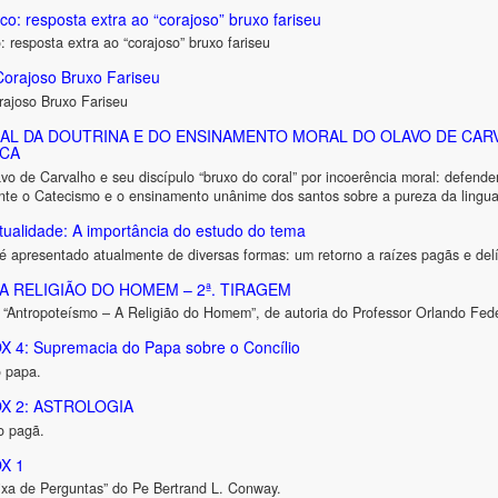
co: resposta extra ao “corajoso” bruxo fariseu
 resposta extra ao “corajoso” bruxo fariseu
Corajoso Bruxo Fariseu
rajoso Bruxo Fariseu
AL DA DOUTRINA E DO ENSINAMENTO MORAL DO OLAVO DE CARV
ICA
lavo de Carvalho e seu discípulo “bruxo do coral” por incoerência moral: defen
ente o Catecismo e o ensinamento unânime dos santos sobre a pureza da lingu
tualidade: A importância do estudo do tema
 apresentado atualmente de diversas formas: um retorno a raízes pagãs e delí
 RELIGIÃO DO HOMEM – 2ª. TIRAGEM
 “Antropoteísmo – A Religião do Homem”, de autoria do Professor Orlando Fede
4: Supremacia do Papa sobre o Concílio
o papa.
X 2: ASTROLOGIA
o pagã.
X 1
ixa de Perguntas” do Pe Bertrand L. Conway.