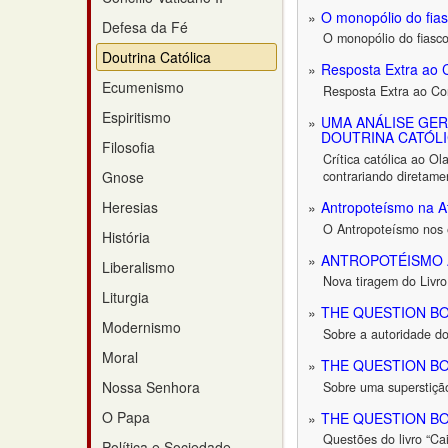
O monopólio do fias
Defesa da Fé
O monopólio do fiasco:
Doutrina Católica
Resposta Extra ao 
Ecumenismo
Resposta Extra ao Co
Espiritismo
UMA ANÁLISE GER
DOUTRINA CATÓL
Filosofia
Crítica católica ao O
contrariando diretam
Gnose
Antropoteísmo na A
Heresias
O Antropoteísmo nos é
História
ANTROPOTÉISMO A
Liberalismo
Nova tiragem do Livro
Liturgia
THE QUESTION BOX 
Modernismo
Sobre a autoridade d
Moral
THE QUESTION BO
Nossa Senhora
Sobre uma superstiçã
O Papa
THE QUESTION BO
Questões do livro “Ca
Política e Sociedade