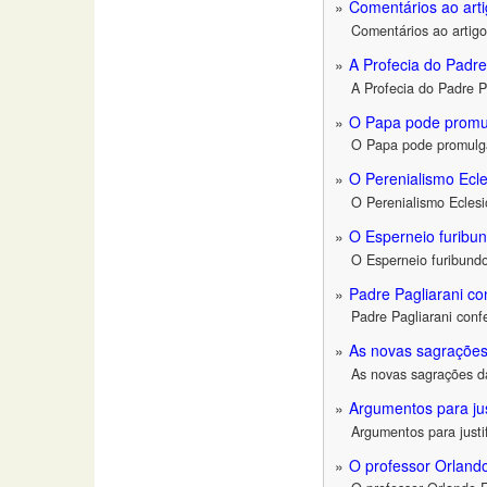
Comentários ao arti
Comentários ao artigo
A Profecia do Padr
A Profecia do Padre 
O Papa pode promul
O Papa pode promulga
O Perenialismo Ecl
O Perenialismo Ecles
O Esperneio furibun
O Esperneio furibundo
Padre Pagliarani co
Padre Pagliarani conf
As novas sagrações
As novas sagrações d
Argumentos para jus
Argumentos para justi
O professor Orlando