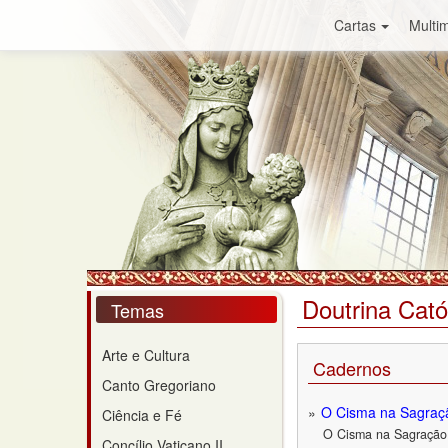
Cartas
Multim
Doutrina Cató
Temas
Arte e Cultura
Cadernos
Canto Gregoriano
O Cisma na Sagraçã
Ciência e Fé
O Cisma na Sagração 
Concílio Vaticano II