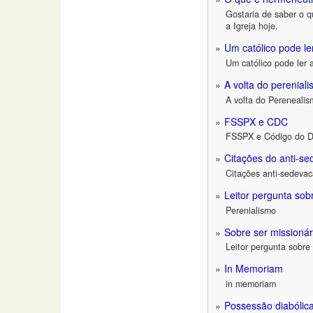
Gostaria de saber o q
a Igreja hoje.
Um católico pode ler
Um católico pode ler 
A volta do perenial
A volta do Perenealis
FSSPX e CDC
FSSPX e Código do Di
Citações do anti-s
Citações anti-sedeva
Leitor pergunta sob
Perenialismo
Sobre ser missionár
Leitor pergunta sobre 
In Memoriam
in memoriam
Possessão diabólica