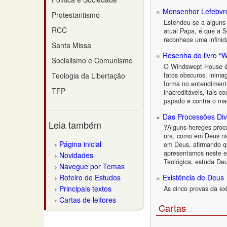
Monsenhor Lefebvr
Protestantismo
Estendeu-se a alguns 
RCC
atual Papa, é que a S
reconhece uma infinid
Santa Missa
Resenha do livro “
Socialismo e Comunismo
O Windswept House é um
fatos obscuros, inima
Teologia da Libertação
forma no entendimento
TFP
inacreditáveis, tais c
papado e contra o ma
Das Processões Div
Leia também
?Alguns hereges procu
ora, como em Deus nã
Página inicial
em Deus, afirmando qu
apresentamos neste e
Novidades
Teológica, estuda Deu
Navegue por Temas
Roteiro de Estudos
Existência de Deus
Principais textos
As cinco provas da ex
Cartas de leitores
Cartas