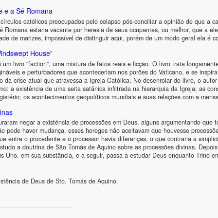
e e a Sé Romana
círculos católicos preocupados pelo colapso pós-conciliar a opinião de que a c
é Romana estaria vacante por heresia de seus ocupantes, ou melhor, que a elei
ade de matizes, impossível de distinguir aqui, porém de um modo geral ela é
Windswept House”
 livro “faction”, uma mistura de fatos reais e ficção. O livro trata longamente
gináveis e perturbadores que aconteceriam nos porões do Vaticano, e se inspir
 da crise atual que atravessa a Igreja Católica. No desenrolar do livro, o aut
omo: a existência de uma seita satânica infiltrada na hierarquia da Igreja; as 
gistério; os acontecimentos geopolíticos mundiais e suas relações com a men
inas
raram negar a existência de processões em Deus, alguns argumentando que toda
o pode haver mudança, esses hereges não aceitavam que houvesse processõe
e entre o procedente e o processor havia diferenças, o que contraria a simplici
studo a doutrina de São Tomás de Aquino sobre as processões divinas. Depois
s Uno, em sua substância, e a seguir, passa a estudar Deus enquanto Trino e
istência de Deus de Sto. Tomás de Aquino.