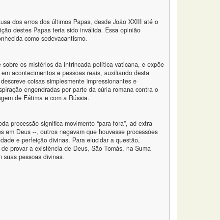
ausa dos erros dos últimos Papas, desde João XXIII até o
ção destes Papas teria sido inválida. Essa opinião
 conhecida como sedevacantismo.
 sobre os mistérios da intrincada política vaticana, e expõe
a em acontecimentos e pessoas reais, auxiliando desta
or descreve coisas simplesmente impressionantes e
conspiração engendradas por parte da cúria romana contra o
sagem de Fátima e com a Rússia.
 processão significa movimento “para fora”, ad extra --
s em Deus --, outros negavam que houvesse processões
dade e perfeição divinas. Para elucidar a questão,
 de provar a existência de Deus, São Tomás, na Suma
m suas pessoas divinas.