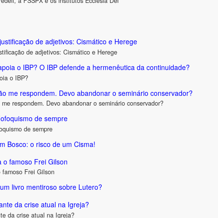
edeli, a FSSPX e os institutos Ecclesia Dei
justificação de adjetivos: Cismático e Herege
stificação de adjetivos: Cismático e Herege
 apoia o IBP? O IBP defende a hermenêutica da continuidade?
oia o IBP?
não me respondem. Devo abandonar o seminário conservador?
 me respondem. Devo abandonar o seminário conservador?
Fofoquismo de sempre
foquismo de sempre
 Bosco: o risco de um Cisma!
 o famoso Frei Gilson
 famoso Frei Gilson
um livro mentiroso sobre Lutero?
nte da crise atual na Igreja?
e da crise atual na Igreja?