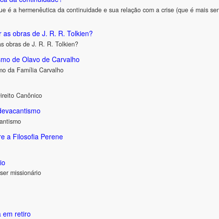
ue é a hermenêutica da continuidade e sua relação com a crise (que é mais sen
 as obras de J. R. R. Tolkien?
as obras de J. R. R. Tolkien?
ismo de Olavo de Carvalho
mo da Família Carvalho
reito Canônico
edevacantismo
cantismo
re a Filosofia Perene
io
ser missionário
 em retiro