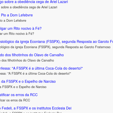
go sobre a obediência cega de Ariel Lazari
 sobre a obediência cega de Ariel Lazari
e Pio a Dom Lefebvre
Pio a Dom Lefebvre
gar um Rito nocivo à Fé?
r um Rito nocivo à Fé?
esiológico da igreja Econiana (FSSPX), segunda Resposta ao Garoto F
iológico da igreja Econiana (FSSPX), segunda Resposta ao Garoto Fraternoso
do dos filhotinhos do Olavo de Carvalho
 dos filhotinhos do Olavo de Carvalho
nfessa: "A FSSPX é a última Coca-Cola do deserto!"
essa: "A FSSPX é a última Coca-Cola do deserto!"
 da FSSPX e o Espelho de Narciso
a FSSPX e o Espelho de Narciso
tificar os erros da RCC
ficar os erros da RCC
 Fedeli, a FSSPX e os institutos Ecclesia Dei