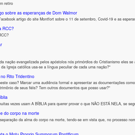
m retiro
tigo sobre as esperanças de Dom Walmor
Facebook artigo do site Montfort sobre o 11 de setembro, Covid-19 e as espe
 a RCC?
 RCC?
ar
a nação evangelizada pelos apóstolos nós primórdios do Cristianismo eles se a
s) da Igreja católica usa-se a língua peculiar de cada uma nação?"
 no Rito Tridentino
 neste caso? Marcar uma audiência formal e apresentar as documentações como
trimônio de seus fiéis? Tem outros documentos que posso usar?"
blia
 muitas vezes usam A BÍBLIA para querer provar o que NÃO ESTÁ NELA, se s
e do corpo na morte
 separação da alma do corpo na morte, tendo-se em vista que, no processo nor
ata o Motu Proprio Summorum Pontificum