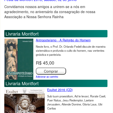
Convidamos nossos amigos a unirem-se a nós em
agradecimento, no aniversário da consagração de nossa
Associação a Nossa Senhora Rainha
Livraria Montfort
Antropoteísmo - A Religião do Homem
Neste livro, o Prof. Dr. Orlando Fedeli discute de maneira
sistemática e profunda o culto do homem, nas vertentes
gnóstica e panteísta.
R$ 45,00
Comprar
Adicionar ao carrinho
Livraria Montfort
Exultet 2016 (CD)
Sub tuum praesidium, Ad te levavi, Rorate Caeli,
Puer Natus, Jesu Redemptor, Laetare
Jerusalem, Attende Domine, Gloria Laus, Ubi
Caritas