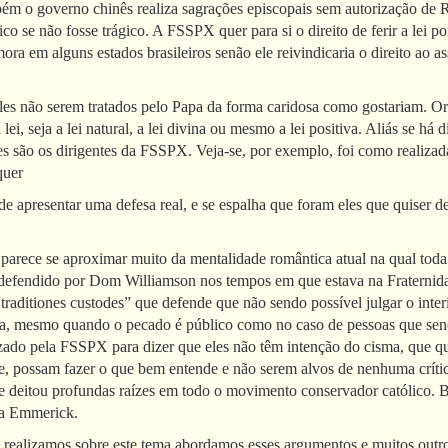
ém o governo chinês realiza sagrações episcopais sem autorização de 
co se não fosse trágico. A FSSPX quer para si o direito de ferir a lei
ora em alguns estados brasileiros senão ele reivindicaria o direito ao a
les não serem tratados pelo Papa da forma caridosa como gostariam. Ora
 a lei, seja a lei natural, a lei divina ou mesmo a lei positiva. Aliás se
es são os dirigentes da FSSPX. Veja-se, por exemplo, foi como realiza
quer
de apresentar uma defesa real, e se espalha que foram eles que quiser
rece se aproximar muito da mentalidade romântica atual na qual toda cr
defendido por Dom Williamson nos tempos em que estava na Fraternida
traditiones custodes” que defende que não sendo possível julgar o inte
ra, mesmo quando o pecado é público como no caso de pessoas que sen
zado pela FSSPX para dizer que eles não têm intenção do cisma, que qu
ue, possam fazer o que bem entende e não serem alvos de nenhuma críti
e deitou profundas raízes em todo o movimento conservador católico. B
na Emmerick.
e realizamos sobre este tema abordamos esses argumentos e muitos outro