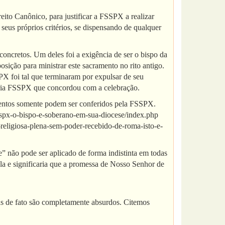
ito Canônico, para justificar a FSSPX a realizar
seus próprios critérios, se dispensando de qualquer
oncretos. Um deles foi a exigência de ser o bispo da
osição para ministrar este sacramento no rito antigo.
SPX foi tal que terminaram por expulsar de seu
pria FSSPX que concordou com a celebração.
entos somente podem ser conferidos pela FSSPX.
fsspx-o-bispo-e-soberano-em-sua-diocese/index.php
-religiosa-plena-sem-poder-recebido-de-roma-isto-e-
 não pode ser aplicado de forma indistinta em todas
lela e significaria que a promessa de Nosso Senhor de
as de fato são completamente absurdos. Citemos