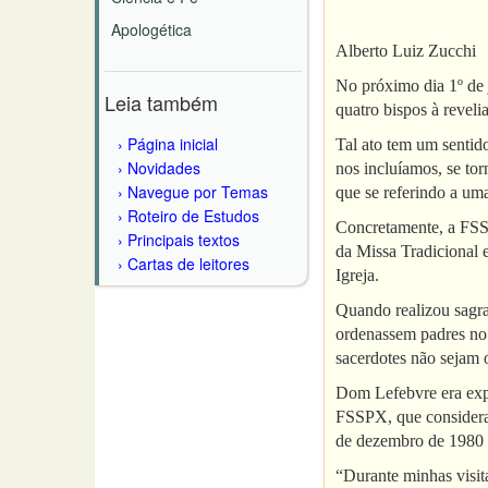
Apologética
Alberto Luiz Zucchi
No próximo dia 1º de 
Leia também
quatro bispos à reveli
Página inicial
Tal ato tem um sentid
Novidades
nos incluíamos, se to
Navegue por Temas
que se referindo a um
Roteiro de Estudos
Concretamente, a FSSP
Principais textos
da Missa Tradicional e
Cartas de leitores
Igreja.
Quando realizou sagra
ordenassem padres no 
sacerdotes não sejam 
Dom Lefebvre era explí
FSSPX, que considera
de dezembro de 1980 
“Durante minhas visit