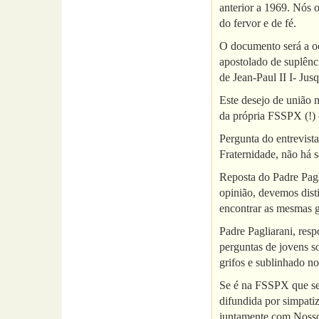
anterior a 1969. Nós 
do fervor e de fé.
O documento será a oc
apostolado de suplênci
de Jean-Paul II I- Jus
Este desejo de união 
da própria FSSPX (!) 
Pergunta do entrevist
Fraternidade, não há 
Reposta do Padre Pagl
opinião, devemos disti
encontrar as mesmas ga
Padre Pagliarani, res
perguntas de jovens s
grifos e sublinhado no
Se é na FSSPX que se 
difundida por simpati
juntamente com Nosso 