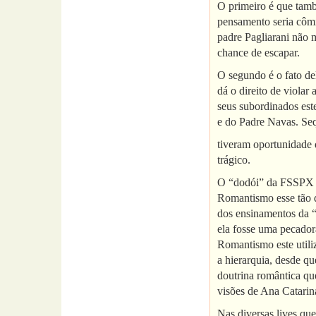
O primeiro é que tamb
pensamento seria cômi
padre Pagliarani não m
chance de escapar.
O segundo é o fato de
dá o direito de violar
seus subordinados est
e do Padre Navas. Se
tiveram oportunidade 
trágico.
O “dodói” da FSSPX pa
Romantismo esse tão 
dos ensinamentos da “
ela fosse uma pecado
Romantismo este utili
a hierarquia, desde q
doutrina romântica qu
visões de Ana Catari
Nas diversas lives qu