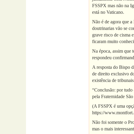
FSSPX mas não na Igre
está no Vaticano.
Não é de agora que a 
doutrinarias vão se c
grave risco de cisma 
ficaram muito conheci
Na época, assim que t
respondeu confirmando 
A resposta do Bispo d
de direito exclusivo d
existência de tribunai
“Conclusão: por tudo 
pela Fraternidade São
(A FSSPX é uma opção 
https://www.montfort.or
Não foi somente o Pro
mas o mais interessan