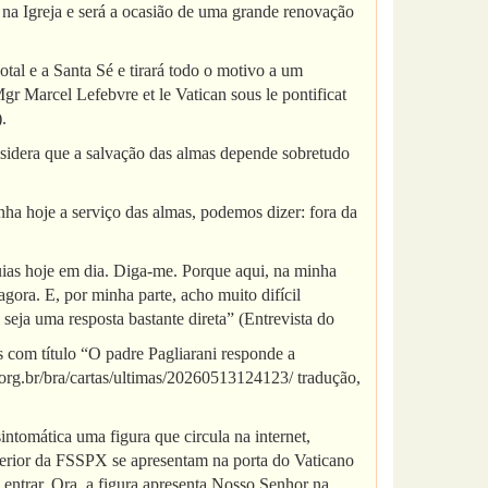
na Igreja e será a ocasião de uma grande renovação
tal e a Santa Sé e tirará todo o motivo a um
gr Marcel Lefebvre et le Vatican sous le pontificat
.
nsidera que a salvação das almas depende sobretudo
nha hoje a serviço das almas, podemos dizer: fora da
uias hoje em dia. Diga-me. Porque aqui, na minha
agora. E, por minha parte, acho muito difícil
 seja uma resposta bastante direta” (Entrevista do
 com título “O padre Pagliarani responde a
.org.br/bra/cartas/ultimas/20260513124123/ tradução,
ntomática uma figura que circula na internet,
perior da FSSPX se apresentam na porta do Vaticano
entrar. Ora, a figura apresenta Nosso Senhor na