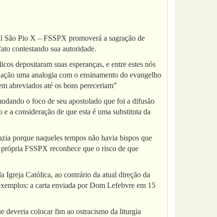
otal São Pio X – FSSPX promoverá a sagração de
fato contestando sua autoridade.
icos depositaram suas esperanças, e entre estes nós
ituação uma analogia com o ensinamento do evangelho
sem abreviados até os bons pereceriam”
udando o foco de seu apostolado que foi a difusão
ão e a consideração de que esta é uma substituta da
azia porque naqueles tempos não havia bispos que
 a própria FSSPX reconhece que o risco de que
 Igreja Católica, ao contrário da atual direção da
exemplos: a carta enviada por Dom Lefebvre em 15
deveria colocar fim ao ostracismo da liturgia