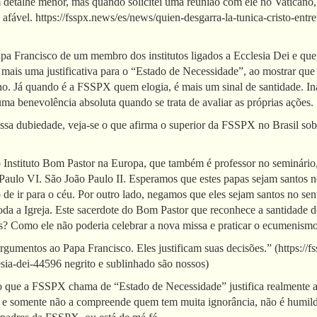
 detalhe menor, mas quando solicitei uma reunião com ele no Vaticano
e afável. https://fsspx.news/es/news/quien-desgarra-la-tunica-cristo-entr
pa Francisco de um membro dos institutos ligados a Ecclesia Dei e que,
a mais uma justificativa para o “Estado de Necessidade”, ao mostrar que o
no. Já quando é a FSSPX quem elogia, é mais um sinal de santidade. Inac
 uma benevolência absoluta quando se trata de avaliar as próprias ações.
 dubiedade, veja-se o que afirma o superior da FSSPX no Brasil sobr
 Instituto Bom Pastor na Europa, que também é professor no seminário, 
o Paulo VI. São João Paulo II. Esperamos que estes papas sejam santos 
o de ir para o céu. Por outro lado, negamos que eles sejam santos no 
oda a Igreja. Este sacerdote do Bom Pastor que reconhece a santidade d
s? Como ele não poderia celebrar a nova missa e praticar o ecumenism
rgumentos ao Papa Francisco. Eles justificam suas decisões.” (https://f
esia-dei-44596 negrito e sublinhado são nossos)
o que a FSSPX chama de “Estado de Necessidade” justifica realmente as
 e somente não a compreende quem tem muita ignorância, não é humilde