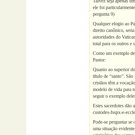
Talvez seja apenas um
ele foi particularment
pergunta 9)
Qualquer elogio ao Pa
direito canônico, seri
autoridades do Vatica
total para os outros e
Como um exemplo dessa
Pastor:
Quanto ao superior do
título de “santo”. Sã
cristãos têm a vocaçã
modelo de vida para t
seguir o exemplo dele
Estes sacerdotes dão a
custodes-fsspx-e-eccl
Pode-se perguntar se 
uma situação evidente