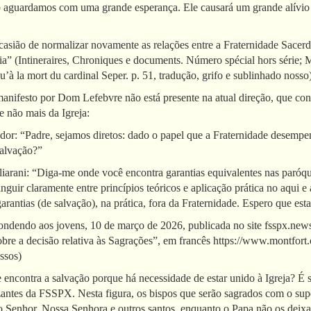
o aguardamos com uma grande esperança. Ele causará um grande alívio 
asião de normalizar novamente as relações entre a Fraternidade Sacerdo
a” (Intineraires, Chroniques e documents. Número spécial hors série; M
qu’à la mort du cardinal Seper. p. 51, tradução, grifo e sublinhado nosso)
manifesto por Dom Lefebvre não está presente na atual direção, que co
e não mais da Igreja:
ador: “Padre, sejamos diretos: dado o papel que a Fraternidade desempe
salvação?”
iarani: “Diga-me onde você encontra garantias equivalentes nas paróq
nguir claramente entre princípios teóricos e aplicação prática no aqui e 
rantias (de salvação), na prática, fora da Fraternidade. Espero que esta
pondendo aos jovens, 10 de março de 2026, publicada no site fsspx.news
obre a decisão relativa às Sagrações”, em francês https://www.montfort
ssos)
encontra a salvação porque há necessidade de estar unido à Igreja? É si
zantes da FSSPX. Nesta figura, os bispos que serão sagrados com o su
Senhor, Nossa Senhora e outros santos, enquanto o Papa não os deixa 