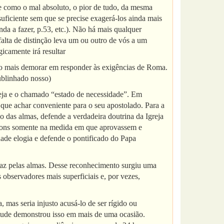
se como o mal absoluto, o pior de tudo, da mesma
suficiente sem que se precise exagerá-los ainda mais
da a fazer, p.53, etc.). Não há mais qualquer
 falta de distinção leva um ou outro de vós a um
gicamente irá resultar
ão mais demorar em responder às exigências de Roma.
sublinhado nosso)
greja e o chamado “estado de necessidade”. Em
o que achar conveniente para o seu apostolado. Para a
 das almas, defende a verdadeira doutrina da Igreja
am bons somente na medida em que aprovassem e
dade elogia e defende o pontificado do Papa
faz pelas almas. Desse reconhecimento surgiu uma
observadores mais superficiais e, por vezes,
 mas seria injusto acusá-lo de ser rígido ou
titude demonstrou isso em mais de uma ocasião.