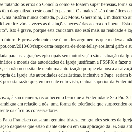
-se tratando os erros do Concílio como se fossem super heresias, torna-
 têm dogmatizado este concílio pastoral. Os males já são dramáticos o 
, Uma história nunca contada, p. 22; Mons. Gherardini, Um discurso ain
ebvre fez várias vezes as distinções necessárias acerca do liberal. Esta
o”. Isto é grave, porque esta caricatura não está mais na realidade e lo
no futuro. E provavelmente esse é um dos argumentos que me leva a n
ogspot.com/2013/03/fsspx-carta-resposta-de-dom-fellay-aos.html grifo e 
entada para as sagrações episcopais sem autorização são a situação da I
inários e morais das autoridades da Igreja justificam a FSSPX a fazer 
 ela não necessita de nenhuma autorização porque ela busca a salvação
própria da Igreja. As autoridades eclesiásticas, inclusive o Papa, seri
por esta razão que, em recente entrevista, o atual superior da Fraterni
isco, à sua maneira, reconheceu o bem que a Fraternidade São Pio X 
 ambígua em relação a nós, uma forma de tolerância que surpreendeu os 
nte os círculos conservadores.
 Papa Francisco causaram genuína tristeza em grandes setores da Igreja,
iação daqueles que estão diante dele ou em sua aplicação da lei. Sua a