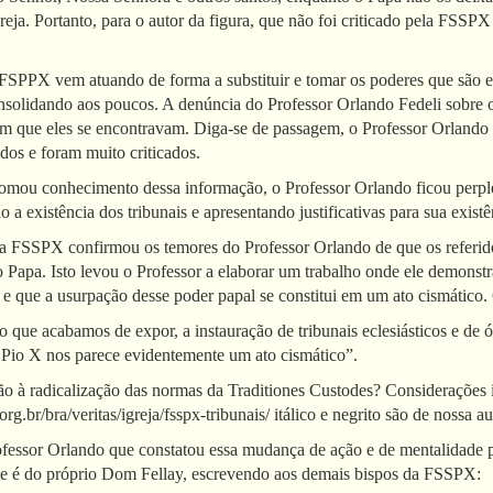
ja. Portanto, para o autor da figura, que não foi criticado pela FSSPX
FSPPX vem atuando de forma a substituir e tomar os poderes que são e
onsolidando aos poucos. A denúncia do Professor Orlando Fedeli sobre 
em que eles se encontravam. Diga-se de passagem, o Professor Orlando f
dos e foram muito criticados.
omou conhecimento dessa informação, o Professor Orlando ficou perple
a existência dos tribunais e apresentando justificativas para sua existê
a FSSPX confirmou os temores do Professor Orlando de que os referido
o Papa. Isto levou o Professor a elaborar um trabalho onde ele demonstr
s e que a usurpação desse poder papal se constitui em um ato cismático.
o que acabamos de expor, a instauração de tribunais eclesiásticos e de
 Pio X nos parece evidentemente um ato cismático”.
à radicalização das normas da Traditiones Custodes? Considerações i
g.br/bra/veritas/igreja/fsspx-tribunais/ itálico e negrito são de nossa au
fessor Orlando que constatou essa mudança de ação e de mentalidade 
te é do próprio Dom Fellay, escrevendo aos demais bispos da FSSPX: