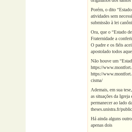
originários dos santo
Porém, o dito “Estado
atividades sem necessi
submissão à lei canôni
Ora, que o “Estado de
Fraternidade a conferi
O padre e os fiéis ace
apostolado todos aqu
Não houve um “Estado
https://www.montfort.
https://www.montfort.
cisma/
Ademais, em sua tese,
as situações da Igreja
permanecer ao lado da 
theses.unistra.fr/pub
Há ainda alguns outro
apenas dois