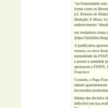
“na Fraternidade está
forma como os liberais
(cf. Roberto de Mattei
distinção. E Mons. Lef
endurecimento “absolut
em verdadeiro cisma 
(https://farfalline.bl
A justificativa apres
resumo, os erros doutr
mentalidade da FSSPX,
e possui a santidade 
apoiassem a FSSPX. É 
Francisco:
Contudo, o Papa Franc
atitude aparentemente
incomodou profundame
Muitas das decisões do
inflexível em sua aval