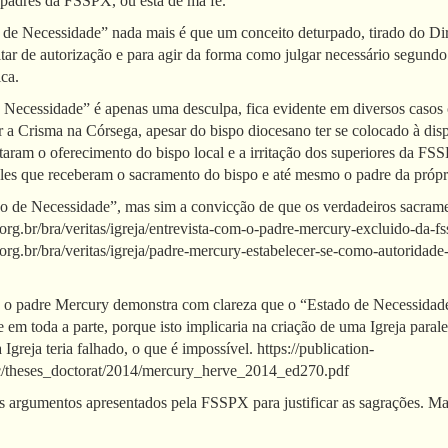
s padres da FSSPX, ou está de má fé.
 de Necessidade” nada mais é que um conceito deturpado, tirado do Dire
tar de autorização e para agir da forma como julgar necessário segundo 
ca.
 Necessidade” é apenas uma desculpa, fica evidente em diversos casos c
r a Crisma na Córsega, apesar do bispo diocesano ter se colocado à disp
itaram o oferecimento do bispo local e a irritação dos superiores da FS
eles que receberam o sacramento do bispo e até mesmo o padre da pró
 de Necessidade”, mas sim a convicção de que os verdadeiros sacram
org.br/bra/veritas/igreja/entrevista-com-o-padre-mercury-excluido-da-
org.br/bra/veritas/igreja/padre-mercury-estabelecer-se-como-autoridade
 o padre Mercury demonstra com clareza que o “Estado de Necessidade”
 e em toda a parte, porque isto implicaria na criação de uma Igreja para
Igreja teria falhado, o que é impossível. https://publication-
lic/theses_doctorat/2014/mercury_herve_2014_ed270.pdf
s argumentos apresentados pela FSSPX para justificar as sagrações. M