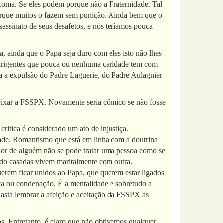
Roma. Se eles podem porque não a Fraternidade. Tal
 porque muitos o fazem sem punição. Ainda bem que o
ssassinato de seus desafetos, e nós teríamos pouca
, ainda que o Papa seja duro com eles isto não lhes
 há dirigentes que pouca ou nenhuma caridade tem com
da a expulsão do Padre Laguerie, do Padre Aulagnier
 deixar a FSSPX. Novamente seria cômico se não fosse
itica é considerado um ato de injustiça.
de. Romantismo que está em linha com a doutrina
rior de alguém não se pode tratar uma pessoa como se
do casadas vivem maritalmente com outra.
erem ficar unidos ao Papa, que querem estar ligados
ca ou condenação. É a mentalidade e sobretudo a
asta lembrar a afeição e aceitação da FSSPX as
s. Entretanto, é claro que não obtivemos qualquer