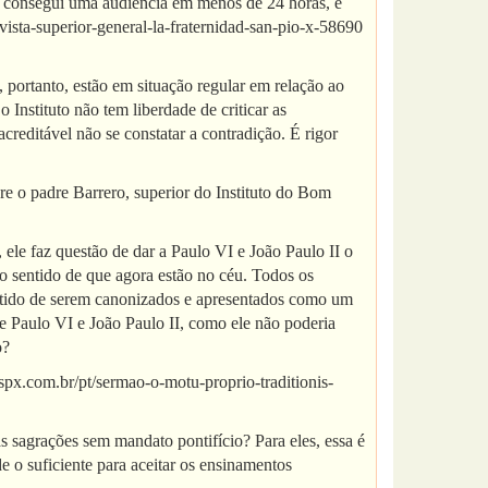
, consegui uma audiência em menos de 24 horas, e
evista-superior-general-la-fraternidad-san-pio-x-58690
 portanto, estão em situação regular em relação ao
 Instituto não tem liberdade de criticar as
reditável não se constatar a contradição. É rigor
e o padre Barrero, superior do Instituto do Bom
ele faz questão de dar a Paulo VI e João Paulo II o
no sentido de que agora estão no céu. Todos os
sentido de serem canonizados e apresentados como um
e Paulo VI e João Paulo II, como ele não poderia
o?
sspx.com.br/pt/sermao-o-motu-proprio-traditionis-
 sagrações sem mandato pontifício? Para eles, essa é
 o suficiente para aceitar os ensinamentos