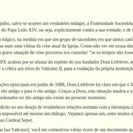
julho, salvo se ocorrer um verdadeiro milagre, a Fraternidade Sacerd
a do Papa Leão XIV, ou seja, explicitamente contra a sua vontade, e de 
o trágico, na medida em que um grupo de sacerdotes em que tantos catól
rna mais uma vítima da crise atual da Igreja. Como não ver em nossa s
a grave situação de crise procurou nos consolar: “se os tempos não fos
X acabou por se afastar do espírito do seu fundador Dom Lefebvre, m
 a crítica aos erros do Vaticano II, para a exaltação da própria instituiç
ções episcopais em junho de 1988, Dom Lefebvre foi claro em que o f
rito antigo e para o rito antigo. Graças a Deus, esta situação mudou e
ordenados no rito antigo não existe no presente momento.
cito no seu desejo de restabelecer relações normais com a hierarquia da
 impossível até mesmo um diálogo. Vejamos apenas um, entre muitos 
ao Cardeal Seper.
as [ao Vaticano], você me comunicou várias vezes de um documento que 