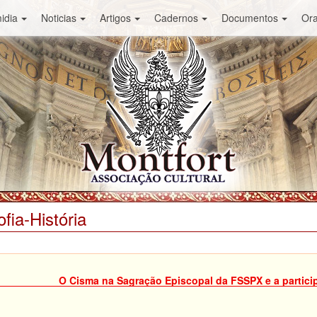
idia
Noticias
Artigos
Cadernos
Documentos
Or
ofia-História
O Cisma na Sagração Episcopal da FSSPX e a partici