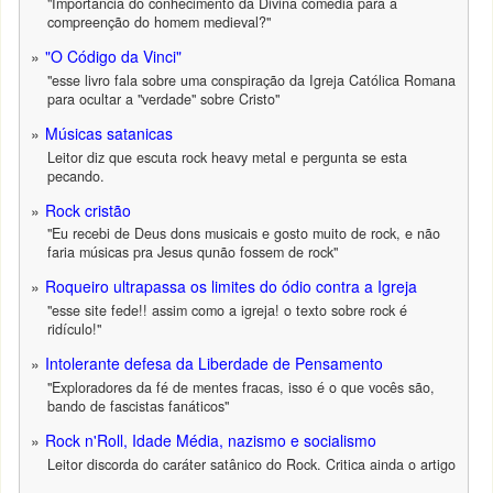
"Importancia do conhecimento da Divina comédia para a
compreenção do homem medieval?"
"O Código da Vinci"
"esse livro fala sobre uma conspiração da Igreja Católica Romana
para ocultar a "verdade" sobre Cristo"
Músicas satanicas
Leitor diz que escuta rock heavy metal e pergunta se esta
pecando.
Rock cristão
"Eu recebi de Deus dons musicais e gosto muito de rock, e não
faria músicas pra Jesus qunão fossem de rock"
Roqueiro ultrapassa os limites do ódio contra a Igreja
"esse site fede!! assim como a igreja! o texto sobre rock é
ridículo!"
Intolerante defesa da Liberdade de Pensamento
"Exploradores da fé de mentes fracas, isso é o que vocês são,
bando de fascistas fanáticos"
Rock n'Roll, Idade Média, nazismo e socialismo
Leitor discorda do caráter satânico do Rock. Critica ainda o artigo