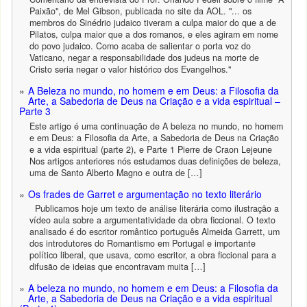
Paixão", de Mel Gibson, publicada no site da AOL. "... os
membros do Sinédrio judaico tiveram a culpa maior do que a de
Pilatos, culpa maior que a dos romanos, e eles agiram em nome
do povo judaico. Como acaba de salientar o porta voz do
Vaticano, negar a responsabilidade dos judeus na morte de
Cristo seria negar o valor histórico dos Evangelhos."
A Beleza no mundo, no homem e em Deus: a Filosofia da
Arte, a Sabedoria de Deus na Criação e a vida espiritual –
Parte 3
Este artigo é uma continuação de A beleza no mundo, no homem
e em Deus: a Filosofia da Arte, a Sabedoria de Deus na Criação
e a vida espiritual (parte 2), e Parte 1 Pierre de Craon Lejeune
Nos artigos anteriores nós estudamos duas definições de beleza,
uma de Santo Alberto Magno e outra de […]
Os frades de Garret e argumentação no texto literário
Publicamos hoje um texto de análise literária como ilustração a
vídeo aula sobre a argumentatividade da obra ficcional. O texto
analisado é do escritor romântico português Almeida Garrett, um
dos introdutores do Romantismo em Portugal e importante
político liberal, que usava, como escritor, a obra ficcional para a
difusão de ideias que encontravam muita […]
A beleza no mundo, no homem e em Deus: a Filosofia da
Arte, a Sabedoria de Deus na Criação e a vida espiritual