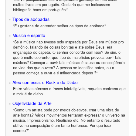
muitos livros em português. Gostaria que me indicassem
bibliografia boas em português!"
Tipos de abóbadas
"Eu gostaria de entender melhor os tipos de abóbada"
Música e espírito
"Se a música não tivesse sido inspirada por Deus era música pro
demônio, falando de coisas bonitas e até sobre Deus, era
enganação do capeta. O senhor concorda com isso? Se sim, o
que é muito coerente, que tipo de malefícios provoca ouvir tais
músicas? Começar a ouvir tais músicas é causa ou conseqüência
na vida dos que ouvem? A pessoa se identifica antes, ou a
pessoa começa a ouvir e é influenciada depois ?"
Ateu confessa: o Rock é do Diabo
Entre várias ofensas e frases ininteligíveis, roqueiro confessa que
o rock é do diabo
Objetividade da Arte
"Como um artista pode por meios objetivos, criar uma obra de
arte bonita? Vários movimentos tentaram expressar o universo na
música. Impressionismo, Realismo etc. No entanto o resultado
obtivo na composição é um tanto horroroso. Por que isso
ocorreu?"