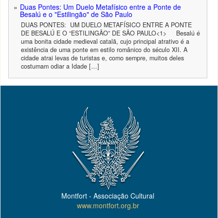
Duas Pontes: Um Duelo Metafísico entre a Ponte de
Besalú e o "Estilingão" de São Paulo
DUAS PONTES: UM DUELO METAFÍSICO ENTRE A PONTE
DE BESALÚ E O “ESTILINGÃO” DE SÃO PAULO<1> Besalú é
uma bonita cidade medieval catalã, cujo principal atrativo é a
existência de uma ponte em estilo românico do século XII. A
cidade atrai levas de turistas e, como sempre, muitos deles
costumam odiar a Idade […]
Montfort - Associação Cultural
www.montfort.org.br