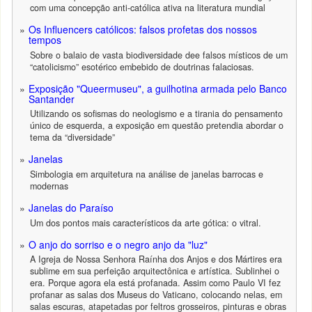
com uma concepção anti-católica ativa na literatura mundial
Os Influencers católicos: falsos profetas dos nossos
tempos
Sobre o balaio de vasta biodiversidade dee falsos místicos de um
“catolicismo” esotérico embebido de doutrinas falaciosas.
Exposição "Queermuseu", a guilhotina armada pelo Banco
Santander
Utilizando os sofismas do neologismo e a tirania do pensamento
único de esquerda, a exposição em questão pretendia abordar o
tema da “diversidade”
Janelas
Simbologia em arquitetura na análise de janelas barrocas e
modernas
Janelas do Paraíso
Um dos pontos mais característicos da arte gótica: o vitral.
O anjo do sorriso e o negro anjo da "luz"
A Igreja de Nossa Senhora Raínha dos Anjos e dos Mártires era
sublime em sua perfeição arquitectônica e artística. Sublinhei o
era. Porque agora ela está profanada. Assim como Paulo VI fez
profanar as salas dos Museus do Vaticano, colocando nelas, em
salas escuras, atapetadas por feltros grosseiros, pinturas e obras