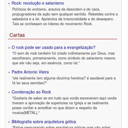
Rock: revolução e satanismo
Políticos do erotismo, arautos da desordem e do caos,
propugnadores da ação sem qualquer sentido. Rebeldes contra a
sabedoria e a lei. Apóstolos da irracionalidade e do desespero.
Tais se confessam os líderes do movimento Rock.
Cartas
O rock pode ser usado para a evangelização?
"O som do rock também foi criado indiretamente por Deus, mas
escolheram, primeiramente, como símbolo do satanismo mesmo
que ele não seja, em essência, como tal."
Padre Antonio Vieira
"ele realmente tem alguma doutrina heretica? é saudavel para a
fé ler seus sermões?"
Condenação ao Rock
"Gostaria de saber se em tudo que vocês escreveram aqui vocês
tiveram a aprovação de superiores na Igreja e se realmente
posso confiar e acreditar no que dizem a respeito da
musica(METAL),"
Bibliografia sobre arquitetura gótica
"Estive pesquisando sobre arquitetura góticas,mas não achei