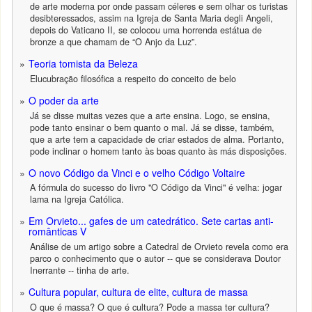
de arte moderna por onde passam céleres e sem olhar os turistas
desibteressados, assim na Igreja de Santa Maria degli Angeli,
depois do Vaticano II, se colocou uma horrenda estátua de
bronze a que chamam de “O Anjo da Luz”.
Teoria tomista da Beleza
Elucubração filosófica a respeito do conceito de belo
O poder da arte
Já se disse muitas vezes que a arte ensina. Logo, se ensina,
pode tanto ensinar o bem quanto o mal. Já se disse, também,
que a arte tem a capacidade de criar estados de alma. Portanto,
pode inclinar o homem tanto às boas quanto às más disposições.
O novo Código da Vinci e o velho Código Voltaire
A fórmula do sucesso do livro "O Código da Vinci" é velha: jogar
lama na Igreja Católica.
Em Orvieto... gafes de um catedrático. Sete cartas anti-
românticas V
Análise de um artigo sobre a Catedral de Orvieto revela como era
parco o conhecimento que o autor -- que se considerava Doutor
Inerrante -- tinha de arte.
Cultura popular, cultura de elite, cultura de massa
O que é massa? O que é cultura? Pode a massa ter cultura?