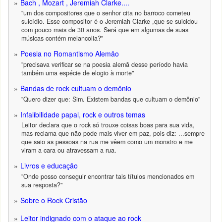
Bach , Mozart , Jeremiah Clarke....
"um dos compositores que o senhor cita no barroco cometeu
suicídio. Esse compositor é o Jeremiah Clarke ,que se suicidou
com pouco mais de 30 anos. Será que em algumas de suas
músicas contém melancolia?"
Poesia no Romantismo Alemão
"precisava verificar se na poesia alemã desse período havia
também uma espécie de elogio à morte"
Bandas de rock cultuam o demônio
"Quero dizer que: Sim. Existem bandas que cultuam o demônio"
Infalibilidade papal, rock e outros temas
Leitor declara que o rock só trouxe coisas boas para sua vida,
mas reclama que não pode mais viver em paz, pois diz: ...sempre
que saio as pessoas na rua me vêem como um monstro e me
viram a cara ou atravessam a rua.
Livros e educação
"Onde posso conseguir encontrar tais títulos mencionados em
sua resposta?"
Sobre o Rock Cristão
Leitor indignado com o ataque ao rock