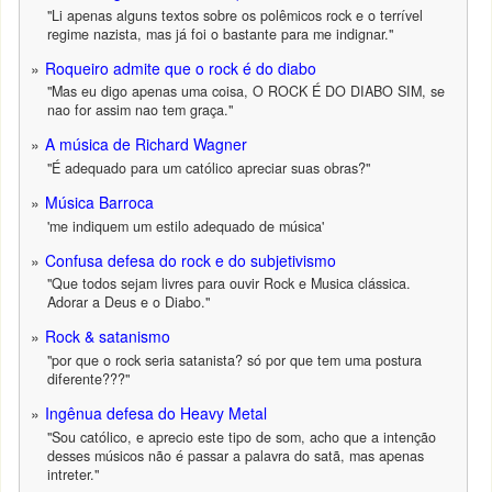
"Li apenas alguns textos sobre os polêmicos rock e o terrível
regime nazista, mas já foi o bastante para me indignar."
Roqueiro admite que o rock é do diabo
"Mas eu digo apenas uma coisa, O ROCK É DO DIABO SIM, se
nao for assim nao tem graça."
A música de Richard Wagner
"É adequado para um católico apreciar suas obras?"
Música Barroca
'me indiquem um estilo adequado de música'
Confusa defesa do rock e do subjetivismo
"Que todos sejam livres para ouvir Rock e Musica clássica.
Adorar a Deus e o Diabo."
Rock & satanismo
"por que o rock seria satanista? só por que tem uma postura
diferente???"
Ingênua defesa do Heavy Metal
"Sou católico, e aprecio este tipo de som, acho que a intenção
desses músicos não é passar a palavra do satã, mas apenas
intreter."