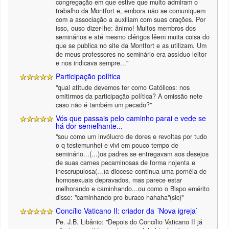
congregação em que estive que muito admiram o
trabalho da Montfort e, embora não se comuniquem
com a associação a auxiliam com suas orações. Por
isso, ouso dizer-lhe: ânimo! Muitos membros dos
seminários e até mesmo clérigos lêem muita coisa do
que se publica no site da Montfort e as utilizam. Um
de meus professores no seminário era assíduo leitor
e nos indicava sempre..."
Participação política
"qual atitude devemos ter como Católicos: nos
omitirmos da participação política? A omissão nete
caso não é também um pecado?"
Vós que passais pelo caminho parai e vede se
há dor semelhante...
"sou como um invólucro de dores e revoltas por tudo
o q testemunhei e vivi em pouco tempo de
seminário...(...)os padres se entregavam aos desejos
de suas carnes pecaminosas de forma nojenta e
inescrupulosa(...)a diocese continua uma pornéia de
homosexuais depravados, mas parece estar
melhorando e caminhando...ou como o Bispo emérito
disse: "caminhando pro buraco hahaha"(sic)"
Concílio Vaticano II: criador da ´Nova igreja`
Pe. J.B. Libânio: "Depois do Concílio Vaticano II já