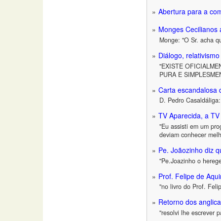
Abertura para a c
Monges Cecilianos 
Monge: "O Sr. acha qu
Diálogo, relativism
"EXISTE OFICIALME
PURA E SIMPLESME
Carta escandalosa 
D. Pedro Casaldáliga
TV Aparecida, a TV 
"Eu assisti em um pro
deviam conhecer melh
Pe. Joãozinho diz 
"Pe.Joazinho o herege
Prof. Felipe de Aqu
"no livro do Prof. Fe
Retorno dos anglica
"resolvi lhe escrever