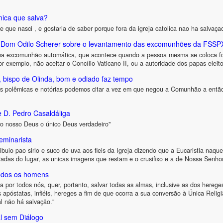
unica que salva?
e que nasci , e gostaria de saber porque fora da igreja catolica nao ha salvaça
e Dom Odilo Scherer sobre o levantamento das excomunhões da FSSP
ma excomunhão automática, que acontece quando a pessoa mesma se coloca fora
 Por exemplo, não aceitar o Concílio Vaticano II, ou a autoridade dos papas ele
 bispo de Olinda, bom e odiado faz tempo
s polêmicas e notórias podemos citar a vez em que negou a Comunhão a então 
 D. Pedro Casaldáliga
o nosso Deus o único Deus verdadeiro"
eminarista
ibuio pao sirio e suco de uva aos fieis da Igreja dizendo que a Eucaristia naquela
iradas do lugar, as unicas imagens que restam e o crusifixo e a de Nossa Senho
todos os homens
a por todos nós, quer, portanto, salvar todas as almas, inclusive as dos herege
 apóstatas, infiéis, hereges a fim de que ocorra a sua conversão à Única Re
 não há salvação."
al sem Diálogo