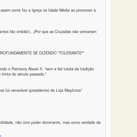
je assim como fez a Igreja na Idade Média ao promover a
antes tão cristãs!(...)Por que as Cruzadas não venceram
 PROFUNDAMENTE SE DIZENDO "TOLERANTE""
o o Patriarca Alexei II, "sem a fiel tutela da tradição
e trinta do século passado."
s fui venerável (presidente) de Loja Maçônica"
iabilidade, não com poder dominante, mas como verdade da