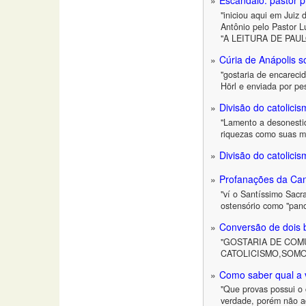
Escândalo: pastor p
"iniciou aqui em Juiz
Antônio pelo Pastor Lu
"A LEITURA DE PAU
Cúria de Anápolis so
"gostaria de encarecid
Hörl e enviada por p
Divisão do catolici
"Lamento a desonestid
riquezas como suas m
Divisão do catolici
Profanações da Ca
"ví o Santíssimo Sac
ostensório como "pan
Conversão de dois b
"GOSTARIA DE COM
CATOLICISMO,SOMO
Como saber qual a v
"Que provas possui o c
verdade, porém não ad