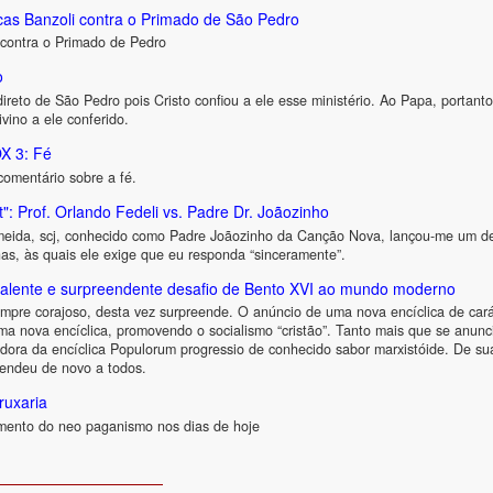
cas Banzoli contra o Primado de São Pedro
 contra o Primado de Pedro
o
ireto de São Pedro pois Cristo confiou a ele esse ministério. Ao Papa, portant
vino a ele conferido.
 3: Fé
comentário sobre a fé.
t": Prof. Orlando Fedeli vs. Padre Dr. Joãozinho
eida, scj, conhecido como Padre Joãozinho da Canção Nova, lançou-me um desa
has, às quais ele exige que eu responda “sinceramente”.
: valente e surpreendente desafio de Bento XVI ao mundo moderno
pre corajoso, desta vez surpreende. O anúncio de uma nova encíclica de cará
ma nova encíclica, promovendo o socialismo “cristão”. Tanto mais que se anunc
adora da encíclica Populorum progressio de conhecido sabor marxistóide. De su
eendeu de novo a todos.
ruxaria
imento do neo paganismo nos dias de hoje