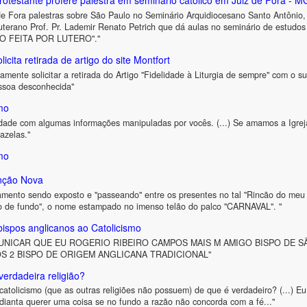
rotestante profere palestra em seminário católico em Juiz de Fora - M
 de Fora palestras sobre São Paulo no Seminário Arquidiocesano Santo Antônio, 
terano Prof. Pr. Lademir Renato Petrich que dá aulas no seminário de estudos bí
LO FEITA POR LUTERO"."
licita retirada de artigo do site Montfort
amente solicitar a retirada do Artigo "Fidelidade à Liturgia de sempre" com o s
essoa desconhecida"
smo
ade com algumas informações manipuladas por vocês. (...) Se amamos a Igreja
azelas."
smo
nção Nova
ramento sendo exposto e "passeando" entre os presentes no tal "Rincão do me
o de fundo", o nome estampado no imenso telão do palco "CARNAVAL". "
ispos anglicanos ao Catolicismo
UNICAR QUE EU ROGERIO RIBEIRO CAMPOS MAIS M AMIGO BISPO DE 
S 2 BISPO DE ORIGEM ANGLICANA TRADICIONAL"
erdadeira religião?
atolicismo (que as outras religiões não possuem) de que é verdadeiro? (...) Eu 
ianta querer uma coisa se no fundo a razão não concorda com a fé..."