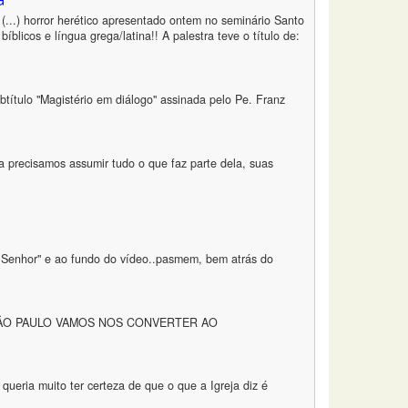
G
(...) horror herético apresentado ontem no seminário Santo
blicos e língua grega/latina!! A palestra teve o título de:
ubtítulo "Magistério em diálogo" assinada pelo Pe. Franz
 precisamos assumir tudo o que faz parte dela, suas
u Senhor" e ao fundo do vídeo..pasmem, bem atrás do
SÃO PAULO VAMOS NOS CONVERTER AO
queria muito ter certeza de que o que a Igreja diz é