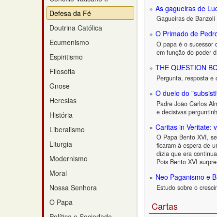
As gagueiras de Lu
Defesa da Fé
Gagueiras de Banzoli
Doutrina Católica
O Primado de Pedr
Ecumenismo
O papa é o sucessor d
em função do poder di
Espiritismo
THE QUESTION BOX
Filosofia
Pergunta, resposta e 
Gnose
O duelo do "subsisti
Heresias
Padre João Carlos Alm
e decisivas perguntin
História
Caritas in Veritate
Liberalismo
O Papa Bento XVI, sem
Liturgia
ficaram à espera de u
dizia que era continu
Modernismo
Pois Bento XVI surpr
Moral
Neo Paganismo e B
Nossa Senhora
Estudo sobre o cresc
O Papa
Cartas
Política e Sociedade