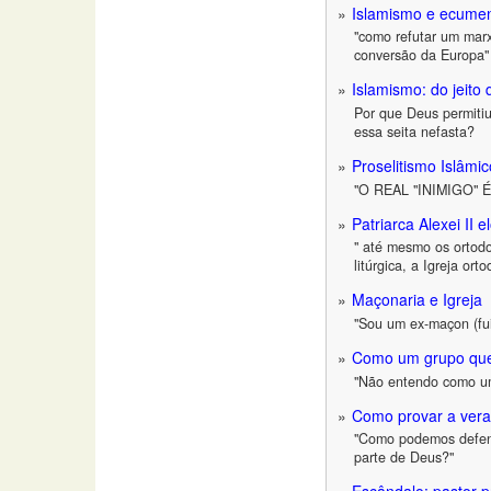
Islamismo e ecume
"como refutar um marx
conversão da Europa"
Islamismo: do jeito 
Por que Deus permitiu
essa seita nefasta?
Proselitismo Islâmic
"O REAL "INIMIGO
Patriarca Alexei II
" até mesmo os ortodox
litúrgica, a Igreja or
Maçonaria e Igreja
"Sou um ex-maçon (fui
Como um grupo que s
"Não entendo como um 
Como provar a vera
"Como podemos defend
parte de Deus?"