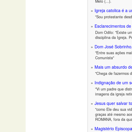
Melo (...).
Igreja catolica é a 
"Sou protestante desd
Esclarecimentos d
Dom Odilo: "Existe u
disciplina da Igreja.
Dom José Sobrinho,
"Entre suas ações mai
Comunista"
Mais um absurdo de
"Chega de fazermos d
Indignação de um s
"Vi um padre que distr
imagens da igreja ret
Jesus quer salvar 
"como Ele deu sua vid
graças até mesmo aos
ROMANA, fora da qual
Magistério Episcop