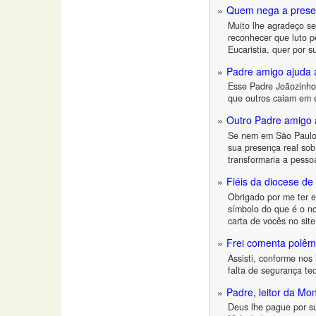
Quem nega a presença
Muito lhe agradeço se
reconhecer que luto p
Eucaristia, quer por s
Padre amigo ajuda 
Esse Padre Joãozinho 
que outros caiam em e
Outro Padre amigo 
Se nem em São Paulo 
sua presença real sob
transformaria a pesso
Fiéis da diocese d
Obrigado por me ter e
símbolo do que é o no
carta de vocês no site
Frei comenta polêmi
Assisti, conforme nos
falta de segurança te
Padre, leitor da Mo
Deus lhe pague por s