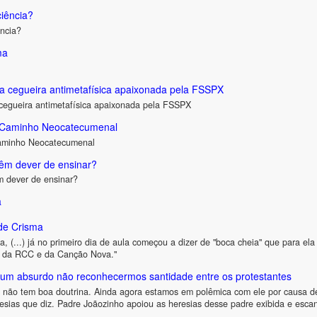
ciência?
ência?
ma
a cegueira antimetafísica apaixonada pela FSSPX
cegueira antimetafísica apaixonada pela FSSPX
 Caminho Neocatecumenal
aminho Neocatecumenal
têm dever de ensinar?
m dever de ensinar?
a
de Crisma
ma, (...) já no primeiro dia de aula começou a dizer de "boca cheia" que para e
o da RCC e da Canção Nova."
 um absurdo não reconhecermos santidade entre os protestantes
 não tem boa doutrina. Ainda agora estamos em polêmica com ele por causa de
resias que diz. Padre Joãozinho apoiou as heresias desse padre exibida e esc