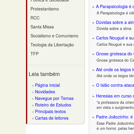
A Parapsicologia é 
Protestantismo
A Parapsicologia é ci
RCC
Dúvidas sobre a al
Santa Missa
Dúvida sobre a alma
Socialismo e Comunismo
Carlos Nougué e su
Teologia da Libertação
Carlos Nougué e sua 
TFP
Gnose grotesca do
Gnose grotesca do C
Até onde os leigos 
Leia também
Até onde os leigos tê
Página inicial
O Islão contra-atac
Novidades
Heresias em curso 
Navegue por Temas
"a professora da cris
Roteiro de Estudos
em vista o surgiment
Principais textos
Padre Joãozinho: é
Cartas de leitores
Esse Padre Joãozinho
é um horror, pelas he