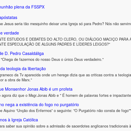
omunhão plena da FSSPX
apóstatas
e Jesus seria tão mesquinho deixar uma Igreja só para Pedro? Nós não servim
o e verdade
NTE ESTUDOS E DEBATES DO ALTO CLERO, OU DIÁLOGO MACIÇO PARA A
NTE ESPECULAÇÃO DE ALGUNS PADRES E LÍDERES LEIGOS?"
de D. Pedro Casaldáliga
: "Chega de fazermos do nosso Deus o único Deus verdadeiro."
da teologia da libertação
grameco da Tv aparecida onde um herege dizia que as criticas contra a teologi
or a obra de Marx."
que Monsenhor Jonas Abib é um profeta
 agora diz que o Msgr.Jonas Abib e " É homem de palavras fortes e impactante
ino nega a existência do fogo no purgatório
lipe Aquino “Unção dos Enfermos” o seguinte: "O Purgatório não consta de fogo""
nos à Igreja Católica
 para saber sua opinião sobre a admissão de sacerdotes anglicanos tradicionais 