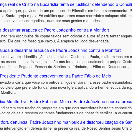
 real de Cristo na Eucaristia tenta se justificar defendendo o Concíli
u apoio, que, provindo de um professor de Filosofia, me honra sobremaneira. 
ela Santa Igreja e pela Fé católica que esses maus sacerdotes solapam sibilin
uas palavras escorregadias , quer por seus gestos e atitudes.
a desarmar arapuca de Padre Joãozinho contra a Montfort
não tem escrúpulos de copiar textos sem colocar o autor só para tentar engan
rro. Ele caiu no fosso que cavou, A arapuca foi logo desvendada.
ajuda a desarmar arapuca de Padre Joãozinho contra a Montfort
se dava uma identificação substancial de Cristo com Paulo, muito menos em n
 as espécies eucarísticas, mas não nos tornamos pessoalmente o próprio Crist
a do fiel na Segunda Pessoa da Santíssima Trindade, o Filho de Deus encarna
e Presidente Prudente escrevem contra Padre Fábio de Melo
nviado a carta que você com outros amigos enviaram a esse padre escandaloso,
vo clero que pretende fundar uma nova Igreja aplicando a hermenëutica da rupt
 Montfort.
ca Montfort vs. Padre Fábio de Melo e Padre Joãozinho sobre a presen
 indicaram este trecho do programa em que dois sacerdotes bastante conhecidos 
ológica deles a respeito de temas fundamentais da nossa fé católica: a eucarist
ntfort, denuncia: Padre Joãozinho manipulou e distorceu citação de Sa
ua intervenção em defesa da fé na presença real de Nosso Senhor Jesus Cristo