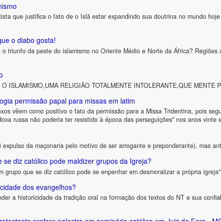
nismo
ista que justifica o fato de o Islã estar expandindo sua doutrina no mundo ho
que o diabo gosta!
 o triunfo da peste do islamismo no Oriente Médio e Norte da África? Regiões 
o
" É O ISLAMISMO,UMA RELIGIÃO TOTALMENTE INTOLERANTE,QUE MENTE
 elogia permissão papal para missas em latim
os vêem como positivo o fato da permissão para a Missa Tridentina, pois segund
todoxa russa não poderia ter resistido à época das perseguições" nos anos vinte 
 expulso da maçonaria pelo motivo de ser arrogante e preponderante), mas ante
e diz católico pode maldizer grupos da Igreja?
grupo que se diz católico pode se enpenhar em desmoralizar a própria igreja"
cidade dos evangelhos?
er a historicidade da tradição oral na formação dos textos do NT e sua conf