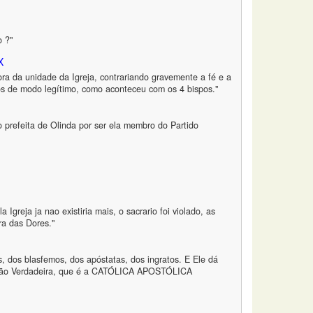
o ?"
X
 da unidade da Igreja, contrariando gravemente a fé e a
itos de modo legítimo, como aconteceu com os 4 bispos."
prefeita de Olinda por ser ela membro do Partido
 Igreja ja nao existiria mais, o sacrario foi violado, as
ra das Dores."
s, dos blasfemos, dos apóstatas, dos ingratos. E Ele dá
ligião Verdadeira, que é a CATÓLICA APOSTÓLICA