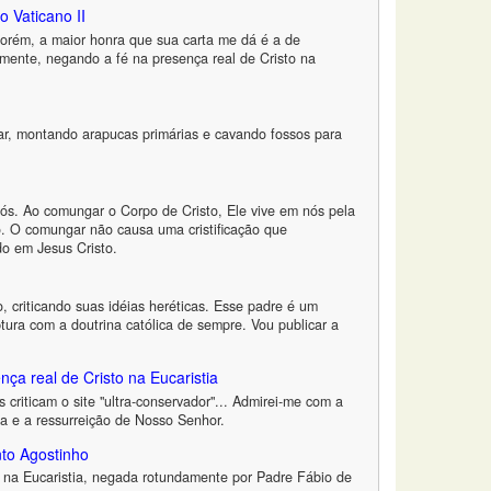
o Vaticano II
Porém, a maior honra que sua carta me dá é a de
amente, negando a fé na presença real de Cristo na
ar, montando arapucas primárias e cavando fossos para
ós. Ao comungar o Corpo de Cristo, Ele vive em nós pela
o. O comungar não causa uma cristificação que
do em Jesus Cristo.
 criticando suas idéias heréticas. Esse padre é um
ura com a doutrina católica de sempre. Vou publicar a
ça real de Cristo na Eucaristia
criticam o site "ultra-conservador"... Admirei-me com a
ia e a ressurreição de Nosso Senhor.
nto Agostinho
 na Eucaristia, negada rotundamente por Padre Fábio de