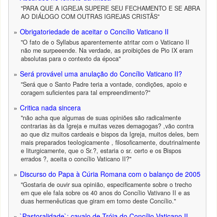
"PARA QUE A IGREJA SUPERE SEU FECHAMENTO E SE ABRA
AO DIÁLOGO COM OUTRAS IGREJAS CRISTÃS"
Obrigatoriedade de aceitar o Concílio Vaticano II
"O fato de o Syllabus aparentemente atritar com o Vaticano II
não me surpeeende. Na verdade, as proibições de Pio IX eram
absolutas para o contexto da época"
Será provável uma anulação do Concílio Vaticano II?
"Será que o Santo Padre teria a vontade, condições, apoio e
coragem suficientes para tal empreendimento?"
Critica nada sincera
"não acha que algumas de suas opiniões são radicalmente
contrarias às da Igreja e muitas vezes demagogas? ,vão contra
ao que diz muitos cardeais e bispos da Igreja, muitos deles, bem
mais preparados teologicamente , filosoficamente, doutrinalmente
e liturgicamente, que o Sr.?, estaria o sr. certo e os Bispos
errados ?, aceita o concílio Vaticano II?"
Discurso do Papa à Cúria Romana com o balanço de 2005
"Gostaria de ouvir sua opinião, especificamente sobre o trecho
em que ele fala sobre os 40 anos do Concílio Vativano II e as
duas hermenêuticas que giram em torno deste Concílio."
`Pastoralidade`: cavalo de Tróia do Concílio Vaticano II