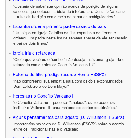
"Gostaria de saber sua opinião acerca da posição de alguns
católicos que defedem a idéia de interpretar o Concílio Vaticano
II à luz da tradição como meio de sanar as ambiguidades."
Espanha ordena primeiro padre casado do país
"Um bispo da Igreja Católica da ilha espanhola de Tenerife
ordenou um padre neste fim de semana apesar de ele ser casado
e pai de dois filhos."
Igreja fria e retardada
"Creio que você ou o "senhor" não deseja mais uma Igreja fria e
retardada como antes co Concílio Vaticano II?"
Retorno do filho pródigo (acordo Roma-FSSPX)
"não compreendi sua empatia para com os dois excomungados
Dom Lefebvre e de Dom Mayer"
Heresias no Concílio Vaticano II
"o Concílio Vaticano II pode ser "anulado", ou se podemos
instituir o Vaticano III, para maiores consertos doutrinários."
Alguns pensamentos para agosto (D. Willianson, FSSPX)
Importantíssimo texto de D. Willianson (FSSPX) sobre o acordo
entre os Tradicionalistas e o Vaticano