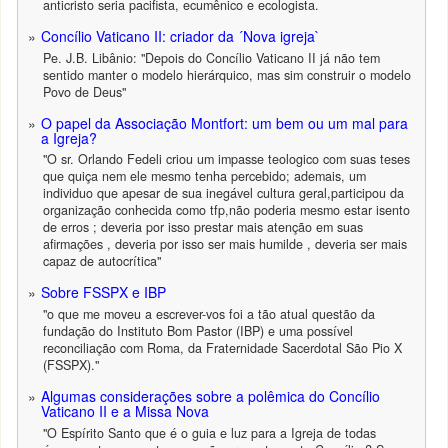
anticristo seria pacifista, ecumênico e ecologista.
Concílio Vaticano II: criador da ´Nova igreja`
Pe. J.B. Libânio: "Depois do Concílio Vaticano II já não tem
sentido manter o modelo hierárquico, mas sim construir o modelo
Povo de Deus"
O papel da Associação Montfort: um bem ou um mal para
a Igreja?
"O sr. Orlando Fedeli criou um impasse teologico com suas teses
que quiça nem ele mesmo tenha percebido; ademais, um
individuo que apesar de sua inegável cultura geral,participou da
organização conhecida como tfp,não poderia mesmo estar isento
de erros ; deveria por isso prestar mais atenção em suas
afirmações , deveria por isso ser mais humilde , deveria ser mais
capaz de autocrítica"
Sobre FSSPX e IBP
"o que me moveu a escrever-vos foi a tão atual questão da
fundação do Instituto Bom Pastor (IBP) e uma possível
reconciliação com Roma, da Fraternidade Sacerdotal São Pio X
(FSSPX)."
Algumas considerações sobre a polêmica do Concílio
Vaticano II e a Missa Nova
"O Espírito Santo que é o guia e luz para a Igreja de todas