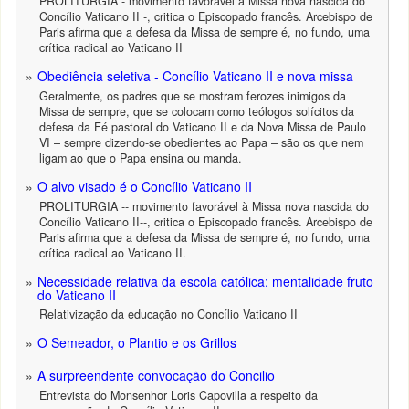
PROLITURGIA - movimento favorável à Missa nova nascida do
Concílio Vaticano II -, critica o Episcopado francês. Arcebispo de
Paris afirma que a defesa da Missa de sempre é, no fundo, uma
crítica radical ao Vaticano II
Obediência seletiva - Concílio Vaticano II e nova missa
Geralmente, os padres que se mostram ferozes inimigos da
Missa de sempre, que se colocam como teólogos solícitos da
defesa da Fé pastoral do Vaticano II e da Nova Missa de Paulo
VI – sempre dizendo-se obedientes ao Papa – são os que nem
ligam ao que o Papa ensina ou manda.
O alvo visado é o Concílio Vaticano II
PROLITURGIA -- movimento favorável à Missa nova nascida do
Concílio Vaticano II--, critica o Episcopado francês. Arcebispo de
Paris afirma que a defesa da Missa de sempre é, no fundo, uma
crítica radical ao Vaticano II.
Necessidade relativa da escola católica: mentalidade fruto
do Vaticano II
Relativização da educação no Concílio Vaticano II
O Semeador, o Plantio e os Grillos
A surpreendente convocação do Concilio
Entrevista do Monsenhor Loris Capovilla a respeito da