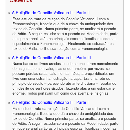
A Religião do Concílio Vaticano II - Parte II
Esse estudo trata da relação do Concílio Vaticano II com a
Fenomenologia, filosofia que dá a chave da ambigüidade dos
textos do Concílio. Numa primeira parte, se analisará o pecado
de Adão. A seguir, estudar-se-á o pecado da Modernidade, parte
em que se analisarão as principais escolas filosóficas modernas,
especialmente a Fenomenologia. Finalmente se estudarão os
textos do Vaticano II e sua relação com a Fenomenologia.
A Religião do Concílio Vaticano II - Parte III
Numa banca de livros usados—onde se encontram normalmente
obras gastas e sem valor, mas onde também, por vezes, se
pescam pérolas raras, caiu-me nas mãos, a preço ridículo, um
livro com uma estranha ilustração na capa. Era uma foto do
princípio do século – parecendo até ante diluviana – retratando
um desfile de senhores sisudos, fazendo alas a um estandarte
enorme. Todos portavam um como que avental e insígnias
A Religião do Concílio Vaticano II - Parte I
Esse estudo trata da relação do Concílio Vaticano II com a
Fenomenologia, filosofia que dá a chave da ambigüidade dos
textos do Concílio. Numa primeira parte, se analisará o pecado
de Adão. A seguir, estudar-se-á o pecado da Modernidade, parte
em que se analisarão as principais escolas filosóficas modernas,