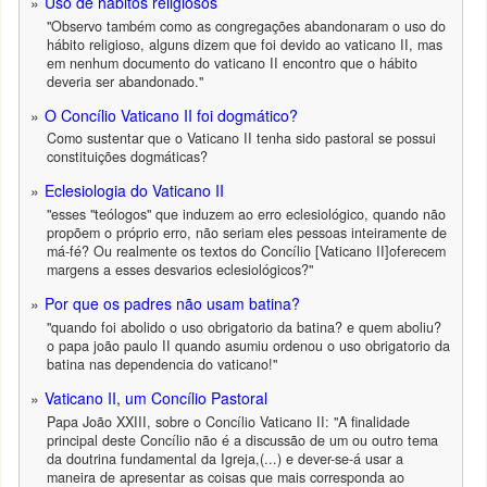
Uso de hábitos religiosos
"Observo também como as congregações abandonaram o uso do
hábito religioso, alguns dizem que foi devido ao vaticano II, mas
em nenhum documento do vaticano II encontro que o hábito
deveria ser abandonado."
O Concílio Vaticano II foi dogmático?
Como sustentar que o Vaticano II tenha sido pastoral se possui
constituições dogmáticas?
Eclesiologia do Vaticano II
"esses "teólogos" que induzem ao erro eclesiológico, quando não
propõem o próprio erro, não seriam eles pessoas inteiramente de
má-fé? Ou realmente os textos do Concílio [Vaticano II]oferecem
margens a esses desvarios eclesiológicos?"
Por que os padres não usam batina?
"quando foi abolido o uso obrigatorio da batina? e quem aboliu?
o papa joão paulo II quando asumiu ordenou o uso obrigatorio da
batina nas dependencia do vaticano!"
Vaticano II, um Concílio Pastoral
Papa João XXIII, sobre o Concílio Vaticano II: "A finalidade
principal deste Concílio não é a discussão de um ou outro tema
da doutrina fundamental da Igreja,(...) e dever-se-á usar a
maneira de apresentar as coisas que mais corresponda ao