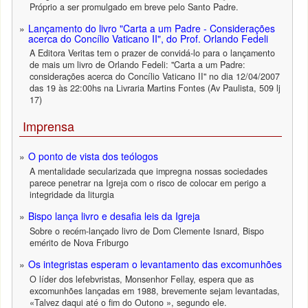
Próprio a ser promulgado em breve pelo Santo Padre.
Lançamento do livro "Carta a um Padre - Considerações
acerca do Concílio Vaticano II", do Prof. Orlando Fedeli
A Editora Veritas tem o prazer de convidá-lo para o lançamento
de mais um livro de Orlando Fedeli: "Carta a um Padre:
considerações acerca do Concílio Vaticano II" no dia 12/04/2007
das 19 às 22:00hs na Livraria Martins Fontes (Av Paulista, 509 lj
17)
Imprensa
O ponto de vista dos teólogos
A mentalidade secularizada que impregna nossas sociedades
parece penetrar na Igreja com o risco de colocar em perigo a
integridade da liturgia
Bispo lança livro e desafia leis da Igreja
Sobre o recém-lançado livro de Dom Clemente Isnard, Bispo
emérito de Nova Friburgo
Os integristas esperam o levantamento das excomunhões
O líder dos lefebvristas, Monsenhor Fellay, espera que as
excomunhões lançadas em 1988, brevemente sejam levantadas,
«Talvez daqui até o fim do Outono », segundo ele.