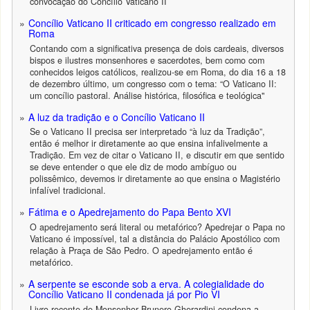
convocação do Concílio Vaticano II
Concílio Vaticano II criticado em congresso realizado em
Roma
Contando com a significativa presença de dois cardeais, diversos
bispos e ilustres monsenhores e sacerdotes, bem como com
conhecidos leigos católicos, realizou-se em Roma, do dia 16 a 18
de dezembro último, um congresso com o tema: “O Vaticano II:
um concílio pastoral. Análise histórica, filosófica e teológica"
A luz da tradição e o Concílio Vaticano II
Se o Vaticano II precisa ser interpretado “à luz da Tradição”,
então é melhor ir diretamente ao que ensina infalivelmente a
Tradição. Em vez de citar o Vaticano II, e discutir em que sentido
se deve entender o que ele diz de modo ambíguo ou
polissêmico, devemos ir diretamente ao que ensina o Magistério
infalível tradicional.
Fátima e o Apedrejamento do Papa Bento XVI
O apedrejamento será literal ou metafórico? Apedrejar o Papa no
Vaticano é impossível, tal a distância do Palácio Apostólico com
relação à Praça de São Pedro. O apedrejamento então é
metafórico.
A serpente se esconde sob a erva. A colegialidade do
Concílio Vaticano II condenada já por Pio VI
Livro recente de Monsenhor Brunero Gherardini condena a