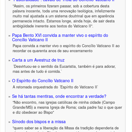
"Assim, os primeiros fizeram passar, sob a cobertura desta
palavra inocente, toda uma renovação teológica, infelizmente
muito mal ajustada a um sistema doutrinal que em aparência
permanecia intacto. Estamos longe, ainda hoje, de sair desta
ambigüidade inerente aos textos do Vaticano II".
Papa Bento XVI convida a manter vivo o espírito do
Concílio Vaticano II
Papa convida a manter vivo o espírito do Concílio Vaticano II ao
recordar os quarenta anos de seu encerramento
Carta a um Avestruz de truz
´Desvirtuou-se o sentido da Eucaristia, também é para adorar,
mas antes de tudo é comida.`
O Espírito do Concílio Vaticano II
A retomada orquestrada do ´Espírito do Vaticano II`
Se há tantas mentiras, onde encontrar a verdade?
"Não encontro, nas igrejas católicas de minha cidade (Campo
Grande/MS) a mesma Igreja de Roma; cada padre faz o que quer
e diz obedecer ao Bispo"
Sínodo dos bispos e a missa
"quero saber se a liberação da Missa da tradição dependeria de