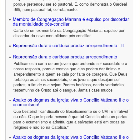
porque pretendeu ser só pastoral. E, como demonstra o Cardeal
Biffi, nem pastoral foi, corretamente.
Membro de Congregação Mariana é expulso por discordar
da mentalidade pós-conciliar
Carta de um ex-membro da Congragação Mariana, expulso por
discordar da nova mentalidade pós-conciliar
Repreensão dura e caridosa produz arrependimento - II
Repreensão dura e caridosa produz arrependimento
Publicamos a carta de um jovem que pretende ser sacerdote e a
nossa resposta, porque cremos que elas podem dar ânimo e
arrependimento a quem se cala por falta de coragem. Que Deus
fortaleça as almas sacerdotais, e os jovens que desejam ser
padres, a fim de que sejam Padres heróicos, dando verdadeiro
testemunho de Cristo até o sangue. Jamais cães mudos
Abaixo os dogmas da Igreja; viva o Concílio Vaticano II e o
ecumenismo!
Que besteirol ficar discutindo filosoficamente se o CVII é infalível
ou não. O que importa mesmo é que tal Concílio abriu as portas
para o ecumenismo e admitiu que a salvação está em todas as
religiões e não só na Católica."
Abaixo os dogmas da Igreja; viva o Concílio Vaticano II e o