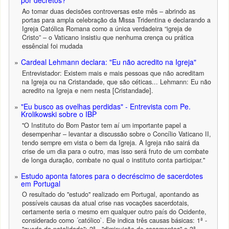
por decretos?
Ao tomar duas decisões controversas este mês – abrindo as
portas para ampla celebração da Missa Tridentina e declarando a
Igreja Católica Romana como a única verdadeira “igreja de
Cristo” – o Vaticano insistiu que nenhuma crença ou prática
essêncial foi mudada
Cardeal Lehmann declara: "Eu não acredito na Igreja"
Entrevistador: Existem mais e mais pessoas que não acreditam
na Igreja ou na Cristandade, que são céticas... Lehmann: Eu não
acredito na Igreja e nem nesta [Cristandade].
"Eu busco as ovelhas perdidas" - Entrevista com Pe.
Krolikowski sobre o IBP
"O Instituto do Bom Pastor tem aí um importante papel a
desempenhar – levantar a discussão sobre o Concílio Vaticano II,
tendo sempre em vista o bem da Igreja. A Igreja não sairá da
crise de um dia para o outro, mas isso será fruto de um combate
de longa duração, combate no qual o instituto conta participar."
Estudo aponta fatores para o decréscimo de sacerdotes
em Portugal
O resultado do "estudo" realizado em Portugal, apontando as
possíveis causas da atual crise nas vocações sacerdotais,
certamente seria o mesmo em qualquer outro país do Ocidente,
considerado como ´católico`. Ele indica três causas básicas: 1ª -