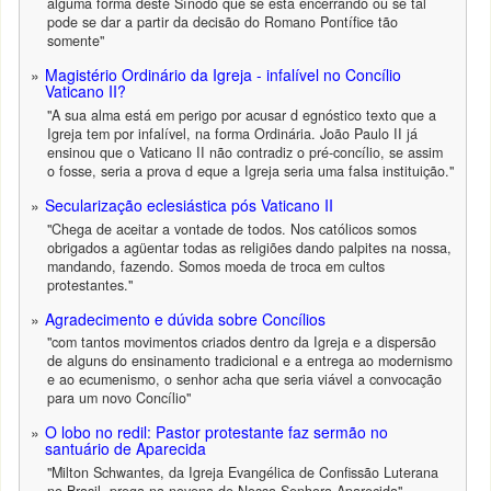
alguma forma deste Sínodo que se está encerrando ou se tal
pode se dar a partir da decisão do Romano Pontífice tão
somente"
Magistério Ordinário da Igreja - infalível no Concílio
Vaticano II?
"A sua alma está em perigo por acusar d egnóstico texto que a
Igreja tem por infalível, na forma Ordinária. João Paulo II já
ensinou que o Vaticano II não contradiz o pré-concílio, se assim
o fosse, seria a prova d eque a Igreja seria uma falsa instituição."
Secularização eclesiástica pós Vaticano II
"Chega de aceitar a vontade de todos. Nos católicos somos
obrigados a agüentar todas as religiões dando palpites na nossa,
mandando, fazendo. Somos moeda de troca em cultos
protestantes."
Agradecimento e dúvida sobre Concílios
"com tantos movimentos criados dentro da Igreja e a dispersão
de alguns do ensinamento tradicional e a entrega ao modernismo
e ao ecumenismo, o senhor acha que seria viável a convocação
para um novo Concílio"
O lobo no redil: Pastor protestante faz sermão no
santuário de Aparecida
"Milton Schwantes, da Igreja Evangélica de Confissão Luterana