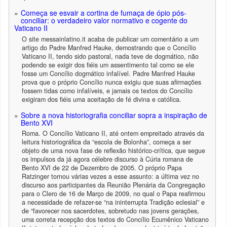
Começa se esvair a cortina de fumaça de ópio pós-
conciliar: o verdadeiro valor normativo e cogente do
Vaticano II
O site messainlatino.it acaba de publicar um comentário a um
artigo do Padre Manfred Hauke, demostrando que o Concílio
Vaticano II, tendo sido pastoral, nada teve de dogmático, não
podendo se exigir dos fiéis um assentimento tal como se ele
fosse um Concílio dogmático infalível. Padre Manfred Hauke
prova que o próprio Concílio nunca exigiu que suas afirmações
fossem tidas como infalíveis, e jamais os textos do Concílio
exigiram dos fiéis uma aceitação de fé divina e católica.
Sobre a nova historiografia conciliar sopra a inspiração de
Bento XVI
Roma. O Concílio Vaticano II, até ontem empreitado através da
leitura historiográfica da “escola de Bolonha”, começa a ser
objeto de uma nova fase de reflexão histórico-crítica, que segue
os impulsos da já agora célebre discurso à Cúria romana de
Bento XVI de 22 de Dezembro de 2005. O próprio Papa
Ratzinger tornou várias vezes a esse assunto: a última vez no
discurso aos participantes da Reunião Plenária da Congregação
para o Clero de 16 de Março de 2009, no qual o Papa reafirmou
a necessidade de refazer-se “na ininterrupta Tradição eclesial” e
de “favorecer nos sacerdotes, sobretudo nas jovens gerações,
uma correta recepção dos textos do Concílio Ecumênico Vaticano