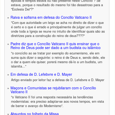
épocas e tempos estava ou não presente neste Concílio ? Se
estava, porque o resultado do mesmo foi tão desastroso para a
"Ecclesia Dei"?"
Raiva e sofisma em defesa do Concilio Vaticano II
"Com que autoridade um leigo se acha no direito de dizer o que
é certo e o que é errado e principalmente de julgar um concilio
onde toda a Igreja se reune no intuito de identificar quais são as
diretrizes para a construção do reino de deus????"
Padre diz que o Concílio Vaticano II quis ensinar que o
Reino de Deus pode ser dado a um budista ou islâmico
"o concíclio ao se tratar por exemplo do ecumenismo, ele em
suma quis dizer o seguinte: o reino é de Deus e, sendo dele, ele
o dar a quem ele quiser. porerá mesmo dá-lo a um budista, um
islamita..."
Em defesa de D. Lefebvre e D. Mayer
Artigo enviado por leitor faz a defesa de D. Lefebvre e D. Mayer
Maçons e Comunistas se rejubilaram com o Concílio
Vaticano II
"o Vaticano II foi uma resposta necessária às tendências
modernistas: era preciso adaptar-se aos novos tempos, em vista
de barrar o avanço do Modernismo".
Absurdos no folheto da Missa