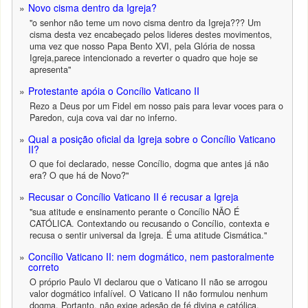
Novo cisma dentro da Igreja?
"o senhor não teme um novo cisma dentro da Igreja??? Um
cisma desta vez encabeçado pelos lideres destes movimentos,
uma vez que nosso Papa Bento XVI, pela Glória de nossa
Igreja,parece intencionado a reverter o quadro que hoje se
apresenta"
Protestante apóia o Concílio Vaticano II
Rezo a Deus por um Fidel em nosso pais para levar voces para o
Paredon, cuja cova vai dar no inferno.
Qual a posição oficial da Igreja sobre o Concílio Vaticano
II?
O que foi declarado, nesse Concílio, dogma que antes já não
era? O que há de Novo?"
Recusar o Concílio Vaticano II é recusar a Igreja
"sua atitude e ensinamento perante o Concílio NÃO É
CATÓLICA. Contextando ou recusando o Concílio, contexta e
recusa o sentir universal da Igreja. É uma atitude Cismática."
Concílio Vaticano II: nem dogmático, nem pastoralmente
correto
O próprio Paulo VI declarou que o Vaticano II não se arrogou
valor dogmático infalível. O Vaticano II não formulou nenhum
dogma. Portanto, não exige adesão de fé divina e católica,