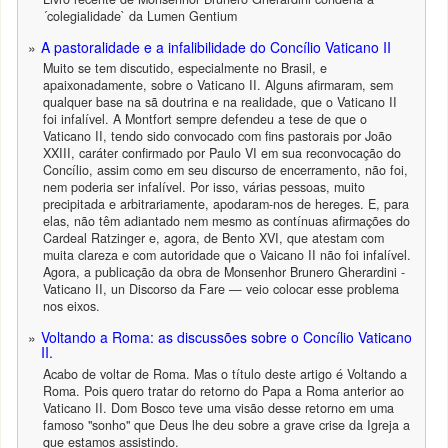
´colegialidade` da Lumen Gentium
A pastoralidade e a infalibilidade do Concílio Vaticano II
Muito se tem discutido, especialmente no Brasil, e
apaixonadamente, sobre o Vaticano II. Alguns afirmaram, sem
qualquer base na sã doutrina e na realidade, que o Vaticano II
foi infalível. A Montfort sempre defendeu a tese de que o
Vaticano II, tendo sido convocado com fins pastorais por João
XXIII, caráter confirmado por Paulo VI em sua reconvocação do
Concílio, assim como em seu discurso de encerramento, não foi,
nem poderia ser infalível. Por isso, várias pessoas, muito
precipitada e arbitrariamente, apodaram-nos de hereges. E, para
elas, não têm adiantado nem mesmo as contínuas afirmações do
Cardeal Ratzinger e, agora, de Bento XVI, que atestam com
muita clareza e com autoridade que o Vaicano II não foi infalível.
Agora, a publicação da obra de Monsenhor Brunero Gherardini -
Vaticano II, un Discorso da Fare — veio colocar esse problema
nos eixos.
Voltando a Roma: as discussões sobre o Concílio Vaticano
II.
Acabo de voltar de Roma. Mas o título deste artigo é Voltando a
Roma. Pois quero tratar do retorno do Papa a Roma anterior ao
Vaticano II. Dom Bosco teve uma visão desse retorno em uma
famoso "sonho" que Deus lhe deu sobre a grave crise da Igreja a
que estamos assistindo.