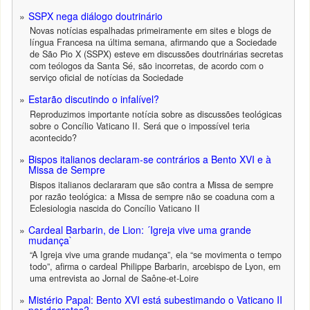
SSPX nega diálogo doutrinário
Novas notícias espalhadas primeiramente em sites e blogs de
língua Francesa na última semana, afirmando que a Sociedade
de São Pio X (SSPX) esteve em discussões doutrinárias secretas
com teólogos da Santa Sé, são incorretas, de acordo com o
serviço oficial de notícias da Sociedade
Estarão discutindo o infalível?
Reproduzimos importante notícia sobre as discussões teológicas
sobre o Concílio Vaticano II. Será que o impossível teria
acontecido?
Bispos italianos declaram-se contrários a Bento XVI e à
Missa de Sempre
Bispos italianos declararam que são contra a Missa de sempre
por razão teológica: a Missa de sempre não se coaduna com a
Eclesiologia nascida do Concílio Vaticano II
Cardeal Barbarin, de Lion: ´Igreja vive uma grande
mudança`
“A Igreja vive uma grande mudança”, ela “se movimenta o tempo
todo”, afirma o cardeal Philippe Barbarin, arcebispo de Lyon, em
uma entrevista ao Jornal de Saône-et-Loire
Mistério Papal: Bento XVI está subestimando o Vaticano II