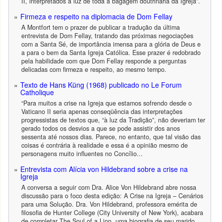
II, interpretados à luz de toda a bagagem doutrinária da Igreja”.
Firmeza e respeito na diplomacia de Dom Fellay
A Montfort tem o prazer de publicar a tradução da última
entrevista de Dom Fellay, tratando das próximas negociações
com a Santa Sé, de importância imensa para a glória de Deus e
a para o bem da Santa Igreja Católica. Esse prazer é redobrado
pela habilidade com que Dom Fellay responde a perguntas
delicadas com firmeza e respeito, ao mesmo tempo.
Texto de Hans Küng (1968) publicado no Le Forum
Catholique
“Para muitos a crise na Igreja que estamos sofrendo desde o
Vaticano II seria apenas conseqüência das interpretações
progressistas de textos que, “à luz da Tradição”, não deveriam ter
gerado todos os desvios a que se pode assistir dos anos
sessenta até nossos dias. Parece, no entanto, que tal visão das
coisas é contrária à realidade e essa é a opinião mesmo de
personagens muito influentes no Concílio...
Entrevista com Alícia von Hildebrand sobre a crise na
Igreja
A conversa a seguir com Dra. Alice Von Hildebrand abre nossa
discussão para o foco desta edição: A Crise na Igreja – Cenários
para uma Solução. Dra. Von Hildebrand, professora emérita de
filosofia de Hunter College (City University of New York), acabara
de completar The Soul of a Lion, uma biografia de seu marido,