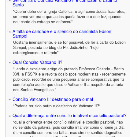
Ser contra o Concílio Vaticano II é combater o Espirito
Santo
"Querer defender a Igreja Católica, é agir como Judas Iscairotes,
se formo ver era o que Judas queria fazer e o que fez, quando
deu conta do estrago se enforcou"
A falta de caridade e o silêncio do canonista Edson
Sampel
Gostaria imensamente, e se for possível, de ler a carta do Edson
Sampel, postada no blog do Pe. Joãozinho, "hoje
estrategicamente retirada".
Qual Concílio Vaticano II?
"Lendo o excelente artigo do prezado Professor Orlando - Bento
XVI, a FSSPX e a revolta dos bispos modernistas - recentemente
publicado, recordei de uma pequena análise comparativa que fiz
com relação àquilo que disse o Vaticano II a respeito da autoria
dos Santos Evangelhos."
Concílio Vaticano II: destinado para o mal
"Poderia ter sido outro e desfecho do Vaticano II?"
Qual a diferença entre concílio infalível e concílio pastoral?
"qual a diferença entre concílio infalível e concílio pastoral, não
no sentido da palavra, pois concilio infalível como o nome já diz,
é um concílio sem erro ou falha, mas sim no sentido dogmático