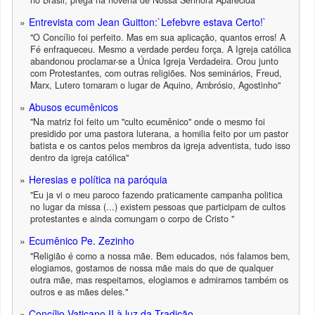
no Brasil, prega na novena de Nossa Senhora Aparecida"
Entrevista com Jean Guitton:`Lefebvre estava Certo!`
"O Concílio foi perfeito. Mas em sua aplicação, quantos erros! A
Fé enfraqueceu. Mesmo a verdade perdeu força. A Igreja católica
abandonou proclamar-se a Única Igreja Verdadeira. Orou junto
com Protestantes, com outras religiões. Nos seminários, Freud,
Marx, Lutero tomaram o lugar de Aquino, Ambrósio, Agostinho"
Abusos ecumênicos
"Na matriz foi feito um "culto ecumênico" onde o mesmo foi
presidido por uma pastora luterana, a homilia feito por um pastor
batista e os cantos pelos membros da igreja adventista, tudo isso
dentro da igreja católica"
Heresias e política na paróquia
"Eu ja vi o meu paroco fazendo praticamente campanha politica
no lugar da missa (...) existem pessoas que participam de cultos
protestantes e ainda comungam o corpo de Cristo "
Ecumênico Pe. Zezinho
"Religião é como a nossa mãe. Bem educados, nós falamos bem,
elogiamos, gostamos de nossa mãe mais do que de qualquer
outra mãe, mas respeitamos, elogiamos e admiramos também os
outros e as mães deles."
Concílio Vaticano II à luz da Tradição