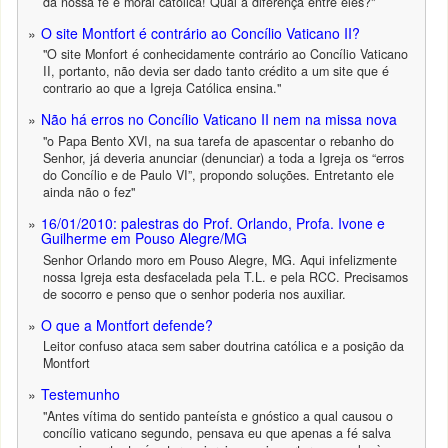
da nossa fé e moral católica! Qual a diferença entre eles?"
O site Montfort é contrário ao Concílio Vaticano II?
"O site Monfort é conhecidamente contrário ao Concílio Vaticano
II, portanto, não devia ser dado tanto crédito a um site que é
contrario ao que a Igreja Católica ensina."
Não há erros no Concílio Vaticano II nem na missa nova
"o Papa Bento XVI, na sua tarefa de apascentar o rebanho do
Senhor, já deveria anunciar (denunciar) a toda a Igreja os “erros
do Concílio e de Paulo VI”, propondo soluções. Entretanto ele
ainda não o fez"
16/01/2010: palestras do Prof. Orlando, Profa. Ivone e
Guilherme em Pouso Alegre/MG
Senhor Orlando moro em Pouso Alegre, MG. Aqui infelizmente
nossa Igreja esta desfacelada pela T.L. e pela RCC. Precisamos
de socorro e penso que o senhor poderia nos auxiliar.
O que a Montfort defende?
Leitor confuso ataca sem saber doutrina católica e a posição da
Montfort
Testemunho
"Antes vítima do sentido panteísta e gnóstico a qual causou o
concílio vaticano segundo, pensava eu que apenas a fé salva