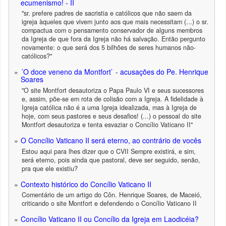
ecumenismo! - II
"sr. prefere padres de sacristia e católicos que não saem da
igreja àqueles que vivem junto aos que mais necessitam (...) o sr.
compactua com o pensamento conservador de alguns membros
da Igreja de que fora da Igreja não há salvação. Então pergunto
novamente: o que será dos 5 bilhões de seres humanos não-
católicos?"
´O doce veneno da Montfort` - acusações do Pe. Henrique
Soares
"O site Montfort desautoriza o Papa Paulo VI e seus sucessores
e, assim, põe-se em rota de colisão com a Igreja. A fidelidade à
Igreja católica não é a uma Igreja idealizada, mas à Igreja de
hoje, com seus pastores e seus desafios! (...) o pessoal do site
Montfort desautoriza e tenta esvaziar o Concílio Vaticano II"
O Concílio Vaticano II será eterno, ao contrário de vocês
Estou aqui para lhes dizer que o CVII Sempre existirá, e sim,
será eterno, pois ainda que pastoral, deve ser seguido, senão,
pra que ele existiu?
Contexto histórico do Concílio Vaticano II
Comentário de um artigo do Côn. Henrique Soares, de Maceió,
criticando o site Montfort e defendendo o Concílio Vaticano II
Concílio Vaticano II ou Concílio da Igreja em Laodicéia?