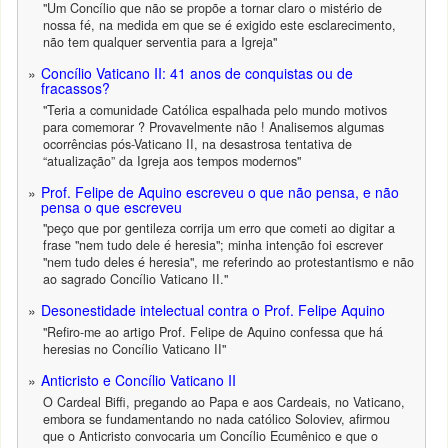
"Um Concílio que não se propõe a tornar claro o mistério de
nossa fé, na medida em que se é exigido este esclarecimento,
não tem qualquer serventia para a Igreja"
Concílio Vaticano II: 41 anos de conquistas ou de
fracassos?
"Teria a comunidade Católica espalhada pelo mundo motivos
para comemorar ? Provavelmente não ! Analisemos algumas
ocorrências pós-Vaticano II, na desastrosa tentativa de
“atualização” da Igreja aos tempos modernos"
Prof. Felipe de Aquino escreveu o que não pensa, e não
pensa o que escreveu
"peço que por gentileza corrija um erro que cometi ao digitar a
frase "nem tudo dele é heresia"; minha intenção foi escrever
"nem tudo deles é heresia", me referindo ao protestantismo e não
ao sagrado Concílio Vaticano II."
Desonestidade intelectual contra o Prof. Felipe Aquino
"Refiro-me ao artigo Prof. Felipe de Aquino confessa que há
heresias no Concílio Vaticano II"
Anticristo e Concílio Vaticano II
O Cardeal Biffi, pregando ao Papa e aos Cardeais, no Vaticano,
embora se fundamentando no nada católico Soloviev, afirmou
que o Anticristo convocaria um Concílio Ecumênico e que o