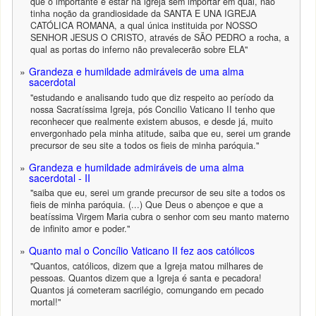
que o importante é estar na igreja sem importar em qual, nào
tinha noção da grandiosidade da SANTA E UNA IGREJA
CATÓLICA ROMANA, a qual única instituida por NOSSO
SENHOR JESUS O CRISTO, através de SÃO PEDRO a rocha, a
qual as portas do inferno não prevalecerão sobre ELA"
Grandeza e humildade admiráveis de uma alma
sacerdotal
"estudando e analisando tudo que diz respeito ao período da
nossa Sacratíssima Igreja, pós Concilio Vaticano II tenho que
reconhecer que realmente existem abusos, e desde já, muito
envergonhado pela minha atitude, saiba que eu, serei um grande
precursor de seu site a todos os fieis de minha paróquia."
Grandeza e humildade admiráveis de uma alma
sacerdotal - II
"saiba que eu, serei um grande precursor de seu site a todos os
fieis de minha paróquia. (...) Que Deus o abençoe e que a
beatíssima Virgem Maria cubra o senhor com seu manto materno
de infinito amor e poder."
Quanto mal o Concílio Vaticano II fez aos católicos
"Quantos, católicos, dizem que a Igreja matou milhares de
pessoas. Quantos dizem que a Igreja é santa e pecadora!
Quantos já cometeram sacrilégio, comungando em pecado
mortal!"