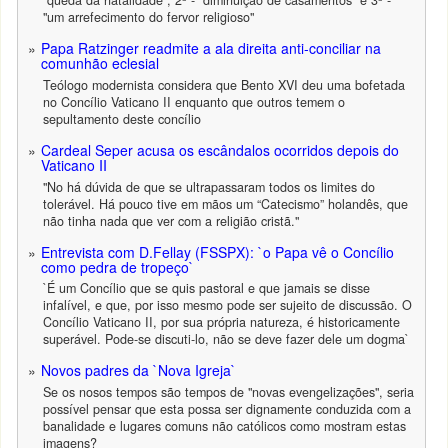
"queda da natalidade"; 2ª - "diminuição de casamentos" e 3ª -
"um arrefecimento do fervor religioso"
Papa Ratzinger readmite a ala direita anti-conciliar na
comunhão eclesial
Teólogo modernista considera que Bento XVI deu uma bofetada
no Concílio Vaticano II enquanto que outros temem o
sepultamento deste concílio
Cardeal Seper acusa os escândalos ocorridos depois do
Vaticano II
"No há dúvida de que se ultrapassaram todos os limites do
tolerável. Há pouco tive em mãos um “Catecismo” holandês, que
não tinha nada que ver com a religião cristã."
Entrevista com D.Fellay (FSSPX): `o Papa vê o Concílio
como pedra de tropeço`
`É um Concílio que se quis pastoral e que jamais se disse
infalível, e que, por isso mesmo pode ser sujeito de discussão. O
Concílio Vaticano II, por sua própria natureza, é historicamente
superável. Pode-se discuti-lo, não se deve fazer dele um dogma`
Novos padres da `Nova Igreja`
Se os nosos tempos são tempos de "novas evengelizações", seria
possível pensar que esta possa ser dignamente conduzida com a
banalidade e lugares comuns não católicos como mostram estas
imagens?