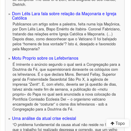
Dietrich.
Dom Lélis Lara fala sobre relação da Maçonaria e Igreja
Católica
Publicamos um artigo sobre a palestra, feita numa loja Maçônica,
por Dom Lélis Lara, Bispo Emérito de Itabira- Coronel Fabriciano,
tratando das relações entre Igreja Católica e Maçonaria. (...)
Depois disso, como desconhecer que o Vaticano II foi bafejado
pelos “homens de boa vontade”? Isto é, desejado e favorecido
pela Maçonaria?
Motu Proprio sobre os Lefebvrianos
É iminente o anúncio segundo o qual será a Congregação para a
Doutrina da Fé, que supervisionará doravante os colóquios com
os lefrevianos. É o que declara Mons. Bernard Fellay, Superior
geral da Fraternidade Sacerdotal São Pio X, à agência de
imprensa "Zenit". E, com efeito, deveria ser já questão de dias,
talvez ainda neste fim de semana, a publicação do «motu
proprio» do Papa no qual será anunciada a nova colocação da
Pontificia Comissão Ecclesia Dei – o organismo vaticano
encarregado de “costurar” o cisma dos lefrevianos - sob a
Congregação para a Doutrina da Fé.
Uma análise da atual crise eclesial
Topo
“O problema fundamental da causa atual não reside no fato de
que o trabalho foi realizado depressa e correndo, que um velho