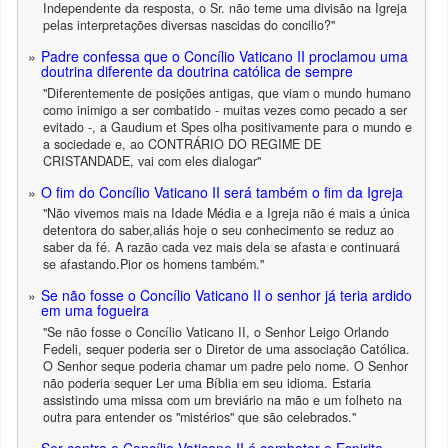
Independente da resposta, o Sr. não teme uma divisão na Igreja
pelas interpretações diversas nascidas do concilio?"
Padre confessa que o Concílio Vaticano II proclamou uma
doutrina diferente da doutrina católica de sempre
"Diferentemente de posições antigas, que viam o mundo humano
como inimigo a ser combatido - muitas vezes como pecado a ser
evitado -, a Gaudium et Spes olha positivamente para o mundo e
a sociedade e, ao CONTRÁRIO DO REGIME DE
CRISTANDADE, vai com eles dialogar"
O fim do Concílio Vaticano II será também o fim da Igreja
"Não vivemos mais na Idade Média e a Igreja não é mais a única
detentora do saber,aliás hoje o seu conhecimento se reduz ao
saber da fé. A razão cada vez mais dela se afasta e continuará
se afastando.Pior os homens também."
Se não fosse o Concílio Vaticano II o senhor já teria ardido
em uma fogueira
"Se não fosse o Concílio Vaticano II, o Senhor Leigo Orlando
Fedeli, sequer poderia ser o Diretor de uma associação Católica.
O Senhor seque poderia chamar um padre pelo nome. O Senhor
não poderia sequer Ler uma Bíblia em seu idioma. Estaria
assistindo uma missa com um breviário na mão e um folheto na
outra para entender os "mistérios" que são celebrados."