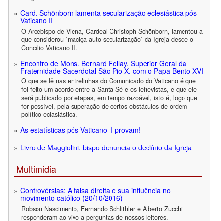
Card. Schönborn lamenta secularização eclesiástica pós
Vaticano II
O Arcebispo de Viena, Cardeal Christoph Schönborn, lamentou a
que considerou `maciça auto-secularização` da Igreja desde o
Concílio Vaticano II.
Encontro de Mons. Bernard Fellay, Superior Geral da
Fraternidade Sacerdotal São Pio X, com o Papa Bento XVI
O que se lê nas entrelinhas do Comunicado do Vaticano é que
foi feito um acordo entre a Santa Sé e os lefrevistas, e que ele
será publicado por etapas, em tempo razoável, isto é, logo que
for possível, pela superação de certos obstáculos de ordem
político-eclasiástica.
As estatísticas pós-Vaticano II provam!
Livro de Maggiolini: bispo denuncia o declínio da Igreja
Multimidia
Controvérsias: A falsa direita e sua influência no
movimento católico (20/10/2016)
Robson Nascimento, Fernando Schlithler e Alberto Zucchi
responderam ao vivo a perguntas de nossos leitores.