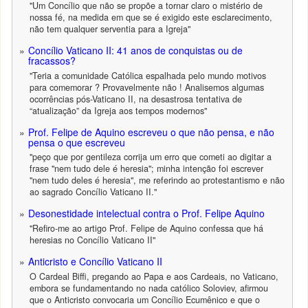
"Um Concílio que não se propõe a tornar claro o mistério de
nossa fé, na medida em que se é exigido este esclarecimento,
não tem qualquer serventia para a Igreja"
Concílio Vaticano II: 41 anos de conquistas ou de
fracassos?
"Teria a comunidade Católica espalhada pelo mundo motivos
para comemorar ? Provavelmente não ! Analisemos algumas
ocorrências pós-Vaticano II, na desastrosa tentativa de
“atualização” da Igreja aos tempos modernos"
Prof. Felipe de Aquino escreveu o que não pensa, e não
pensa o que escreveu
"peço que por gentileza corrija um erro que cometi ao digitar a
frase "nem tudo dele é heresia"; minha intenção foi escrever
"nem tudo deles é heresia", me referindo ao protestantismo e não
ao sagrado Concílio Vaticano II."
Desonestidade intelectual contra o Prof. Felipe Aquino
"Refiro-me ao artigo Prof. Felipe de Aquino confessa que há
heresias no Concílio Vaticano II"
Anticristo e Concílio Vaticano II
O Cardeal Biffi, pregando ao Papa e aos Cardeais, no Vaticano,
embora se fundamentando no nada católico Soloviev, afirmou
que o Anticristo convocaria um Concílio Ecumênico e que o