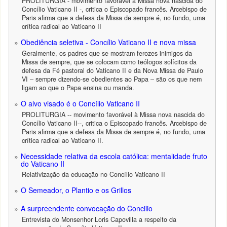
PROLITURGIA - movimento favorável à Missa nova nascida do
Concílio Vaticano II -, critica o Episcopado francês. Arcebispo de
Paris afirma que a defesa da Missa de sempre é, no fundo, uma
crítica radical ao Vaticano II
Obediência seletiva - Concílio Vaticano II e nova missa
Geralmente, os padres que se mostram ferozes inimigos da
Missa de sempre, que se colocam como teólogos solícitos da
defesa da Fé pastoral do Vaticano II e da Nova Missa de Paulo
VI – sempre dizendo-se obedientes ao Papa – são os que nem
ligam ao que o Papa ensina ou manda.
O alvo visado é o Concílio Vaticano II
PROLITURGIA -- movimento favorável à Missa nova nascida do
Concílio Vaticano II--, critica o Episcopado francês. Arcebispo de
Paris afirma que a defesa da Missa de sempre é, no fundo, uma
crítica radical ao Vaticano II.
Necessidade relativa da escola católica: mentalidade fruto
do Vaticano II
Relativização da educação no Concílio Vaticano II
O Semeador, o Plantio e os Grillos
A surpreendente convocação do Concilio
Entrevista do Monsenhor Loris Capovilla a respeito da