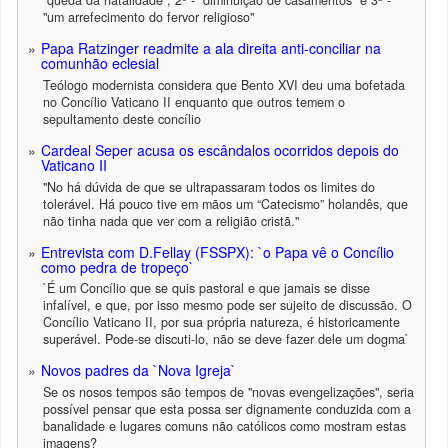
"queda da natalidade"; 2ª - "diminuição de casamentos" e 3ª -
"um arrefecimento do fervor religioso"
Papa Ratzinger readmite a ala direita anti-conciliar na
comunhão eclesial
Teólogo modernista considera que Bento XVI deu uma bofetada
no Concílio Vaticano II enquanto que outros temem o
sepultamento deste concílio
Cardeal Seper acusa os escândalos ocorridos depois do
Vaticano II
"No há dúvida de que se ultrapassaram todos os limites do
tolerável. Há pouco tive em mãos um “Catecismo” holandês, que
não tinha nada que ver com a religião cristã."
Entrevista com D.Fellay (FSSPX): `o Papa vê o Concílio
como pedra de tropeço`
`É um Concílio que se quis pastoral e que jamais se disse
infalível, e que, por isso mesmo pode ser sujeito de discussão. O
Concílio Vaticano II, por sua própria natureza, é historicamente
superável. Pode-se discuti-lo, não se deve fazer dele um dogma`
Novos padres da `Nova Igreja`
Se os nosos tempos são tempos de "novas evengelizações", seria
possível pensar que esta possa ser dignamente conduzida com a
banalidade e lugares comuns não católicos como mostram estas
imagens?