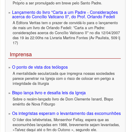
Próprio a ser promulgado em breve pelo Santo Padre.
Lançamento do livro "Carta a um Padre - Considerações
acerca do Concílio Vaticano II", do Prof. Orlando Fedeli
A Editora Veritas tem o prazer de convidá-lo para o lançamento
de mais um livro de Orlando Fedeli: "Carta a um Padre:
considerações acerca do Concílio Vaticano II" no dia 12/04/2007
das 19 às 22:00hs na Livraria Martins Fontes (Av Paulista, 509 lj
17)
Imprensa
O ponto de vista dos teólogos
A mentalidade secularizada que impregna nossas sociedades
parece penetrar na Igreja com o risco de colocar em perigo a
integridade da liturgia
Bispo lança livro e desafia leis da Igreja
Sobre o recém-lançado livro de Dom Clemente Isnard, Bispo
emérito de Nova Friburgo
Os integristas esperam o levantamento das excomunhões
O líder dos lefebvristas, Monsenhor Fellay, espera que as
excomunhões lançadas em 1988, brevemente sejam levantadas,
«Talvez daqui até o fim do Outono », segundo ele.