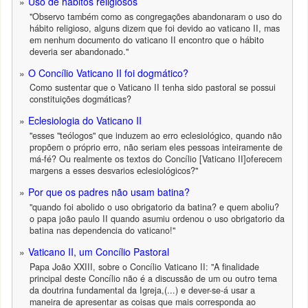
Uso de hábitos religiosos
"Observo também como as congregações abandonaram o uso do
hábito religioso, alguns dizem que foi devido ao vaticano II, mas
em nenhum documento do vaticano II encontro que o hábito
deveria ser abandonado."
O Concílio Vaticano II foi dogmático?
Como sustentar que o Vaticano II tenha sido pastoral se possui
constituições dogmáticas?
Eclesiologia do Vaticano II
"esses "teólogos" que induzem ao erro eclesiológico, quando não
propõem o próprio erro, não seriam eles pessoas inteiramente de
má-fé? Ou realmente os textos do Concílio [Vaticano II]oferecem
margens a esses desvarios eclesiológicos?"
Por que os padres não usam batina?
"quando foi abolido o uso obrigatorio da batina? e quem aboliu?
o papa joão paulo II quando asumiu ordenou o uso obrigatorio da
batina nas dependencia do vaticano!"
Vaticano II, um Concílio Pastoral
Papa João XXIII, sobre o Concílio Vaticano II: "A finalidade
principal deste Concílio não é a discussão de um ou outro tema
da doutrina fundamental da Igreja,(...) e dever-se-á usar a
maneira de apresentar as coisas que mais corresponda ao