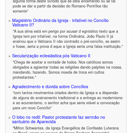
alguma forma deste Sínodo que se está encerrando ou se tal
pode se dar a partir da decisão do Romano Pontífice tão
somente"
Magistério Ordinário da Igreja - infalível no Concílio
Vaticano II?
"A sua alma está em perigo por acusar d egnóstico texto que a
Igreja tem por infalível, na forma Ordinária. João Paulo II já
ensinou que o Vaticano II não contradiz o pré-concílio, se assim
o fosse, seria a prova d eque a Igreja seria uma falsa instituição."
Secularização eclesiástica pós Vaticano II
"Chega de aceitar a vontade de todos. Nos católicos somos
obrigados a agüentar todas as religiões dando palpites na nossa,
mandando, fazendo. Somos moeda de troca em cultos
protestantes."
Agradecimento e dúvida sobre Concílios
"com tantos movimentos criados dentro da Igreja e a dispersão
de alguns do ensinamento tradicional e a entrega ao modernismo
e ao ecumenismo, o senhor acha que seria viável a convocação
para um novo Concílio"
O lobo no redil: Pastor protestante faz sermão no
santuário de Aparecida
"Milton Schwantes, da Igreja Evangélica de Confissão Luterana