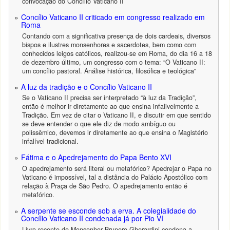
convocação do Concílio Vaticano II
Concílio Vaticano II criticado em congresso realizado em
Roma
Contando com a significativa presença de dois cardeais, diversos
bispos e ilustres monsenhores e sacerdotes, bem como com
conhecidos leigos católicos, realizou-se em Roma, do dia 16 a 18
de dezembro último, um congresso com o tema: “O Vaticano II:
um concílio pastoral. Análise histórica, filosófica e teológica"
A luz da tradição e o Concílio Vaticano II
Se o Vaticano II precisa ser interpretado “à luz da Tradição”,
então é melhor ir diretamente ao que ensina infalivelmente a
Tradição. Em vez de citar o Vaticano II, e discutir em que sentido
se deve entender o que ele diz de modo ambíguo ou
polissêmico, devemos ir diretamente ao que ensina o Magistério
infalível tradicional.
Fátima e o Apedrejamento do Papa Bento XVI
O apedrejamento será literal ou metafórico? Apedrejar o Papa no
Vaticano é impossível, tal a distância do Palácio Apostólico com
relação à Praça de São Pedro. O apedrejamento então é
metafórico.
A serpente se esconde sob a erva. A colegialidade do
Concílio Vaticano II condenada já por Pio VI
Livro recente de Monsenhor Brunero Gherardini condena a