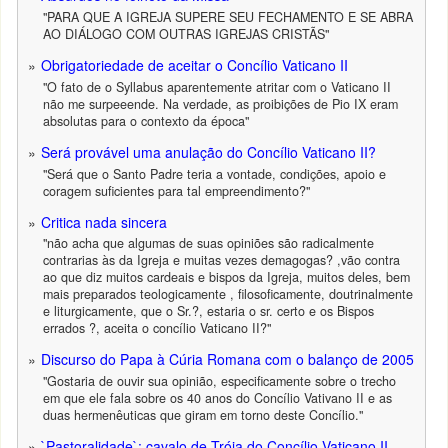
"PARA QUE A IGREJA SUPERE SEU FECHAMENTO E SE ABRA
AO DIÁLOGO COM OUTRAS IGREJAS CRISTÃS"
Obrigatoriedade de aceitar o Concílio Vaticano II
"O fato de o Syllabus aparentemente atritar com o Vaticano II
não me surpeeende. Na verdade, as proibições de Pio IX eram
absolutas para o contexto da época"
Será provável uma anulação do Concílio Vaticano II?
"Será que o Santo Padre teria a vontade, condições, apoio e
coragem suficientes para tal empreendimento?"
Critica nada sincera
"não acha que algumas de suas opiniões são radicalmente
contrarias às da Igreja e muitas vezes demagogas? ,vão contra
ao que diz muitos cardeais e bispos da Igreja, muitos deles, bem
mais preparados teologicamente , filosoficamente, doutrinalmente
e liturgicamente, que o Sr.?, estaria o sr. certo e os Bispos
errados ?, aceita o concílio Vaticano II?"
Discurso do Papa à Cúria Romana com o balanço de 2005
"Gostaria de ouvir sua opinião, especificamente sobre o trecho
em que ele fala sobre os 40 anos do Concílio Vativano II e as
duas hermenêuticas que giram em torno deste Concílio."
`Pastoralidade`: cavalo de Tróia do Concílio Vaticano II