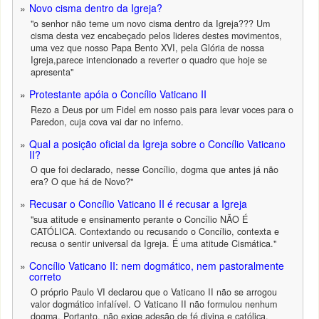
Novo cisma dentro da Igreja?
"o senhor não teme um novo cisma dentro da Igreja??? Um
cisma desta vez encabeçado pelos lideres destes movimentos,
uma vez que nosso Papa Bento XVI, pela Glória de nossa
Igreja,parece intencionado a reverter o quadro que hoje se
apresenta"
Protestante apóia o Concílio Vaticano II
Rezo a Deus por um Fidel em nosso pais para levar voces para o
Paredon, cuja cova vai dar no inferno.
Qual a posição oficial da Igreja sobre o Concílio Vaticano
II?
O que foi declarado, nesse Concílio, dogma que antes já não
era? O que há de Novo?"
Recusar o Concílio Vaticano II é recusar a Igreja
"sua atitude e ensinamento perante o Concílio NÃO É
CATÓLICA. Contextando ou recusando o Concílio, contexta e
recusa o sentir universal da Igreja. É uma atitude Cismática."
Concílio Vaticano II: nem dogmático, nem pastoralmente
correto
O próprio Paulo VI declarou que o Vaticano II não se arrogou
valor dogmático infalível. O Vaticano II não formulou nenhum
dogma. Portanto, não exige adesão de fé divina e católica,