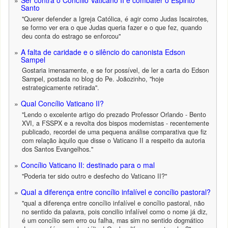
Ser contra o Concílio Vaticano II é combater o Espirito
Santo
"Querer defender a Igreja Católica, é agir como Judas Iscairotes,
se formo ver era o que Judas queria fazer e o que fez, quando
deu conta do estrago se enforcou"
A falta de caridade e o silêncio do canonista Edson
Sampel
Gostaria imensamente, e se for possível, de ler a carta do Edson
Sampel, postada no blog do Pe. Joãozinho, "hoje
estrategicamente retirada".
Qual Concílio Vaticano II?
"Lendo o excelente artigo do prezado Professor Orlando - Bento
XVI, a FSSPX e a revolta dos bispos modernistas - recentemente
publicado, recordei de uma pequena análise comparativa que fiz
com relação àquilo que disse o Vaticano II a respeito da autoria
dos Santos Evangelhos."
Concílio Vaticano II: destinado para o mal
"Poderia ter sido outro e desfecho do Vaticano II?"
Qual a diferença entre concílio infalível e concílio pastoral?
"qual a diferença entre concílio infalível e concílio pastoral, não
no sentido da palavra, pois concilio infalível como o nome já diz,
é um concílio sem erro ou falha, mas sim no sentido dogmático