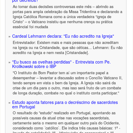
por decretos?
Ao tomar duas decisões controversas este mês – abrindo as
portas para ampla celebração da Missa Tridentina e declarando a
Igreja Católica Romana como a única verdadeira “igreja de
Cristo” – o Vaticano insistiu que nenhuma crença ou prática
essêncial foi mudada
Cardeal Lehmann declara: "Eu não acredito na Igreja"
Entrevistador: Existem mais e mais pessoas que não acreditam
na Igreja ou na Cristandade, que são céticas... Lehmann: Eu não
acredito na Igreja e nem nesta [Cristandade].
"Eu busco as ovelhas perdidas" - Entrevista com Pe.
Krolikowski sobre o IBP
"O Instituto do Bom Pastor tem aí um importante papel a
desempenhar – levantar a discussão sobre o Concílio Vaticano II,
tendo sempre em vista o bem da Igreja. A Igreja não sairá da
crise de um dia para o outro, mas isso será fruto de um combate
de longa duração, combate no qual o instituto conta participar."
Estudo aponta fatores para o decréscimo de sacerdotes
em Portugal
O resultado do "estudo" realizado em Portugal, apontando as
possíveis causas da atual crise nas vocações sacerdotais,
certamente seria o mesmo em qualquer outro país do Ocidente,
considerado como ´católico`. Ele indica três causas básicas: 1ª -