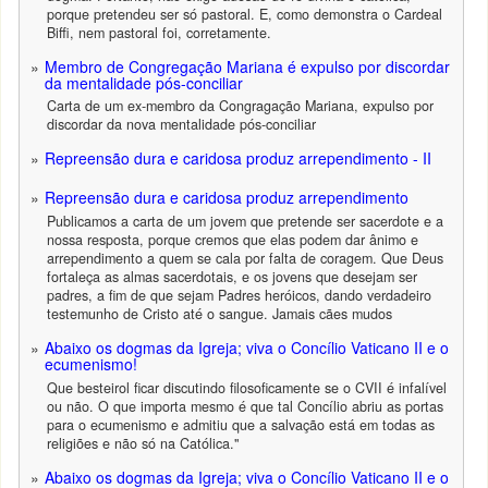
porque pretendeu ser só pastoral. E, como demonstra o Cardeal
Biffi, nem pastoral foi, corretamente.
Membro de Congregação Mariana é expulso por discordar
da mentalidade pós-conciliar
Carta de um ex-membro da Congragação Mariana, expulso por
discordar da nova mentalidade pós-conciliar
Repreensão dura e caridosa produz arrependimento - II
Repreensão dura e caridosa produz arrependimento
Publicamos a carta de um jovem que pretende ser sacerdote e a
nossa resposta, porque cremos que elas podem dar ânimo e
arrependimento a quem se cala por falta de coragem. Que Deus
fortaleça as almas sacerdotais, e os jovens que desejam ser
padres, a fim de que sejam Padres heróicos, dando verdadeiro
testemunho de Cristo até o sangue. Jamais cães mudos
Abaixo os dogmas da Igreja; viva o Concílio Vaticano II e o
ecumenismo!
Que besteirol ficar discutindo filosoficamente se o CVII é infalível
ou não. O que importa mesmo é que tal Concílio abriu as portas
para o ecumenismo e admitiu que a salvação está em todas as
religiões e não só na Católica."
Abaixo os dogmas da Igreja; viva o Concílio Vaticano II e o