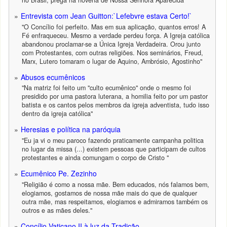
no Brasil, prega na novena de Nossa Senhora Aparecida"
Entrevista com Jean Guitton:`Lefebvre estava Certo!`
"O Concílio foi perfeito. Mas em sua aplicação, quantos erros! A
Fé enfraqueceu. Mesmo a verdade perdeu força. A Igreja católica
abandonou proclamar-se a Única Igreja Verdadeira. Orou junto
com Protestantes, com outras religiões. Nos seminários, Freud,
Marx, Lutero tomaram o lugar de Aquino, Ambrósio, Agostinho"
Abusos ecumênicos
"Na matriz foi feito um "culto ecumênico" onde o mesmo foi
presidido por uma pastora luterana, a homilia feito por um pastor
batista e os cantos pelos membros da igreja adventista, tudo isso
dentro da igreja católica"
Heresias e política na paróquia
"Eu ja vi o meu paroco fazendo praticamente campanha politica
no lugar da missa (...) existem pessoas que participam de cultos
protestantes e ainda comungam o corpo de Cristo "
Ecumênico Pe. Zezinho
"Religião é como a nossa mãe. Bem educados, nós falamos bem,
elogiamos, gostamos de nossa mãe mais do que de qualquer
outra mãe, mas respeitamos, elogiamos e admiramos também os
outros e as mães deles."
Concílio Vaticano II à luz da Tradição