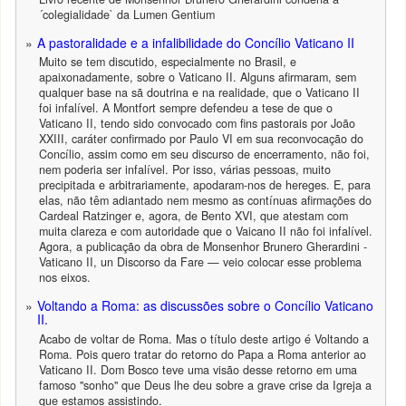
´colegialidade` da Lumen Gentium
A pastoralidade e a infalibilidade do Concílio Vaticano II
Muito se tem discutido, especialmente no Brasil, e
apaixonadamente, sobre o Vaticano II. Alguns afirmaram, sem
qualquer base na sã doutrina e na realidade, que o Vaticano II
foi infalível. A Montfort sempre defendeu a tese de que o
Vaticano II, tendo sido convocado com fins pastorais por João
XXIII, caráter confirmado por Paulo VI em sua reconvocação do
Concílio, assim como em seu discurso de encerramento, não foi,
nem poderia ser infalível. Por isso, várias pessoas, muito
precipitada e arbitrariamente, apodaram-nos de hereges. E, para
elas, não têm adiantado nem mesmo as contínuas afirmações do
Cardeal Ratzinger e, agora, de Bento XVI, que atestam com
muita clareza e com autoridade que o Vaicano II não foi infalível.
Agora, a publicação da obra de Monsenhor Brunero Gherardini -
Vaticano II, un Discorso da Fare — veio colocar esse problema
nos eixos.
Voltando a Roma: as discussões sobre o Concílio Vaticano
II.
Acabo de voltar de Roma. Mas o título deste artigo é Voltando a
Roma. Pois quero tratar do retorno do Papa a Roma anterior ao
Vaticano II. Dom Bosco teve uma visão desse retorno em uma
famoso "sonho" que Deus lhe deu sobre a grave crise da Igreja a
que estamos assistindo.