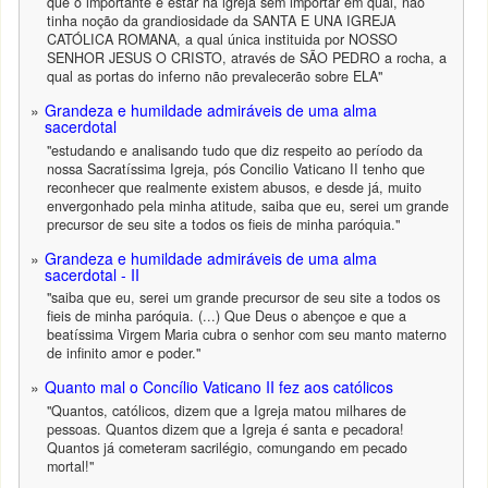
que o importante é estar na igreja sem importar em qual, nào
tinha noção da grandiosidade da SANTA E UNA IGREJA
CATÓLICA ROMANA, a qual única instituida por NOSSO
SENHOR JESUS O CRISTO, através de SÃO PEDRO a rocha, a
qual as portas do inferno não prevalecerão sobre ELA"
Grandeza e humildade admiráveis de uma alma
sacerdotal
"estudando e analisando tudo que diz respeito ao período da
nossa Sacratíssima Igreja, pós Concilio Vaticano II tenho que
reconhecer que realmente existem abusos, e desde já, muito
envergonhado pela minha atitude, saiba que eu, serei um grande
precursor de seu site a todos os fieis de minha paróquia."
Grandeza e humildade admiráveis de uma alma
sacerdotal - II
"saiba que eu, serei um grande precursor de seu site a todos os
fieis de minha paróquia. (...) Que Deus o abençoe e que a
beatíssima Virgem Maria cubra o senhor com seu manto materno
de infinito amor e poder."
Quanto mal o Concílio Vaticano II fez aos católicos
"Quantos, católicos, dizem que a Igreja matou milhares de
pessoas. Quantos dizem que a Igreja é santa e pecadora!
Quantos já cometeram sacrilégio, comungando em pecado
mortal!"