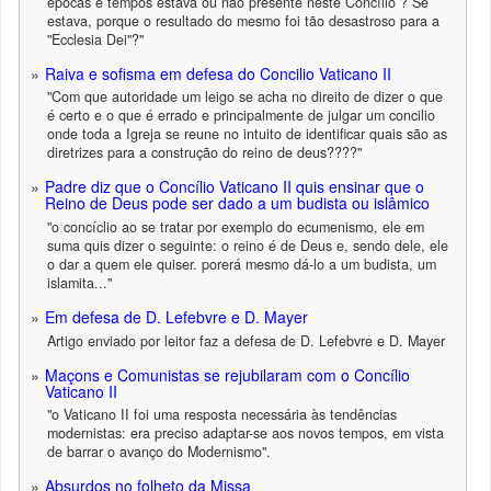
épocas e tempos estava ou não presente neste Concílio ? Se
estava, porque o resultado do mesmo foi tão desastroso para a
"Ecclesia Dei"?"
Raiva e sofisma em defesa do Concilio Vaticano II
"Com que autoridade um leigo se acha no direito de dizer o que
é certo e o que é errado e principalmente de julgar um concilio
onde toda a Igreja se reune no intuito de identificar quais são as
diretrizes para a construção do reino de deus????"
Padre diz que o Concílio Vaticano II quis ensinar que o
Reino de Deus pode ser dado a um budista ou islâmico
"o concíclio ao se tratar por exemplo do ecumenismo, ele em
suma quis dizer o seguinte: o reino é de Deus e, sendo dele, ele
o dar a quem ele quiser. porerá mesmo dá-lo a um budista, um
islamita..."
Em defesa de D. Lefebvre e D. Mayer
Artigo enviado por leitor faz a defesa de D. Lefebvre e D. Mayer
Maçons e Comunistas se rejubilaram com o Concílio
Vaticano II
"o Vaticano II foi uma resposta necessária às tendências
modernistas: era preciso adaptar-se aos novos tempos, em vista
de barrar o avanço do Modernismo".
Absurdos no folheto da Missa