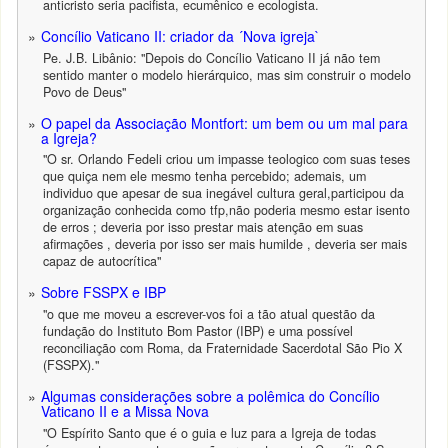
anticristo seria pacifista, ecumênico e ecologista.
Concílio Vaticano II: criador da ´Nova igreja`
Pe. J.B. Libânio: "Depois do Concílio Vaticano II já não tem
sentido manter o modelo hierárquico, mas sim construir o modelo
Povo de Deus"
O papel da Associação Montfort: um bem ou um mal para
a Igreja?
"O sr. Orlando Fedeli criou um impasse teologico com suas teses
que quiça nem ele mesmo tenha percebido; ademais, um
individuo que apesar de sua inegável cultura geral,participou da
organização conhecida como tfp,não poderia mesmo estar isento
de erros ; deveria por isso prestar mais atenção em suas
afirmações , deveria por isso ser mais humilde , deveria ser mais
capaz de autocrítica"
Sobre FSSPX e IBP
"o que me moveu a escrever-vos foi a tão atual questão da
fundação do Instituto Bom Pastor (IBP) e uma possível
reconciliação com Roma, da Fraternidade Sacerdotal São Pio X
(FSSPX)."
Algumas considerações sobre a polêmica do Concílio
Vaticano II e a Missa Nova
"O Espírito Santo que é o guia e luz para a Igreja de todas