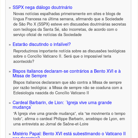
SSPX nega diálogo doutrinário
Novas notícias espalhadas primeiramente em sites e blogs de
língua Francesa na última semana, afirmando que a Sociedade
de São Pio X (SSPX) esteve em discussões doutrinárias secretas
com teólogos da Santa Sé, são incorretas, de acordo com o
serviço oficial de notícias da Sociedade
Estarão discutindo o infalível?
Reproduzimos importante notícia sobre as discussões teológicas
sobre o Concílio Vaticano II. Será que o impossível teria
acontecido?
Bispos italianos declaram-se contrários a Bento XVI e à
Missa de Sempre
Bispos italianos declararam que são contra a Missa de sempre
por razão teológica: a Missa de sempre não se coaduna com a
Eclesiologia nascida do Concílio Vaticano II
Cardeal Barbarin, de Lion: ´Igreja vive uma grande
mudança`
“A Igreja vive uma grande mudança”, ela “se movimenta o tempo
todo”, afirma o cardeal Philippe Barbarin, arcebispo de Lyon, em
uma entrevista ao Jornal de Saône-et-Loire
Mistério Papal: Bento XVI está subestimando o Vaticano II