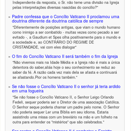
Independente da resposta, o Sr. não teme uma divisão na Igreja
pelas interpretações diversas nascidas do concilio?"
Padre confessa que o Concílio Vaticano II proclamou uma
doutrina diferente da doutrina católica de sempre
"Diferentemente de posições antigas, que viam o mundo humano
como inimigo a ser combatido - muitas vezes como pecado a ser
evitado -, a Gaudium et Spes olha positivamente para o mundo e
a sociedade e, ao CONTRÁRIO DO REGIME DE
CRISTANDADE, vai com eles dialogar"
O fim do Concílio Vaticano II será também o fim da Igreja
"Não vivemos mais na Idade Média e a Igreja não é mais a única
detentora do saber,aliás hoje o seu conhecimento se reduz ao
saber da fé. A razão cada vez mais dela se afasta e continuará
se afastando.Pior os homens também."
Se não fosse o Concílio Vaticano II o senhor já teria ardido
em uma fogueira
"Se não fosse o Concílio Vaticano II, o Senhor Leigo Orlando
Fedeli, sequer poderia ser o Diretor de uma associação Católica.
O Senhor seque poderia chamar um padre pelo nome. O Senhor
não poderia sequer Ler uma Bíblia em seu idioma. Estaria
assistindo uma missa com um breviário na mão e um folheto na
outra para entender os "mistérios" que são celebrados."