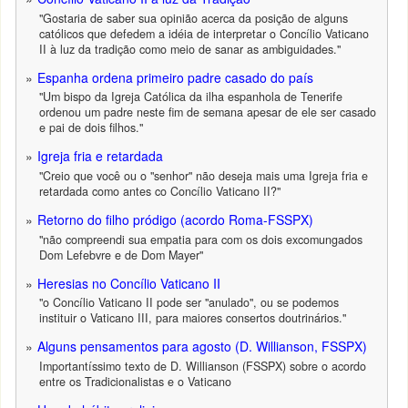
"Gostaria de saber sua opinião acerca da posição de alguns
católicos que defedem a idéia de interpretar o Concílio Vaticano
II à luz da tradição como meio de sanar as ambiguidades."
Espanha ordena primeiro padre casado do país
"Um bispo da Igreja Católica da ilha espanhola de Tenerife
ordenou um padre neste fim de semana apesar de ele ser casado
e pai de dois filhos."
Igreja fria e retardada
"Creio que você ou o "senhor" não deseja mais uma Igreja fria e
retardada como antes co Concílio Vaticano II?"
Retorno do filho pródigo (acordo Roma-FSSPX)
"não compreendi sua empatia para com os dois excomungados
Dom Lefebvre e de Dom Mayer"
Heresias no Concílio Vaticano II
"o Concílio Vaticano II pode ser "anulado", ou se podemos
instituir o Vaticano III, para maiores consertos doutrinários."
Alguns pensamentos para agosto (D. Willianson, FSSPX)
Importantíssimo texto de D. Willianson (FSSPX) sobre o acordo
entre os Tradicionalistas e o Vaticano