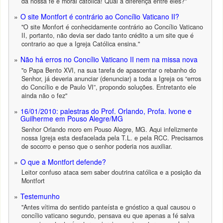
da nossa fé e moral católica! Qual a diferença entre eles?"
O site Montfort é contrário ao Concílio Vaticano II?
"O site Monfort é conhecidamente contrário ao Concílio Vaticano
II, portanto, não devia ser dado tanto crédito a um site que é
contrario ao que a Igreja Católica ensina."
Não há erros no Concílio Vaticano II nem na missa nova
"o Papa Bento XVI, na sua tarefa de apascentar o rebanho do
Senhor, já deveria anunciar (denunciar) a toda a Igreja os “erros
do Concílio e de Paulo VI”, propondo soluções. Entretanto ele
ainda não o fez"
16/01/2010: palestras do Prof. Orlando, Profa. Ivone e
Guilherme em Pouso Alegre/MG
Senhor Orlando moro em Pouso Alegre, MG. Aqui infelizmente
nossa Igreja esta desfacelada pela T.L. e pela RCC. Precisamos
de socorro e penso que o senhor poderia nos auxiliar.
O que a Montfort defende?
Leitor confuso ataca sem saber doutrina católica e a posição da
Montfort
Testemunho
"Antes vítima do sentido panteísta e gnóstico a qual causou o
concílio vaticano segundo, pensava eu que apenas a fé salva