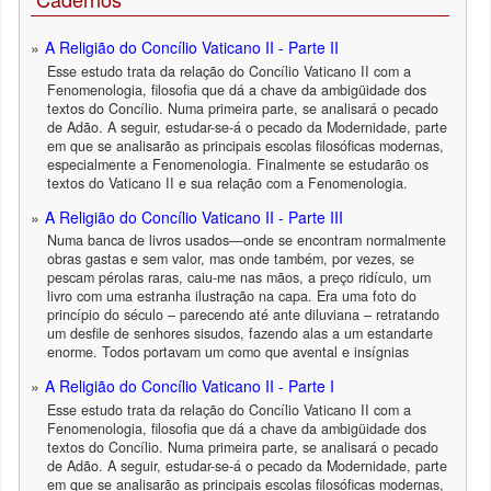
A Religião do Concílio Vaticano II - Parte II
Esse estudo trata da relação do Concílio Vaticano II com a
Fenomenologia, filosofia que dá a chave da ambigüidade dos
textos do Concílio. Numa primeira parte, se analisará o pecado
de Adão. A seguir, estudar-se-á o pecado da Modernidade, parte
em que se analisarão as principais escolas filosóficas modernas,
especialmente a Fenomenologia. Finalmente se estudarão os
textos do Vaticano II e sua relação com a Fenomenologia.
A Religião do Concílio Vaticano II - Parte III
Numa banca de livros usados—onde se encontram normalmente
obras gastas e sem valor, mas onde também, por vezes, se
pescam pérolas raras, caiu-me nas mãos, a preço ridículo, um
livro com uma estranha ilustração na capa. Era uma foto do
princípio do século – parecendo até ante diluviana – retratando
um desfile de senhores sisudos, fazendo alas a um estandarte
enorme. Todos portavam um como que avental e insígnias
A Religião do Concílio Vaticano II - Parte I
Esse estudo trata da relação do Concílio Vaticano II com a
Fenomenologia, filosofia que dá a chave da ambigüidade dos
textos do Concílio. Numa primeira parte, se analisará o pecado
de Adão. A seguir, estudar-se-á o pecado da Modernidade, parte
em que se analisarão as principais escolas filosóficas modernas,