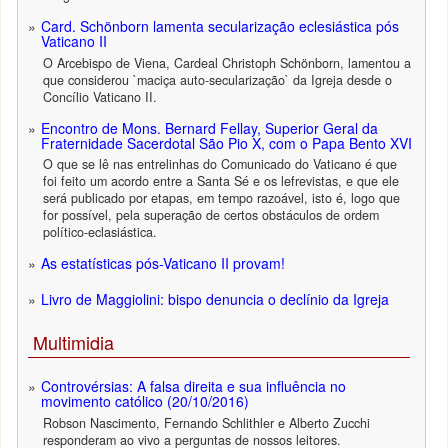
Card. Schönborn lamenta secularização eclesiástica pós
Vaticano II
O Arcebispo de Viena, Cardeal Christoph Schönborn, lamentou a
que considerou `maciça auto-secularização` da Igreja desde o
Concílio Vaticano II.
Encontro de Mons. Bernard Fellay, Superior Geral da
Fraternidade Sacerdotal São Pio X, com o Papa Bento XVI
O que se lê nas entrelinhas do Comunicado do Vaticano é que
foi feito um acordo entre a Santa Sé e os lefrevistas, e que ele
será publicado por etapas, em tempo razoável, isto é, logo que
for possível, pela superação de certos obstáculos de ordem
político-eclasiástica.
As estatísticas pós-Vaticano II provam!
Livro de Maggiolini: bispo denuncia o declínio da Igreja
Multimidia
Controvérsias: A falsa direita e sua influência no
movimento católico (20/10/2016)
Robson Nascimento, Fernando Schlithler e Alberto Zucchi
responderam ao vivo a perguntas de nossos leitores.