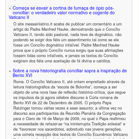
Começa se esvair a cortina de fumaça de ópio pós-
conciliar: o verdadeiro valor normativo e cogente do
Vaticano II
O site messainlatino.it acaba de publicar um comentário a um
artigo do Padre Manfred Hauke, demostrando que o Concílio
Vaticano II, tendo sido pastoral, nada teve de dogmático, não
podendo se exigir dos fiéis um assentimento tal como se ele
fosse um Concílio dogmático infalível. Padre Manfred Hauke
prova que o próprio Concílio nunca exigiu que suas afirmações
fossem tidas como infalíveis, e jamais os textos do Concílio
exigiram dos fiéis uma aceitação de fé divina e católica.
Sobre a nova historiografia conciliar sopra a inspiração de
Bento XVI
Roma. O Concílio Vaticano II, até ontem empreitado através da
leitura historiográfica da “escola de Bolonha”, começa a ser
objeto de uma nova fase de reflexão histórico-crítica, que segue
os impulsos da já agora célebre discurso à Cúria romana de
Bento XVI de 22 de Dezembro de 2005. O próprio Papa
Ratzinger tornou várias vezes a esse assunto: a última vez no
discurso aos participantes da Reunião Plenária da Congregação
para o Clero de 16 de Março de 2009, no qual o Papa reafirmou
a necessidade de refazer-se “na ininterrupta Tradição eclesial” e
de “favorecer nos sacerdotes, sobretudo nas jovens gerações,
uma correta recepção dos textos do Concílio Ecumênico Vaticano