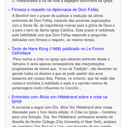
II, interpretados à luz de toda a bagagem doutrinária da Igreja”.
Firmeza e respeito na diplomacia de Dom Fellay
A Montfort tem o prazer de publicar a tradução da última
entrevista de Dom Fellay, tratando das próximas negociações
com a Santa Sé, de importância imensa para a glória de Deus e
a para o bem da Santa Igreja Católica. Esse prazer é redobrado
pela habilidade com que Dom Fellay responde a perguntas
delicadas com firmeza e respeito, ao mesmo tempo.
Texto de Hans Küng (1968) publicado no Le Forum
Catholique
“Para muitos a crise na Igreja que estamos sofrendo desde o
Vaticano II seria apenas conseqüência das interpretações
progressistas de textos que, “à luz da Tradição”, não deveriam ter
gerado todos os desvios a que se pode assistir dos anos
sessenta até nossos dias. Parece, no entanto, que tal visão das
coisas é contrária à realidade e essa é a opinião mesmo de
personagens muito influentes no Concílio...
Entrevista com Alícia von Hildebrand sobre a crise na
Igreja
A conversa a seguir com Dra. Alice Von Hildebrand abre nossa
discussão para o foco desta edição: A Crise na Igreja – Cenários
para uma Solução. Dra. Von Hildebrand, professora emérita de
filosofia de Hunter College (City University of New York), acabara
de completar The Soul of a Lion, uma biografia de seu marido,