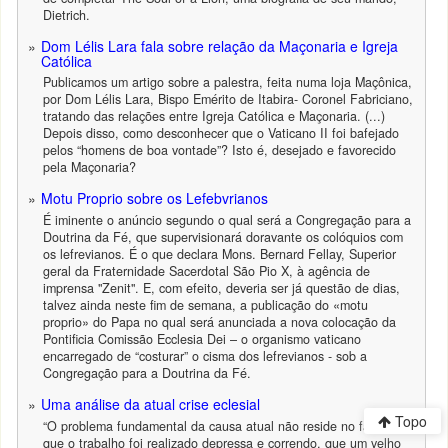
Dietrich.
Dom Lélis Lara fala sobre relação da Maçonaria e Igreja
Católica
Publicamos um artigo sobre a palestra, feita numa loja Maçônica,
por Dom Lélis Lara, Bispo Emérito de Itabira- Coronel Fabriciano,
tratando das relações entre Igreja Católica e Maçonaria. (...)
Depois disso, como desconhecer que o Vaticano II foi bafejado
pelos “homens de boa vontade”? Isto é, desejado e favorecido
pela Maçonaria?
Motu Proprio sobre os Lefebvrianos
É iminente o anúncio segundo o qual será a Congregação para a
Doutrina da Fé, que supervisionará doravante os colóquios com
os lefrevianos. É o que declara Mons. Bernard Fellay, Superior
geral da Fraternidade Sacerdotal São Pio X, à agência de
imprensa "Zenit". E, com efeito, deveria ser já questão de dias,
talvez ainda neste fim de semana, a publicação do «motu
proprio» do Papa no qual será anunciada a nova colocação da
Pontificia Comissão Ecclesia Dei – o organismo vaticano
encarregado de “costurar” o cisma dos lefrevianos - sob a
Congregação para a Doutrina da Fé.
Uma análise da atual crise eclesial
Topo
“O problema fundamental da causa atual não reside no fato de
que o trabalho foi realizado depressa e correndo, que um velho