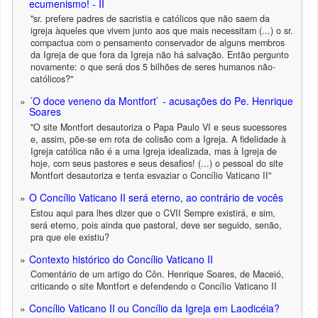
ecumenismo! - II
"sr. prefere padres de sacristia e católicos que não saem da
igreja àqueles que vivem junto aos que mais necessitam (...) o sr.
compactua com o pensamento conservador de alguns membros
da Igreja de que fora da Igreja não há salvação. Então pergunto
novamente: o que será dos 5 bilhões de seres humanos não-
católicos?"
´O doce veneno da Montfort` - acusações do Pe. Henrique
Soares
"O site Montfort desautoriza o Papa Paulo VI e seus sucessores
e, assim, põe-se em rota de colisão com a Igreja. A fidelidade à
Igreja católica não é a uma Igreja idealizada, mas à Igreja de
hoje, com seus pastores e seus desafios! (...) o pessoal do site
Montfort desautoriza e tenta esvaziar o Concílio Vaticano II"
O Concílio Vaticano II será eterno, ao contrário de vocês
Estou aqui para lhes dizer que o CVII Sempre existirá, e sim,
será eterno, pois ainda que pastoral, deve ser seguido, senão,
pra que ele existiu?
Contexto histórico do Concílio Vaticano II
Comentário de um artigo do Côn. Henrique Soares, de Maceió,
criticando o site Montfort e defendendo o Concílio Vaticano II
Concílio Vaticano II ou Concílio da Igreja em Laodicéia?