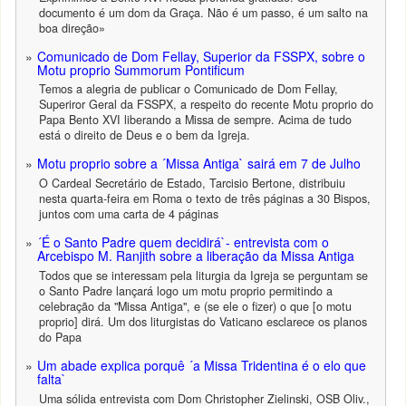
documento é um dom da Graça. Não é um passo, é um salto na
boa direção»
Comunicado de Dom Fellay, Superior da FSSPX, sobre o
Motu proprio Summorum Pontificum
Temos a alegria de publicar o Comunicado de Dom Fellay,
Superiror Geral da FSSPX, a respeito do recente Motu proprio do
Papa Bento XVI liberando a Missa de sempre. Acima de tudo
está o direito de Deus e o bem da Igreja.
Motu proprio sobre a ´Missa Antiga` sairá em 7 de Julho
O Cardeal Secretário de Estado, Tarcisio Bertone, distribuiu
nesta quarta-feira em Roma o texto de três páginas a 30 Bispos,
juntos com uma carta de 4 páginas
´É o Santo Padre quem decidirá`- entrevista com o
Arcebispo M. Ranjith sobre a liberação da Missa Antiga
Todos que se interessam pela liturgia da Igreja se perguntam se
o Santo Padre lançará logo um motu proprio permitindo a
celebração da "Missa Antiga", e (se ele o fizer) o que [o motu
proprio] dirá. Um dos liturgistas do Vaticano esclarece os planos
do Papa
Um abade explica porquê ´a Missa Tridentina é o elo que
falta`
Uma sólida entrevista com Dom Christopher Zielinski, OSB Oliv.,