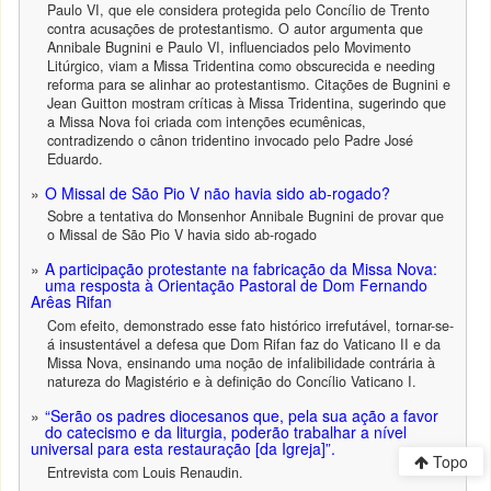
Paulo VI, que ele considera protegida pelo Concílio de Trento
contra acusações de protestantismo. O autor argumenta que
Annibale Bugnini e Paulo VI, influenciados pelo Movimento
Litúrgico, viam a Missa Tridentina como obscurecida e needing
reforma para se alinhar ao protestantismo. Citações de Bugnini e
Jean Guitton mostram críticas à Missa Tridentina, sugerindo que
a Missa Nova foi criada com intenções ecumênicas,
contradizendo o cânon tridentino invocado pelo Padre José
Eduardo.
O Missal de São Pio V não havia sido ab-rogado?
Sobre a tentativa do Monsenhor Annibale Bugnini de provar que
o Missal de São Pio V havia sido ab-rogado
A participação protestante na fabricação da Missa Nova:
uma resposta à Orientação Pastoral de Dom Fernando
Arêas Rifan
Com efeito, demonstrado esse fato histórico irrefutável, tornar-se-
á insustentável a defesa que Dom Rifan faz do Vaticano II e da
Missa Nova, ensinando uma noção de infalibilidade contrária à
natureza do Magistério e à definição do Concílio Vaticano I.
“Serão os padres diocesanos que, pela sua ação a favor
do catecismo e da liturgia, poderão trabalhar a nível
universal para esta restauração [da Igreja]”.
Topo
Entrevista com Louis Renaudin.