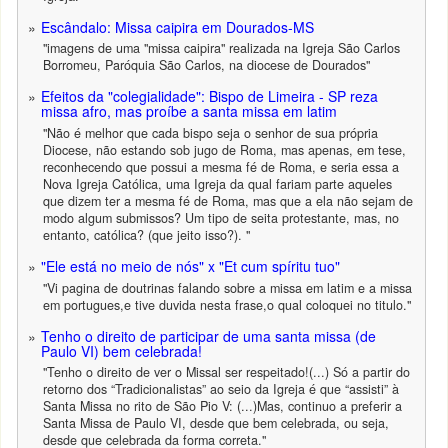
Escândalo: Missa caipira em Dourados-MS
"imagens de uma "missa caipira" realizada na Igreja São Carlos
Borromeu, Paróquia São Carlos, na diocese de Dourados"
Efeitos da "colegialidade": Bispo de Limeira - SP reza
missa afro, mas proíbe a santa missa em latim
"Não é melhor que cada bispo seja o senhor de sua própria
Diocese, não estando sob jugo de Roma, mas apenas, em tese,
reconhecendo que possui a mesma fé de Roma, e seria essa a
Nova Igreja Católica, uma Igreja da qual fariam parte aqueles
que dizem ter a mesma fé de Roma, mas que a ela não sejam de
modo algum submissos? Um tipo de seita protestante, mas, no
entanto, católica? (que jeito isso?). "
"Ele está no meio de nós" x "Et cum spíritu tuo"
"Vi pagina de doutrinas falando sobre a missa em latim e a missa
em portugues,e tive duvida nesta frase,o qual coloquei no titulo."
Tenho o direito de participar de uma santa missa (de
Paulo VI) bem celebrada!
"Tenho o direito de ver o Missal ser respeitado!(...) Só a partir do
retorno dos “Tradicionalistas” ao seio da Igreja é que “assisti” à
Santa Missa no rito de São Pio V: (...)Mas, continuo a preferir a
Santa Missa de Paulo VI, desde que bem celebrada, ou seja,
desde que celebrada da forma correta."