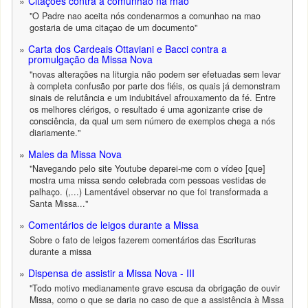
Citações contra a comunhão na mão
"O Padre nao aceita nós condenarmos a comunhao na mao
gostaria de uma citaçao de um documento"
Carta dos Cardeais Ottaviani e Bacci contra a
promulgação da Missa Nova
"novas alterações na liturgia não podem ser efetuadas sem levar
à completa confusão por parte dos fiéis, os quais já demonstram
sinais de relutância e um indubitável afrouxamento da fé. Entre
os melhores clérigos, o resultado é uma agonizante crise de
consciência, da qual um sem número de exemplos chega a nós
diariamente."
Males da Missa Nova
"Navegando pelo site Youtube deparei-me com o vídeo [que]
mostra uma missa sendo celebrada com pessoas vestidas de
palhaço. (,...) Lamentável observar no que foi transformada a
Santa Missa..."
Comentários de leigos durante a Missa
Sobre o fato de leigos fazerem comentários das Escrituras
durante a missa
Dispensa de assistir a Missa Nova - III
"Todo motivo medianamente grave escusa da obrigação de ouvir
Missa, como o que se daria no caso de que a assistência à Missa