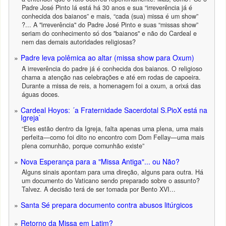
Padre José Pinto lá está há 30 anos e sua “irreverência já é
conhecida dos baianos” e mais, “cada (sua) missa é um show”
?... A "irreverência" do Padre José Pinto e suas “missas show”
seriam do conhecimento só dos "baianos" e não do Cardeal e
nem das demais autoridades religiosas?
Padre leva polêmica ao altar (missa show para Oxum)
A irreverência do padre já é conhecida dos baianos. O religioso
chama a atenção nas celebrações e até em rodas de capoeira.
Durante a missa de reis, a homenagem foi a oxum, a orixá das
águas doces.
Cardeal Hoyos: ´a Fraternidade Sacerdotal S.PioX está na
Igreja`
“Eles estão dentro da Igreja, falta apenas uma plena, uma mais
perfeita—como foi dito no encontro com Dom Fellay—uma mais
plena comunhão, porque comunhão existe”
Nova Esperança para a "Missa Antiga"... ou Não?
Alguns sinais apontam para uma direção, alguns para outra. Há
um documento do Vaticano sendo preparado sobre o assunto?
Talvez. A decisão terá de ser tomada por Bento XVI...
Santa Sé prepara documento contra abusos litúrgicos
Retorno da Missa em Latim?