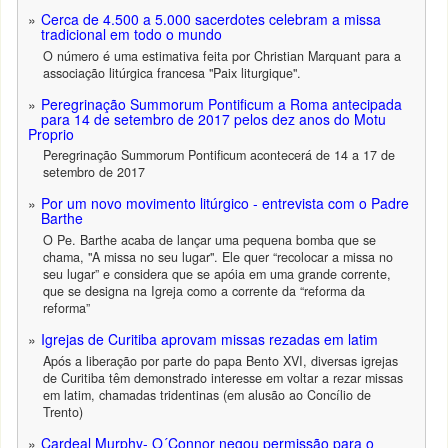
Cerca de 4.500 a 5.000 sacerdotes celebram a missa
tradicional em todo o mundo
O número é uma estimativa feita por Christian Marquant para a
associação litúrgica francesa "Paix liturgique".
Peregrinação Summorum Pontificum a Roma antecipada
para 14 de setembro de 2017 pelos dez anos do Motu
Proprio
Peregrinação Summorum Pontificum acontecerá de 14 a 17 de
setembro de 2017
Por um novo movimento litúrgico - entrevista com o Padre
Barthe
O Pe. Barthe acaba de lançar uma pequena bomba que se
chama, "A missa no seu lugar". Ele quer “recolocar a missa no
seu lugar” e considera que se apóia em uma grande corrente,
que se designa na Igreja como a corrente da “reforma da
reforma”
Igrejas de Curitiba aprovam missas rezadas em latim
Após a liberação por parte do papa Bento XVI, diversas igrejas
de Curitiba têm demonstrado interesse em voltar a rezar missas
em latim, chamadas tridentinas (em alusão ao Concílio de
Trento)
Cardeal Murphy- O´Connor negou permissão para o