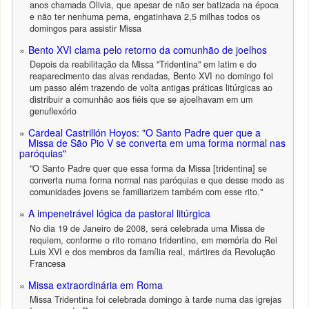
anos chamada Olivia, que apesar de não ser batizada na época
e não ter nenhuma perna, engatinhava 2,5 milhas todos os
domingos para assistir Missa
Bento XVI clama pelo retorno da comunhão de joelhos
Depois da reabilitação da Missa "Tridentina" em latim e do
reaparecimento das alvas rendadas, Bento XVI no domingo foi
um passo além trazendo de volta antigas práticas litúrgicas ao
distribuir a comunhão aos fiéis que se ajoelhavam em um
genuflexório
Cardeal Castrillón Hoyos: "O Santo Padre quer que a
Missa de São Pio V se converta em uma forma normal nas
paróquias"
"O Santo Padre quer que essa forma da Missa [tridentina] se
converta numa forma normal nas paróquias e que desse modo as
comunidades jovens se familiarizem também com esse rito."
A impenetrável lógica da pastoral litúrgica
No dia 19 de Janeiro de 2008, será celebrada uma Missa de
requiem, conforme o rito romano tridentino, em memória do Rei
Luis XVI e dos membros da família real, mártires da Revolução
Francesa
Missa extraordinária em Roma
Missa Tridentina foi celebrada domingo à tarde numa das igrejas