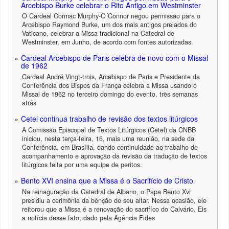
Arcebispo Burke celebrar o Rito Antigo em Westminster
O Cardeal Cormac Murphy-O´Connor negou permissão para o
Arcebispo Raymond Burke, um dos mais antigos prelados do
Vaticano, celebrar a Missa tradicional na Catedral de
Westminster, em Junho, de acordo com fontes autorizadas.
Cardeal Arcebispo de Paris celebra de novo com o Missal
de 1962
Cardeal André Vingt-trois, Arcebispo de Paris e Presidente da
Conferëncia dos Bispos da França celebra a Missa usando o
Missal de 1962 no terceiro domingo do evento, trës semanas
atrás
Cetel continua trabalho de revisão dos textos litúrgicos
A Comissão Episcopal de Textos Litúrgicos (Cetel) da CNBB
iniciou, nesta terça-feira, 16, mais uma reunião, na sede da
Conferência, em Brasília, dando continuidade ao trabalho de
acompanhamento e aprovação da revisão da tradução de textos
litúrgicos feita por uma equipe de peritos.
Bento XVI ensina que a Missa é o Sacrifício de Cristo
Na reinaguração da Catedral de Albano, o Papa Bento Xvi
presidiu a cerimônia da bênção de seu altar. Nessa ocasião, ele
reitorou que a Missa é a renovação do sacrifíco do Calvário. Eis
a notícia desse fato, dado pela Agência Fides