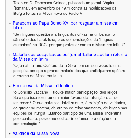
Texto de D. Domenico Celada, publicado no jornal "Vigilia
Romana", em novembro de 1971 contra as modificações da
liturgia feitas na Missa nova de Paulo VI
Parabéns ao Papa Bento XVI por resgatar a missa em
latim
"Se ninguém questiona a língua dos orixás na umbanda, o
sânscrito dos harekrisna, e as demonstrações de "línguas
estranhas" na RCC, por que protestar contra a Missa em latim?"
Maioria dos pesquisados por jornal italiano apóiam retorno
da Missa em latim
"O jornal italiano Corriere della Sera tem em seu website uma
pesquisa em que a grande maioria dos que participaram apóiam
o retorno da Missa em latim."
Em defesa da Missa Tridentina
"o Concílio Vaticano II trouxe maior ‘participação’ dos leigos.
Será que isso resultou em maior reverência, atenção e amor
recíproco? O que notamos, infelizmente, é exibição de vaidades,
de querer se mostrar, de atritos de relacionamento, de brigas nas
equipes de liturgia. Quando participo de uma Missa Tridentina,
pelo contrário, posso me dedicar inteiramente à oração e à
contemplação."
Validade da Missa Nova