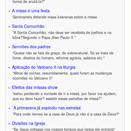
forma de anulá-la?"
A missa é uma festa
Seminarista defende teses luteranas sobre a missa
Santa Comunhão
"A Santa Comunhão, não deve ser recebida de joelhos e na
bôca?Segundo o Papa Jõao Paulo II."
Sermões dos padres
"Quase não se fala da graça, do sobrenatural. Só se trata de
fome, direitos do homem, reforma agrária, salários etc."
Aplicação do Vaticano II na liturgia
"Afinal de contas, resumidamente, quais foram as mudanças
ocorridas no Vaticano II"
Efeitos das missas-show
"estou perdendo a vontade de ir a missa, por favor me ajudem,
que eu devo fazer? assistir essas parodias de missa?"
`A primavera já explodiu nas estrelas`
"Para onde iremos se a casa de Deus já não é a casa de Deus?"
Divisões na Igreja
"Se Jesus voltasse nos nossos tempos que Igreja ele entraria"