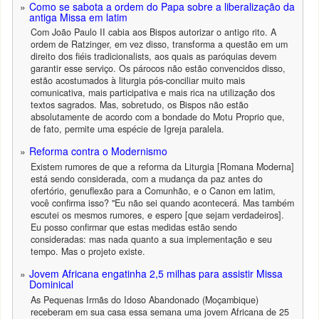
Como se sabota a ordem do Papa sobre a liberalização da
antiga Missa em latim
Com João Paulo II cabia aos Bispos autorizar o antigo rito. A
ordem de Ratzinger, em vez disso, transforma a questão em um
direito dos fiéis tradicionalists, aos quais as paróquias devem
garantir esse serviço. Os párocos não estão convencidos disso,
estão acostumados à liturgia pós-conciliar muito mais
comunicativa, mais participativa e mais rica na utilização dos
textos sagrados. Mas, sobretudo, os Bispos não estão
absolutamente de acordo com a bondade do Motu Proprio que,
de fato, permite uma espécie de Igreja paralela.
Reforma contra o Modernismo
Existem rumores de que a reforma da Liturgia [Romana Moderna]
está sendo considerada, com a mudança da paz antes do
ofertório, genuflexão para a Comunhão, e o Canon em latim,
você confirma isso? "Eu não sei quando acontecerá. Mas também
escutei os mesmos rumores, e espero [que sejam verdadeiros].
Eu posso confirmar que estas medidas estão sendo
consideradas: mas nada quanto a sua implementação e seu
tempo. Mas o projeto existe.
Jovem Africana engatinha 2,5 milhas para assistir Missa
Dominical
As Pequenas Irmãs do Idoso Abandonado (Moçambique)
receberam em sua casa essa semana uma jovem Africana de 25