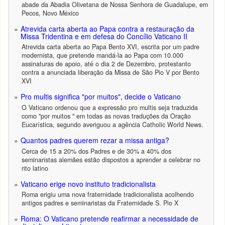
abade da Abadia Olivetana de Nossa Senhora de Guadalupe, em
Pecos, Novo México
Atrevida carta aberta ao Papa contra a restauração da
Missa Tridentina e em defesa do Concílio Vaticano II
Atrevida carta aberta ao Papa Bento XVI, escrita por um padre
modernista, que pretende mandá-la ao Papa com 10.000
assinaturas de apoio, até o dia 2 de Dezembro, protestanto
contra a anunciada liberação da Missa de São Pio V por Bento
XVI
Pro multis significa "por muitos", decide o Vaticano
O Vaticano ordenou que a expressão pro multis seja traduzida
como "por muitos " em todas as novas traduções da Oração
Eucarística, segundo averiguou a agência Catholic World News.
Quantos padres querem rezar a missa antiga?
Cerca de 15 a 20% dos Padres e de 30% a 40% dos
seminaristas alemães estão dispostos a aprender a celebrar no
rito latino
Vaticano erige novo instituto tradicionalista
Roma erigiu uma nova fraternidade tradicionalista acolhendo
antigos padres e seminaristas da Fraternidade S. Pio X
Roma: O Vaticano pretende reafirmar a necessidade de