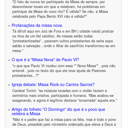
"O fato de nunca ter participado da Missa de sempre, por
desconhecer locais em que a celebram, há problemas em
participar da Missa do novo rito? É válida? Se não, a Missa
celebrada pelo Papa Bento XVI não é válida?"
Profanações da missa nova
Tá difícil aqui em Juiz de Fora e em BH ( cidade natal) praticar
os ritos de um fiel católico. As missas estão todas
"protestantizadas" , parecem cultos protestantes da seita sopa
sabão e salvação , onde o Altar do sacrifício transformou-se em
mesa."
O que é a "Missa Nova" de Paulo VI?
"o que que Paulo VI mudou com essa "" Nova Missa"" , pois não
entendi , pois no texto diz que ele teve ajuda de Pastores
protestantes...?"
Igreja debate: Missa Rock ou Cantos Sacros?
Cardeal Tonini: "as músicas tocadas com o violão faziam a
cerimônia mais criativa, participada e humana. "Mas acabou-se
exagerando, e agora é legítimo declarar "encerrada" aquela era."
Artigo do folheto "O Domingo" diz que é o povo que
celebra a Missa
"Não é o padre que faz a missa para os fiéis, mas é todo o povo
de Deus, presidido pelo ministério ordenado,que eleva a Deus a