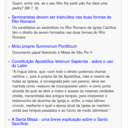
Quem, entre vós, se o seu filho lhe pedir pão lhe dará uma
pedra? (Mt 7, 9)
Seminaristas devem ser instruídos nas duas formas do
Rito Romano
Os candidatos ao sacerdócio no Rito Romano da Igreja Católica
têm o direito de serem formados nas duas formas do Rito
Romano
Motu proprio Summorum Pontificum
Documento papal liberando a Missa de São Pio V
Constituição Apostólica Veterum Sapientia - sobre o uso
do Latim
"A língua latina, que «com todo o direito podemos chamar
católica », pois é própria da Sé Apostólica, mãe e mestra de
todas as Igrejas, e consagrada pelo uso perene, deve ser
mantida como «tesouro de incomparável valor» e como porta
através da qual se abre a todos o acesso às mesmas verdades
cristãs, transmitidas dos antigos tempos, para interpretar o
testemunho da doutrina da Igreja e, enfim, o mais idôneo
vínculo, mediante o qual a época atual da Igreja se mantém
unida aos tempos passados e ao futuro de modo admirável."
A Santa Missa - uma breve explicação sobre o Santo
Sacríficio