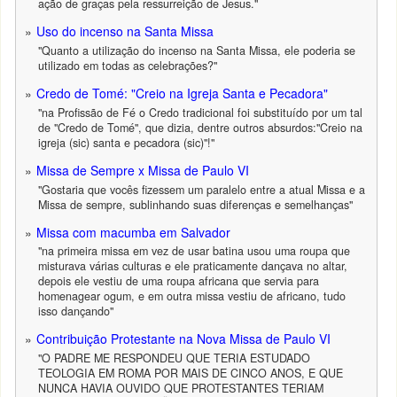
ação de graças pela ressurreição de Jesus."
Uso do incenso na Santa Missa
"Quanto a utilização do incenso na Santa Missa, ele poderia se
utilizado em todas as celebrações?"
Credo de Tomé: "Creio na Igreja Santa e Pecadora"
"na Profissão de Fé o Credo tradicional foi substituído por um tal
de "Credo de Tomé", que dizia, dentre outros absurdos:"Creio na
igreja (sic) santa e pecadora (sic)"!"
Missa de Sempre x Missa de Paulo VI
"Gostaria que vocês fizessem um paralelo entre a atual Missa e a
Missa de sempre, sublinhando suas diferenças e semelhanças"
Missa com macumba em Salvador
"na primeira missa em vez de usar batina usou uma roupa que
misturava várias culturas e ele praticamente dançava no altar,
depois ele vestiu de uma roupa africana que servia para
homenagear ogum, e em outra missa vestiu de africano, tudo
isso dançando"
Contribuição Protestante na Nova Missa de Paulo VI
"O PADRE ME RESPONDEU QUE TERIA ESTUDADO
TEOLOGIA EM ROMA POR MAIS DE CINCO ANOS, E QUE
NUNCA HAVIA OUVIDO QUE PROTESTANTES TERIAM