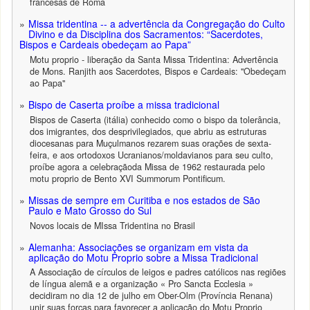
francesas de Roma
Missa tridentina -- a advertência da Congregação do Culto
Divino e da Disciplina dos Sacramentos: “Sacerdotes,
Bispos e Cardeais obedeçam ao Papa”
Motu proprio - liberação da Santa Missa Tridentina: Advertência
de Mons. Ranjith aos Sacerdotes, Bispos e Cardeais: "Obedeçam
ao Papa"
Bispo de Caserta proíbe a missa tradicional
Bispos de Caserta (itália) conhecido como o bispo da tolerância,
dos imigrantes, dos desprivilegiados, que abriu as estruturas
diocesanas para Muçulmanos rezarem suas orações de sexta-
feira, e aos ortodoxos Ucranianos/moldavianos para seu culto,
proíbe agora a celebraçãoda Missa de 1962 restaurada pelo
motu proprio de Bento XVI Summorum Pontificum.
Missas de sempre em Curitiba e nos estados de São
Paulo e Mato Grosso do Sul
Novos locais de MIssa Tridentina no Brasil
Alemanha: Associações se organizam em vista da
aplicação do Motu Proprio sobre a Missa Tradicional
A Associação de círculos de leigos e padres católicos nas regiões
de língua alemã e a organização « Pro Sancta Ecclesia »
decidiram no dia 12 de julho em Ober-Olm (Província Renana)
unir suas forças para favorecer a aplicação do Motu Proprio