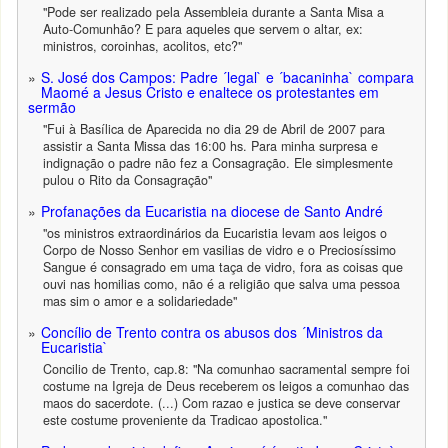
"Pode ser realizado pela Assembleia durante a Santa Misa a
Auto-Comunhão? E para aqueles que servem o altar, ex:
ministros, coroinhas, acolitos, etc?"
S. José dos Campos: Padre ´legal` e ´bacaninha` compara
Maomé a Jesus Cristo e enaltece os protestantes em
sermão
"Fui à Basílica de Aparecida no dia 29 de Abril de 2007 para
assistir a Santa Missa das 16:00 hs. Para minha surpresa e
indignação o padre não fez a Consagração. Ele simplesmente
pulou o Rito da Consagração"
Profanações da Eucaristia na diocese de Santo André
"os ministros extraordinários da Eucaristia levam aos leigos o
Corpo de Nosso Senhor em vasilias de vidro e o Preciosíssimo
Sangue é consagrado em uma taça de vidro, fora as coisas que
ouvi nas homilias como, não é a religião que salva uma pessoa
mas sim o amor e a solidariedade"
Concílio de Trento contra os abusos dos ´Ministros da
Eucaristia`
Concilio de Trento, cap.8: "Na comunhao sacramental sempre foi
costume na Igreja de Deus receberem os leigos a comunhao das
maos do sacerdote. (...) Com razao e justica se deve conservar
este costume proveniente da Tradicao apostolica."