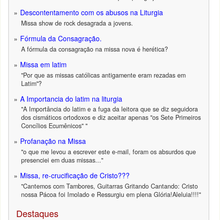
Descontentamento com os abusos na Liturgia
Missa show de rock desagrada a jovens.
Fórmula da Consagração.
A fórmula da consagração na missa nova é herética?
Missa em latim
"Por que as missas católicas antigamente eram rezadas em
Latim"?
A Importancia do latim na liturgia
"A Importância do latim e a fuga da leitora que se diz seguidora
dos cismáticos ortodoxos e diz aceitar apenas "os Sete Primeiros
Concílios Ecumênicos" "
Profanação na Missa
"o que me levou a escrever este e-mail, foram os absurdos que
presenciei em duas missas..."
Missa, re-crucificação de Cristo???
"Cantemos com Tambores, Guitarras Gritando Cantando: Cristo
nossa Pácoa foi Imolado e Ressurgiu em plena Glória!Aleluia!!!!"
Destaques