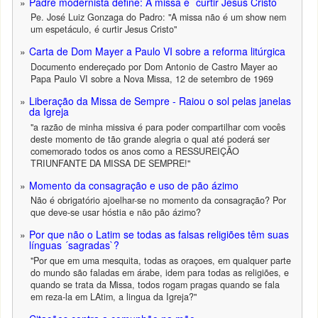
Padre modernista define: A missa é ´curtir Jesus Cristo`
Pe. José Luiz Gonzaga do Padro: "A missa não é um show nem
um espetáculo, é curtir Jesus Cristo"
Carta de Dom Mayer a Paulo VI sobre a reforma litúrgica
Documento endereçado por Dom Antonio de Castro Mayer ao
Papa Paulo VI sobre a Nova Missa, 12 de setembro de 1969
Liberação da Missa de Sempre - Raiou o sol pelas janelas
da Igreja
"a razão de minha missiva é para poder compartilhar com vocês
deste momento de tão grande alegria o qual até poderá ser
comemorado todos os anos como a RESSUREIÇÃO
TRIUNFANTE DA MISSA DE SEMPRE!"
Momento da consagração e uso de pão ázimo
Não é obrigatório ajoelhar-se no momento da consagração? Por
que deve-se usar hóstia e não pão ázimo?
Por que não o Latim se todas as falsas religiões têm suas
línguas ´sagradas`?
"Por que em uma mesquita, todas as oraçoes, em qualquer parte
do mundo são faladas em árabe, idem para todas as religiões, e
quando se trata da Missa, todos rogam pragas quando se fala
em reza-la em LAtim, a lingua da Igreja?"