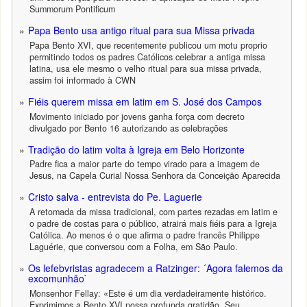
Summorum Pontificum
Papa Bento usa antigo ritual para sua Missa privada
Papa Bento XVI, que recentemente publicou um motu proprio
permitindo todos os padres Católicos celebrar a antiga missa
latina, usa ele mesmo o velho ritual para sua missa privada,
assim foi informado à CWN
Fiéis querem missa em latim em S. José dos Campos
Movimento iniciado por jovens ganha força com decreto
divulgado por Bento 16 autorizando as celebrações
Tradição do latim volta à Igreja em Belo Horizonte
Padre fica a maior parte do tempo virado para a imagem de
Jesus, na Capela Curial Nossa Senhora da Conceição Aparecida
Cristo salva - entrevista do Pe. Laguerie
A retomada da missa tradicional, com partes rezadas em latim e
o padre de costas para o público, atrairá mais fiéis para a Igreja
Católica. Ao menos é o que afirma o padre francês Philippe
Laguérie, que conversou com a Folha, em São Paulo.
Os lefebvristas agradecem a Ratzinger: ´Agora falemos da
excomunhão`
Monsenhor Fellay: «Este é um dia verdadeiramente histórico.
Exprimimos a Bento XVI nossa profunda gratidão. Seu