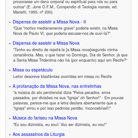
provocasse um dano corporal ou espiritual para nós ou para
outros" (E. Jone O.F.M., Compendio di Teologia morale, ed.
Marietti, 1955, nº 200).
Dispensa de assistir a Missa Nova - II
"Que "motivo medianamente grave" poderia existir, na Missa
Nova de Paulo VI, que poderia escusar-nos de ouví-la?"
Dispensa de assistir a Missa Nova
"Tenho eu direito de rejeitá-la [a Missa nova]segundo minha
consciência. Mas, o que fazer no Domingo, Dia do Senhor, já que
a Santa Missa Tridentina não há (por enquanto) aqui em Recife?"
Missa ou espetáculo
Leitor descreve blasfêmias ocorridas em missa no Recife
A profanação da Missa Nova, nas entrelinhas
"a música do ato penitencial dizia "Pelos pecados, erros
passados, por divisões na sua "Igreja" oh Senhor!" - Em poucas
palavras, parece-me que a letra declara abertamente que a
"Igreja" errou e por isso pedimos perdão. Inconcebível!!"
Música do fariseu na Missa Nova
"Eu sou dizimista, eu sou!/ Vou ser dizimista, eu vou!"
Aos assassinos da Liturgia