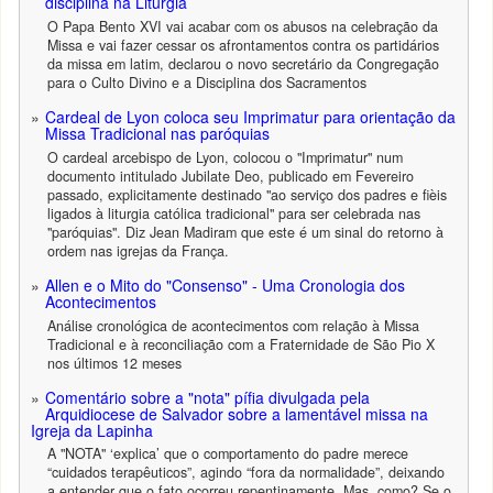
disciplina na Liturgia
O Papa Bento XVI vai acabar com os abusos na celebração da
Missa e vai fazer cessar os afrontamentos contra os partidários
da missa em latim, declarou o novo secretário da Congregação
para o Culto Divino e a Disciplina dos Sacramentos
Cardeal de Lyon coloca seu Imprimatur para orientação da
Missa Tradicional nas paróquias
O cardeal arcebispo de Lyon, colocou o "Imprimatur" num
documento intitulado Jubilate Deo, publicado em Fevereiro
passado, explicitamente destinado "ao serviço dos padres e fièis
ligados à liturgia católica tradicional" para ser celebrada nas
"paróquias". Diz Jean Madiram que este é um sinal do retorno à
ordem nas igrejas da França.
Allen e o Mito do "Consenso" - Uma Cronologia dos
Acontecimentos
Análise cronológica de acontecimentos com relação à Missa
Tradicional e à reconciliação com a Fraternidade de São Pio X
nos últimos 12 meses
Comentário sobre a "nota" pífia divulgada pela
Arquidiocese de Salvador sobre a lamentável missa na
Igreja da Lapinha
A "NOTA" ‘explica’ que o comportamento do padre merece
“cuidados terapêuticos”, agindo “fora da normalidade”, deixando
a entender que o fato ocorreu repentinamente. Mas, como? Se o