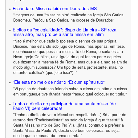
Escândalo: Missa caipira em Dourados-MS
"imagens de uma "missa caipira" realizada na Igreja São Carlos
Borromeu, Paróquia São Carlos, na diocese de Dourados"
Efeitos da "colegialidade": Bispo de Limeira - SP reza
missa afro, mas proíbe a santa missa em latim
"Não é melhor que cada bispo seja o senhor de sua própria
Diocese, não estando sob jugo de Roma, mas apenas, em tese,
reconhecendo que possui a mesma fé de Roma, e seria essa a
Nova Igreja Católica, uma Igreja da qual fariam parte aqueles
que dizem ter a mesma fé de Roma, mas que a ela não sejam de
modo algum submissos? Um tipo de seita protestante, mas, no
entanto, católica? (que jeito isso?). "
"Ele está no meio de nós" x "Et cum spíritu tuo"
"Vi pagina de doutrinas falando sobre a missa em latim e a missa
em portugues,e tive duvida nesta frase,o qual coloquei no titulo."
Tenho o direito de participar de uma santa missa (de
Paulo VI) bem celebrada!
"Tenho o direito de ver o Missal ser respeitado!(...) Só a partir do
retorno dos “Tradicionalistas” ao seio da Igreja é que “assisti” à
Santa Missa no rito de São Pio V: (...)Mas, continuo a preferir a
Santa Missa de Paulo VI, desde que bem celebrada, ou seja,
desde que celebrada da forma correta."