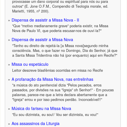
provocasse um dano corporal ou espiritual para nós ou para
outros" (E. Jone O.F.M., Compendio di Teologia morale, ed.
Marietti, 1955, nº 200).
Dispensa de assistir a Missa Nova - II
"Que "motivo medianamente grave" poderia existir, na Missa
Nova de Paulo VI, que poderia escusar-nos de ouví-la?"
Dispensa de assistir a Missa Nova
"Tenho eu direito de rejeitá-la [a Missa nova]segundo minha
consciência. Mas, o que fazer no Domingo, Dia do Senhor, já que
a Santa Missa Tridentina não há (por enquanto) aqui em Recife?"
Missa ou espetáculo
Leitor descreve blasfêmias ocorridas em missa no Recife
A profanação da Missa Nova, nas entrelinhas
"a música do ato penitencial dizia "Pelos pecados, erros
passados, por divisões na sua "Igreja" oh Senhor!" - Em poucas
palavras, parece-me que a letra declara abertamente que a
"Igreja" errou e por isso pedimos perdão. Inconcebível!!"
Música do fariseu na Missa Nova
"Eu sou dizimista, eu sou!/ Vou ser dizimista, eu vou!"
Aos assassinos da Liturgia