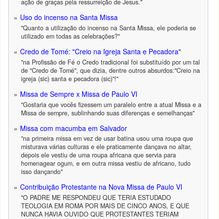
ação de graças pela ressurreição de Jesus."
Uso do incenso na Santa Missa
"Quanto a utilização do incenso na Santa Missa, ele poderia se
utilizado em todas as celebrações?"
Credo de Tomé: "Creio na Igreja Santa e Pecadora"
"na Profissão de Fé o Credo tradicional foi substituído por um tal
de "Credo de Tomé", que dizia, dentre outros absurdos:"Creio na
igreja (sic) santa e pecadora (sic)"!"
Missa de Sempre x Missa de Paulo VI
"Gostaria que vocês fizessem um paralelo entre a atual Missa e a
Missa de sempre, sublinhando suas diferenças e semelhanças"
Missa com macumba em Salvador
"na primeira missa em vez de usar batina usou uma roupa que
misturava várias culturas e ele praticamente dançava no altar,
depois ele vestiu de uma roupa africana que servia para
homenagear ogum, e em outra missa vestiu de africano, tudo
isso dançando"
Contribuição Protestante na Nova Missa de Paulo VI
"O PADRE ME RESPONDEU QUE TERIA ESTUDADO
TEOLOGIA EM ROMA POR MAIS DE CINCO ANOS, E QUE
NUNCA HAVIA OUVIDO QUE PROTESTANTES TERIAM