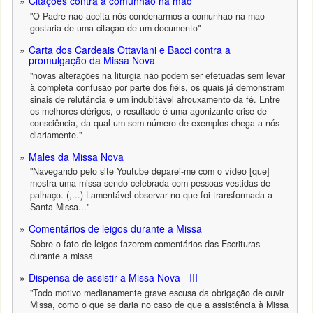
Citações contra a comunhão na mão
"O Padre nao aceita nós condenarmos a comunhao na mao
gostaria de uma citaçao de um documento"
Carta dos Cardeais Ottaviani e Bacci contra a
promulgação da Missa Nova
"novas alterações na liturgia não podem ser efetuadas sem levar
à completa confusão por parte dos fiéis, os quais já demonstram
sinais de relutância e um indubitável afrouxamento da fé. Entre
os melhores clérigos, o resultado é uma agonizante crise de
consciência, da qual um sem número de exemplos chega a nós
diariamente."
Males da Missa Nova
"Navegando pelo site Youtube deparei-me com o vídeo [que]
mostra uma missa sendo celebrada com pessoas vestidas de
palhaço. (,...) Lamentável observar no que foi transformada a
Santa Missa..."
Comentários de leigos durante a Missa
Sobre o fato de leigos fazerem comentários das Escrituras
durante a missa
Dispensa de assistir a Missa Nova - III
"Todo motivo medianamente grave escusa da obrigação de ouvir
Missa, como o que se daria no caso de que a assistência à Missa