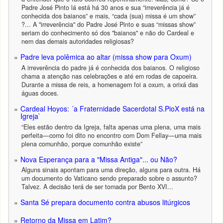
Padre José Pinto lá está há 30 anos e sua “irreverência já é
conhecida dos baianos” e mais, “cada (sua) missa é um show”
?... A "irreverência" do Padre José Pinto e suas “missas show”
seriam do conhecimento só dos "baianos" e não do Cardeal e
nem das demais autoridades religiosas?
Padre leva polêmica ao altar (missa show para Oxum)
A irreverência do padre já é conhecida dos baianos. O religioso
chama a atenção nas celebrações e até em rodas de capoeira.
Durante a missa de reis, a homenagem foi a oxum, a orixá das
águas doces.
Cardeal Hoyos: ´a Fraternidade Sacerdotal S.PioX está na
Igreja`
“Eles estão dentro da Igreja, falta apenas uma plena, uma mais
perfeita—como foi dito no encontro com Dom Fellay—uma mais
plena comunhão, porque comunhão existe”
Nova Esperança para a "Missa Antiga"... ou Não?
Alguns sinais apontam para uma direção, alguns para outra. Há
um documento do Vaticano sendo preparado sobre o assunto?
Talvez. A decisão terá de ser tomada por Bento XVI...
Santa Sé prepara documento contra abusos litúrgicos
Retorno da Missa em Latim?