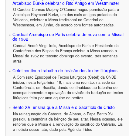
Arcebispo Burke celebrar o Rito Antigo em Westminster
O Cardeal Cormac Murphy-O´Connor negou permissão para o
Arcebispo Raymond Burke, um dos mais antigos prelados do
Vaticano, celebrar a Missa tradicional na Catedral de
Westminster, em Junho, de acordo com fontes autorizadas.
Cardeal Arcebispo de Paris celebra de novo com o Missal
de 1962
Cardeal André Vingt-trois, Arcebispo de Paris e Presidente da
Conferëncia dos Bispos da França celebra a Missa usando o
Missal de 1962 no terceiro domingo do evento, trës semanas
atrás
Cetel continua trabalho de revisão dos textos litúrgicos
A Comissão Episcopal de Textos Litúrgicos (Cetel) da CNBB
iniciou, nesta terça-feira, 16, mais uma reunião, na sede da
Conferência, em Brasília, dando continuidade ao trabalho de
acompanhamento e aprovação da revisão da tradução de textos
litúrgicos feita por uma equipe de peritos.
Bento XVI ensina que a Missa é o Sacrifício de Cristo
Na reinaguração da Catedral de Albano, o Papa Bento Xvi
presidiu a cerimônia da bênção de seu altar. Nessa ocasião, ele
reitorou que a Missa é a renovação do sacrifíco do Calvário. Eis
a notícia desse fato, dado pela Agência Fides