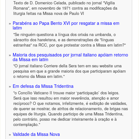
Texto de D. Domenico Celada, publicado no jornal "Vigilia
Romana", em novembro de 1971 contra as modificações da
liturgia feitas na Missa nova de Paulo VI
Parabéns ao Papa Bento XVI por resgatar a missa em
latim
"Se ninguém questiona a língua dos orixás na umbanda, o
sânscrito dos harekrisna, e as demonstrações de "línguas
estranhas" na RCC, por que protestar contra a Missa em latim?"
Maioria dos pesquisados por jornal italiano apóiam retorno
da Missa em latim
"O jornal italiano Corriere della Sera tem em seu website uma
pesquisa em que a grande maioria dos que participaram apóiam
o retorno da Missa em latim."
Em defesa da Missa Tridentina
"o Concílio Vaticano II trouxe maior ‘participação’ dos leigos.
Será que isso resultou em maior reverência, atenção e amor
recíproco? O que notamos, infelizmente, é exibição de vaidades,
de querer se mostrar, de atritos de relacionamento, de brigas nas
equipes de liturgia. Quando participo de uma Missa Tridentina,
pelo contrário, posso me dedicar inteiramente à oração e à
contemplação."
Validade da Missa Nova