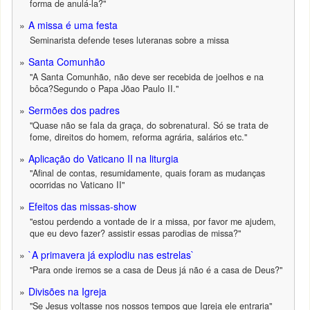
forma de anulá-la?"
A missa é uma festa
Seminarista defende teses luteranas sobre a missa
Santa Comunhão
"A Santa Comunhão, não deve ser recebida de joelhos e na
bôca?Segundo o Papa Jõao Paulo II."
Sermões dos padres
"Quase não se fala da graça, do sobrenatural. Só se trata de
fome, direitos do homem, reforma agrária, salários etc."
Aplicação do Vaticano II na liturgia
"Afinal de contas, resumidamente, quais foram as mudanças
ocorridas no Vaticano II"
Efeitos das missas-show
"estou perdendo a vontade de ir a missa, por favor me ajudem,
que eu devo fazer? assistir essas parodias de missa?"
`A primavera já explodiu nas estrelas`
"Para onde iremos se a casa de Deus já não é a casa de Deus?"
Divisões na Igreja
"Se Jesus voltasse nos nossos tempos que Igreja ele entraria"