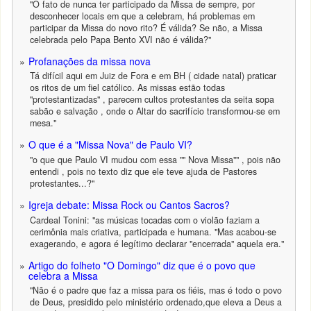
"O fato de nunca ter participado da Missa de sempre, por
desconhecer locais em que a celebram, há problemas em
participar da Missa do novo rito? É válida? Se não, a Missa
celebrada pelo Papa Bento XVI não é válida?"
Profanações da missa nova
Tá difícil aqui em Juiz de Fora e em BH ( cidade natal) praticar
os ritos de um fiel católico. As missas estão todas
"protestantizadas" , parecem cultos protestantes da seita sopa
sabão e salvação , onde o Altar do sacrifício transformou-se em
mesa."
O que é a "Missa Nova" de Paulo VI?
"o que que Paulo VI mudou com essa "" Nova Missa"" , pois não
entendi , pois no texto diz que ele teve ajuda de Pastores
protestantes...?"
Igreja debate: Missa Rock ou Cantos Sacros?
Cardeal Tonini: "as músicas tocadas com o violão faziam a
cerimônia mais criativa, participada e humana. "Mas acabou-se
exagerando, e agora é legítimo declarar "encerrada" aquela era."
Artigo do folheto "O Domingo" diz que é o povo que
celebra a Missa
"Não é o padre que faz a missa para os fiéis, mas é todo o povo
de Deus, presidido pelo ministério ordenado,que eleva a Deus a