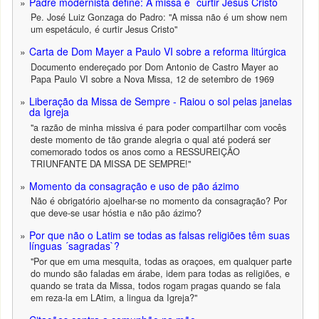
Padre modernista define: A missa é ´curtir Jesus Cristo`
Pe. José Luiz Gonzaga do Padro: "A missa não é um show nem
um espetáculo, é curtir Jesus Cristo"
Carta de Dom Mayer a Paulo VI sobre a reforma litúrgica
Documento endereçado por Dom Antonio de Castro Mayer ao
Papa Paulo VI sobre a Nova Missa, 12 de setembro de 1969
Liberação da Missa de Sempre - Raiou o sol pelas janelas
da Igreja
"a razão de minha missiva é para poder compartilhar com vocês
deste momento de tão grande alegria o qual até poderá ser
comemorado todos os anos como a RESSUREIÇÃO
TRIUNFANTE DA MISSA DE SEMPRE!"
Momento da consagração e uso de pão ázimo
Não é obrigatório ajoelhar-se no momento da consagração? Por
que deve-se usar hóstia e não pão ázimo?
Por que não o Latim se todas as falsas religiões têm suas
línguas ´sagradas`?
"Por que em uma mesquita, todas as oraçoes, em qualquer parte
do mundo são faladas em árabe, idem para todas as religiões, e
quando se trata da Missa, todos rogam pragas quando se fala
em reza-la em LAtim, a lingua da Igreja?"