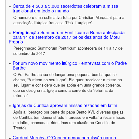
Cerca de 4.500 a 5.000 sacerdotes celebram a missa
tradicional em todo o mundo
O número é uma estimativa feita por Christian Marquant para a
associação litúrgica francesa "Paix liturgique".
Peregrinação Summorum Pontificum a Roma antecipada
para 14 de setembro de 2017 pelos dez anos do Motu
Proprio
Peregrinação Summorum Pontificum acontecerá de 14 a 17 de
setembro de 2017
Por um novo movimento litúrgico - entrevista com o Padre
Barthe
O Pe. Barthe acaba de lançar uma pequena bomba que se
chama, "A missa no seu lugar". Ele quer “recolocar a missa no
seu lugar” e considera que se apóia em uma grande corrente,
que se designa na Igreja como a corrente da “reforma da
reforma”
Igrejas de Curitiba aprovam missas rezadas em latim
Após a liberação por parte do papa Bento XVI, diversas igrejas
de Curitiba têm demonstrado interesse em voltar a rezar missas
em latim, chamadas tridentinas (em alusão ao Concílio de
Trento)
Cardeal Murphy- O´Connor negou permissão para o