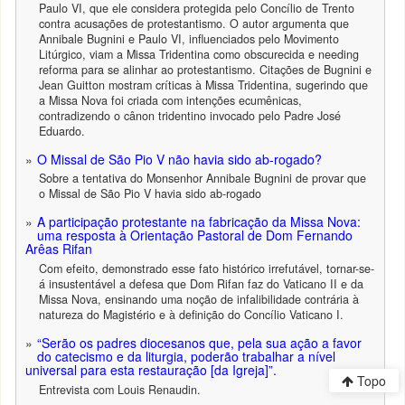
Paulo VI, que ele considera protegida pelo Concílio de Trento
contra acusações de protestantismo. O autor argumenta que
Annibale Bugnini e Paulo VI, influenciados pelo Movimento
Litúrgico, viam a Missa Tridentina como obscurecida e needing
reforma para se alinhar ao protestantismo. Citações de Bugnini e
Jean Guitton mostram críticas à Missa Tridentina, sugerindo que
a Missa Nova foi criada com intenções ecumênicas,
contradizendo o cânon tridentino invocado pelo Padre José
Eduardo.
O Missal de São Pio V não havia sido ab-rogado?
Sobre a tentativa do Monsenhor Annibale Bugnini de provar que
o Missal de São Pio V havia sido ab-rogado
A participação protestante na fabricação da Missa Nova:
uma resposta à Orientação Pastoral de Dom Fernando
Arêas Rifan
Com efeito, demonstrado esse fato histórico irrefutável, tornar-se-
á insustentável a defesa que Dom Rifan faz do Vaticano II e da
Missa Nova, ensinando uma noção de infalibilidade contrária à
natureza do Magistério e à definição do Concílio Vaticano I.
“Serão os padres diocesanos que, pela sua ação a favor
do catecismo e da liturgia, poderão trabalhar a nível
universal para esta restauração [da Igreja]”.
Topo
Entrevista com Louis Renaudin.