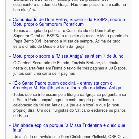
documento é um dom da Graça. Não é um passo, é um salto na
boa direção»
Comunicado de Dom Fellay, Superior da FSSPX, sobre o
Motu proprio Summorum Pontificum
Temos a alegria de publicar o Comunicado de Dom Fellay,
Superiror Geral da FSSPX, a respeito do recente Motu proprio do
Papa Bento XVI liberando a Missa de sempre. Acima de tudo
está o direito de Deus e o bem da Igreja.
Motu proprio sobre a ´Missa Antiga` sairá em 7 de Julho
O Cardeal Secretário de Estado, Tarcisio Bertone, distribuiu
nesta quarta-feira em Roma o texto de três páginas a 30 Bispos,
juntos com uma carta de 4 páginas
´É o Santo Padre quem decidirá`- entrevista com o
Arcebispo M. Ranjith sobre a liberação da Missa Antiga
Todos que se interessam pela liturgia da Igreja se perguntam se
o Santo Padre lançará logo um motu proprio permitindo a
celebração da "Missa Antiga", e (se ele o fizer) o que [o motu
proprio] dirá. Um dos liturgistas do Vaticano esclarece os planos
do Papa
Um abade explica porquê ´a Missa Tridentina é o elo que
falta`
Uma sólida entrevista com Dom Christopher Zielinski, OSB Oliv.,