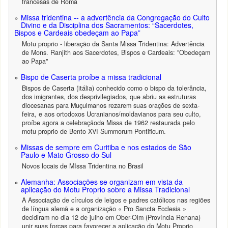
francesas de Roma
Missa tridentina -- a advertência da Congregação do Culto
Divino e da Disciplina dos Sacramentos: “Sacerdotes,
Bispos e Cardeais obedeçam ao Papa”
Motu proprio - liberação da Santa Missa Tridentina: Advertência
de Mons. Ranjith aos Sacerdotes, Bispos e Cardeais: "Obedeçam
ao Papa"
Bispo de Caserta proíbe a missa tradicional
Bispos de Caserta (itália) conhecido como o bispo da tolerância,
dos imigrantes, dos desprivilegiados, que abriu as estruturas
diocesanas para Muçulmanos rezarem suas orações de sexta-
feira, e aos ortodoxos Ucranianos/moldavianos para seu culto,
proíbe agora a celebraçãoda Missa de 1962 restaurada pelo
motu proprio de Bento XVI Summorum Pontificum.
Missas de sempre em Curitiba e nos estados de São
Paulo e Mato Grosso do Sul
Novos locais de MIssa Tridentina no Brasil
Alemanha: Associações se organizam em vista da
aplicação do Motu Proprio sobre a Missa Tradicional
A Associação de círculos de leigos e padres católicos nas regiões
de língua alemã e a organização « Pro Sancta Ecclesia »
decidiram no dia 12 de julho em Ober-Olm (Província Renana)
unir suas forças para favorecer a aplicação do Motu Proprio