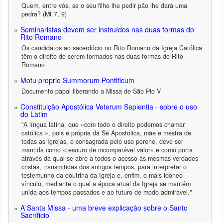
Quem, entre vós, se o seu filho lhe pedir pão lhe dará uma
pedra? (Mt 7, 9)
Seminaristas devem ser instruídos nas duas formas do
Rito Romano
Os candidatos ao sacerdócio no Rito Romano da Igreja Católica
têm o direito de serem formados nas duas formas do Rito
Romano
Motu proprio Summorum Pontificum
Documento papal liberando a Missa de São Pio V
Constituição Apostólica Veterum Sapientia - sobre o uso
do Latim
"A língua latina, que «com todo o direito podemos chamar
católica », pois é própria da Sé Apostólica, mãe e mestra de
todas as Igrejas, e consagrada pelo uso perene, deve ser
mantida como «tesouro de incomparável valor» e como porta
através da qual se abre a todos o acesso às mesmas verdades
cristãs, transmitidas dos antigos tempos, para interpretar o
testemunho da doutrina da Igreja e, enfim, o mais idôneo
vínculo, mediante o qual a época atual da Igreja se mantém
unida aos tempos passados e ao futuro de modo admirável."
A Santa Missa - uma breve explicação sobre o Santo
Sacríficio