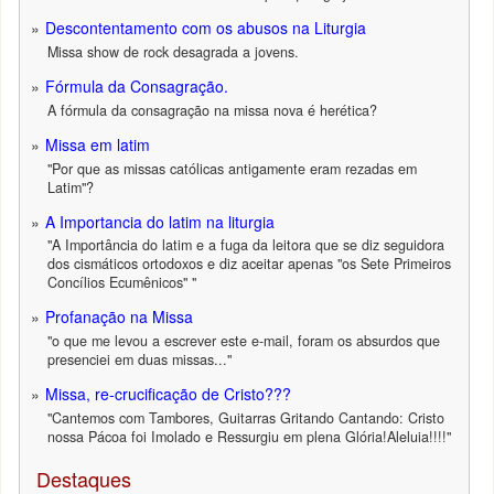
Descontentamento com os abusos na Liturgia
Missa show de rock desagrada a jovens.
Fórmula da Consagração.
A fórmula da consagração na missa nova é herética?
Missa em latim
"Por que as missas católicas antigamente eram rezadas em
Latim"?
A Importancia do latim na liturgia
"A Importância do latim e a fuga da leitora que se diz seguidora
dos cismáticos ortodoxos e diz aceitar apenas "os Sete Primeiros
Concílios Ecumênicos" "
Profanação na Missa
"o que me levou a escrever este e-mail, foram os absurdos que
presenciei em duas missas..."
Missa, re-crucificação de Cristo???
"Cantemos com Tambores, Guitarras Gritando Cantando: Cristo
nossa Pácoa foi Imolado e Ressurgiu em plena Glória!Aleluia!!!!"
Destaques