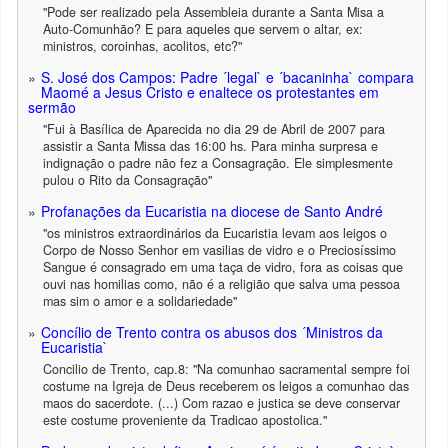
"Pode ser realizado pela Assembleia durante a Santa Misa a
Auto-Comunhão? E para aqueles que servem o altar, ex:
ministros, coroinhas, acolitos, etc?"
S. José dos Campos: Padre ´legal` e ´bacaninha` compara
Maomé a Jesus Cristo e enaltece os protestantes em
sermão
"Fui à Basílica de Aparecida no dia 29 de Abril de 2007 para
assistir a Santa Missa das 16:00 hs. Para minha surpresa e
indignação o padre não fez a Consagração. Ele simplesmente
pulou o Rito da Consagração"
Profanações da Eucaristia na diocese de Santo André
"os ministros extraordinários da Eucaristia levam aos leigos o
Corpo de Nosso Senhor em vasilias de vidro e o Preciosíssimo
Sangue é consagrado em uma taça de vidro, fora as coisas que
ouvi nas homilias como, não é a religião que salva uma pessoa
mas sim o amor e a solidariedade"
Concílio de Trento contra os abusos dos ´Ministros da
Eucaristia`
Concilio de Trento, cap.8: "Na comunhao sacramental sempre foi
costume na Igreja de Deus receberem os leigos a comunhao das
maos do sacerdote. (...) Com razao e justica se deve conservar
este costume proveniente da Tradicao apostolica."