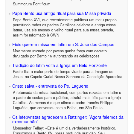
Summorum Pontificum
Papa Bento usa antigo ritual para sua Missa privada
Papa Bento XVI, que recentemente publicou um motu proprio
permitindo todos os padres Católicos celebrar a antiga missa
latina, usa ele mesmo o velho ritual para sua missa privada,
assim foi informado à CWN
Fiéis querem missa em latim em S. José dos Campos
Movimento iniciado por jovens ganha força com decreto
divulgado por Bento 16 autorizando as celebrações
Tradição do latim volta à Igreja em Belo Horizonte
Padre fica a maior parte do tempo virado para a imagem de
Jesus, na Capela Curial Nossa Senhora da Conceição Aparecida
Cristo salva - entrevista do Pe. Laguerie
A retomada da missa tradicional, com partes rezadas em latim e
o padre de costas para o público, atrairá mais fiéis para a Igreja
Católica. Ao menos é o que afirma o padre francês Philippe
Laguérie, que conversou com a Folha, em São Paulo.
Os lefebvristas agradecem a Ratzinger: ´Agora falemos da
excomunhão`
Monsenhor Fellay: «Este é um dia verdadeiramente histórico.
Exprimimos a Bento XVI nossa profunda gratidão. Seu