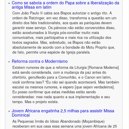
Como se sabota a ordem do Papa sobre a liberalização da
antiga Missa em latim
Com João Paulo II cabia aos Bispos autorizar o antigo rito. A
ordem de Ratzinger, em vez disso, transforma a questão em um
direito dos fiéis tradicionalists, aos quais as paróquias devem
garantir esse serviço. Os párocos não estão convencidos disso,
estão acostumados à liturgia pós-conciliar muito mais
comunicativa, mais participativa e mais rica na utilização dos
textos sagrados. Mas, sobretudo, os Bispos não estão
absolutamente de acordo com a bondade do Motu Proprio que,
de fato, permite uma espécie de Igreja paralela.
Reforma contra o Modernismo
Existem rumores de que a reforma da Liturgia [Romana Moderna]
está sendo considerada, com a mudança da paz antes do
ofertório, genuflexão para a Comunhão, e o Canon em latim,
você confirma isso? "Eu não sei quando acontecerá. Mas também
escutei os mesmos rumores, e espero [que sejam verdadeiros].
Eu posso confirmar que estas medidas estão sendo
consideradas: mas nada quanto a sua implementação e seu
tempo. Mas o projeto existe.
Jovem Africana engatinha 2,5 milhas para assistir Missa
Dominical
As Pequenas Irmãs do Idoso Abandonado (Moçambique)
receberam em sua casa essa semana uma jovem Africana de 25