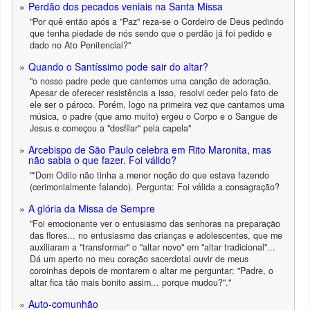
Perdão dos pecados veniais na Santa Missa
"Por quê então após a "Paz" reza-se o Cordeiro de Deus pedindo
que tenha piedade de nós sendo que o perdão já foi pedido e
dado no Ato Penitencial?"
Quando o Santíssimo pode sair do altar?
"o nosso padre pede que cantemos uma canção de adoração.
Apesar de oferecer resistência a isso, resolvi ceder pelo fato de
ele ser o pároco. Porém, logo na primeira vez que cantamos uma
música, o padre (que amo muito) ergeu o Corpo e o Sangue de
Jesus e começou a "desfilar" pela capela"
Arcebispo de São Paulo celebra em Rito Maronita, mas
não sabia o que fazer. Foi válido?
""Dom Odilo não tinha a menor noção do que estava fazendo
(cerimonialmente falando). Pergunta: Foi válida a consagração?
A glória da Missa de Sempre
"Foi emocionante ver o entusiasmo das senhoras na preparação
das flores... no entusiasmo das crianças e adolescentes, que me
auxiliaram a "transformar" o "altar novo" em "altar tradicional"...
Dá um aperto no meu coração sacerdotal ouvir de meus
coroinhas depois de montarem o altar me perguntar: "Padre, o
altar fica tão mais bonito assim... porque mudou?"."
Auto-comunhão