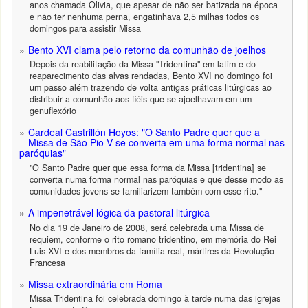
anos chamada Olivia, que apesar de não ser batizada na época
e não ter nenhuma perna, engatinhava 2,5 milhas todos os
domingos para assistir Missa
Bento XVI clama pelo retorno da comunhão de joelhos
Depois da reabilitação da Missa "Tridentina" em latim e do
reaparecimento das alvas rendadas, Bento XVI no domingo foi
um passo além trazendo de volta antigas práticas litúrgicas ao
distribuir a comunhão aos fiéis que se ajoelhavam em um
genuflexório
Cardeal Castrillón Hoyos: "O Santo Padre quer que a
Missa de São Pio V se converta em uma forma normal nas
paróquias"
"O Santo Padre quer que essa forma da Missa [tridentina] se
converta numa forma normal nas paróquias e que desse modo as
comunidades jovens se familiarizem também com esse rito."
A impenetrável lógica da pastoral litúrgica
No dia 19 de Janeiro de 2008, será celebrada uma Missa de
requiem, conforme o rito romano tridentino, em memória do Rei
Luis XVI e dos membros da família real, mártires da Revolução
Francesa
Missa extraordinária em Roma
Missa Tridentina foi celebrada domingo à tarde numa das igrejas