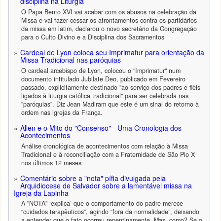
disciplina na Liturgia
O Papa Bento XVI vai acabar com os abusos na celebração da
Missa e vai fazer cessar os afrontamentos contra os partidários
da missa em latim, declarou o novo secretário da Congregação
para o Culto Divino e a Disciplina dos Sacramentos
Cardeal de Lyon coloca seu Imprimatur para orientação da
Missa Tradicional nas paróquias
O cardeal arcebispo de Lyon, colocou o "Imprimatur" num
documento intitulado Jubilate Deo, publicado em Fevereiro
passado, explicitamente destinado "ao serviço dos padres e fièis
ligados à liturgia católica tradicional" para ser celebrada nas
"paróquias". Diz Jean Madiram que este é um sinal do retorno à
ordem nas igrejas da França.
Allen e o Mito do "Consenso" - Uma Cronologia dos
Acontecimentos
Análise cronológica de acontecimentos com relação à Missa
Tradicional e à reconciliação com a Fraternidade de São Pio X
nos últimos 12 meses
Comentário sobre a "nota" pífia divulgada pela
Arquidiocese de Salvador sobre a lamentável missa na
Igreja da Lapinha
A "NOTA" ‘explica’ que o comportamento do padre merece
“cuidados terapêuticos”, agindo “fora da normalidade”, deixando
a entender que o fato ocorreu repentinamente. Mas, como? Se o