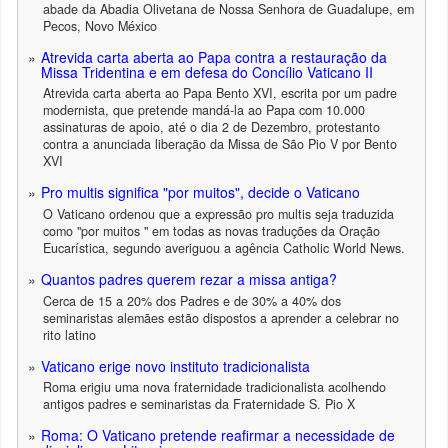
abade da Abadia Olivetana de Nossa Senhora de Guadalupe, em
Pecos, Novo México
Atrevida carta aberta ao Papa contra a restauração da
Missa Tridentina e em defesa do Concílio Vaticano II
Atrevida carta aberta ao Papa Bento XVI, escrita por um padre
modernista, que pretende mandá-la ao Papa com 10.000
assinaturas de apoio, até o dia 2 de Dezembro, protestanto
contra a anunciada liberação da Missa de São Pio V por Bento
XVI
Pro multis significa "por muitos", decide o Vaticano
O Vaticano ordenou que a expressão pro multis seja traduzida
como "por muitos " em todas as novas traduções da Oração
Eucarística, segundo averiguou a agência Catholic World News.
Quantos padres querem rezar a missa antiga?
Cerca de 15 a 20% dos Padres e de 30% a 40% dos
seminaristas alemães estão dispostos a aprender a celebrar no
rito latino
Vaticano erige novo instituto tradicionalista
Roma erigiu uma nova fraternidade tradicionalista acolhendo
antigos padres e seminaristas da Fraternidade S. Pio X
Roma: O Vaticano pretende reafirmar a necessidade de