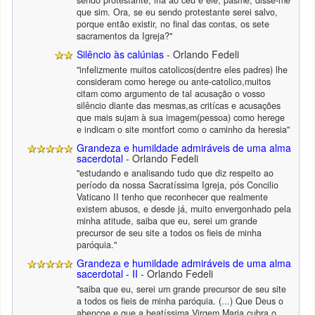
sendo protestante, iria ao céu e ele, pasme, disse-me
que sim. Ora, se eu sendo protestante serei salvo,
porque então existir, no final das contas, os sete
sacramentos da Igreja?"
Silêncio às calúnias
- Orlando Fedeli
"infelizmente muitos catolicos(dentre eles padres) lhe
consideram como herege ou ante-catolico,muitos
citam como argumento de tal acusação o vosso
silêncio diante das mesmas,as critícas e acusações
que mais sujam à sua imagem(pessoa) como herege
e indicam o site montfort como o caminho da heresia"
Grandeza e humildade admiráveis de uma alma
sacerdotal
- Orlando Fedeli
"estudando e analisando tudo que diz respeito ao
período da nossa Sacratíssima Igreja, pós Concilio
Vaticano II tenho que reconhecer que realmente
existem abusos, e desde já, muito envergonhado pela
minha atitude, saiba que eu, serei um grande
precursor de seu site a todos os fieis de minha
paróquia."
Grandeza e humildade admiráveis de uma alma
sacerdotal - II
- Orlando Fedeli
"saiba que eu, serei um grande precursor de seu site
a todos os fieis de minha paróquia. (...) Que Deus o
abençoe e que a beatíssima Virgem Maria cubra o