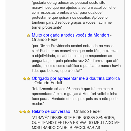
"gostaria de agradecer ao pessoal deste site
maravilhoso,que me ajudou a ser um católico fiel e
com respostas prontas a dar para qualquer
protestante que quiser nos desafiar. Aproveito
tambem para dizer,que graças a vocês,naum me
tornei protestante"
Muito obrigado a todos vocês da Montfort
-
Orlando Fedeli
"por Divina Providencia acabei entrando no vosso
site! Pude ler as maravilhas que nele têm, a clareza,
a objetividade, o carinho com que respondem as
perguntas, ler pela primeira vez São Tomaz, que até
então, mesmo como católico e praticante nunca havia
lido, que beleza, que ciência!"
Obrigado por apresentar-me à doutrina católica
- Orlando Fedeli
"Infelizmente só aos 26 anos é que fui realmente
apresentado à ela, e graças à Montfort voltei minha
face para a Verdade de sempre, pois esta não pode
mudar."
Relato de conversão
- Orlando Fedeli
"ATRAVÉZ DESSE SITE E DE NOSSA SENHORA,
QUE TENHO CERTEZA ESTAVA DO MEU LADO ME
MOSTRANDO ONDE IR PROCURAR AS