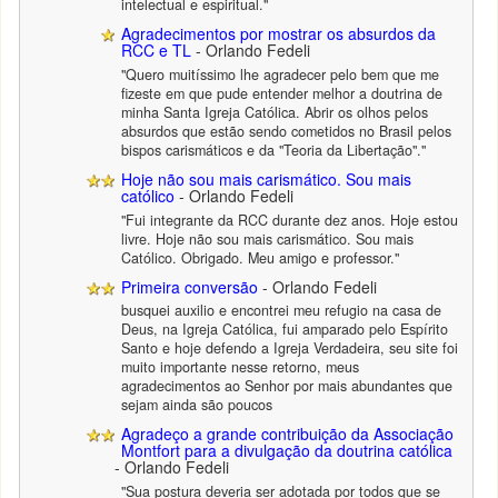
intelectual e espiritual."
Agradecimentos por mostrar os absurdos da
RCC e TL
- Orlando Fedeli
"Quero muitíssimo lhe agradecer pelo bem que me
fizeste em que pude entender melhor a doutrina de
minha Santa Igreja Católica. Abrir os olhos pelos
absurdos que estão sendo cometidos no Brasil pelos
bispos carismáticos e da "Teoria da Libertação"."
Hoje não sou mais carismático. Sou mais
católico
- Orlando Fedeli
"Fui integrante da RCC durante dez anos. Hoje estou
livre. Hoje não sou mais carismático. Sou mais
Católico. Obrigado. Meu amigo e professor."
Primeira conversão
- Orlando Fedeli
busquei auxilio e encontrei meu refugio na casa de
Deus, na Igreja Católica, fui amparado pelo Espírito
Santo e hoje defendo a Igreja Verdadeira, seu site foi
muito importante nesse retorno, meus
agradecimentos ao Senhor por mais abundantes que
sejam ainda são poucos
Agradeço a grande contribuição da Associação
Montfort para a divulgação da doutrina católica
- Orlando Fedeli
"Sua postura deveria ser adotada por todos que se