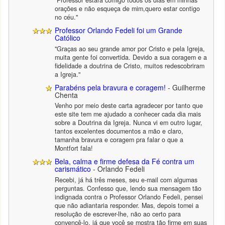
"Professor estará comigo todos os dias em minhas
orações e não esqueça de mim,quero estar contigo
no céu."
Professor Orlando Fedeli foi um Grande
Católico
"Graças ao seu grande amor por Cristo e pela Igreja,
muita gente foi convertida. Devido a sua coragem e a
fidelidade a doutrina de Cristo, muitos redescobriram
a Igreja."
Parabéns pela bravura e coragem!
- Guilherme
Chenta
Venho por meio deste carta agradecer por tanto que
este site tem me ajudado a conhecer cada dia mais
sobre a Doutrina da Igreja. Nunca vi em outro lugar,
tantos excelentes documentos a mão e claro,
tamanha bravura e coragem pra falar o que a
Montfort fala!
Bela, calma e firme defesa da Fé contra um
carismático
- Orlando Fedeli
Recebi, já há três meses, seu e-mail com algumas
perguntas. Confesso que, lendo sua mensagem tão
indignada contra o Professor Orlando Fedeli, pensei
que não adiantaria responder. Mas, depois tomei a
resolução de escrever-lhe, não ao certo para
convencê-lo, já que você se mostra tão firme em suas