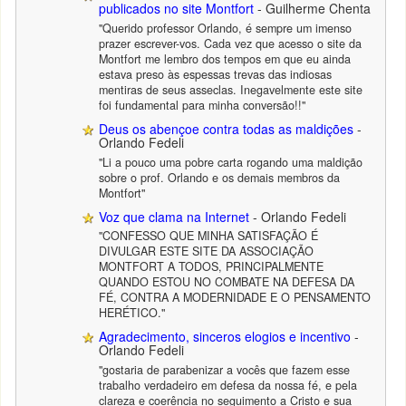
publicados no site Montfort
- Guilherme Chenta
"Querido professor Orlando, é sempre um imenso
prazer escrever-vos. Cada vez que acesso o site da
Montfort me lembro dos tempos em que eu ainda
estava preso às espessas trevas das indiosas
mentiras de seus asseclas. Inegavelmente este site
foi fundamental para minha conversão!!"
Deus os abençoe contra todas as maldições
-
Orlando Fedeli
"Li a pouco uma pobre carta rogando uma maldição
sobre o prof. Orlando e os demais membros da
Montfort"
Voz que clama na Internet
- Orlando Fedeli
"CONFESSO QUE MINHA SATISFAÇÃO É
DIVULGAR ESTE SITE DA ASSOCIAÇÃO
MONTFORT A TODOS, PRINCIPALMENTE
QUANDO ESTOU NO COMBATE NA DEFESA DA
FÉ, CONTRA A MODERNIDADE E O PENSAMENTO
HERÉTICO."
Agradecimento, sinceros elogios e incentivo
-
Orlando Fedeli
"gostaria de parabenizar a vocês que fazem esse
trabalho verdadeiro em defesa da nossa fé, e pela
clareza e coerência no seguimento a Cristo e sua