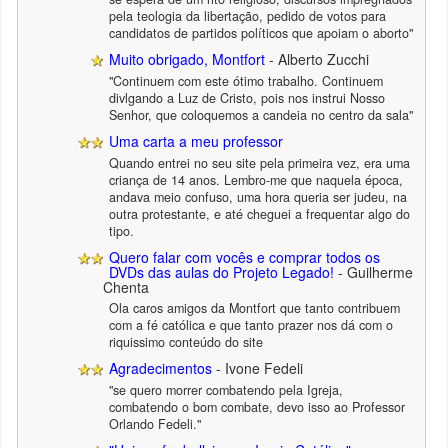
pela teologia da libertação, pedido de votos para
candidatos de partidos políticos que apoiam o aborto"
Muito obrigado, Montfort
- Alberto Zucchi
"Continuem com este ótimo trabalho. Continuem
divlgando a Luz de Cristo, pois nos instrui Nosso
Senhor, que coloquemos a candeia no centro da sala"
Uma carta a meu professor
Quando entrei no seu site pela primeira vez, era uma
criança de 14 anos. Lembro-me que naquela época,
andava meio confuso, uma hora queria ser judeu, na
outra protestante, e até cheguei a frequentar algo do
tipo.
Quero falar com vocês e comprar todos os
DVDs das aulas do Projeto Legado!
- Guilherme
Chenta
Ola caros amigos da Montfort que tanto contribuem
com a fé católica e que tanto prazer nos dá com o
riquissimo conteúdo do site
Agradecimentos
- Ivone Fedeli
"se quero morrer combatendo pela Igreja,
combatendo o bom combate, devo isso ao Professor
Orlando Fedeli."