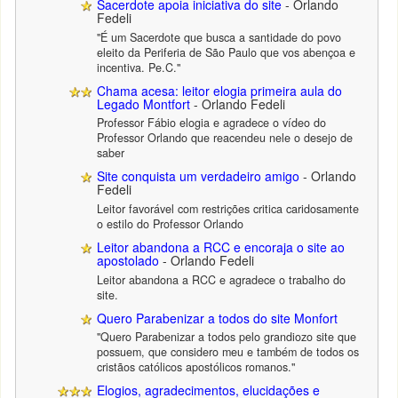
Sacerdote apoia iniciativa do site
- Orlando
Fedeli
"É um Sacerdote que busca a santidade do povo
eleito da Periferia de São Paulo que vos abençoa e
incentiva. Pe.C."
Chama acesa: leitor elogia primeira aula do
Legado Montfort
- Orlando Fedeli
Professor Fábio elogia e agradece o vídeo do
Professor Orlando que reacendeu nele o desejo de
saber
Site conquista um verdadeiro amigo
- Orlando
Fedeli
Leitor favorável com restrições critica caridosamente
o estilo do Professor Orlando
Leitor abandona a RCC e encoraja o site ao
apostolado
- Orlando Fedeli
Leitor abandona a RCC e agradece o trabalho do
site.
Quero Parabenizar a todos do site Monfort
"Quero Parabenizar a todos pelo grandiozo site que
possuem, que considero meu e também de todos os
cristãos católicos apostólicos romanos."
Elogios, agradecimentos, elucidações e