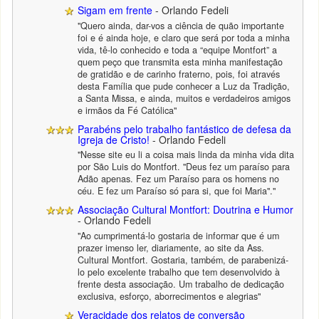
Sigam em frente
- Orlando Fedeli
"Quero ainda, dar-vos a ciência de quão importante
foi e é ainda hoje, e claro que será por toda a minha
vida, tê-lo conhecido e toda a “equipe Montfort” a
quem peço que transmita esta minha manifestação
de gratidão e de carinho fraterno, pois, foi através
desta Família que pude conhecer a Luz da Tradição,
a Santa Missa, e ainda, muitos e verdadeiros amigos
e irmãos da Fé Católica"
Parabéns pelo trabalho fantástico de defesa da
Igreja de Cristo!
- Orlando Fedeli
"Nesse site eu li a coisa mais linda da minha vida dita
por São Luis do Montfort. "Deus fez um paraíso para
Adão apenas. Fez um Paraíso para os homens no
céu. E fez um Paraíso só para si, que foi Maria"."
Associação Cultural Montfort: Doutrina e Humor
- Orlando Fedeli
"Ao cumprimentá-lo gostaria de informar que é um
prazer imenso ler, diariamente, ao site da Ass.
Cultural Montfort. Gostaria, também, de parabenizá-
lo pelo excelente trabalho que tem desenvolvido à
frente desta associação. Um trabalho de dedicação
exclusiva, esforço, aborrecimentos e alegrias"
Veracidade dos relatos de conversão