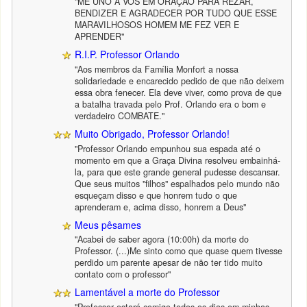
"ME UNO A VÓS EM ORAÇÃO PARA REZAR,
BENDIZER E AGRADECER POR TUDO QUE ESSE
MARAVILHOSOS HOMEM ME FEZ VER E
APRENDER"
R.I.P. Professor Orlando
"Aos membros da Família Monfort a nossa
solidariedade e encarecido pedido de que não deixem
essa obra fenecer. Ela deve viver, como prova de que
a batalha travada pelo Prof. Orlando era o bom e
verdadeiro COMBATE."
Muito Obrigado, Professor Orlando!
"Professor Orlando empunhou sua espada até o
momento em que a Graça Divina resolveu embainhá-
la, para que este grande general pudesse descansar.
Que seus muitos "filhos" espalhados pelo mundo não
esqueçam disso e que honrem tudo o que
aprenderam e, acima disso, honrem a Deus"
Meus pêsames
"Acabei de saber agora (10:00h) da morte do
Professor. (...)Me sinto como que quase quem tivesse
perdido um parente apesar de não ter tido muito
contato com o professor"
Lamentável a morte do Professor