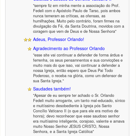
"sempre fiz em minha mente a associação do Prof.
Fedeli com o Apóstolo Paulo de Tarso, pois ambos
nunca temeram as críticas, as ofensas, as
humilhações. Muito pelo contrário, foram firmes na
divulgação da Fé, da Santa Doutrina, movidos com a
coragem que vem de Deus e de Nossa Senhora"
Adeus, Professor Orlando!
Agradecimento ao Professor Orlando
"esse site vai continuar a defender de forma árdua e
ferrenha, os seus pensamnentos e sua convicções e
muito mais do que isso, vai continuar a defender a
nossa Igreja, então espero que Deus Pai Todo
Poderoso, o receba na glória, como um defensor de
sua Santa Igreja."
Saudades também!
"Apesar de eu sempre ter achado o Sr. Orlando
Fedeli muito arrogante, um tanto mal-educado, sínico
e muitíssimo desobediente à Igreja pós Santo
Concílio Vaticano II (o que para ele era motivo de
honra); devo reconhecer que esse saudoso senhor
era muitíssimo inteligente, corajoso, valente e amava
muito Nosso Senhor JESUS CRISTO, Nossa
Senhora, e a Santa Igreja Católica"