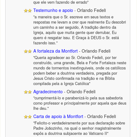
que ele vem fazendo de errado"
Testemunho e apoio
- Orlando Fedeli
"a maneira que o Sr. escreve em seus textos e
respostas me levam a crer que realmente Eu descobri
um caminho a ser seguido, A tradição dentro da
Igreja, aquilo que muita gente quer derrubar, Eu
quero é resgatar issu. E Graça à DEUS o Sr. está
fazendo isso."
A fortaleza da Montfort
- Orlando Fedeli
"Queria agradecer ao Sr. Orlando Fedeli, por ter
construído, uma grande, Bela e Forte Fortaleza neste
mundo de tormentos inextinguiveis, onde os católicos
podem beber a doutrina verdadeira, pregada por
Jesus Cristo confirmada na tradição e na Bíblia
compilada pela a Igreja Católica"
Agradecimento
- Orlando Fedeli
"cumprimentá-lo e parabenizá-lo pela sua sabedoria
como professor e príncipalmente por aquela que deus
lhe deu."
Carta de apoio à Montfort
- Orlando Fedeli
"Felicito-o verdadeiramente por sua declaração sobre
Padre Joãozinho, na qual o senhor magistralmente
expôs a doutrina subjacente ao Vaticano II"