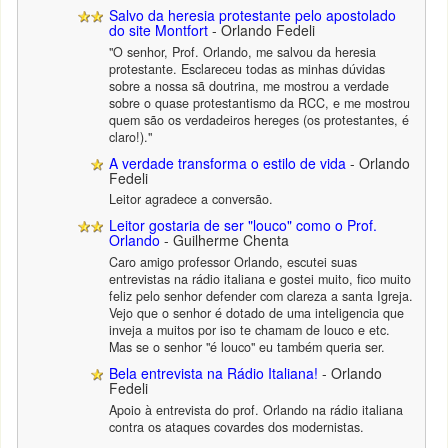
Salvo da heresia protestante pelo apostolado
do site Montfort
- Orlando Fedeli
"O senhor, Prof. Orlando, me salvou da heresia
protestante. Esclareceu todas as minhas dúvidas
sobre a nossa sã doutrina, me mostrou a verdade
sobre o quase protestantismo da RCC, e me mostrou
quem são os verdadeiros hereges (os protestantes, é
claro!)."
A verdade transforma o estilo de vida
- Orlando
Fedeli
Leitor agradece a conversão.
Leitor gostaria de ser "louco" como o Prof.
Orlando
- Guilherme Chenta
Caro amigo professor Orlando, escutei suas
entrevistas na rádio italiana e gostei muito, fico muito
feliz pelo senhor defender com clareza a santa Igreja.
Vejo que o senhor é dotado de uma inteligencia que
inveja a muitos por iso te chamam de louco e etc.
Mas se o senhor "é louco" eu também queria ser.
Bela entrevista na Rádio Italiana!
- Orlando
Fedeli
Apoio à entrevista do prof. Orlando na rádio italiana
contra os ataques covardes dos modernistas.