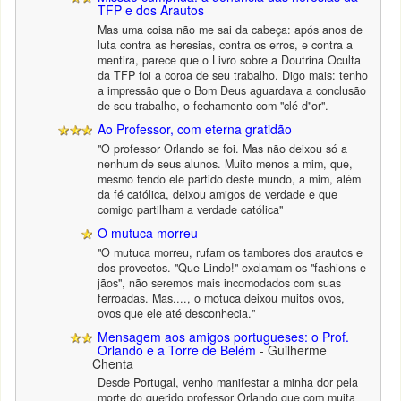
TFP e dos Arautos
Mas uma coisa não me sai da cabeça: após anos de
luta contra as heresias, contra os erros, e contra a
mentira, parece que o Livro sobre a Doutrina Oculta
da TFP foi a coroa de seu trabalho. Digo mais: tenho
a impressão que o Bom Deus aguardava a conclusão
de seu trabalho, o fechamento com "clé d"or".
Ao Professor, com eterna gratidão
"O professor Orlando se foi. Mas não deixou só a
nenhum de seus alunos. Muito menos a mim, que,
mesmo tendo ele partido deste mundo, a mim, além
da fé católica, deixou amigos de verdade e que
comigo partilham a verdade católica"
O mutuca morreu
"O mutuca morreu, rufam os tambores dos arautos e
dos provectos. "Que Lindo!" exclamam os "fashions e
jãos", não seremos mais incomodados com suas
ferroadas. Mas...., o motuca deixou muitos ovos,
ovos que ele até desconhecia."
Mensagem aos amigos portugueses: o Prof.
Orlando e a Torre de Belém
- Guilherme
Chenta
Desde Portugal, venho manifestar a minha dor pela
morte do querido professor Orlando que com muita