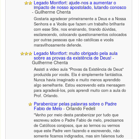
Legado Montfort: ajude-nos a aumentar o
impacto de nosso apostolado, lutando conosco
- Guilherme Chenta
Gostaria agradecer primeiramente a Deus e a Nossa
Senhora e a Vocês que fazem um trabalho brilhante
com esse Site, nos ensinando, tirando dúvidas,
esclarecendo, colocando questionamentos colocados
por outras pessoas que não católicas e vocês
maravilhosamente defende.
Legado Montfort: muito obrigado pela aula
sobre as provas da existência de Deus!
-
Guilherme Chenta
Assisti a video aula "Provas da Existência de Deus"
produzida por vocês. Ela é simplemente fantástica.
Nunca havia imaginado e muito menos aprendido
algo semelhante. Estou escrevendo esta mensagem
para agradecê-los, pois aprendi muito com a aula do
Prof. Orlando.
Parabenizar pelas palavras sobre o Padre
Fabio de Melo
- Orlando Fedeli
"Venho por meio desta parabenizar por tudo que
escreveu sobre o Padre Fabio de melo, precisamos
de Católicos corajosos, que ao lermos ou vermos
oque este Padre vem fazendo e escrevendo, não
somente ficamos indignados, mas sim falemos tudo