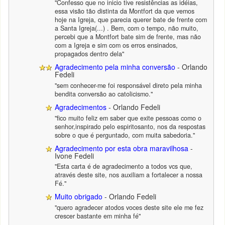
"Confesso que no inicio tive resistências as idéias,
essa visão tão distinta da Montfort da que vemos
hoje na Igreja, que parecia querer bate de frente com
a Santa Igreja(...) . Bem, com o tempo, não muito,
percebi que a Montfort bate sim de frente, mas não
com a Igreja e sim com os erros ensinados,
propagados dentro dela"
Agradecimento pela minha conversão
- Orlando
Fedeli
"sem conhecer-me foi responsável direto pela minha
bendita conversão ao catolicismo."
Agradecimentos
- Orlando Fedeli
"fico muito feliz em saber que exite pessoas como o
senhor,inspirado pelo espiritosanto, nos da respostas
sobre o que é perguntado, com muita sabedoria."
Agradecimento por esta obra maravilhosa
-
Ivone Fedeli
"Esta carta é de agradecimento a todos vcs que,
através deste site, nos auxiliam a fortalecer a nossa
Fé."
Muito obrigado
- Orlando Fedeli
"quero agradecer atodos voces deste site ele me fez
crescer bastante em minha fé"