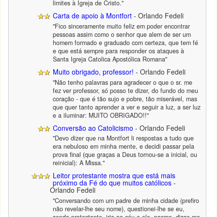
limites à Igreja de Cristo."
Carta de apoio à Montfort
- Orlando Fedeli
"Fico sinceramente muito feliz em poder encontrar
pessoas assim como o senhor que alem de ser um
homem formado e graduado com certeza, que tem fé
e que está sempre para responder os ataques à
Santa Igreja Catolica Apostólica Romana"
Muito obrigado, professor!
- Orlando Fedeli
"Não tenho palavras para agradecer o que o sr. me
fez ver professor, só posso te dizer, do fundo do meu
coração - que é tão sujo e pobre, tão miserável, mas
que quer tanto aprender a ver e seguir a luz, a ser luz
e a iluminar: MUITO OBRIGADO!!"
Conversão ao Catolicismo
- Orlando Fedeli
"Devo dizer que na Montfort li respostas a tudo que
era nebuloso em minha mente, e decidi passar pela
prova final (que graças a Deus tornou-se a inicial, ou
reinicial): A Missa."
Leitor protestante mostra que está mais
próximo da Fé do que muitos católicos
-
Orlando Fedeli
"Conversando com um padre de minha cidade (prefiro
não revelar-lhe seu nome), questionei-lhe se eu,