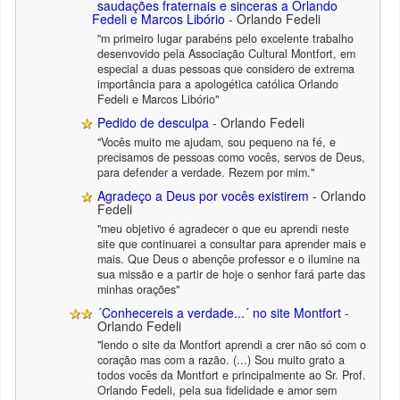
saudações fraternais e sinceras a Orlando
Fedeli e Marcos Libório
- Orlando Fedeli
"m primeiro lugar parabéns pelo excelente trabalho
desenvovido pela Associação Cultural Montfort, em
especial a duas pessoas que considero de extrema
importância para a apologética católica Orlando
Fedeli e Marcos Libório"
Pedido de desculpa
- Orlando Fedeli
"Vocês muito me ajudam, sou pequeno na fé, e
precisamos de pessoas como vocês, servos de Deus,
para defender a verdade. Rezem por mim."
Agradeço a Deus por vocês existirem
- Orlando
Fedeli
"meu objetivo é agradecer o que eu aprendi neste
site que continuarei a consultar para aprender mais e
mais. Que Deus o abençôe professor e o ilumine na
sua missão e a partir de hoje o senhor fará parte das
minhas orações"
´Conhecereis a verdade...´ no site Montfort
-
Orlando Fedeli
"lendo o site da Montfort aprendi a crer não só com o
coração mas com a razão. (...) Sou muito grato a
todos vocês da Montfort e principalmente ao Sr. Prof.
Orlando Fedeli, pela sua fidelidade e amor sem