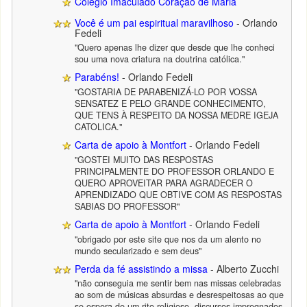
Colégio Imaculado Coração de Maria
Você é um pai espiritual maravilhoso
- Orlando
Fedeli
"Quero apenas lhe dizer que desde que lhe conheci
sou uma nova criatura na doutrina católica."
Parabéns!
- Orlando Fedeli
"GOSTARIA DE PARABENIZÁ-LO POR VOSSA
SENSATEZ E PELO GRANDE CONHECIMENTO,
QUE TENS À RESPEITO DA NOSSA MEDRE IGEJA
CATOLICA."
Carta de apoio à Montfort
- Orlando Fedeli
"GOSTEI MUITO DAS RESPOSTAS
PRINCIPALMENTE DO PROFESSOR ORLANDO E
QUERO APROVEITAR PARA AGRADECER O
APRENDIZADO QUE OBTIVE COM AS RESPOSTAS
SABIAS DO PROFESSOR"
Carta de apoio à Montfort
- Orlando Fedeli
"obrigado por este site que nos da um alento no
mundo secularizado e sem deus"
Perda da fé assistindo a missa
- Alberto Zucchi
"não conseguia me sentir bem nas missas celebradas
ao som de músicas absurdas e desrespeitosas ao que
se espera de um rito religioso, discursos impregnados