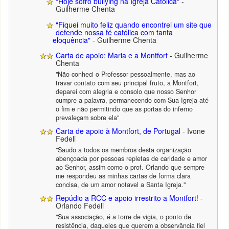
"Hoje sofro bullying na Igreja Católica"
-
Guilherme Chenta
"Fiquei muito feliz quando encontrei um site que
defende nossa fé católica com tanta
eloquência"
- Guilherme Chenta
Carta de apoio: Maria e a Montfort
- Guilherme
Chenta
"Não conheci o Professor pessoalmente, mas ao
travar contato com seu principal fruto, a Montfort,
deparei com alegria e consolo que nosso Senhor
cumpre a palavra, permanecendo com Sua Igreja até
o fim e não permitindo que as portas do inferno
prevaleçam sobre ela"
Carta de apoio à Montfort, de Portugal
- Ivone
Fedeli
"Saudo a todos os membros desta organização
abençoada por pessoas repletas de caridade e amor
ao Senhor, assim como o prof. Orlando que sempre
me respondeu as minhas cartas de forma clara
concisa, de um amor notavel a Santa Igreja."
Repúdio a RCC e apoio irrestrito a Montfort!
-
Orlando Fedeli
"Sua associação, é a torre de vigia, o ponto de
resistência, daqueles que querem a observância fiel