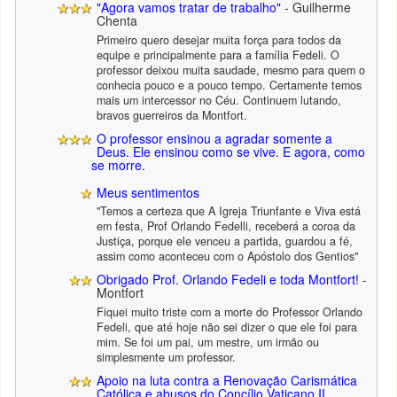
"Agora vamos tratar de trabalho"
- Guilherme
Chenta
Primeiro quero desejar muita força para todos da
equipe e principalmente para a família Fedeli. O
professor deixou muita saudade, mesmo para quem o
conhecia pouco e a pouco tempo. Certamente temos
mais um intercessor no Céu. Continuem lutando,
bravos guerreiros da Montfort.
O professor ensinou a agradar somente a
Deus. Ele ensinou como se vive. E agora, como
se morre.
Meus sentimentos
"Temos a certeza que A Igreja Triunfante e Viva está
em festa, Prof Orlando Fedelli, receberá a coroa da
Justiça, porque ele venceu a partida, guardou a fé,
assim como aconteceu com o Apóstolo dos Gentios"
Obrigado Prof. Orlando Fedeli e toda Montfort!
-
Montfort
Fiquei muito triste com a morte do Professor Orlando
Fedeli, que até hoje não sei dizer o que ele foi para
mim. Se foi um pai, um mestre, um irmão ou
simplesmente um professor.
Apoio na luta contra a Renovação Carismática
Católica e abusos do Concílio Vaticano II