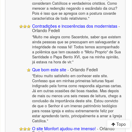
consideram Católicos e verdadeiros cristãos. Como
merecer a redenção negando o escândalo da cruz?
Pois é isso que se apregoa com a postura covarde
característica de todo relativismo."
Contradições e incoerências dos modernistas
-
Orlando Fedeli
"Muito me alegra como Sacerdote, saber que existem
ainda pessoas que se preocupam em salvaguardar a
integridade de nossa fé! Todos temos acompanhado
a polêmica que tem causado o "Motu Proprio" de Sua
Santidade o Papa Bento XVI, que na minha opinião,
já estava na hora de vir."
Que bom este site
- Orlando Fedeli
"Estou muito satisfeito em conhecer este site.
Confesso que em minhas primeiras leituras fiquei
indignado pela forma como respondia algumas cartas.
Já em outras ocasiões dei boas risadas. Mas depois
de mais ou menos uns seis meses de leitura, chego a
conclusão da importância deste site. Estou convicto
de que o Senhor é um imenso patrimônio teológico
para nossa igreja e estou extremamente feliz por
estar apredendo tanto, principalmente a amar a Igreja
Católica."
Topo
O site Monfort ajudou-me imenso!
- Orlando