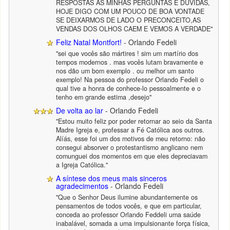
RESPOSTAS AS MINHAS PERGUNTAS E DÚVIDAS,
HOJE DIGO COM UM POUCO DE BOA VONTADE
SE DEIXARMOS DE LADO O PRECONCEITO,AS
VENDAS DOS OLHOS CAEM E VEMOS A VERDADE"
Feliz Natal Montfort!
- Orlando Fedeli
"sei que vocês são mártires ! sim um martírio dos
tempos modernos . mas vocês lutam bravamente e
nos dão um bom exemplo . ou melhor um santo
exemplo! Na pessoa do professor Orlando Fedeli o
qual tive a honra de conhece-lo pessoalmente e o
tenho em grande estima ,desejo"
De volta ao lar
- Orlando Fedeli
"Estou muito feliz por poder retornar ao seio da Santa
Madre Igreja e, professar a Fé Católica aos outros.
Alíás, esse foi um dos motivos de meu retorno: não
consegui absorver o protestantismo anglicano nem
comunguei dos momentos em que eles depreciavam
a Igreja Católica."
A síntese dos meus mais sinceros
agradecimentos
- Orlando Fedeli
"Que o Senhor Deus ilumine abundantemente os
pensamentos de todos vocês, e que em particular,
conceda ao professor Orlando Feddeli uma saúde
inabalável, somada a uma impulsionante força física,