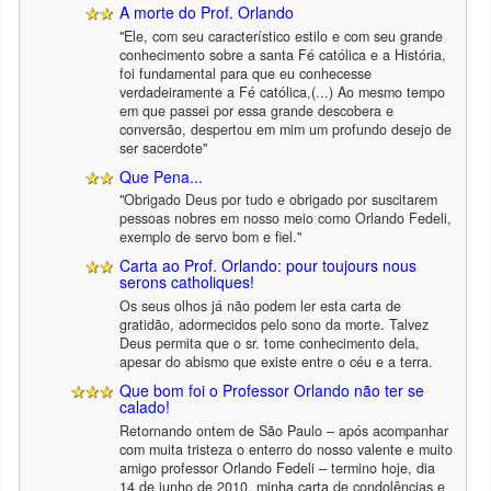
A morte do Prof. Orlando
"Ele, com seu característico estilo e com seu grande
conhecimento sobre a santa Fé católica e a História,
foi fundamental para que eu conhecesse
verdadeiramente a Fé católica,(...) Ao mesmo tempo
em que passei por essa grande descobera e
conversão, despertou em mim um profundo desejo de
ser sacerdote"
Que Pena...
"Obrigado Deus por tudo e obrigado por suscitarem
pessoas nobres em nosso meio como Orlando Fedeli,
exemplo de servo bom e fiel."
Carta ao Prof. Orlando: pour toujours nous
serons catholiques!
Os seus olhos já não podem ler esta carta de
gratidão, adormecidos pelo sono da morte. Talvez
Deus permita que o sr. tome conhecimento dela,
apesar do abismo que existe entre o céu e a terra.
Que bom foi o Professor Orlando não ter se
calado!
Retornando ontem de São Paulo – após acompanhar
com muita tristeza o enterro do nosso valente e muito
amigo professor Orlando Fedeli – termino hoje, dia
14 de junho de 2010, minha carta de condolências e