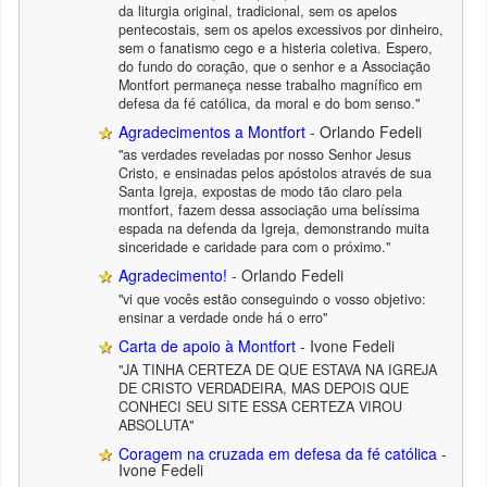
da liturgia original, tradicional, sem os apelos
pentecostais, sem os apelos excessivos por dinheiro,
sem o fanatismo cego e a histeria coletiva. Espero,
do fundo do coração, que o senhor e a Associação
Montfort permaneça nesse trabalho magnífico em
defesa da fé católica, da moral e do bom senso."
Agradecimentos a Montfort
- Orlando Fedeli
"as verdades reveladas por nosso Senhor Jesus
Cristo, e ensinadas pelos apóstolos através de sua
Santa Igreja, expostas de modo tão claro pela
montfort, fazem dessa associação uma belíssima
espada na defenda da Igreja, demonstrando muita
sinceridade e caridade para com o próximo."
Agradecimento!
- Orlando Fedeli
"vi que vocês estão conseguindo o vosso objetivo:
ensinar a verdade onde há o erro"
Carta de apoio à Montfort
- Ivone Fedeli
"JA TINHA CERTEZA DE QUE ESTAVA NA IGREJA
DE CRISTO VERDADEIRA, MAS DEPOIS QUE
CONHECI SEU SITE ESSA CERTEZA VIROU
ABSOLUTA"
Coragem na cruzada em defesa da fé católica
-
Ivone Fedeli