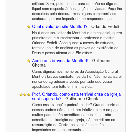
críticas. Será, pelo menos, para que não se diga que
fiquei sem resposta às indagações enviadas. Peço-lhe
desculpas pela demora, mas alguns compromissos
acabaram por me impedir de lhe responder logo.
Qual o valor do site Montfort?
- Orlando Fedeli
Há 6 anos sou leitor da Montfort e em especial, quero
primeiramente cumprimentar o professor e mestre
Orlando Fedeli. Após quase 4 meses de estudos,
terminei hoje de analisar as provas da existência de
Deus e posso afirmar que Ele existe.
Apoio aos bravos da Montfort!
- Guilherme
Chenta
Caros digníssimos membros da Associação Cultural
Montfort bravos combatentes da Fé. Não me cansarei
nunca de agradecer a vocês por tudo que vosso
apostolado tem feito em minha vida.
Prof. Orlando, como esta terrível crise da Igreja
será superada?
- Guilherme Chenta
Como essa situação poderá mudar? Grande parte de
nossos padres não acreditam infalivelmente no papa,
muitos padres não acreditam na eucaristia, não
acreditam na tradição da Igreja, não acreditam na
ressurreição de Cristo, os seminários estão
impestados de homossexuais...