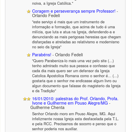
noiva, a Igreja Católica."
Coragem e perseverança sempre Professor!
-
Orlando Fedeli
"este serviço é mais que um instrumento de
informação e formação, que acima de tudo é uma
milícia, que luta e atua na Igreja, defendendo-a e
denunciando as mais perigosas heresias que chegam
disfarçadas e atreladas ao relativismo e modernismo
no seio da Igreja"
Parabéns!
- Orlando Fedeli
"Quero Parabeniza-lo mais uma vez pelo site (...)
tenho admirado muito sua pessoa e confesso que
cada dia mais quero ser um defensor da Igreja
Catolica Apostolica Romana como o senhor é... (...)
gostaria que o senhor me endicasse algum livro ou
algun documento que falasse do magisterio da Igreja
e da Tradição"
16/01/2010: palestras do Prof. Orlando, Profa.
Ivone e Guilherme em Pouso Alegre/MG
-
Guilherme Chenta
Senhor Orlando moro em Pouso Alegre, MG. Aqui
infelizmente nossa Igreja esta desfacelada pela T.L.
e pela RCC. Precisamos de socorro e penso que o
senhor poderia nos auxiliar.