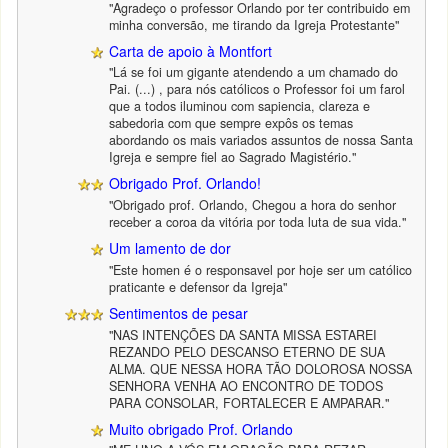
"Agradeço o professor Orlando por ter contribuido em
minha conversão, me tirando da Igreja Protestante"
Carta de apoio à Montfort
"Lá se foi um gigante atendendo a um chamado do
Pai. (...) , para nós católicos o Professor foi um farol
que a todos iluminou com sapiencia, clareza e
sabedoria com que sempre expôs os temas
abordando os mais variados assuntos de nossa Santa
Igreja e sempre fiel ao Sagrado Magistério."
Obrigado Prof. Orlando!
"Obrigado prof. Orlando, Chegou a hora do senhor
receber a coroa da vitória por toda luta de sua vida."
Um lamento de dor
"Este homen é o responsavel por hoje ser um católico
praticante e defensor da Igreja"
Sentimentos de pesar
"NAS INTENÇÕES DA SANTA MISSA ESTAREI
REZANDO PELO DESCANSO ETERNO DE SUA
ALMA. QUE NESSA HORA TÃO DOLOROSA NOSSA
SENHORA VENHA AO ENCONTRO DE TODOS
PARA CONSOLAR, FORTALECER E AMPARAR."
Muito obrigado Prof. Orlando