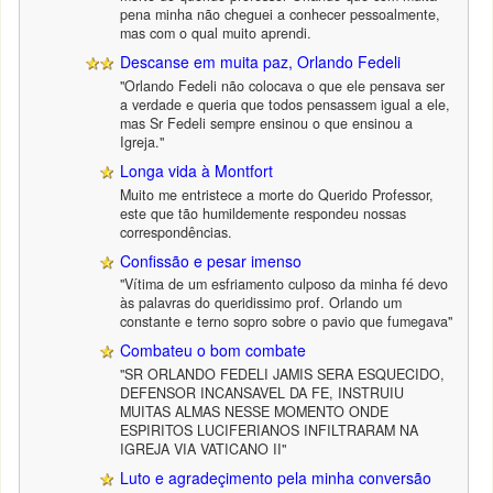
pena minha não cheguei a conhecer pessoalmente,
mas com o qual muito aprendi.
Descanse em muita paz, Orlando Fedeli
"Orlando Fedeli não colocava o que ele pensava ser
a verdade e queria que todos pensassem igual a ele,
mas Sr Fedeli sempre ensinou o que ensinou a
Igreja."
Longa vida à Montfort
Muito me entristece a morte do Querido Professor,
este que tão humildemente respondeu nossas
correspondências.
Confissão e pesar imenso
"Vítima de um esfriamento culposo da minha fé devo
às palavras do queridissimo prof. Orlando um
constante e terno sopro sobre o pavio que fumegava"
Combateu o bom combate
"SR ORLANDO FEDELI JAMIS SERA ESQUECIDO,
DEFENSOR INCANSAVEL DA FE, INSTRUIU
MUITAS ALMAS NESSE MOMENTO ONDE
ESPIRITOS LUCIFERIANOS INFILTRARAM NA
IGREJA VIA VATICANO II"
Luto e agradeçimento pela minha conversão