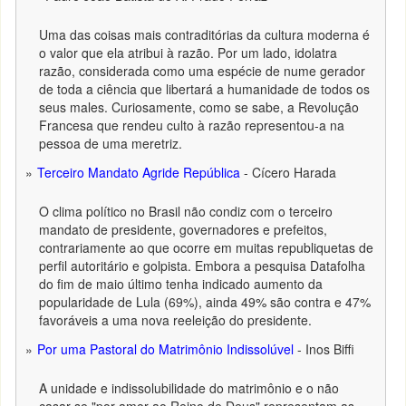
Uma das coisas mais contraditórias da cultura moderna é
o valor que ela atribui à razão. Por um lado, idolatra
razão, considerada como uma espécie de nume gerador
de toda a ciência que libertará a humanidade de todos os
seus males. Curiosamente, como se sabe, a Revolução
Francesa que rendeu culto à razão representou-a na
pessoa de uma meretriz.
Terceiro Mandato Agride República
- Cícero Harada
O clima político no Brasil não condiz com o terceiro
mandato de presidente, governadores e prefeitos,
contrariamente ao que ocorre em muitas republiquetas de
perfil autoritário e golpista. Embora a pesquisa Datafolha
do fim de maio último tenha indicado aumento da
popularidade de Lula (69%), ainda 49% são contra e 47%
favoráveis a uma nova reeleição do presidente.
Por uma Pastoral do Matrimônio Indissolúvel
- Inos Biffi
A unidade e indissolubilidade do matrimônio e o não
casar-se "por amor ao Reino de Deus" representam as