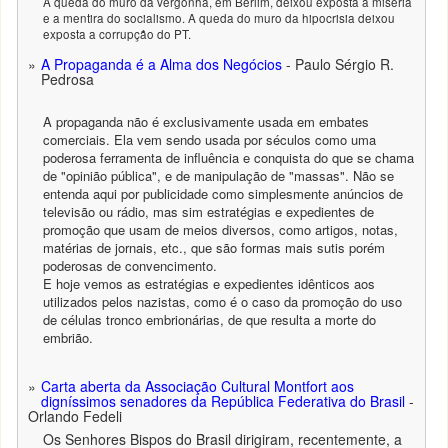
A queda do muro da vergonha, em Berlim, deixou exposta a miséria
e a mentira do socialismo. A queda do muro da hipocrisia deixou
exposta a corrupção do PT.
A Propaganda é a Alma dos Negócios
- Paulo Sérgio R.
Pedrosa
A propaganda não é exclusivamente usada em embates
comerciais. Ela vem sendo usada por séculos como uma
poderosa ferramenta de influência e conquista do que se chama
de "opinião pública", e de manipulação de "massas". Não se
entenda aqui por publicidade como simplesmente anúncios de
televisão ou rádio, mas sim estratégias e expedientes de
promoção que usam de meios diversos, como artigos, notas,
matérias de jornais, etc., que são formas mais sutis porém
poderosas de convencimento.
E hoje vemos as estratégias e expedientes idênticos aos
utilizados pelos nazistas, como é o caso da promoção do uso
de células tronco embrionárias, de que resulta a morte do
embrião.
Carta aberta da Associação Cultural Montfort aos
digníssimos senadores da República Federativa do Brasil
-
Orlando Fedeli
Os Senhores Bispos do Brasil dirigiram, recentemente, a