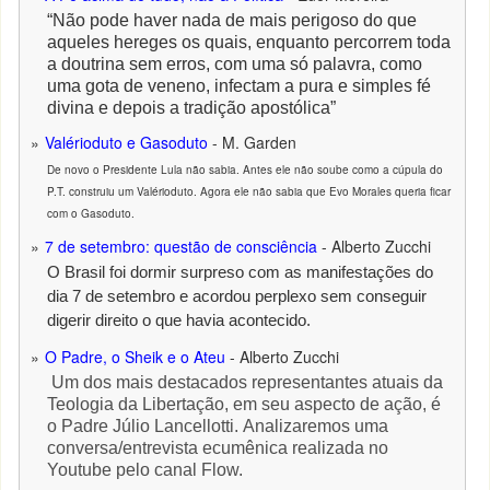
“Não pode haver nada de mais perigoso do que
aqueles hereges os quais, enquanto percorrem toda
a doutrina sem erros, com uma só palavra, como
uma gota de veneno, infectam a pura e simples fé
divina e depois a tradição apostólica”
Valérioduto e Gasoduto
- M. Garden
De novo o Presidente Lula não sabia. Antes ele não soube como a cúpula do
P.T. construiu um Valérioduto. Agora ele não sabia que Evo Morales queria ficar
com o Gasoduto.
7 de setembro: questão de consciência
- Alberto Zucchi
O Brasil foi dormir surpreso com as manifestações do
dia 7 de setembro e acordou perplexo sem conseguir
digerir direito o que havia acontecido.
O Padre, o Sheik e o Ateu
- Alberto Zucchi
Um dos mais destacados representantes atuais da
Teologia da Libertação, em seu aspecto de ação, é
o Padre Júlio Lancellotti
.
Analizaremos uma
conversa/entrevista ecumênica realizada no
Youtube pelo canal Flow.