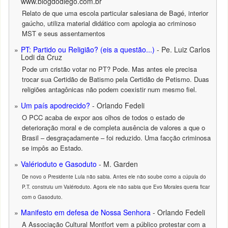
www.blogdodiego.com.br
Relato de que uma escola particular salesiana de Bagé, interior
gaúcho, utiliza material didático com apologia ao criminoso
MST e seus assentamentos
PT: Partido ou Religião? (eis a questão...)
- Pe. Luiz Carlos
Lodi da Cruz
Pode um cristão votar no PT? Pode. Mas antes ele precisa
trocar sua Certidão de Batismo pela Certidão de Petismo. Duas
religiões antagônicas não podem coexistir num mesmo fiel.
Um país apodrecido?
- Orlando Fedeli
O PCC acaba de expor aos olhos de todos o estado de
deterioração moral e de completa ausência de valores a que o
Brasil – desgraçadamente – foi reduzido. Uma facção criminosa
se impôs ao Estado.
Valérioduto e Gasoduto
- M. Garden
De novo o Presidente Lula não sabia. Antes ele não soube como a cúpula do
P.T. construiu um Valérioduto. Agora ele não sabia que Evo Morales queria ficar
com o Gasoduto.
Manifesto em defesa de Nossa Senhora
- Orlando Fedeli
A Associação Cultural Montfort vem a público protestar com a