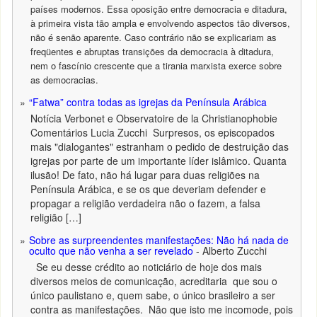
países modernos. Essa oposição entre democracia e ditadura,
à primeira vista tão ampla e envolvendo aspectos tão diversos,
não é senão aparente. Caso contrário não se explicariam as
freqüentes e abruptas transições da democracia à ditadura,
nem o fascínio crescente que a tirania marxista exerce sobre
as democracias.
“Fatwa” contra todas as igrejas da Península Arábica
Notícia Verbonet e Observatoire de la Christianophobie
Comentários Lucia Zucchi Surpresos, os episcopados
mais "dialogantes" estranham o pedido de destruição das
igrejas por parte de um importante líder islâmico. Quanta
ilusão! De fato, não há lugar para duas religiões na
Península Arábica, e se os que deveriam defender e
propagar a religião verdadeira não o fazem, a falsa
religião […]
Sobre as surpreendentes manifestações: Não há nada de
oculto que não venha a ser revelado
- Alberto Zucchi
Se eu desse crédito ao noticiário de hoje dos mais
diversos meios de comunicação, acreditaria que sou o
único paulistano e, quem sabe, o único brasileiro a ser
contra as manifestações. Não que isto me incomode, pois