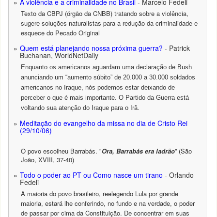
A violência e a criminalidade no Brasil
- Marcelo Fedeli
Texto da CBPJ (órgão da CNBB) tratando sobre a violência,
sugere soluções naturalistas para a redução da criminalidade e
esquece do Pecado Original
Quem está planejando nossa próxima guerra?
- Patrick
Buchanan, WorldNetDaily
Enquanto os americanos aguardam uma declaração de Bush
anunciando um “aumento súbito” de 20.000 a 30.000 soldados
americanos no Iraque, nós podemos estar deixando de
perceber o que é mais importante. O Partido da Guerra está
voltando sua atenção do Iraque para o Irã.
Meditação do evangelho da missa no dia de Cristo Rei
(29/10/06)
O povo escolheu Barrabás. "
Ora, Barrabás era ladrão
” (São
João, XVIII, 37-40)
Todo o poder ao PT ou Como nasce um tirano
- Orlando
Fedeli
A maioria do povo brasileiro, reelegendo Lula por grande
maioria, estará lhe conferindo, no fundo e na verdade, o poder
de passar por cima da Constituição. De concentrar em suas