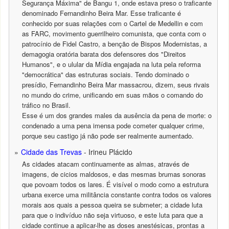
Segurança Máxima" de Bangu 1, onde estava preso o traficante
denominado Fernandinho Beira Mar. Esse traficante é
conhecido por suas relações com o Cartel de Medellin e com
as FARC, movimento guerrilheiro comunista, que conta com o
patrocínio de Fidel Castro, a benção de Bispos Modernistas, a
demagogia oratória barata dos defensores dos "Direitos
Humanos", e o ulular da Mídia engajada na luta pela reforma
"democrática" das estruturas sociais. Tendo dominado o
presídio, Fernandinho Beira Mar massacrou, dizem, seus rivais
no mundo do crime, unificando em suas mãos o comando do
tráfico no Brasil.
Esse é um dos grandes males da ausência da pena de morte: o
condenado a uma pena imensa pode cometer qualquer crime,
porque seu castigo já não pode ser realmente aumentado.
Cidade das Trevas
- Irineu Plácido
As cidades atacam continuamente as almas, através de
imagens, de cicios maldosos, e das mesmas brumas sonoras
que povoam todos os lares. É visível o modo como a estrutura
urbana exerce uma militância constante contra todos os valores
morais aos quais a pessoa queira se submeter; a cidade luta
para que o indivíduo não seja virtuoso, e este luta para que a
cidade continue a aplicar-lhe as doses anestésicas, prontas a