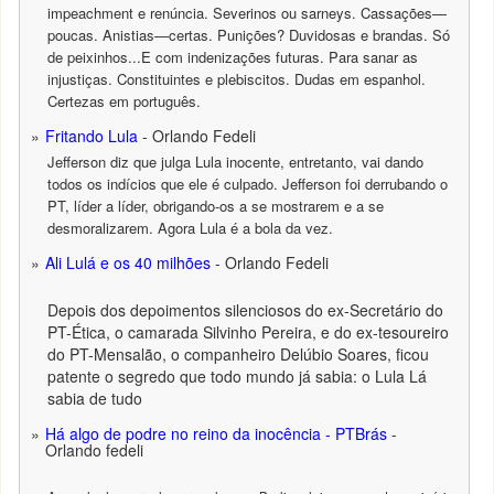
impeachment e renúncia. Severinos ou sarneys. Cassações—
poucas. Anistias—certas. Punições? Duvidosas e brandas. Só
de peixinhos...E com indenizações futuras. Para sanar as
injustiças. Constituintes e plebiscitos. Dudas em espanhol.
Certezas em português.
Fritando Lula
- Orlando Fedeli
Jefferson diz que julga Lula inocente, entretanto, vai dando
todos os indícios que ele é culpado. Jefferson foi derrubando o
PT, líder a líder, obrigando-os a se mostrarem e a se
desmoralizarem. Agora Lula é a bola da vez.
Ali Lulá e os 40 milhões
- Orlando Fedeli
Depois dos depoimentos silenciosos do ex-Secretário do
PT-Ética, o camarada Silvinho Pereira, e do ex-tesoureiro
do PT-Mensalão, o companheiro Delúbio Soares, ficou
patente o segredo que todo mundo já sabia: o Lula Lá
sabia de tudo
Há algo de podre no reino da inocência - PTBrás
-
Orlando fedeli