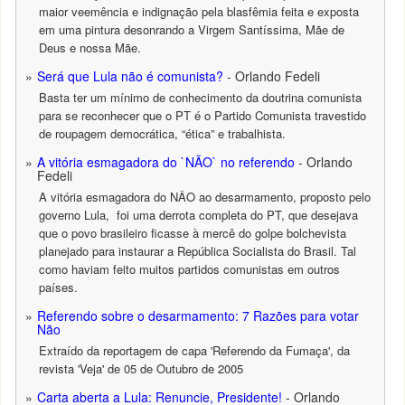
maior veemência e indignação pela blasfêmia feita e exposta
em uma pintura desonrando a Virgem Santíssima, Mãe de
Deus e nossa Mãe.
Será que Lula não é comunista?
- Orlando Fedeli
Basta ter um mínimo de conhecimento da doutrina comunista
para se reconhecer que o PT é o Partido Comunista travestido
de roupagem democrática, “ética” e trabalhista.
A vitória esmagadora do `NÃO` no referendo
- Orlando
Fedeli
A vitória esmagadora do NÂO ao desarmamento, proposto pelo
governo Lula, foi uma derrota completa do PT, que desejava
que o povo brasileiro ficasse à mercê do golpe bolchevista
planejado para instaurar a República Socialista do Brasil. Tal
como haviam feito muitos partidos comunistas em outros
países.
Referendo sobre o desarmamento: 7 Razões para votar
Não
Extraído da reportagem de capa 'Referendo da Fumaça', da
revista 'Veja' de 05 de Outubro de 2005
Carta aberta a Lula: Renuncie, Presidente!
- Orlando