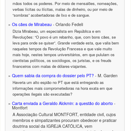
mãos todos os poderes. Por meio de mensalões, nomeações,
verbas lícitas ou ilícitas, malas de dinheiro, ou por meio de
“sombras” acobertadoras de lixo e de sangue.
Os cães de Mirabeau
- Orlando Fedeli
Dizia Mirabeau, um especialista em República e em
Revoluções: “O povo é um rebanho, que, com bons cães, se
leva para onde se quiser”. Grande verdade esta, que valia bem
naqueles tempos da Revolução Francesa e que vale muito
mais hoje, nestes tempos universitários, em que pululam os
cientistas políticos, os sociólogos, os juristas, e os freuds
financeiros com malas de dólares-viajantes.
Quem sabia da compra do dossier pelo PT?
- M. Garden
Haveria um alto espião no PT que está entregando as
informações mais comprometedoras na hora exata em que
operações ilegais são executadas?
Carta enviada a Geraldo Alckmin: a questão do aborto
-
Montfort
A Associação Cultural MONTFORT, entidade civil, cujos
membros e simpatizantes procuram obedecer e praticar
doutrina social da IGREJA CATÓLICA, vem