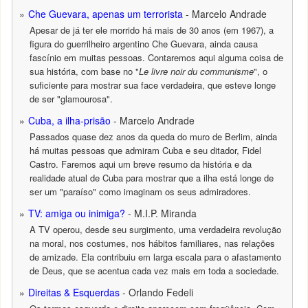
Che Guevara, apenas um terrorista
- Marcelo Andrade
Apesar de já ter ele morrido há mais de 30 anos (em 1967), a
figura do guerrilheiro argentino Che Guevara, ainda causa
fascínio em muitas pessoas. Contaremos aqui alguma coisa de
sua história, com base no "
Le livre noir du communisme
", o
suficiente para mostrar sua face verdadeira, que esteve longe
de ser "glamourosa".
Cuba, a ilha-prisão
- Marcelo Andrade
Passados quase dez anos da queda do muro de Berlim, ainda
há muitas pessoas que admiram Cuba e seu ditador, Fidel
Castro. Faremos aqui um breve resumo da história e da
realidade atual de Cuba para mostrar que a ilha está longe de
ser um "paraíso" como imaginam os seus admiradores.
TV: amiga ou inimiga?
- M.I.P. Miranda
A TV operou, desde seu surgimento, uma verdadeira revolução
na moral, nos costumes, nos hábitos familiares, nas relações
de amizade. Ela contribuiu em larga escala para o afastamento
de Deus, que se acentua cada vez mais em toda a sociedade.
Direitas & Esquerdas
- Orlando Fedeli