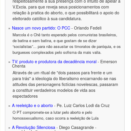
respeitosamente a sua presença com o intuito de apelar a
V.Excia. para que reveja seus posicionamentos com
relação à pratica do aborto, o que possibilitará o apoio do
eleitorado católico à sua candidatura.
Nasce um novo partido: O PCC
- Orlando Fedeli
Marcola é o Chê tanto esperado pelos comunistas brasileiros,
de batina e sem batina, e que gostam de se dizer
“socialistas”... para não assustar os timoratos de paróquia, e os
burgueses complexados pelo sofisma da mais valia.
TV: produto e produtora da decadência moral
- Emerson
Chenta
Através de um ritual de "dois passos para frente e um
para trás" a ideologia do liberalismo encarnando-se nas
atitudes das personagens fictícias novelescas, passaram
a constituir verdadeiros modelos de vida aos
espectadores
A reeleição e o aborto
- Pe. Luiz Carlos Lodi da Cruz
O PT compromete-se a lutar pelo aborto e pelo
homossexualismo, caso ocorra a reeleição de Lula
A Revolução Silenciosa
- Diego Casagrande -