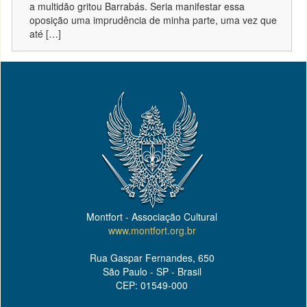
a multidão gritou Barrabás. Seria manifestar essa
oposição uma imprudência de minha parte, uma vez que
até […]
Montfort - Associação Cultural
www.montfort.org.br
Rua Gaspar Fernandes, 650
São Paulo - SP - Brasil
CEP: 01549-000