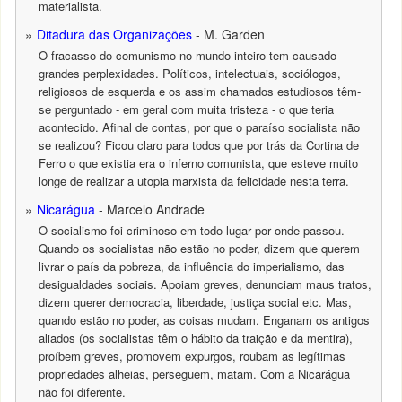
materialista.
Ditadura das Organizações
- M. Garden
O fracasso do comunismo no mundo inteiro tem causado
grandes perplexidades. Políticos, intelectuais, sociólogos,
religiosos de esquerda e os assim chamados estudiosos têm-
se perguntado - em geral com muita tristeza - o que teria
acontecido. Afinal de contas, por que o paraíso socialista não
se realizou? Ficou claro para todos que por trás da Cortina de
Ferro o que existia era o inferno comunista, que esteve muito
longe de realizar a utopia marxista da felicidade nesta terra.
Nicarágua
- Marcelo Andrade
O socialismo foi criminoso em todo lugar por onde passou.
Quando os socialistas não estão no poder, dizem que querem
livrar o país da pobreza, da influência do imperialismo, das
desigualdades sociais. Apoiam greves, denunciam maus tratos,
dizem querer democracia, liberdade, justiça social etc. Mas,
quando estão no poder, as coisas mudam. Enganam os antigos
aliados (os socialistas têm o hábito da traição e da mentira),
proíbem greves, promovem expurgos, roubam as legítimas
propriedades alheias, perseguem, matam. Com a Nicarágua
não foi diferente.