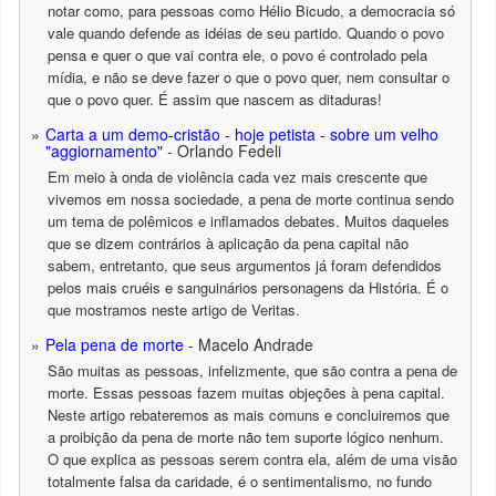
notar como, para pessoas como Hélio Bicudo, a democracia só
vale quando defende as idéias de seu partido. Quando o povo
pensa e quer o que vai contra ele, o povo é controlado pela
mídia, e não se deve fazer o que o povo quer, nem consultar o
que o povo quer. É assim que nascem as ditaduras!
Carta a um demo-cristão - hoje petista - sobre um velho
"aggiornamento"
- Orlando Fedeli
Em meio à onda de violência cada vez mais crescente que
vivemos em nossa sociedade, a pena de morte continua sendo
um tema de polêmicos e inflamados debates. Muitos daqueles
que se dizem contrários à aplicação da pena capital não
sabem, entretanto, que seus argumentos já foram defendidos
pelos mais cruéis e sanguinários personagens da História. É o
que mostramos neste artigo de Veritas.
Pela pena de morte
- Macelo Andrade
São muitas as pessoas, infelizmente, que são contra a pena de
morte. Essas pessoas fazem muitas objeções à pena capital.
Neste artigo rebateremos as mais comuns e concluiremos que
a proibição da pena de morte não tem suporte lógico nenhum.
O que explica as pessoas serem contra ela, além de uma visão
totalmente falsa da caridade, é o sentimentalismo, no fundo