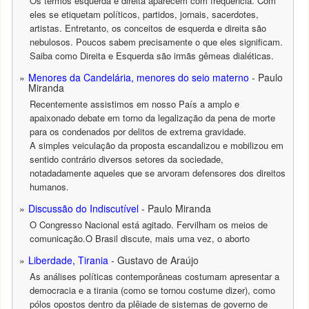
Os termos esquerda e direita aparecem com freqüência. Com
eles se etiquetam políticos, partidos, jornais, sacerdotes,
artistas. Entretanto, os conceitos de esquerda e direita são
nebulosos. Poucos sabem precisamente o que eles significam.
Saiba como Direita e Esquerda são irmãs gêmeas dialéticas.
Menores da Candelária, menores do seio materno
- Paulo
Miranda
Recentemente assistimos em nosso País a amplo e
apaixonado debate em torno da legalização da pena de morte
para os condenados por delitos de extrema gravidade.
A simples veiculação da proposta escandalizou e mobilizou em
sentido contrário diversos setores da sociedade,
notadadamente aqueles que se arvoram defensores dos direitos
humanos.
Discussão do Indiscutível
- Paulo Miranda
O Congresso Nacional está agitado. Fervilham os meios de
comunicação.O Brasil discute, mais uma vez, o aborto
Liberdade, Tirania
- Gustavo de Araújo
As análises políticas contemporâneas costumam apresentar a
democracia e a tirania (como se tornou costume dizer), como
pólos opostos dentro da plêiade de sistemas de governo de