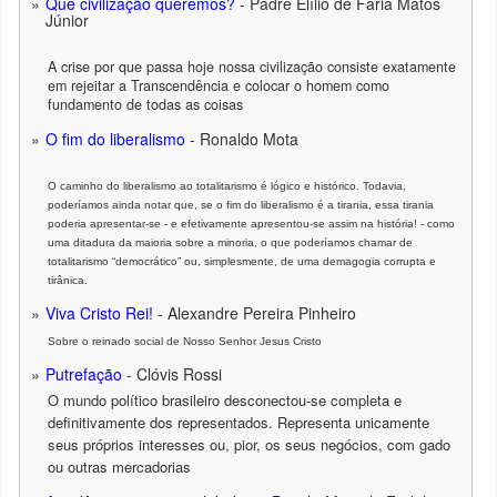
Que civilização queremos?
- Padre Elílio de Faria Matos
Júnior
A crise por que passa hoje nossa civilização consiste exatamente
em rejeitar a Transcendência e colocar o homem como
fundamento de todas as coisas
O fim do liberalismo
- Ronaldo Mota
O caminho do liberalismo ao totalitarismo é lógico e histórico. Todavia,
poderíamos ainda notar que, se o fim do liberalismo é a tirania, essa tirania
poderia apresentar-se - e efetivamente apresentou-se assim na história! - como
uma ditadura da maioria sobre a minoria, o que poderíamos chamar de
totalitarismo “democrático” ou, simplesmente, de uma demagogia corrupta e
tirânica.
Viva Cristo Rei!
- Alexandre Pereira Pinheiro
Sobre o reinado social de Nosso Senhor Jesus Cristo
Putrefação
- Clóvis Rossi
O mundo político brasileiro desconectou-se completa e
definitivamente dos representados. Representa unicamente
seus próprios interesses ou, pior, os seus negócios, com gado
ou outras mercadorias