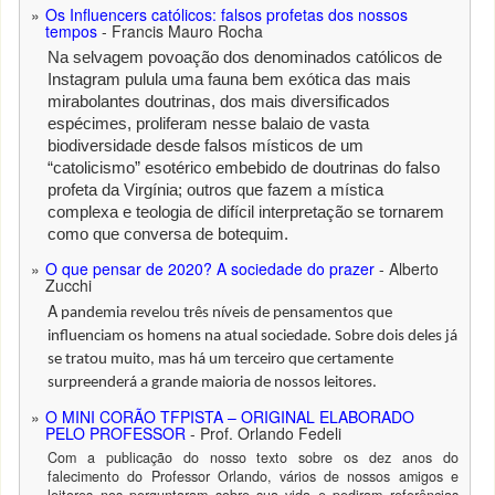
Os Influencers católicos: falsos profetas dos nossos
tempos
- Francis Mauro Rocha
Na selvagem povoação dos denominados católicos de
Instagram pulula uma fauna bem exótica das mais
mirabolantes doutrinas, dos mais diversificados
espécimes, proliferam nesse balaio de vasta
biodiversidade desde falsos místicos de um
“catolicismo” esotérico embebido de doutrinas do falso
profeta da Virgínia; outros que fazem a mística
complexa e teologia de difícil interpretação se tornarem
como que conversa de botequim.
O que pensar de 2020? A sociedade do prazer
- Alberto
Zucchi
A
pandemia revelou três níveis de pensamentos que
influenciam os homens na atual sociedade. Sobre dois deles já
se tratou muito, mas há um terceiro que certamente
surpreenderá a grande maioria de nossos leitores.
O MINI CORÃO TFPISTA – ORIGINAL ELABORADO
PELO PROFESSOR
- Prof. Orlando Fedeli
Com a publicação do nosso texto sobre os dez anos do
falecimento do Professor Orlando, vários de nossos amigos e
leitores nos perguntaram sobre sua vida e pediram referências