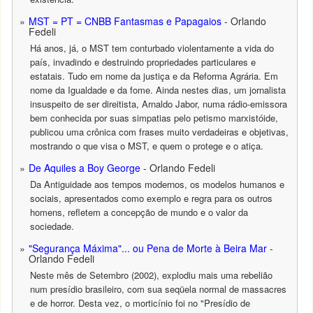
MST = PT = CNBB Fantasmas e Papagaios
- Orlando
Fedeli
Há anos, já, o MST tem conturbado violentamente a vida do
país, invadindo e destruindo propriedades particulares e
estatais. Tudo em nome da justiça e da Reforma Agrária. Em
nome da Igualdade e da fome. Ainda nestes dias, um jornalista
insuspeito de ser direitista, Arnaldo Jabor, numa rádio-emissora
bem conhecida por suas simpatias pelo petismo marxistóide,
publicou uma crônica com frases muito verdadeiras e objetivas,
mostrando o que visa o MST, e quem o protege e o atiça.
De Aquiles a Boy George
- Orlando Fedeli
Da Antiguidade aos tempos modernos, os modelos humanos e
sociais, apresentados como exemplo e regra para os outros
homens, refletem a concepção de mundo e o valor da
sociedade.
"Segurança Máxima"... ou Pena de Morte à Beira Mar
-
Orlando Fedeli
Neste mês de Setembro (2002), explodiu mais uma rebelião
num presídio brasileiro, com sua seqüela normal de massacres
e de horror. Desta vez, o morticínio foi no "Presídio de