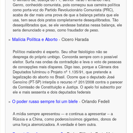
Genro, conhecido comunista, pois começou sua carreira política
como porta-voz do Partido Revolucionário Comunista (PRC),
acaba de dar mais uma prova de que a balança petista que ele
usa, tem seus dois pratos completamente desequilibrados. Tão
desequilibrados que, se ele vendesse batatas nessa balança, ele
seria denunciado e preso, como fraudador de peso.
Malícia Política e Aborto
- Cicero Harada
Político malandro é esperto. Seu olhar fisiológico não se
desprega do próprio umbigo. Concorda sempre com o possível
eleitor. Surfa nas ondas da contradição e leva o voto de pessoas
de concepções mais díspares. Digo isso, porque a Câmara dos
Deputados fulminou o Projeto nº 1.135/91, que pretende a
legalização do aborto no Brasil. Ocorre que o deputado José
Genoíno (PT-SP) interpôs o recurso nº 201/2008 contra o parecer
da Comissão de Constituição e Justiça. O apelo foi subscrito por
ele e mais sessenta e dois deputados federais
O poder russo sempre foi um blefe
- Orlando Fedeli
A mídia sempre apresentou –- e continua a apresentar -- a
Rússia e a China, como poderosíssimos gigantes, donos de
uma força aterrorizadora. A verdade é bem outra.