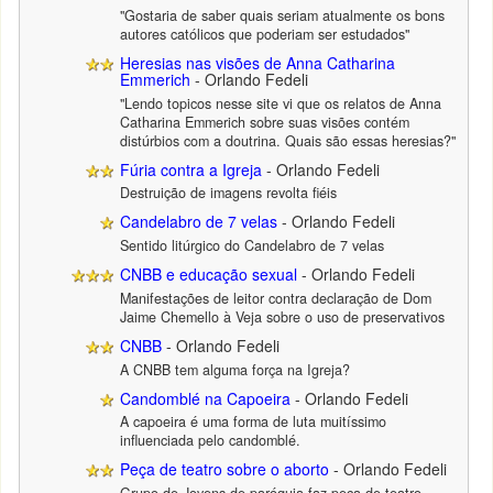
"Gostaria de saber quais seriam atualmente os bons
autores católicos que poderiam ser estudados"
Heresias nas visões de Anna Catharina
Emmerich
- Orlando Fedeli
"Lendo topicos nesse site vi que os relatos de Anna
Catharina Emmerich sobre suas visões contém
distúrbios com a doutrina. Quais são essas heresias?"
Fúria contra a Igreja
- Orlando Fedeli
Destruição de imagens revolta fiéis
Candelabro de 7 velas
- Orlando Fedeli
Sentido litúrgico do Candelabro de 7 velas
CNBB e educação sexual
- Orlando Fedeli
Manifestações de leitor contra declaração de Dom
Jaime Chemello à Veja sobre o uso de preservativos
CNBB
- Orlando Fedeli
A CNBB tem alguma força na Igreja?
Candomblé na Capoeira
- Orlando Fedeli
A capoeira é uma forma de luta muitíssimo
influenciada pelo candomblé.
Peça de teatro sobre o aborto
- Orlando Fedeli
Grupo de Jovens de paróquia faz peça de teatro