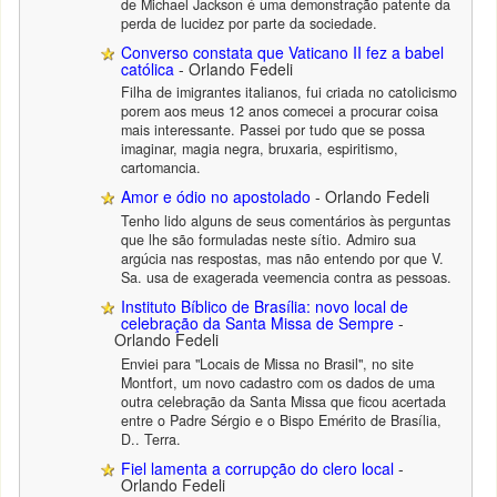
de Michael Jackson é uma demonstração patente da
perda de lucidez por parte da sociedade.
Converso constata que Vaticano II fez a babel
católica
- Orlando Fedeli
Filha de imigrantes italianos, fui criada no catolicismo
porem aos meus 12 anos comecei a procurar coisa
mais interessante. Passei por tudo que se possa
imaginar, magia negra, bruxaria, espiritismo,
cartomancia.
Amor e ódio no apostolado
- Orlando Fedeli
Tenho lido alguns de seus comentários às perguntas
que lhe são formuladas neste sítio. Admiro sua
argúcia nas respostas, mas não entendo por que V.
Sa. usa de exagerada veemencia contra as pessoas.
Instituto Bíblico de Brasília: novo local de
celebração da Santa Missa de Sempre
-
Orlando Fedeli
Enviei para "Locais de Missa no Brasil", no site
Montfort, um novo cadastro com os dados de uma
outra celebração da Santa Missa que ficou acertada
entre o Padre Sérgio e o Bispo Emérito de Brasília,
D.. Terra.
Fiel lamenta a corrupção do clero local
-
Orlando Fedeli