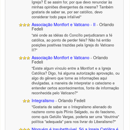
Igreja? E se assim for, por que devo renunciar às
minhas opiniões divergentes da mesma? Também
gostaria de saber se, por ser católico, devo
considerar todo papa infalível"
Associação Montfort e Vaticano - II
- Orlando
Fedeli
"até onde as idéias do Concílio perjudicaram a fé
católica, ao ponto de perder fiéis? Não há então
posições positivas trazidas pela Igreja do Vaticano
II?"
Associação Montfort e Vaticano
- Orlando
Fedeli
"Existe algum vínculo entre a Montfort e a Igreja
Católica? Digo, há alguma autorização aprovação, ou
algo do gênero que torne as informações aqui
divulgadas, a maneira de interpretar o catecismo e
entender certos acontecimentos, fonte de informação
reconhecida pelo Vaticano?"
Integralismo
- Orlando Fedeli
"Gostaria de saber se o Integralismo alienado do
nazismo como quis Plínio Salgado, ou do fascismo,
como quis Getúlio Vargas, poderia ser uma "doutrina"
política "adequada" para nos livrar do Liberalismo?"
Ninguém é insubstituível. Só a Igreja Católica é