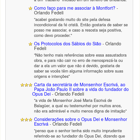
Como faço para me associar à Montfort?
-
Orlando Fedeli
"acabei gostando muito do site pela defesa
incondicional da fé cristã. Então gostaria de saber se
posso me associar, e caso a resosta seja positiva,
como devo proceder."
Os Protocolos dos Sábios do Sião
- Orlando
Fedeli
"Não tenho mais referências sobre essa assustadora
obra, e para não cair no erro de menosprezá-la ou
dar a ela um valor que não é devido, gostaria de
saber se vocês têm alguma informação sobre suas
origens e intenções"
Carta da secretária de Monsenhor Escrivá, ao
Papa João Paulo II sobre a vida do fundador do
Opus Dei
- Orlando Fedeli
"a vida de Monsenhor José Maria Escrivá de
Balagüer, a qual eu testemunhei por muitos anos,
não era admirável e muito menos digna de imitação"
Considerações sobre o Opus Dei e Monsenhor
Escrivá
- Orlando Fedeli
"penso que o senhor tenha sido muito imprudente
referindo-se ao fundador do Opus Dei, dizendo que