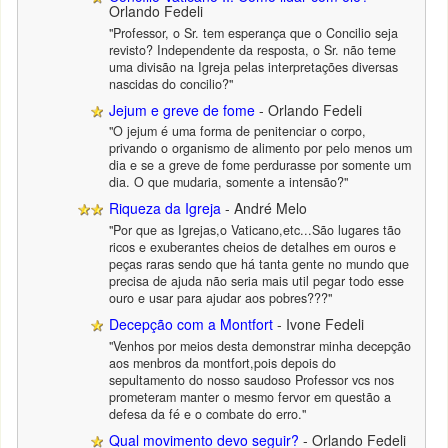
Orlando Fedeli
"Professor, o Sr. tem esperança que o Concilio seja
revisto? Independente da resposta, o Sr. não teme
uma divisão na Igreja pelas interpretações diversas
nascidas do concilio?"
Jejum e greve de fome
- Orlando Fedeli
"O jejum é uma forma de penitenciar o corpo,
privando o organismo de alimento por pelo menos um
dia e se a greve de fome perdurasse por somente um
dia. O que mudaria, somente a intensão?"
Riqueza da Igreja
- André Melo
"Por que as Igrejas,o Vaticano,etc...São lugares tão
ricos e exuberantes cheios de detalhes em ouros e
peças raras sendo que há tanta gente no mundo que
precisa de ajuda não seria mais util pegar todo esse
ouro e usar para ajudar aos pobres???"
Decepção com a Montfort
- Ivone Fedeli
"Venhos por meios desta demonstrar minha decepção
aos menbros da montfort,pois depois do
sepultamento do nosso saudoso Professor vcs nos
prometeram manter o mesmo fervor em questão a
defesa da fé e o combate do erro."
Qual movimento devo seguir?
- Orlando Fedeli