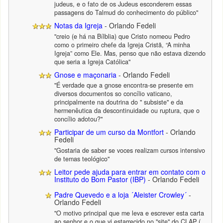
judeus, e o fato de os Judeus esconderem essas
passagens do Talmud do conhecimento do público"
Notas da Igreja
- Orlando Fedeli
"creio (e há na Bílblia) que Cristo nomeou Pedro
como o primeiro chefe da Igreja Cristã, “A minha
Igreja” como Ele. Mas, penso que não estava dizendo
que seria a Igreja Católica"
Gnose e maçonaria
- Orlando Fedeli
"É verdade que a gnose encontra-se presente em
diversos documentos so concílio vaticano,
principalmente na doutrina do " subsiste" e da
hermenêutica da descontinuidade ou ruptura, que o
concílio adotou?"
Participar de um curso da Montfort
- Orlando
Fedeli
"Gostaria de saber se voces realizam cursos intensivo
de temas teológico"
Leitor pede ajuda para entrar em contato com o
Instituto do Bom Pastor (IBP)
- Orlando Fedeli
Padre Quevedo e a loja ´Aleister Crowley´
-
Orlando Fedeli
"O motivo principal que me leva e escrever esta carta
ao senhor e o que vi estarrecido no "site" do CLAP (