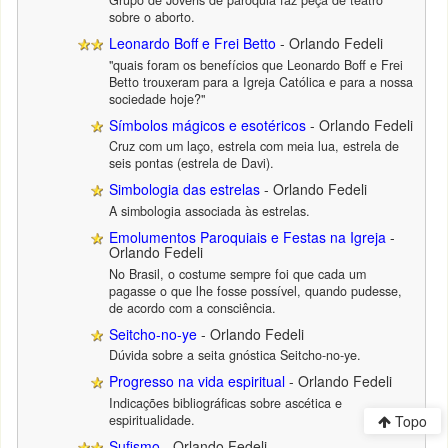
sobre o aborto.
Leonardo Boff e Frei Betto
- Orlando Fedeli
"quais foram os benefícios que Leonardo Boff e Frei
Betto trouxeram para a Igreja Católica e para a nossa
sociedade hoje?"
Símbolos mágicos e esotéricos
- Orlando Fedeli
Cruz com um laço, estrela com meia lua, estrela de
seis pontas (estrela de Davi).
Simbologia das estrelas
- Orlando Fedeli
A simbologia associada às estrelas.
Emolumentos Paroquiais e Festas na Igreja
-
Orlando Fedeli
No Brasil, o costume sempre foi que cada um
pagasse o que lhe fosse possível, quando pudesse,
de acordo com a consciência.
Seitcho-no-ye
- Orlando Fedeli
Dúvida sobre a seita gnóstica Seitcho-no-ye.
Progresso na vida espiritual
- Orlando Fedeli
Indicações bibliográficas sobre ascética e
espiritualidade.
Topo
Sufismo
- Orlando Fedeli