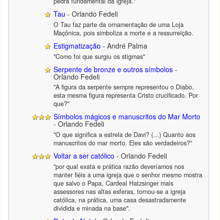
pedra fundamental da igreja."
Tau
- Orlando Fedeli
O Tau faz parte da ornamentação de uma Loja
Maçônica, pois simboliza a morte e a ressurreição.
Estigmatização
- André Palma
"Como foi que surgiu os stigmas"
Serpente de bronze e outros símbolos
-
Orlando Fedeli
"A figura da serpente sempre representou o Diabo,
esta mesma figura representa Cristo crucificado. Por
que?"
Símbolos mágicos e manuscritos do Mar Morto
- Orlando Fedeli
"O que significa a estrela de Davi? (...) Quanto aos
manuscritos do mar morto. Eles são verdadeiros?"
Voltar a ser católico
- Orlando Fedeli
"por qual exata e prática razão deveríamos nos
manter fiéis a uma igreja que o senhor mesmo mostra
que salvo o Papa, Cardeal Hatzsinger mais
assessores nas altas esferas, tornou-se a igreja
católica, na prática, uma casa desastradamente
dividida e minada na base".