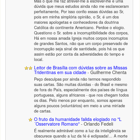
Mas o que me faz atrever-me a escrever-lhe é uma
dúvida que meus estudos ainda não me esclareceram
perfeitamente, Por isso confio essas dúvidas ao Sr,
pois em minha simplória opinião, o Sr, é um dos
maiores apologetas e conhecedores da doutrina
Católica do continente Americano. Perdoe o elogio.
Questiono o Sr. sobre a incorruptibilidade dos corpos,
Há em nossa amada Igreja muitos corpos incorruptos
de grandes Santos, não que um corpo preservado de
incorrupção seja sinal de santidade, pois há os que
assim estão por conta da adversidades do tempo e
local.
Leitor de Brasília com dúvidas sobre as Missas
Tridentinas em sua cidade
- Guilherme Chenta
Peço desculpas por ainda não termos respondido
suas cartas. São muitas dúvidas - do Brasil e mesmo
de fora do País, especialmente dos países de língua
portuguesa, alguns africanos - que nos chegam todos
os dias. Pelo menos por enquanto, somos apenas
alguns poucos (voluntários) em meio a uma miríade
de cartas.
O fruto da humanidade falida elogiado no "L
´Osservatore Romano"
- Orlando Fedeli
É realmente admirável como a luz da inteligência se
obscurece quando a luz da fé é eclipsada!... A morte