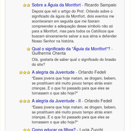
Sobre a Águia da Montfort
- Ricardo Sampaio
Depois que reli o artigo do Prof. Orlando sobre o
significado da águia da Montfort, dois eventos me
aconteceram em seguida que me fizeram
compreender a adequação desse símbolo não só
para a Montfort, mas para todos os Católicos que
buscam sinceramente salvar a sua alma e defender
Nosso Senhor na história.
Qual o significado da "Águia da Montfort"?
-
Guilherme Chenta
Olá, gostaria de saber qual o significado do brasão
do site?
A alegria da Juventude
- Orlando Fedeli
"Esses jovens que hoje matam, se drogam, bebem,
se prostituem até muito pouco tempo atrás eram
crianças..E o que foi passado para que eles se
tornassem o que são hoje?"
A alegria da Juventude - II
- Orlando Fedeli
"Esses jovens que hoje matam, se drogam, bebem,
se prostituem até muito pouco tempo atrás eram
crianças..E o que foi passado para que eles se
tornassem o que são hoje?"
Como educar os filhos?
- Lucia Zucchi