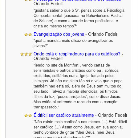
Orlando Fedeli
"gostaria saber o que o Sr. pensa sobre a Psicologia
Comportamental (baseada no Behaviorismo Radical
de Skinner) e como atuar de forma profissional e
cristã ao mesmo tempo?"
Evangelização dos jovens
- Orlando Fedeli
"qual a maneira mais eficaz de evangelizar os
jovens?"
Onde está o respiradouro para os católicos?
-
Orlando Fedeli
"lendo no site da Montfort , vendo cartas de
seminaristas e outros cristãos como eu , sofridos,
excluídos, solitários numa Igreja tomada pelos
inimigos. Já não me sinto tão só e vejo que o papa
também não está só, além de Deus tem muitos do
seu lado. Talvez a maioria silenciosa, os tímidos
filhos da luz, “pouco arrojados”, como disse Jesus.
Mas estão aí sofrendo e rezando com o coração
transpassado."
É difícil ser católico atualmente
- Orlando Fedeli
"Não existe mais confissão nas missas (...) Está difícil
ser católico (...) Assim como Jesus, em sua agonia,
tenho vontade de gritar "Meu Deus, meu Deus,
porque me (nos) abandonaste"?"