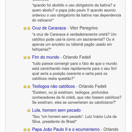
"quando foi abolido o uso obrigatorio da batina? e
quem aboliu? o papa joão paulo II quando asumiu
ordenou o uso obrigatorio da batina nas dependencia
do vaticano!"
Cruz de Caravaca
- Vitor Peregrino
"a cruz de Caravaca é verdadeiramente cristã? Um
católico pode usá-la como um sacramental? Ou é
apenas um amuleto ou talismã pagão usado em
feitiçarias?"
Fim do mundo
- Orlando Fedeli
"tudo parece convergir para o fato de que o mundo
está caminhando mais rapidamente para o seu fim!
qual seria a posição coerente e certa para os
católicos nesta questão?"
Teólogos não católicos
- Orlando Fedeli
"Existem, ou já existiram, teólogos, profundos
conhecedores da fé cristã, que não fossem católicos?
Se existiram, eles se converteram ao catolicismo?"
Lula, homem sem pecado
"Sou "um homem sem pecado", Luiz Inácio Lula da
Silva, presidente do Brasil"
Papa João Paulo II e o ecumenismo
- Orlando