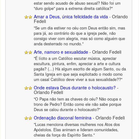
estar sendo acusdo de abuso sexual? Não foi um
"duro golpe" para a extrema direita católica?"
Amar a Deus, única felicidade da vida
- Orlando
Fedeli
"Se um dia estiver no céu com Deus então sim, mas
para já, ao contrário do que a igreja pede, não
consigo viver com alegria, mas só como alguém que
anda desterrado no mundo."
Arte, namoro e sexualidade
- Orlando Fedeli
"É lícito a um Católico escutar música, apreciar
escultura, pintura, enfim, apreciar a arte e cultura
pagãs? (...) Hà algum escrito de algum Santo, ou da
Santa Igreja em que seja explicitado o modo como
um casal Católico deve viver a sua sexualidade??"
Onde estava Deus durante o holocausto?
-
Orlando Fedeli
"O Papa não tem as chaves do céu? Não ocupa o
trono de Pedro? Então como ele não sabe porque
Deus se calou durante o holocausto?"
Ordenação diaconal feminina
- Orlando Fedeli
"Lucas menciona diversas mulheres nos Atos dos
Apóstolos. Elas animam e lideram comunidades,
cheias da força do Espírito Santo."