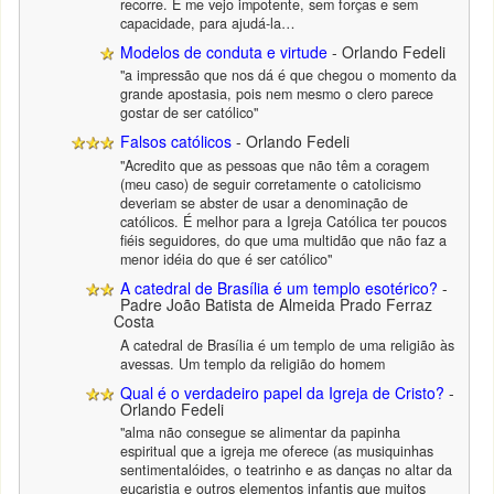
recorre. E me vejo impotente, sem forças e sem
capacidade, para ajudá-la…
Modelos de conduta e virtude
- Orlando Fedeli
"a impressão que nos dá é que chegou o momento da
grande apostasia, pois nem mesmo o clero parece
gostar de ser católico"
Falsos católicos
- Orlando Fedeli
"Acredito que as pessoas que não têm a coragem
(meu caso) de seguir corretamente o catolicismo
deveriam se abster de usar a denominação de
católicos. É melhor para a Igreja Católica ter poucos
fiéis seguidores, do que uma multidão que não faz a
menor idéia do que é ser católico"
A catedral de Brasília é um templo esotérico?
-
Padre João Batista de Almeida Prado Ferraz
Costa
A catedral de Brasília é um templo de uma religião às
avessas. Um templo da religião do homem
Qual é o verdadeiro papel da Igreja de Cristo?
-
Orlando Fedeli
"alma não consegue se alimentar da papinha
espiritual que a igreja me oferece (as musiquinhas
sentimentalóides, o teatrinho e as danças no altar da
eucaristia e outros elementos infantis que muitos