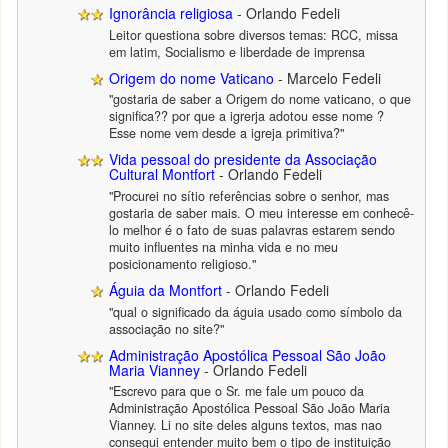
Ignorância religiosa
- Orlando Fedeli
Leitor questiona sobre diversos temas: RCC, missa
em latim, Socialismo e liberdade de imprensa
Origem do nome Vaticano
- Marcelo Fedeli
"gostaria de saber a Origem do nome vaticano, o que
significa?? por que a igrerja adotou esse nome ?
Esse nome vem desde a igreja primitiva?"
Vida pessoal do presidente da Associação
Cultural Montfort
- Orlando Fedeli
"Procurei no sítio referências sobre o senhor, mas
gostaria de saber mais. O meu interesse em conhecê-
lo melhor é o fato de suas palavras estarem sendo
muito influentes na minha vida e no meu
posicionamento religioso."
Águia da Montfort
- Orlando Fedeli
"qual o significado da águia usado como símbolo da
associação no site?"
Administração Apostólica Pessoal São João
Maria Vianney
- Orlando Fedeli
"Escrevo para que o Sr. me fale um pouco da
Administração Apostólica Pessoal São João Maria
Vianney. Li no site deles alguns textos, mas nao
consegui entender muito bem o tipo de instituição