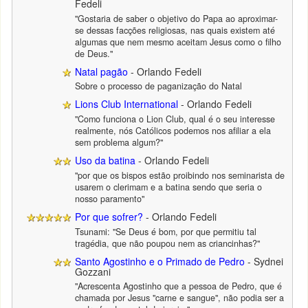
Fedeli
"Gostaria de saber o objetivo do Papa ao aproximar-
se dessas facções religiosas, nas quais existem até
algumas que nem mesmo aceitam Jesus como o filho
de Deus."
Natal pagão
- Orlando Fedeli
Sobre o processo de paganização do Natal
Lions Club International
- Orlando Fedeli
"Como funciona o Lion Club, qual é o seu interesse
realmente, nós Católicos podemos nos afiliar a ela
sem problema algum?"
Uso da batina
- Orlando Fedeli
"por que os bispos estão proibindo nos seminarista de
usarem o clerimam e a batina sendo que seria o
nosso paramento"
Por que sofrer?
- Orlando Fedeli
Tsunami: "Se Deus é bom, por que permitiu tal
tragédia, que não poupou nem as criancinhas?"
Santo Agostinho e o Primado de Pedro
- Sydnei
Gozzani
"Acrescenta Agostinho que a pessoa de Pedro, que é
chamada por Jesus "carne e sangue", não podia ser a