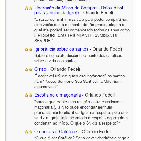
Liberação da Missa de Sempre - Raiou o sol
pelas janelas da Igreja
- Orlando Fedeli
"a razão de minha missiva é para poder compartilhar
com vocês deste momento de tão grande alegria o
qual até poderá ser comemorado todos os anos como
a RESSUREIÇÃO TRIUNFANTE DA MISSA DE
SEMPRE!"
Ignorância sobre os santos
- Orlando Fedeli
Sobre o completo desconhecimento dos católicos
sobre a vida dos santos
O riso
- Orlando Fedeli
É aceitável rir? em quais circunstâncias? os santos
riam? Nosso Senhor e Sua Santíssima Mãe riram
alguma vez?"
Escotismo e maçonaria
- Orlando Fedeli
"parece que existe uma relação entre escotismo e
maçonaria (...) Não pude encontrar nenhum
pronunciamento oficial da Igreja a respeito, pelo que
se diz a Igreja teria se calado a respeito depois de o
condenar, ao início. O que o Sr. diz a respeito?"
O que é ser Católico?
- Orlando Fedeli
"O que é ser Católico? Seria dever obediência cega a