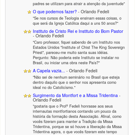
padres se utilizam para atrair a atenção da juventude"
O que podemos fazer?
- Orlando Fedeli
"Se nos cursos de Teologia ensinam essas coisas, o
que será da Igreja Católica daqui a uns 50 anos?"
Instituto de Cristo Rei e Instituto do Bom Pastor
- Orlando Fedeli
"Caro professor, fiquei sabendo de um Instituto nos
Estados Unidos "Institute of Chist The King Sovereign
Priest", pareceu-me muito santa suas idéias.
Pergunto: Não poderia este Instituto se instalar no
Brasil, ou iniciar uma obra neste País?"
A Capela vazia...
- Orlando Fedeli
"Não sei de nenhum seminário no Brasil que esteja
dentro daquilo que o senhor nos apresenta como
ideal no do Catolicísmo."
Surgimento da Montfort e a Missa Tridentina
-
Orlando Fedeli
"gostaria que o Profº Fedeli honrasse aos seus
internautas montfortianos contando um pouco da
história da formação desta Associação. Afinal, como
vocês fizeram para manter a Tradição da Missa
Tridentina, porque se só houve a liberação da Missa
Tridentina agora, o que vocês fizeram este tempo