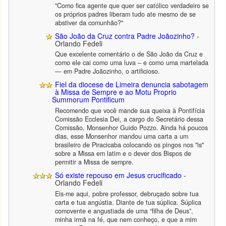
"Como fica agente que quer ser católico verdadeiro se
os próprios padres liberam tudo ate mesmo de se
abstiver da comunhão?"
São João da Cruz contra Padre Joãozinho?
-
Orlando Fedeli
Que excelente comentário o de São João da Cruz e
como ele cai como uma luva – e como uma martelada
— em Padre Joãozinho, o artificioso.
Fiel da diocese de Limeira denuncia sabotagem
à Missa de Sempre e ao Motu Proprio
Summorum Pontificum
Recomendo que você mande sua queixa à Pontifícia
Comissão Ecclesia Dei, a cargo do Secretário dessa
Comissão, Monsenhor Guido Pozzo. Ainda há poucos
dias, esse Monsenhor mandou uma carta a um
brasileiro de Piracicaba colocando os pingos nos "is"
sobre a Missa em latim e o dever dos Bispos de
permitir a Missa de sempre.
Só existe repouso em Jesus crucificado
-
Orlando Fedeli
Eis-me aqui, pobre professor, debruçado sobre tua
carta e tua angústia. Diante de tua súplica. Súplica
comovente e angustiada de uma “filha de Deus”,
minha irmã na fé, que nem conheço, e que a mim