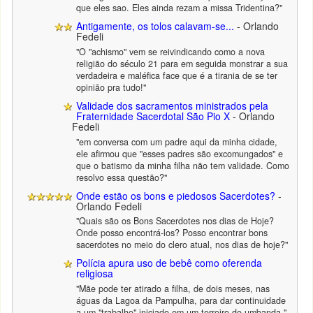
que eles sao. Eles ainda rezam a missa Tridentina?"
Antigamente, os tolos calavam-se...
- Orlando
Fedeli
"O "achismo" vem se reivindicando como a nova
religião do século 21 para em seguida monstrar a sua
verdadeira e maléfica face que é a tirania de se ter
opinião pra tudo!"
Validade dos sacramentos ministrados pela
Fraternidade Sacerdotal São Pio X
- Orlando
Fedeli
"em conversa com um padre aqui da minha cidade,
ele afirmou que "esses padres são excomungados" e
que o batismo da minha filha não tem validade. Como
resolvo essa questão?"
Onde estão os bons e piedosos Sacerdotes?
-
Orlando Fedeli
"Quais são os Bons Sacerdotes nos dias de Hoje?
Onde posso encontrá-los? Posso encontrar bons
sacerdotes no meio do clero atual, nos dias de hoje?"
Polícia apura uso de bebê como oferenda
religiosa
"Mãe pode ter atirado a filha, de dois meses, nas
águas da Lagoa da Pampulha, para dar continuidade
a um "trabalho" iniciado em um terreiro de umbanda."