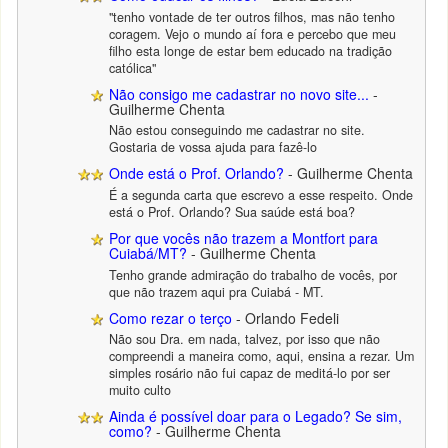
"tenho vontade de ter outros filhos, mas não tenho
coragem. Vejo o mundo aí fora e percebo que meu
filho esta longe de estar bem educado na tradição
católica"
Não consigo me cadastrar no novo site...
-
Guilherme Chenta
Não estou conseguindo me cadastrar no site.
Gostaria de vossa ajuda para fazê-lo
Onde está o Prof. Orlando?
- Guilherme Chenta
É a segunda carta que escrevo a esse respeito. Onde
está o Prof. Orlando? Sua saúde está boa?
Por que vocês não trazem a Montfort para
Cuiabá/MT?
- Guilherme Chenta
Tenho grande admiração do trabalho de vocês, por
que não trazem aqui pra Cuiabá - MT.
Como rezar o terço
- Orlando Fedeli
Não sou Dra. em nada, talvez, por isso que não
compreendi a maneira como, aqui, ensina a rezar. Um
simples rosário não fui capaz de meditá-lo por ser
muito culto
Ainda é possível doar para o Legado? Se sim,
como?
- Guilherme Chenta