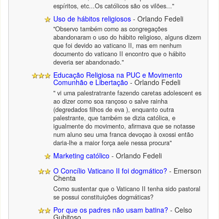
espíritos, etc...Os católicos são os vilões..."
Uso de hábitos religiosos
- Orlando Fedeli
"Observo também como as congregações
abandonaram o uso do hábito religioso, alguns dizem
que foi devido ao vaticano II, mas em nenhum
documento do vaticano II encontro que o hábito
deveria ser abandonado."
Educação Religiosa na PUC e Movimento
Comunhão e Libertação
- Orlando Fedeli
" vi uma palestratrante fazendo caretas adolescent es
ao dizer como soa rançoso o salve rainha
(degredados filhos de eva ), enquanto outra
palestrante, que também se dizia católica, e
igualmente do movimento, afirmava que se notasse
num aluno seu uma franca devoçao à oxossi então
daria-lhe a maior força aele nessa procura"
Marketing católico
- Orlando Fedeli
O Concílio Vaticano II foi dogmático?
- Emerson
Chenta
Como sustentar que o Vaticano II tenha sido pastoral
se possui constituições dogmáticas?
Por que os padres não usam batina?
- Celso
Gubitoso