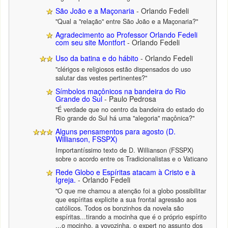
São João e a Maçonaria
- Orlando Fedeli
"Qual a "relação" entre São João e a Maçonaria?"
Agradecimento ao Professor Orlando Fedeli
com seu site Montfort
- Orlando Fedeli
Uso da batina e do hábito
- Orlando Fedeli
"clérigos e religiosos estão dispensados do uso
salutar das vestes pertinentes?"
Símbolos maçônicos na bandeira do Rio
Grande do Sul
- Paulo Pedrosa
"É verdade que no centro da bandeira do estado do
Rio grande do Sul há uma "alegoria" maçônica?"
Alguns pensamentos para agosto (D.
Willianson, FSSPX)
Importantíssimo texto de D. Willianson (FSSPX)
sobre o acordo entre os Tradicionalistas e o Vaticano
Rede Globo e Espíritas atacam à Cristo e à
Igreja.
- Orlando Fedeli
"O que me chamou a atenção foi a globo possibilitar
que espíritas explicite a sua frontal agressão aos
católicos. Todos os bonzinhos da novela são
espíritas...tirando a mocinha que é o próprio espírito
...o mocinho, a vovozinha, o expert no assunto dos