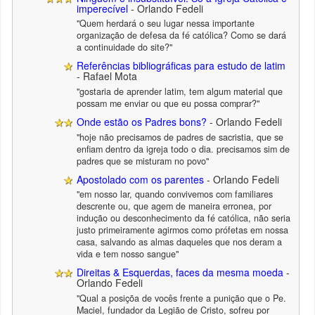
imperecível
- Orlando Fedeli
"Quem herdará o seu lugar nessa importante
organização de defesa da fé católica? Como se dará
a continuidade do site?"
Referências bibliográficas para estudo de latim
- Rafael Mota
"gostaria de aprender latim, tem algum material que
possam me enviar ou que eu possa comprar?"
Onde estão os Padres bons?
- Orlando Fedeli
"hoje não precisamos de padres de sacristia, que se
enfiam dentro da igreja todo o dia. precisamos sim de
padres que se misturam no povo"
Apostolado com os parentes
- Orlando Fedeli
"em nosso lar, quando convivemos com familiares
descrente ou, que agem de maneira erronea, por
indução ou desconhecimento da fé católica, não seria
justo primeiramente agirmos como prófetas em nossa
casa, salvando as almas daqueles que nos deram a
vida e tem nosso sangue"
Direitas & Esquerdas, faces da mesma moeda
-
Orlando Fedeli
"Qual a posiçõa de vocês frente a punição que o Pe.
Maciel, fundador da Legião de Cristo, sofreu por