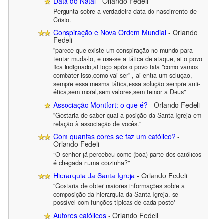
Data do Natal
- Orlando Fedeli
Pergunta sobre a verdadeira data do nascimento de
Cristo.
Conspiração e Nova Ordem Mundial
- Orlando
Fedeli
"parece que existe um conspiração no mundo para
tentar muda-lo, e usa-se a tática de ataque, ai o povo
fica indignado,ai logo após o povo fala "como vamos
combater isso,como vai ser" , ai entra um soluçao,
sempre essa mesma tática,essa solução sempre anti-
ética,sem moral,sem valores,sem temor a Deus"
Associação Montfort: o que é?
- Orlando Fedeli
"Gostaria de saber qual a posição da Santa Igreja em
relação à associação de vocês."
Com quantas cores se faz um católico?
-
Orlando Fedeli
"O senhor já percebeu como (boa) parte dos católicos
é chegada numa corzinha?"
Hierarquia da Santa Igreja
- Orlando Fedeli
"Gostaria de obter maiores informações sobre a
composição da hierarquia da Santa Igreja, se
possível com funções típicas de cada posto"
Autores católicos
- Orlando Fedeli