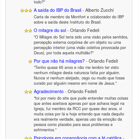
todo?"
A saída do IBP do Brasil
- Alberto Zucchi
Carta de membro da Montfort e colaborador do IBP
sobre a saída deste Instituto do Brasil.
O milagre do sol
- Orlando Fedeli
"O Milagre do Sol teria sido uma visão pelos sentidos,
percepção externa corpórea de um objeto ou uma
percepção interior (uma visão coletiva provocada por
Deus), por toda aquela multidão?"
Por que não há milagres?
- Orlando Fedeli
"Tenho quase 65 anos e não me lembro ter visto
nenhum milagre desta natureza feita por alguém.
Nunca vi nenhum aleijado, cego ou mudo que fosse
curado por alguém mesmo em nome de Jesus."
Agradecimento
- Orlando Fedeli
"foi por meio do site que pude entender muitas coisas
que antes aceitava apenas por que achava legal na
Igreja, fui membro da RCC por quase dez anos, vi
muita coisa por lá e hoje entendo que nada daquilo
era realmente verdade, apenas uso da emoção da
pessoa como placebo para seus problemas e
sofrimentos."
Psicologia em consonância com a fé católica
-