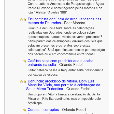
Centro Lationo Americano de Parapsicologia ). Agora
Padre Quevedo e homenageado pelos macons e da
loja " Aleister Crowley "!!!!!"
Fiel contesta denúncia de irregularidades nas
missas de Dourados
- Eder Moreira
Quanto a denúncia feita sobre as celebrações
realizadas em Dourados, onde se coloca sobre
apresentações teatrais, vocês estiveram presentes?
participaram das celebrações? ouviram dos fiéis que
estavam presentes e os relatos sobre estas
celebrações? Será que elas acontecem por imposição
dos padres ou é em concordancia entre todos?
Católico casa com presbiteriana e acaba
entrando na seita
- Orlando Fedeli
Leitor católico passa a freqüentar seita presbiteriana
por causa da esposa.
Denúncia: arcebispo de Vitória, Dom Luiz
Mancilha Vilela, não permite a celebração da
Santa Missa Tridentina
- Orlando Fedeli
Um grupo em Vitória busca a celebração da Santa
Missa em Rito Extraordinario, mas é impedido pelo
Arcebispo.
Corpos Incorruptos
- Orlando Fedeli