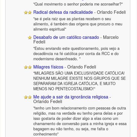
"Qual movimento o senhor poderia me aconselhar?"
Radical defesa da radicalidade
- Orlando Fedeli
"se é pela raiz que as plantas recebem o seu
alimento, é também das origens que procuro o meu
alimento espiritual"
Desabafo de um católico cansado
- Marcelo
Fedeli
"Estou enviando este questionamento, pois vejo a
decadência na fé católica por conta da RCC e do
modernismo desenfreado. "
Milagres físicos
- Orlando Fedeli
"MILAGRES SÃO UMA EXCLUSIVIDADE CATÓLICA!
NENHUM MILAGRE EXISTE NOS GRUPOS QUE SE
SEPARARAM DA IGREJA CATÓLICA, E MUITO
MENOS NO PENTECOSTALISMO!"
Me ajude a sair da ignorância religiosa
-
Orlando Fedeli
"tenho um bom relacionamento com pessoas de outra
religião, mas na verdade eu tenho pena delas e por
isso gostaria de poder dizer algo a elas como um
chamamento de conversão para a minha igreja e essa
bagagem eu não tenho, ou seja, me falta o
conhecimento"