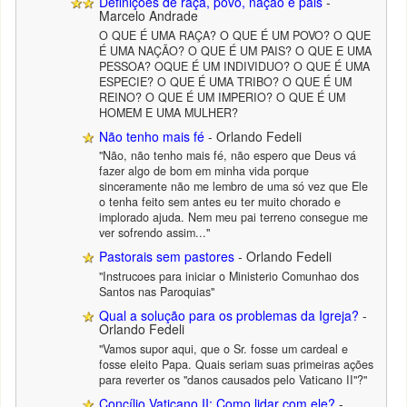
Definições de raça, povo, nação e pais
-
Marcelo Andrade
O QUE É UMA RAÇA? O QUE É UM POVO? O QUE
É UMA NAÇÃO? O QUE É UM PAIS? O QUE E UMA
PESSOA? OQUE É UM INDIVIDUO? O QUE É UMA
ESPECIE? O QUE É UMA TRIBO? O QUE É UM
REINO? O QUE É UM IMPERIO? O QUE É UM
HOMEM E UMA MULHER?
Não tenho mais fé
- Orlando Fedeli
"Não, não tenho mais fé, não espero que Deus vá
fazer algo de bom em minha vida porque
sinceramente não me lembro de uma só vez que Ele
o tenha feito sem antes eu ter muito chorado e
implorado ajuda. Nem meu pai terreno consegue me
ver sofrendo assim..."
Pastorais sem pastores
- Orlando Fedeli
"Instrucoes para iniciar o Ministerio Comunhao dos
Santos nas Paroquias"
Qual a solução para os problemas da Igreja?
-
Orlando Fedeli
"Vamos supor aqui, que o Sr. fosse um cardeal e
fosse eleito Papa. Quais seriam suas primeiras ações
para reverter os "danos causados pelo Vaticano II"?"
Concílio Vaticano II: Como lidar com ele?
-