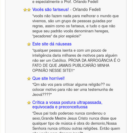
e especialmente o Prof. Orlando Fedeli
Vocês são fariseus!
- Orlando Fedeli
"vocês não fazem nada para melhorar o mundo que
vivemos, são um grupo de pessoas guiadas por
regras, assim como os fariseus, e tudo o que não
segue seu padrão vocês denominam hereges,
"pecadores" da pior espécie!"
Este site dá náuseas
"qualquer pessoa isenta e com um pouco de
inteligência daria milhares de motivos para alguém
não ser um Católico. PROVA DA ARROGÂNCIA É O
FATO DE QUE JAMAIS PUBLICARÃO MINHA
OPINIÃO NESSE SITE!!"
Que site horrível!
"Qm são vcs para criticar alguma religião?? ou
colocar motivo para não ser uma testemunha de
Jeová????"
Crítica a vossa postura ultrapassada,
equivocada e preconceituosa
"Deus pai todo poderoso nunca condenou o
sexo,Grande Mestre Jesus Cristo nunca disse que
qualquer tipo de música é obra do demonio,Nossa
Senhora nunca criticou outras religiões. Então quem