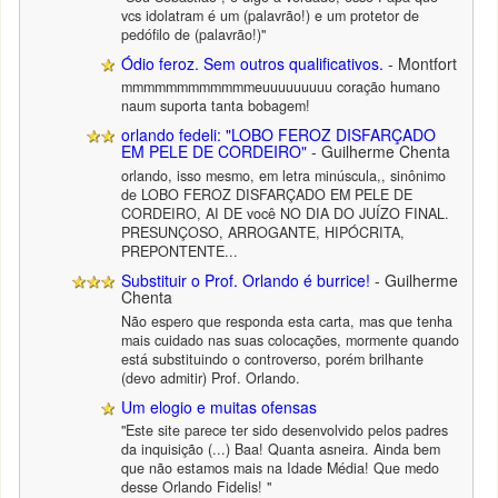
vcs idolatram é um (palavrão!) e um protetor de
pedófilo de (palavrão!)"
Ódio feroz. Sem outros qualificativos.
- Montfort
mmmmmmmmmmmmeuuuuuuuuu coração humano
naum suporta tanta bobagem!
orlando fedeli: "LOBO FEROZ DISFARÇADO
EM PELE DE CORDEIRO"
- Guilherme Chenta
orlando, isso mesmo, em letra minúscula,, sinônimo
de LOBO FEROZ DISFARÇADO EM PELE DE
CORDEIRO, AI DE você NO DIA DO JUÍZO FINAL.
PRESUNÇOSO, ARROGANTE, HIPÓCRITA,
PREPONTENTE...
Substituir o Prof. Orlando é burrice!
- Guilherme
Chenta
Não espero que responda esta carta, mas que tenha
mais cuidado nas suas colocações, mormente quando
está substituindo o controverso, porém brilhante
(devo admitir) Prof. Orlando.
Um elogio e muitas ofensas
"Este site parece ter sido desenvolvido pelos padres
da inquisição (...) Baa! Quanta asneira. Ainda bem
que não estamos mais na Idade Média! Que medo
desse Orlando Fidelis! "