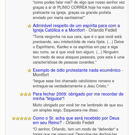
"como podes falar mal? de algo que nosso senhor vez
graças a sr dr PLINIO CORREA hoje ha mais catolico
praticante na igreja, graças oa grande profeta
enviado por maria santissima!"
Admirável respeito de um espírita para com a
Igreja Católica e a Montfort
- Orlando Fedeli
"Toma vergonha na sua cara, que é o que você está
precisando, seu intelectóide de meia tijela. (...) Deixe
o Espiritismo, Kardec e os espíritas em paz e siga
seu rumo, se é que você tem algum. (...) Ninguém
tem medo de seus ataques pessoais, pois esta é uma
características de pessoas covardes."
Exemplo de ódio protestante nada ecumênico
-
Montfort
"largue esse lixo chamado catolicismo romano e
entregue-se verdadeiramente a Jesu Cristo."
Para fechar 2009: obrigado por me recordar de
minha "leiguice"!
Muito obrigado por você ter me lembrado de que sou
um simples leigo. Esquecera-me disso.
Como o Sr. acha que será recebido por Deus
em seu Reino?
- Orlando Fedeli
"O senhor, Orlando, tem um modo de "defender" a
Igreja que me preocupa! Desculpe-me decliná-las.