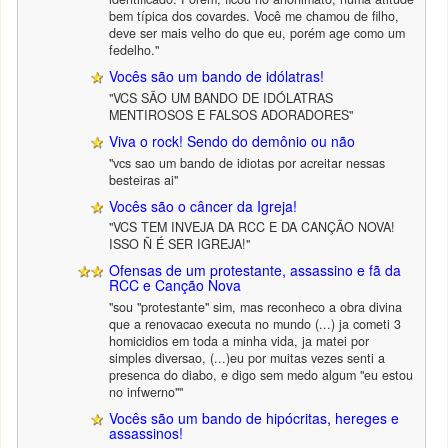
bem típica dos covardes. Você me chamou de filho,
deve ser mais velho do que eu, porém age como um
fedelho."
Vocês são um bando de idólatras!
"VCS SÃO UM BANDO DE IDÓLATRAS
MENTIROSOS E FALSOS ADORADORES"
Viva o rock! Sendo do demônio ou não
"vcs sao um bando de idiotas por acreitar nessas
besteiras ai"
Vocês são o câncer da Igreja!
"VCS TEM INVEJA DA RCC E DA CANÇÃO NOVA!
ISSO Ñ É SER IGREJA!"
Ofensas de um protestante, assassino e fã da
RCC e Canção Nova
"sou "protestante" sim, mas reconheco a obra divina
que a renovacao executa no mundo (...) ja cometi 3
homicidios em toda a minha vida, ja matei por
simples diversao, (...)eu por muitas vezes senti a
presenca do diabo, e digo sem medo algum "eu estou
no infwerno""
Vocês são um bando de hipócritas, hereges e
assassinos!