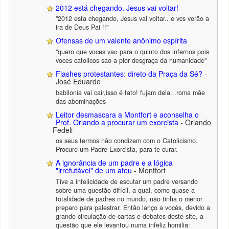
2012 está chegando. Jesus vai voltar!
"2012 esta chegando, Jesus vai voltar.. e vcs verão a
ira de Deus Pai !!"
Ofensas de um valente anônimo espírita
"quero que voces vao para o quinto dos infernos pois
voces catolicos sao a pior desgraça da humanidade"
Flashes protestantes: direto da Praça da Sé?
-
José Eduardo
babilonia vai cair,isso é fato! fujam dela...roma mãe
das abominações
Leitor desmascara a Montfort e aconselha o
Prof. Orlando a procurar um exorcista
- Orlando
Fedeli
os seus termos não condizem com o Catolicismo.
Procure um Padre Exorcista, para te curar.
A ignorância de um padre e a lógica
"irrefutável" de um ateu
- Montfort
Tive a infelicidade de escutar um padre versando
sobre uma questão difícil, a qual, como quase a
totalidade de padres no mundo, não tinha o menor
preparo para palestrar. Então lanço a vocês, devido a
grande circulação de cartas e debates deste site, a
questão que ele levantou numa infeliz homilia: