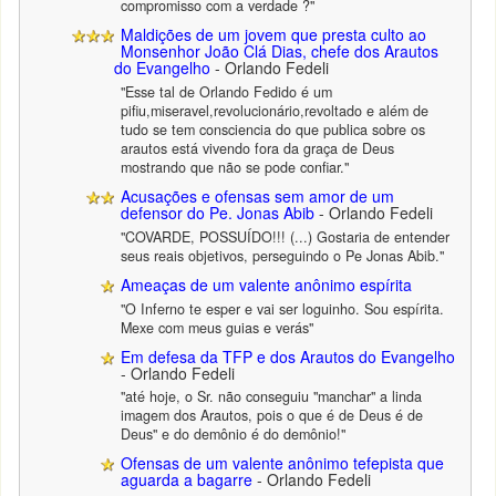
compromisso com a verdade ?"
Maldições de um jovem que presta culto ao
Monsenhor João Clá Dias, chefe dos Arautos
do Evangelho
- Orlando Fedeli
"Esse tal de Orlando Fedido é um
pifiu,miseravel,revolucionário,revoltado e além de
tudo se tem consciencia do que publica sobre os
arautos está vivendo fora da graça de Deus
mostrando que não se pode confiar."
Acusações e ofensas sem amor de um
defensor do Pe. Jonas Abib
- Orlando Fedeli
"COVARDE, POSSUÍDO!!! (...) Gostaria de entender
seus reais objetivos, perseguindo o Pe Jonas Abib."
Ameaças de um valente anônimo espírita
"O Inferno te esper e vai ser loguinho. Sou espírita.
Mexe com meus guias e verás"
Em defesa da TFP e dos Arautos do Evangelho
- Orlando Fedeli
"até hoje, o Sr. não conseguiu "manchar" a linda
imagem dos Arautos, pois o que é de Deus é de
Deus" e do demônio é do demônio!"
Ofensas de um valente anônimo tefepista que
aguarda a bagarre
- Orlando Fedeli