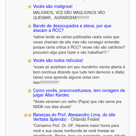
Vocês são malignos!
MALIGNOS, VCS SÃO MAQLIGNOS VÃO
QUEIMAR...AGRARDEM!!!!!!!!!!!
Bando de desocupados e ateus, por que
atacam a RCC?
"estive lendo as cartas publicadas nesta coisa que
voces chamam de site mas não consegui entender
porque tanta critica a RCC? voces não são católicos?
procurem algo para fazer e vão trabalhar!!!."
Vocês são todos ridículos!
"voces só acretitam em seu mundinho mente aberta é
bom continua dizendo que tudo tem demonio e diabo
talvez voce aprenda alguma coisa com
isso!!!!!!!!!!!!!!!"
Como vocês, preconceituosos, tem coragem de
julgar Allan Kardec
"Vocês veneram um velho (Papa) que não serve pra
NADA nos dias atuais"
Baixezas do Prof. Alessandro Lima, do site
Veritatis Splendor
- Orlando Fedeli
"Caríssimo Prof. Dr. OF, Haveria maior honra para
você e sua causa moribunda se você tivesse se
identificado. Porém, ficou no anonimato, numa atitude