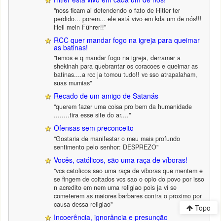
"noss ficam ai defendendo o fato de Hitler ter
perdido... porem... ele está vivo em kda um de nós!!!
Heil mein Führer!!"
RCC quer mandar fogo na igreja para queimar
as batinas!
"temos e q mandar fogo na igreja, derramar a
shekinah para quebrantar os coracoes e queimar as
batinas....a rcc ja tomou tudo!! vc sso atrapalaham,
suas mumias"
Recado de um amigo de Satanás
"querem fazer uma coisa pro bem da humanidade
........tira esse site do ar...."
Ofensas sem preconceito
"Gostaria de manifestar o meu mais profundo
sentimento pelo senhor: DESPREZO"
Vocês, católicos, são uma raça de víboras!
"vcs catolicos sao uma raça de viboras que mentem e
se fingem de coitados vcs sao o opio do povo por isso
n acredito em nem uma religiao pois ja vi se
cometerem as maiores barbares contra o proximo por
causa dessa religiao"
Topo
Incoerência, ignorância e presunção