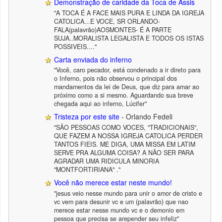
Demonstração de caridade da Toca de Assis
"A TOCA É A FACE MAIS PURA E LINDA DA IGREJA
CATOLICA...E VOCE, SR ORLANDO-
FALA(palavrão)AOSMONTES- É A PARTE
SUJA..MORALISTA LEGALISTA E TODOS OS ISTAS
POSSIVEIS...."
Carta enviada do inferno
"Você, caro pecador, está condenado a ir direto para
o Inferno, pois não observou o principal dos
mandamentos da lei de Deus, que diz para amar ao
próximo como a si mesmo. Aguardando sua breve
chegada aqui ao inferno, Lúcifer"
Tristeza por este site
- Orlando Fedeli
"SÃO PESSOAS COMO VOCES, "TRADICIONAIS",
QUE FAZEM A NOSSA IGREJA CATOLICA PERDER
TANTOS FIEIS. ME DIGA, UMA MISSA EM LATIM
SERVE PRA ALGUMA COISA? A NÃO SER PARA
AGRADAR UMA RIDICULA MINORIA
"MONTFORTIRIANA" ."
Você não merece estar neste mundo!
"jesus veio nesse mundo para unir o amor de cristo e
vc vem para desunir vc e um (palavrão) que nao
merece estar nesse mundo vc e o demonio em
pessoa que precisa se arepender seu infeliz"