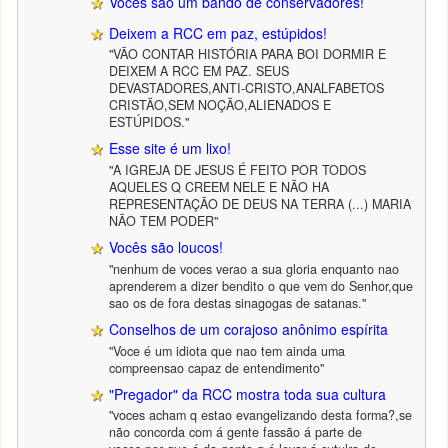
Vocês são um bando de conservadores!
Deixem a RCC em paz, estúpidos!
"VÃO CONTAR HISTÓRIA PARA BOI DORMIR E
DEIXEM A RCC EM PAZ. SEUS
DEVASTADORES,ANTI-CRISTO,ANALFABETOS
CRISTÃO,SEM NOÇÃO,ALIENADOS E
ESTÚPIDOS."
Esse site é um lixo!
"A IGREJA DE JESUS É FEITO POR TODOS
AQUELES Q CREEM NELE E NÃO HA
REPRESENTAÇÃO DE DEUS NA TERRA (...) MARIA
NÃO TEM PODER"
Vocês são loucos!
"nenhum de voces verao a sua gloria enquanto nao
aprenderem a dizer bendito o que vem do Senhor,que
sao os de fora destas sinagogas de satanas."
Conselhos de um corajoso anônimo espírita
"Voce é um idiota que nao tem ainda uma
compreensao capaz de entendimento"
"Pregador" da RCC mostra toda sua cultura
"voces acham q estao evangelizando desta forma?,se
não concorda com á gente fassão á parte de