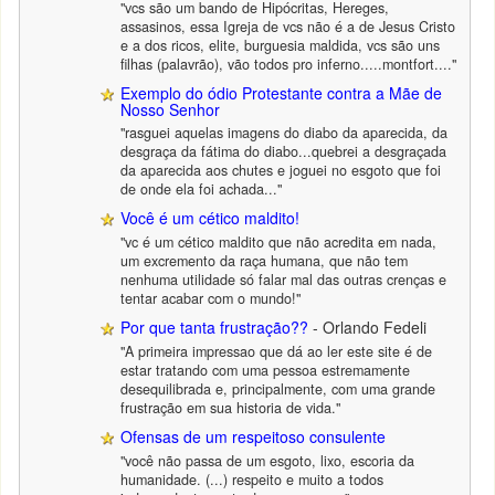
"vcs são um bando de Hipócritas, Hereges,
assasinos, essa Igreja de vcs não é a de Jesus Cristo
e a dos ricos, elite, burguesia maldida, vcs são uns
filhas (palavrão), vão todos pro inferno.....montfort...."
Exemplo do ódio Protestante contra a Mãe de
Nosso Senhor
"rasguei aquelas imagens do diabo da aparecida, da
desgraça da fátima do diabo...quebrei a desgraçada
da aparecida aos chutes e joguei no esgoto que foi
de onde ela foi achada..."
Você é um cético maldito!
"vc é um cético maldito que não acredita em nada,
um excremento da raça humana, que não tem
nenhuma utilidade só falar mal das outras crenças e
tentar acabar com o mundo!"
Por que tanta frustração??
- Orlando Fedeli
"A primeira impressao que dá ao ler este site é de
estar tratando com uma pessoa estremamente
desequilibrada e, principalmente, com uma grande
frustração em sua historia de vida."
Ofensas de um respeitoso consulente
"você não passa de um esgoto, lixo, escoria da
humanidade. (...) respeito e muito a todos