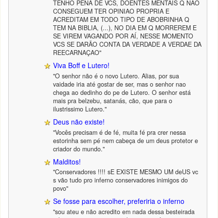
TENHO PENA DE VCS, DOENTES MENTAIS Q NÃO
CONSEGUEM TER OPINIAO PROPRIA E
ACREDITAM EM TODO TIPO DE ABOBRINHA Q
TEM NA BIBLIA, (...), NO DIA EM Q MORREREM E
SE VIREM VAGANDO POR AÍ, NESSE MOMENTO
VCS SE DARÃO CONTA DA VERDADE A VERDAE DA
REECARNAÇAO"
Viva Boff e Lutero!
"O senhor não é o novo Lutero. Alias, por sua
vaidade iria até gostar de ser, mas o senhor nao
chega ao dedinho do pe de Lutero. O senhor está
mais pra belzebu, satanás, cão, que para o
ilustrissimo Lutero."
Deus não existe!
"Vocês precisam é de fé, muita fé pra crer nessa
estorinha sem pé nem cabeça de um deus protetor e
criador do mundo."
Malditos!
"Conservadores !!!! sE EXISTE MESMO UM deUS vc
s vão tudo pro inferno conservadores inimigos do
povo"
Se fosse para escolher, preferiria o inferno
"sou ateu e não acredito em nada dessa besteirada