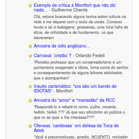
Exemplo de crítica à Montfort que não diz
nada...
- Guilherme Chenta
Olá, estava buscando alguns textos sobre cultura na
rede e me deparei com o texto de vocês. Comecei
lendo e só vi bobagens, grosserias, uma total falta de
ética, de criticidade e de fundamento, no que
escreveram.
Amostra de ódio anglicano...
Carnaval ´cristão`?
- Orlando Fedeli
"Percebo professor que um conservadorismo e um
puritanismo exagerado e idiota, toma conta do senhor
e consequentemente de alguns leitores abitolados
que o acompanham"
Insulto carismático: "vcs são um bando de
IDIOTAS"
- Montfort
Amostra do "amor" e "mansidão" da RCC
"Respondê-lo e rebatê-lo como, pulha, covarde,
fedido, fedeli ??? Já que seu sitiozinho só publica o
que vc se quer e lhe interessa???"
Ofensas ´caridosas` em defesa da Toca de
Assis
"Você é preconceituoso, arredio, NOJENTO, rotulador