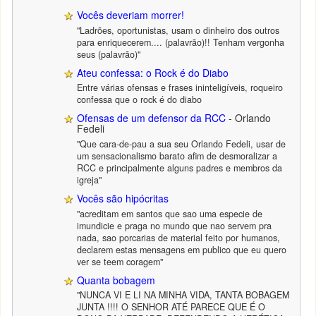
Vocês deveriam morrer!
"Ladrões, oportunistas, usam o dinheiro dos outros
para enriquecerem.... (palavrão)!! Tenham vergonha
seus (palavrão)"
Ateu confessa: o Rock é do Diabo
Entre várias ofensas e frases ininteligíveis, roqueiro
confessa que o rock é do diabo
Ofensas de um defensor da RCC
- Orlando
Fedeli
"Que cara-de-pau a sua seu Orlando Fedeli, usar de
um sensacionalismo barato afim de desmoralizar a
RCC e principalmente alguns padres e membros da
igreja"
Vocês são hipócritas
"acreditam em santos que sao uma especie de
imundicie e praga no mundo que nao servem pra
nada, sao porcarias de material feito por humanos,
declarem estas mensagens em publico que eu quero
ver se teem coragem"
Quanta bobagem
"NUNCA VI E LI NA MINHA VIDA, TANTA BOBAGEM
JUNTA !!!! O SENHOR ATÉ PARECE QUE É O