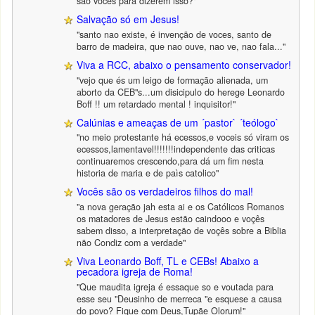
são vocês para dizerem isso?"
Salvação só em Jesus!
"santo nao existe, é invenção de voces, santo de
barro de madeira, que nao ouve, nao ve, nao fala..."
Viva a RCC, abaixo o pensamento conservador!
"vejo que és um leigo de formação alienada, um
aborto da CEB"s...um disicipulo do herege Leonardo
Boff !! um retardado mental ! inquisitor!"
Calúnias e ameaças de um ´pastor` ´teólogo`
"no meio protestante há ecessos,e voceis só viram os
ecessos,lamentavel!!!!!!!independente das criticas
continuaremos crescendo,para dá um fim nesta
historia de maria e de paìs catolico"
Vocês são os verdadeiros filhos do mal!
"a nova geração jah esta ai e os Católicos Romanos
os matadores de Jesus estão caindooo e voçês
sabem disso, a interpretação de voçês sobre a Biblia
não Condiz com a verdade"
Viva Leonardo Boff, TL e CEBs! Abaixo a
pecadora igreja de Roma!
"Que maudita igreja é essaque so e voutada para
esse seu "Deusinho de merreca "e esquese a causa
do povo? Fique com Deus,Tupãe Olorum!"