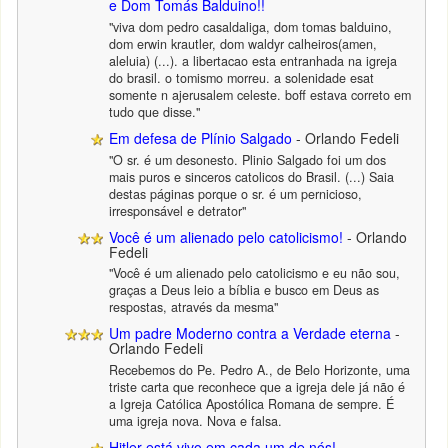
e Dom Tomás Balduino!!
"viva dom pedro casaldaliga, dom tomas balduino,
dom erwin krautler, dom waldyr calheiros(amen,
aleluia) (...). a libertacao esta entranhada na igreja
do brasil. o tomismo morreu. a solenidade esat
somente n ajerusalem celeste. boff estava correto em
tudo que disse."
Em defesa de Plínio Salgado
- Orlando Fedeli
"O sr. é um desonesto. Plinio Salgado foi um dos
mais puros e sinceros catolicos do Brasil. (...) Saia
destas páginas porque o sr. é um pernicioso,
irresponsável e detrator"
Você é um alienado pelo catolicismo!
- Orlando
Fedeli
"Você é um alienado pelo catolicismo e eu não sou,
graças a Deus leio a bíblia e busco em Deus as
respostas, através da mesma"
Um padre Moderno contra a Verdade eterna
-
Orlando Fedeli
Recebemos do Pe. Pedro A., de Belo Horizonte, uma
triste carta que reconhece que a igreja dele já não é
a Igreja Católica Apostólica Romana de sempre. É
uma igreja nova. Nova e falsa.
Hitler está vivo em cada um de nós!