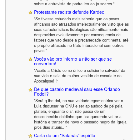
sobre a entrevista de padre leo ao jo soares."
Protestante racista defende Kardec
"Se tivesse estudado mais saberia que os povos
africanos são atrasados intelectualmente visto que as
suas características fisiológicas são nitidamente mais
desprovidas evolutivamente por consequencia de
fatores que vão desde a precariedade continental até
o próprio atrasado no trato interacional com outros
povos."
Vocês vão pro inferno a não ser que se
convertam!
"Aceite a Cristo como único e suficiente salvador da
sua vida e saia da mulher vestido de escarlate do
Apocalipse!!!"
De que castelo medieval saiu esse Orlando
Fedeli?
"Será q lhe doi, na sua vaidade egoc~entrica ver o
Lula discursar na ONU e ser aplaudido de pé pela
platéia, enquanto o sr. não passa de um
desconhecido doidinho que fica querendo voltar a
história e tranzer de novo o passado negro da Igreja
pros dias atuais..."
Carta de um "Satanás" espírita