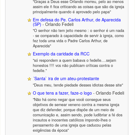
"Graças a Deus esse Orlando morreu, pelo ao menos
assim ele ñ fica criticando as coisas que são da igreja
principalmente quando é aprovado pelo papa"
Em defesa do Pe. Carlos Arthur, de Aparecida
(SP)
- Orlando Fedeli
"O senhor não tem jeito mesmo : o senhor é um nada
- se comparado à capacidade de servir à igreja, como
fez toda uma vida o Padre Carlos Arthur, de
Aparecida"
Exemplo da caridade da RCC
"só respondem a quem babava o fedelle....sejam
honestos !!!! vcs não publicam críticas contra o
fedelle."
´Santa` ira de um ateu-protestante
"Deus meu, tende piedade desses idiotas desse site"
O que tens a fazer, faze-o logo
- Orlando Fedeli
"Não há como negar que você consegue seus
objetivos de semear veneno contra a mesma igreja
que diz defender, porque dispõe de um meio de
comunicação e, assim sendo, pode ludibriar a fé dos
incautos e inocentes católicos impondo-lhes o
pensamento de uma igreja que caducou pelas
exigências da época"