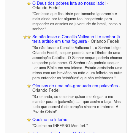
O Deus dos pobres luta ao nosso lado!
-
Orlando Fedeli
"Confesso que fico triste por tamanha ignorancia e
mais ainda por ter alguem tao incopetente para
responder os anseios da juventude do brasil, como o
senhor."
Se não fosse o Concílio Vaticano II o senhor já
teria ardido em uma fogueira
- Orlando Fedeli
"Se não fosse o Concílio Vaticano II, o Senhor Leigo
Orlando Fedeli, sequer poderia ser o Diretor de uma
associação Católica. O Senhor seque poderia chamar
um padre pelo nome. O Senhor não poderia sequer
Ler uma Bíblia em seu idioma. Estaria assistindo uma
missa com um breviário na mão e um folheto na outra
para entender os "mistérios" que são celebrados."
Ofensas de uma pós-graduada em palavrões
-
Orlando Fedeli
"S.r orlando, se o senhor quiser me xingar, e me
mandar para a (palavrão)...... que assim o faça. Mas
tudo que escrevi é de coração sincero e fraterno. A
Paz de Cristo!"
Queime no inferno!
"Queime no INFERNO Montfort."