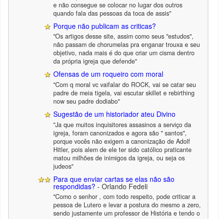
e não consegue se colocar no lugar dos outros
quando fala das pessoas da toca de assis"
Porque não publicam as criticas?
"Os artigos desse site, assim como seus "estudos",
não passam de chorumelas pra enganar trouxa e seu
objetivo, nada mais é do que criar um cisma dentro
da própria igreja que defende"
Ofensas de um roqueiro com moral
"Com q moral vc vaifalar do ROCK, vai se catar seu
padre de meia tigela, vai escutar skillet e rebirthing
now seu padre dodiabo"
Sugestão de um historiador ateu Divino
"Ja que muitos inquisitores assasinos a serviço da
igreja, foram canonizados e agora são " santos",
porque vocês não exigem a canonização de Adolf
Hitler, pois alem de ele ter sido católico praticante
matou milhões de inimigos da igreja, ou seja os
judeos"
Para que enviar cartas se elas não são
respondidas?
- Orlando Fedeli
"Como o senhor , com todo respeito, pode criticar a
pessoa de Lutero e levar a postura do mesmo a zero,
sendo justamente um professor de História e tendo o