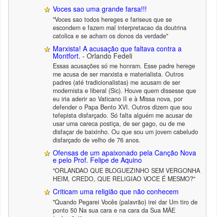
Voces sao uma grande farsa!!!
"Voces sao todos hereges e fariseus que se
escondem e fazem mal interpretacao da doutrina
catolica e se acham os donos da verdade"
Marxista! A acusação que faltava contra a
Montfort.
- Orlando Fedeli
Essas acusações só me honram. Esse padre herege
me acusa de ser marxista e materialista. Outros
padres (até tradicionalistas) me acusam de ser
modernista e liberal (Sic). Houve quem dissesse que
eu iria aderir ao Vaticano II e à Missa nova, por
defender o Papa Bento XVI. Outros dizem que sou
tefepista disfarçado. Só falta alguém me acusar de
usar uma careca postiça, de ser gago, ou de me
disfaçar de baixinho. Ou que sou um jovem cabeludo
disfarçado de velho de 76 anos.
Ofensas de um apaixonado pela Canção Nova
e pelo Prof. Felipe de Aquino
"ORLANDAO QUE BLOGUEZINHO SEM VERGONHA
HEIM, CREDO, QUE RELIGIAO VOCE É MESMO?"
Criticam uma religião que não conhecem
"Quando Pegarei Vocês (palavrão) irei dar Um tiro de
ponto 50 Na sua cara e na cara da Sua MÂE