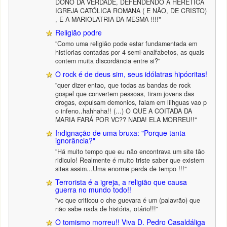
DONO DA VERDADE, DEFENDENDO A HERÉTICA
IGREJA CATÓLICA ROMANA ( E NÃO, DE CRISTO)
, E A MARIOLATRIA DA MESMA !!!!"
Religião podre
"Como uma religião pode estar fundamentada em
histíorias contadas por 4 semi-analfabetos, as quais
contem muita discordãncia entre si?"
O rock é de deus sim, seus idólatras hipócritas!
"quer dizer entao, que todas as bandas de rock
gospel que convertem pessoas, tiram jovens das
drogas, expulsam demonios, falam em liihguas vao p
o infeno..hahhaha!! (...) O QUE A COITADA DA
MARIA FARÁ POR VC?? NADA! ELA MORREU!!"
Indignação de uma bruxa: "Porque tanta
ignorância?"
"Há muito tempo que eu não encontrava um site tão
ridiculo! Realmente é muito triste saber que existem
sites assim...Uma enorme perda de tempo !!!"
Terrorista é a igreja, a religião que causa
guerra no mundo todo!!
"vc que criticou o che guevara é um (palavrão) que
não sabe nada de história, otário!!!"
O tomismo morreu!! Viva D. Pedro Casaldáliga