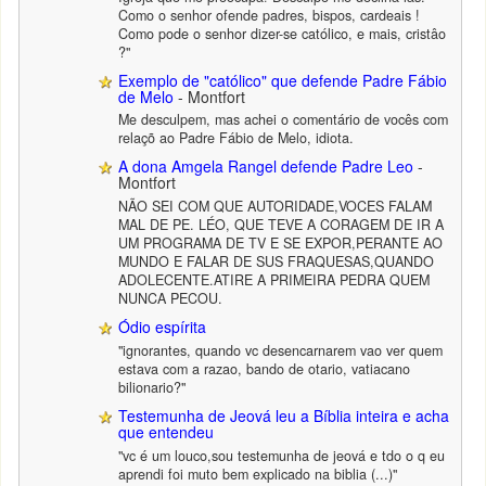
Como o senhor ofende padres, bispos, cardeais !
Como pode o senhor dizer-se católico, e mais, cristâo
?"
Exemplo de "católico" que defende Padre Fábio
de Melo
- Montfort
Me desculpem, mas achei o comentário de vocês com
relaçõ ao Padre Fábio de Melo, idiota.
A dona Amgela Rangel defende Padre Leo
-
Montfort
NÃO SEI COM QUE AUTORIDADE,VOCES FALAM
MAL DE PE. LÉO, QUE TEVE A CORAGEM DE IR A
UM PROGRAMA DE TV E SE EXPOR,PERANTE AO
MUNDO E FALAR DE SUS FRAQUESAS,QUANDO
ADOLECENTE.ATIRE A PRIMEIRA PEDRA QUEM
NUNCA PECOU.
Ódio espírita
"ignorantes, quando vc desencarnarem vao ver quem
estava com a razao, bando de otario, vatiacano
bilionario?"
Testemunha de Jeová leu a Bíblia inteira e acha
que entendeu
"vc é um louco,sou testemunha de jeová e tdo o q eu
aprendi foi muto bem explicado na biblia (...)"