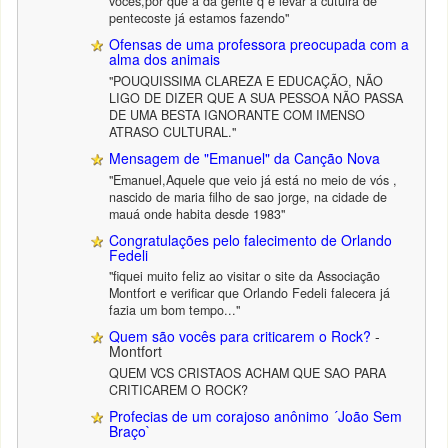
voces,por que á da gente q é levar á cutulra de
pentecoste já estamos fazendo"
Ofensas de uma professora preocupada com a
alma dos animais
"POUQUISSIMA CLAREZA E EDUCAÇÃO, NÃO
LIGO DE DIZER QUE A SUA PESSOA NÃO PASSA
DE UMA BESTA IGNORANTE COM IMENSO
ATRASO CULTURAL."
Mensagem de "Emanuel" da Canção Nova
"Emanuel,Aquele que veio já está no meio de vós ,
nascido de maria filho de sao jorge, na cidade de
mauá onde habita desde 1983"
Congratulações pelo falecimento de Orlando
Fedeli
"fiquei muito feliz ao visitar o site da Associação
Montfort e verificar que Orlando Fedeli falecera já
fazia um bom tempo..."
Quem são vocês para criticarem o Rock?
-
Montfort
QUEM VCS CRISTAOS ACHAM QUE SAO PARA
CRITICAREM O ROCK?
Profecias de um corajoso anônimo ´João Sem
Braço`