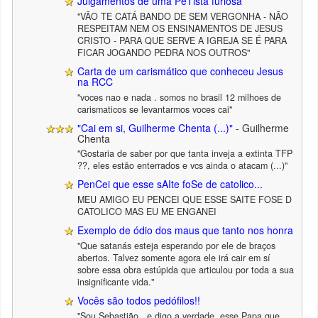
Julgamentos de uma PeTista furiosa
"VÃO TE CATÁ BANDO DE SEM VERGONHA - NÃO
RESPEITAM NEM OS ENSINAMENTOS DE JESUS
CRISTO - PARA QUE SERVE A IGREJA SE É PARA
FICAR JOGANDO PEDRA NOS OUTROS"
Carta de um carismático que conheceu Jesus
na RCC
"voces nao e nada . somos no brasil 12 milhoes de
carismaticos se levantarmos voces cai"
"Cai em si, Guilherme Chenta (...)"
- Guilherme
Chenta
"Gostaria de saber por que tanta inveja a extinta TFP
??, eles estão enterrados e vcs ainda o atacam (...)"
PenCei que esse sAIte foSe de catolico...
MEU AMIGO EU PENCEI QUE ESSE SAITE FOSE D
CATOLICO MAS EU ME ENGANEI
Exemplo de ódio dos maus que tanto nos honra
"Que satanás esteja esperando por ele de braços
abertos. Talvez somente agora ele irá cair em sí
sobre essa obra estúpida que articulou por toda a sua
insignificante vida."
Vocês são todos pedófilos!!
"Sou Sebastião , e digo a verdade, esse Papa que