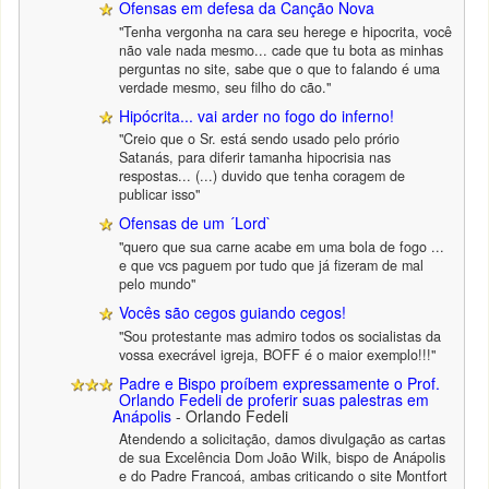
Ofensas em defesa da Canção Nova
"Tenha vergonha na cara seu herege e hipocrita, você
não vale nada mesmo... cade que tu bota as minhas
perguntas no site, sabe que o que to falando é uma
verdade mesmo, seu filho do cão."
Hipócrita... vai arder no fogo do inferno!
"Creio que o Sr. está sendo usado pelo prório
Satanás, para diferir tamanha hipocrisia nas
respostas... (...) duvido que tenha coragem de
publicar isso"
Ofensas de um ´Lord`
"quero que sua carne acabe em uma bola de fogo ...
e que vcs paguem por tudo que já fizeram de mal
pelo mundo"
Vocês são cegos guiando cegos!
"Sou protestante mas admiro todos os socialistas da
vossa execrável igreja, BOFF é o maior exemplo!!!"
Padre e Bispo proíbem expressamente o Prof.
Orlando Fedeli de proferir suas palestras em
Anápolis
- Orlando Fedeli
Atendendo a solicitação, damos divulgação as cartas
de sua Excelência Dom João Wilk, bispo de Anápolis
e do Padre Francoá, ambas criticando o site Montfort