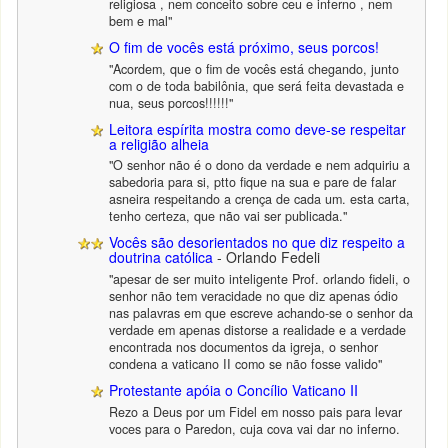
religiosa , nem conceito sobre ceu e inferno , nem
bem e mal"
O fim de vocês está próximo, seus porcos!
"Acordem, que o fim de vocês está chegando, junto
com o de toda babilônia, que será feita devastada e
nua, seus porcos!!!!!!"
Leitora espírita mostra como deve-se respeitar
a religião alheia
"O senhor não é o dono da verdade e nem adquiriu a
sabedoria para si, ptto fique na sua e pare de falar
asneira respeitando a crença de cada um. esta carta,
tenho certeza, que não vai ser publicada."
Vocês são desorientados no que diz respeito a
doutrina católica
- Orlando Fedeli
"apesar de ser muito inteligente Prof. orlando fideli, o
senhor não tem veracidade no que diz apenas ódio
nas palavras em que escreve achando-se o senhor da
verdade em apenas distorse a realidade e a verdade
encontrada nos documentos da igreja, o senhor
condena a vaticano II como se não fosse valido"
Protestante apóia o Concílio Vaticano II
Rezo a Deus por um Fidel em nosso pais para levar
voces para o Paredon, cuja cova vai dar no inferno.