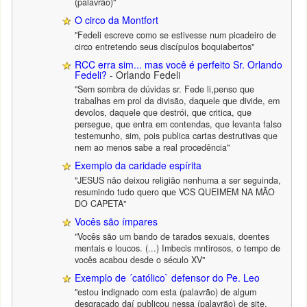
(palavrão)"
O circo da Montfort
"Fedeli escreve como se estivesse num picadeiro de
circo entretendo seus discípulos boquiabertos"
RCC erra sim... mas você é perfeito Sr. Orlando
Fedeli?
- Orlando Fedeli
"Sem sombra de dúvidas sr. Fede li,penso que
trabalhas em prol da divisão, daquele que divide, em
devolos, daquele que destrói, que critica, que
persegue, que entra em contendas, que levanta falso
testemunho, sim, pois publica cartas destrutivas que
nem ao menos sabe a real procedência"
Exemplo da caridade espírita
"JESUS não deixou religião nenhuma a ser seguinda,
resumindo tudo quero que VCS QUEIMEM NA MÃO
DO CAPETA"
Vocês são ímpares
"Vocês são um bando de tarados sexuais, doentes
mentais e loucos. (...) Imbecis mntirosos, o tempo de
vocês acabou desde o século XV"
Exemplo de ´católico` defensor do Pe. Leo
"estou indignado com esta (palavrão) de algum
desgraçado daí publicou nessa (palavrão) de site.