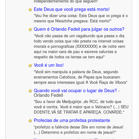
independentemente do que seguem"
Este Deus que você prega está morto!
"Vou lhe dizer uma coisa: Este Deus que vc prega é o
mesmo que Niesztche pregava: Está morto!"
Quem é Orlando Fedeli para julgar os outros?
"Você não passa de um vagabundo que passa o dia
todo vendo coisa que não presta na internet coisas
imorais e pornograficas (XXXXXXXX) e de noite vem
aqui na maior cara de pau e escreve calunias a
respeito de todos os temas ue tem aqui"
Você é um lixo!
"Você sim manipula a palavra de Deus, segundo
ensinamentos Catolicos, de Papas que buscaram
sempre seus interesses igual A Você Raça de Vibora"
Quando você vai ocupar o lugar de Deus?
-
Orlando Fedeli
"Sou a favor de Medjugórje ,de RCC, de tudo que
você é contra. Você é maior que o Vaticano? (...) SEU
DOENTE,VÁ SE TRATAR E APAREÇA. COVARDE."
Profecias de uma profetisa protestante
"profetizo a falência desse Site em nome de Jesus!
(...) Determino e profetizo em nome de jesus!!"