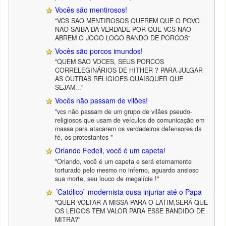
Vocês são mentirosos!
"VCS SAO MENTIROSOS QUEREM QUE O POVO
NAO SAIBA DA VERDADE POR QUE VCS NAO
ABREM O JOGO LOGO BANDO DE PORCOS"
Vocês são porcos imundos!
"QUEM SAO VOCES, SEUS PORCOS
CORRELEGINÁRIOS DE HITHER ? PARA JULGAR
AS OUTRAS RELIGIOES QUAISQUER QUE
SEJAM..."
Vocês não passam de vilões!
"vcs não passam de um grupo de vilães pseudo-
religiosos que usam de veículos de comunicação em
massa para atacarem os verdadeiros defensores da
fé, os protestantes "
Orlando Fedeli, você é um capeta!
"Orlando, você é um capeta e será eternamente
torturado pelo mesmo no inferno, aguardo ansioso
sua morte, seu louco de megalície !"
´Católico` modernista ousa injuriar até o Papa
"QUER VOLTAR A MISSA PARA O LATIM,SERÁ QUE
OS LEIGOS TEM VALOR PARA ESSE BANDIDO DE
MITRA?"