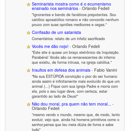
Seminarista mostra como é o ecumenismo
ensinado nos seminários
- Orlando Fedeli
"Ignorantes e bando de fanáticos prepotentes. Sou
católico aposatólico romano e não concordo nenhum
pouco com suas opniões mediocres e cegas."
Confissão de um satanista
Comentários: relato de um infeliz sacrificado
Vocês me dão nojo!
- Orlando Fedeli
"Este site é quase um braço eletrônico da Inquisição.
Parabéns! Vocês são os remanescentes do inferno
que existiu, de forma intrusa, na igreja católica."
Insultos em defesa dos animais
- Fabio Vanini
"Na sua ESTÚPIDA convicção o pior do ser humano
ainda assim é infinitamente mais evoluído do que um
animal (...) Fique com sua igreja Padre e morra com
ela, pois o seu lugar deve, com certeza, estar
garantido ao lado de Deus!"
Não dou moral, pra quem não tem moral...
-
Orlando Fedeli
"mesmo vendo o mundo, mesmo que, de modo, lento
evoluir, vejo que, ainda há homens primitivos como o
senhor,pensa que leu meia dúzia de livros e sabe
tudo"