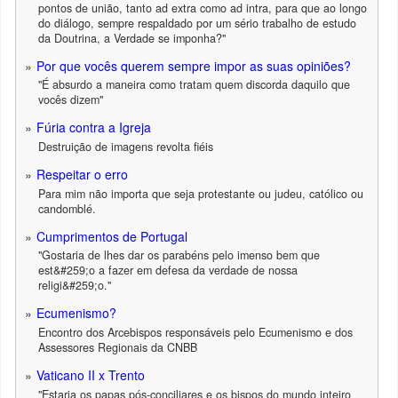
pontos de união, tanto ad extra como ad intra, para que ao longo
do diálogo, sempre respaldado por um sério trabalho de estudo
da Doutrina, a Verdade se imponha?"
Por que vocês querem sempre impor as suas opiniões?
"É absurdo a maneira como tratam quem discorda daquilo que
vocês dizem"
Fúria contra a Igreja
Destruição de imagens revolta fiéis
Respeitar o erro
Para mim não importa que seja protestante ou judeu, católico ou
candomblé.
Cumprimentos de Portugal
"Gostaria de lhes dar os parabéns pelo imenso bem que
est&#259;o a fazer em defesa da verdade de nossa
religi&#259;o."
Ecumenismo?
Encontro dos Arcebispos responsáveis pelo Ecumenismo e dos
Assessores Regionais da CNBB
Vaticano II x Trento
"Estaria os papas pós-conciliares e os bispos do mundo inteiro