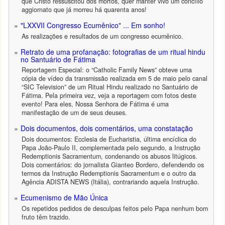
que Cristo ressuscitou dos mortos, quer manter vivo um concílio
aggiornato que já morreu há quarenta anos!
"LXXVII Congresso Ecumênico" ... Em sonho!
As realizações e resultados de um congresso ecumênico.
Retrato de uma profanação: fotografias de um ritual hindu
no Santuário de Fátima
Reportagem Especial: o “Catholic Family News” obteve uma
cópia de vídeo da transmissão realizada em 5 de maio pelo canal
“SIC Television” de um Ritual Hindu realizado no Santuário de
Fátima. Pela primeira vez, veja a reportagem com fotos deste
evento! Para eles, Nossa Senhora de Fátima é uma
manifestação de um de seus deuses.
Dois documentos, dois comentários, uma constatação
Dois documentos: Ecclesia de Eucharistia, última encíclica do
Papa João-Paulo II, complementada pelo segundo, a Instrução
Redemptionis Sacramentum, condenando os abusos litúgicos.
Dois comentários: do jornalista Gianteo Bordero, defendendo os
termos da Instrução Redemptionis Sacramentum e o outro da
Agência ADISTA NEWS (Itália), contrariando aquela Instrução.
Ecumenismo de Mão Única
Os repetidos pedidos de desculpas feitos pelo Papa nenhum bom
fruto têm trazido.