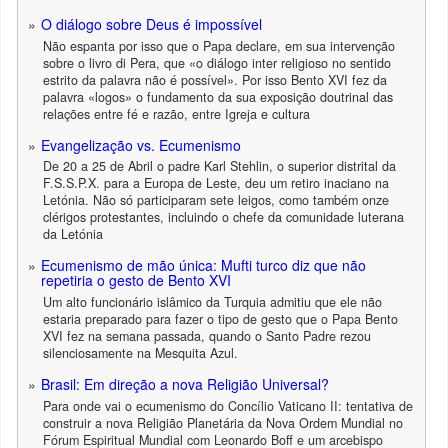
O diálogo sobre Deus é impossível
Não espanta por isso que o Papa declare, em sua intervenção
sobre o livro di Pera, que «o diálogo inter religioso no sentido
estrito da palavra não é possível». Por isso Bento XVI fez da
palavra «logos» o fundamento da sua exposição doutrinal das
relações entre fé e razão, entre Igreja e cultura
Evangelização vs. Ecumenismo
De 20 a 25 de Abril o padre Karl Stehlin, o superior distrital da
F.S.S.P.X. para a Europa de Leste, deu um retiro inaciano na
Letónia. Não só participaram sete leigos, como também onze
clérigos protestantes, incluindo o chefe da comunidade luterana
da Letónia
Ecumenismo de mão única: Mufti turco diz que não
repetiria o gesto de Bento XVI
Um alto funcionário islâmico da Turquia admitiu que ele não
estaria preparado para fazer o tipo de gesto que o Papa Bento
XVI fez na semana passada, quando o Santo Padre rezou
silenciosamente na Mesquita Azul.
Brasil: Em direção a nova Religião Universal?
Para onde vai o ecumenismo do Concílio Vaticano II: tentativa de
construir a nova Religião Planetária da Nova Ordem Mundial no
Fórum Espiritual Mundial com Leonardo Boff e um arcebispo