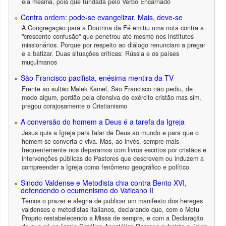
ela mesma, pois que fundada pelo Verbo Encarnado
Contra ordem: pode-se evangelizar. Mais, deve-se
A Congregação para a Doutrina da Fé emitiu uma nota contra a
"crescente confusão" que penetrou até mesmo nos institutos
missionários. Porque por respeito ao diálogo renunciam a pregar
e a batizar. Duas situações críticas: Rússia e os países
muçulmanos
São Francisco pacifista, enésima mentira da TV
Frente ao sultão Malek Kamel, São Francisco não pediu, de
modo algum, perdão pela ofensiva do exército cristão mas sim,
pregou corajosamente o Cristianismo
A conversão do homem a Deus é a tarefa da Igreja
Jesus quis a Igreja para falar de Deus ao mundo e para que o
homem se converta e viva. Mas, ao invés, sempre mais
frequentemente nos deparamos com livros escritos por cristãos e
intervenções públicas de Pastores que descrevem ou induzem a
compreender a Igreja como fenômeno geográfico e político
Sinodo Valdense e Metodista chia contra Bento XVI,
defendendo o ecumenismo do Vaticano II
Temos o prazer e alegria de publicar um manifesto dos hereges
valdenses e metodistas italianos, declarando que, com o Motu
Proprio restabelecendo a Missa de sempre, e com a Declaração