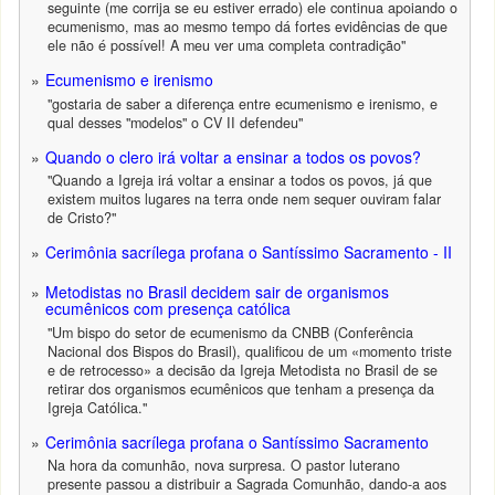
seguinte (me corrija se eu estiver errado) ele continua apoiando o
ecumenismo, mas ao mesmo tempo dá fortes evidências de que
ele não é possível! A meu ver uma completa contradição"
Ecumenismo e irenismo
"gostaria de saber a diferença entre ecumenismo e irenismo, e
qual desses "modelos" o CV II defendeu"
Quando o clero irá voltar a ensinar a todos os povos?
"Quando a Igreja irá voltar a ensinar a todos os povos, já que
existem muitos lugares na terra onde nem sequer ouviram falar
de Cristo?"
Cerimônia sacrílega profana o Santíssimo Sacramento - II
Metodistas no Brasil decidem sair de organismos
ecumênicos com presença católica
"Um bispo do setor de ecumenismo da CNBB (Conferência
Nacional dos Bispos do Brasil), qualificou de um «momento triste
e de retrocesso» a decisão da Igreja Metodista no Brasil de se
retirar dos organismos ecumênicos que tenham a presença da
Igreja Católica."
Cerimônia sacrílega profana o Santíssimo Sacramento
Na hora da comunhão, nova surpresa. O pastor luterano
presente passou a distribuir a Sagrada Comunhão, dando-a aos