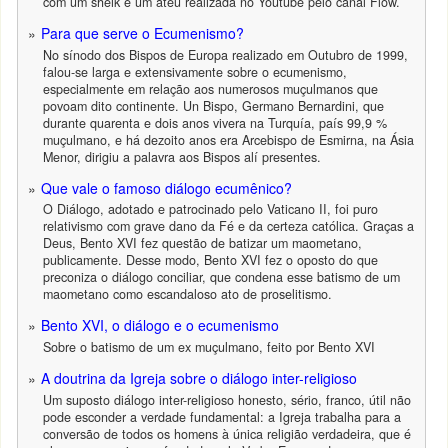
com um sheik e um ateu realizada no Youtube pelo canal Flow.
Para que serve o Ecumenismo?
No sínodo dos Bispos de Europa realizado em Outubro de 1999,
falou-se larga e extensivamente sobre o ecumenismo,
especialmente em relação aos numerosos muçulmanos que
povoam dito continente. Un Bispo, Germano Bernardini, que
durante quarenta e dois anos vivera na Turquía, país 99,9 %
muçulmano, e há dezoito anos era Arcebispo de Esmirna, na Ásia
Menor, dirigiu a palavra aos Bispos alí presentes.
Que vale o famoso diálogo ecumênico?
O Diálogo, adotado e patrocinado pelo Vaticano II, foi puro
relativismo com grave dano da Fé e da certeza católica. Graças a
Deus, Bento XVI fez questão de batizar um maometano,
publicamente. Desse modo, Bento XVI fez o oposto do que
preconiza o diálogo conciliar, que condena esse batismo de um
maometano como escandaloso ato de proselitismo.
Bento XVI, o diálogo e o ecumenismo
Sobre o batismo de um ex muçulmano, feito por Bento XVI
A doutrina da Igreja sobre o diálogo inter-religioso
Um suposto diálogo inter-religioso honesto, sério, franco, útil não
pode esconder a verdade fundamental: a Igreja trabalha para a
conversão de todos os homens à única religião verdadeira, que é