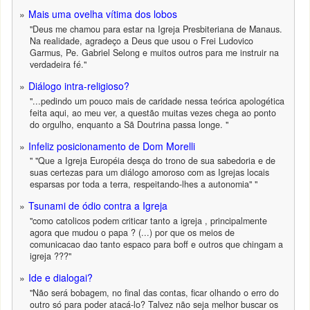
Mais uma ovelha vítima dos lobos
"Deus me chamou para estar na Igreja Presbiteriana de Manaus.
Na realidade, agradeço a Deus que usou o Frei Ludovico
Garmus, Pe. Gabriel Selong e muitos outros para me instruir na
verdadeira fé."
Diálogo intra-religioso?
"...pedindo um pouco mais de caridade nessa teórica apologética
feita aqui, ao meu ver, a questão muitas vezes chega ao ponto
do orgulho, enquanto a Sã Doutrina passa longe. "
Infeliz posicionamento de Dom Morelli
" "Que a Igreja Européia desça do trono de sua sabedoria e de
suas certezas para um diálogo amoroso com as Igrejas locais
esparsas por toda a terra, respeitando-lhes a autonomia" "
Tsunami de ódio contra a Igreja
"como catolicos podem criticar tanto a igreja , principalmente
agora que mudou o papa ? (...) por que os meios de
comunicacao dao tanto espaco para boff e outros que chingam a
igreja ???"
Ide e dialogai?
"Não será bobagem, no final das contas, ficar olhando o erro do
outro só para poder atacá-lo? Talvez não seja melhor buscar os