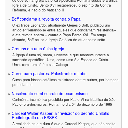
de que só na Igreja Católica Apostólica Romana subsiste a única
Igreja de Cristo, Bento XVI restabeleceu o espírito da Contra
Reforma, e não o do Vaticano II
Boff conclama à revolta contra o Papa
O ex frade Leonardo, atualmente Genésio Boff, publicou um
artigo enfileirando-se entre aqueles que conclamam resistência--
e até revolta aberta – contra o Papa Bento XVI. Em artigo
absurdo, Boff acusa a Igreja Católica de atuar como seita
Cremos em uma única Igreja
A Igreja é uma só, santa, universal e que manteve intacta a
sucessão apostólica. Uma, como uma é a Esposa de Cristo.
Uma, como um só é o sua Cabeça
Curso para pastores. Palestrante: o Lobo
Curso para bispos católicos ministrado dentre outros, por hereges
protestantes
Nascimento semi-secreto do ecumenismo
Cerimônia Ecumênica presidida por Paulo VI na Basílica de São
Paulo-fora-dos-muros, Roma, no dia 04 de dezembro de 1965
Cardeal Walter Kasper, a “revisão” do decreto Unitatis
Redintegratio e a FSSPX
A realidade crua e dura é que o Cardeal Kasper, que não aceita