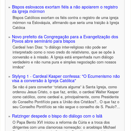
Bispos eslovacos exortam fiéis a não apoiarem o registro
da igreja mórmon
Bispos Católicos exortam os fiéis contra o registro de uma igreja
mórmon na Eslováquia, afirmando que seria uma traição à Igreja
Catóica
Novo prefeito da Congregação para a Evangelização dos
Povos abre seminário para bispos
Cardeal Ivan Dias: "o diálogo inter-religioso não pode ser
interpretado como o novo credo do relativismo, que se opõe à
conversão e à missão. A Igreja está empenhada num diálogo
verdadeiro e não numa pura e simples negociação com nossos
irmãos"
Stylyng 1 - Cardeal Kasper confessa: "O Ecumenismo não
visa a conversão à Igreja Católica"
Se não é para converter “criatura alguma” à Santa Igreja, como
ordenou Jesus Cristo, o que faz, então, o cardeal Walter Kasper
como católico, como cardeal e, principalmente, como Presidente
do Conselho Pontifício para a União dos Cristãos?.. O que faz o
seu Conselho Pontifício se não segue o conselho de S. Paulo?...
Ratzinger despede o bispo do diálogo com o Islã
O Papa Bento XVI iniciou a reforma da Cúria e a troca dos
dirigentes com uma clamorosa nomeação: o arcebispo Michael