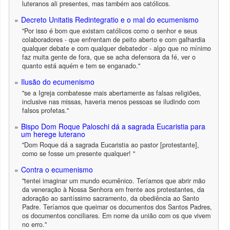
luteranos ali presentes, mas também aos católicos.
Decreto Unitatis Redintegratio e o mal do ecumenismo
"Por isso é bom que existam católicos como o senhor e seus
colaboradores - que enfrentam de peito aberto e com galhardia
qualquer debate e com qualquer debatedor - algo que no mínimo
faz muita gente de fora, que se acha defensora da fé, ver o
quanto está aquém e tem se enganado."
Ilusão do ecumenismo
"se a Igreja combatesse mais abertamente as falsas religiões,
inclusive nas missas, haveria menos pessoas se iludindo com
falsos profetas."
Bispo Dom Roque Paloschi dá a sagrada Eucaristia para
um herege luterano
"Dom Roque dá a sagrada Eucaristia ao pastor [protestante],
como se fosse um presente qualquer! "
Contra o ecumenismo
"tentei imaginar um mundo ecumênico. Teríamos que abrir mão
da veneração à Nossa Senhora em frente aos protestantes, da
adoração ao santíssimo sacramento, da obediência ao Santo
Padre. Teríamos que queimar os documentos dos Santos Padres,
os documentos conciliares. Em nome da união com os que vivem
no erro."