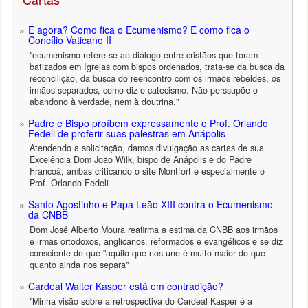
E agora? Como fica o Ecumenismo? E como fica o
Concílio Vaticano II
"ecumenismo refere-se ao diálogo entre cristãos que foram
batizados em Igrejas com bispos ordenados, trata-se da busca da
reconcilição, da busca do reencontro com os irmaõs rebeldes, os
irmãos separados, como diz o catecismo. Não perssupõe o
abandono à verdade, nem à doutrina."
Padre e Bispo proíbem expressamente o Prof. Orlando
Fedeli de proferir suas palestras em Anápolis
Atendendo a solicitação, damos divulgação as cartas de sua
Excelência Dom João Wilk, bispo de Anápolis e do Padre
Francoá, ambas criticando o site Montfort e especialmente o
Prof. Orlando Fedeli
Santo Agostinho e Papa Leão XIII contra o Ecumenismo
da CNBB
Dom José Alberto Moura reafirma a estima da CNBB aos irmãos
e irmãs ortodoxos, anglicanos, reformados e evangélicos e se diz
consciente de que "aquilo que nos une é muito maior do que
quanto ainda nos separa"
Cardeal Walter Kasper está em contradição?
"Minha visão sobre a retrospectiva do Cardeal Kasper é a