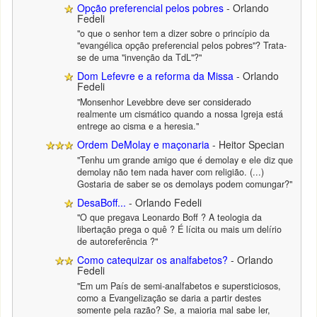
Opção preferencial pelos pobres
- Orlando
Fedeli
"o que o senhor tem a dizer sobre o princípio da
"evangélica opção preferencial pelos pobres"? Trata-
se de uma "invenção da TdL"?"
Dom Lefevre e a reforma da Missa
- Orlando
Fedeli
"Monsenhor Levebbre deve ser considerado
realmente um cismático quando a nossa Igreja está
entrege ao cisma e a heresia."
Ordem DeMolay e maçonaria
- Heitor Specian
"Tenhu um grande amigo que é demolay e ele diz que
demolay não tem nada haver com religião. (...)
Gostaria de saber se os demolays podem comungar?"
DesaBoff...
- Orlando Fedeli
"O que pregava Leonardo Boff ? A teologia da
libertação prega o quê ? É lícita ou mais um delírio
de autoreferência ?"
Como catequizar os analfabetos?
- Orlando
Fedeli
"Em um País de semi-analfabetos e supersticiosos,
como a Evangelização se daria a partir destes
somente pela razão? Se, a maioria mal sabe ler,