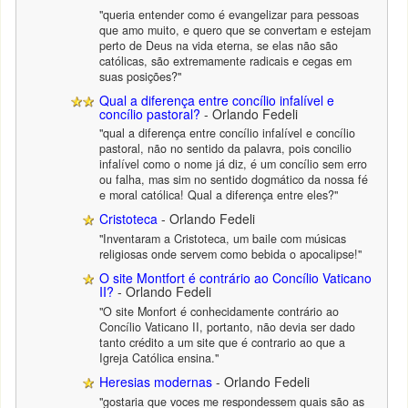
"queria entender como é evangelizar para pessoas
que amo muito, e quero que se convertam e estejam
perto de Deus na vida eterna, se elas não são
católicas, são extremamente radicais e cegas em
suas posições?"
Qual a diferença entre concílio infalível e
concílio pastoral?
- Orlando Fedeli
"qual a diferença entre concílio infalível e concílio
pastoral, não no sentido da palavra, pois concilio
infalível como o nome já diz, é um concílio sem erro
ou falha, mas sim no sentido dogmático da nossa fé
e moral católica! Qual a diferença entre eles?"
Cristoteca
- Orlando Fedeli
"Inventaram a Cristoteca, um baile com músicas
religiosas onde servem como bebida o apocalipse!"
O site Montfort é contrário ao Concílio Vaticano
II?
- Orlando Fedeli
"O site Monfort é conhecidamente contrário ao
Concílio Vaticano II, portanto, não devia ser dado
tanto crédito a um site que é contrario ao que a
Igreja Católica ensina."
Heresias modernas
- Orlando Fedeli
"gostaria que voces me respondessem quais são as