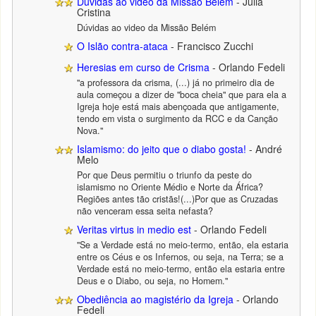
Dúvidas ao video da Missão Belém
- Júlia
Cristina
Dúvidas ao video da Missão Belém
O Islão contra-ataca
- Francisco Zucchi
Heresias em curso de Crisma
- Orlando Fedeli
"a professora da crisma, (...) já no primeiro dia de
aula começou a dizer de "boca cheia" que para ela a
Igreja hoje está mais abençoada que antigamente,
tendo em vista o surgimento da RCC e da Canção
Nova."
Islamismo: do jeito que o diabo gosta!
- André
Melo
Por que Deus permitiu o triunfo da peste do
islamismo no Oriente Médio e Norte da África?
Regiões antes tão cristãs!(...)Por que as Cruzadas
não venceram essa seita nefasta?
Veritas virtus in medio est
- Orlando Fedeli
"Se a Verdade está no meio-termo, então, ela estaria
entre os Céus e os Infernos, ou seja, na Terra; se a
Verdade está no meio-termo, então ela estaria entre
Deus e o Diabo, ou seja, no Homem."
Obediência ao magistério da Igreja
- Orlando
Fedeli