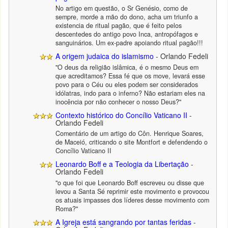
No artigo em questão, o Sr Genésio, como de
sempre, morde a mão do dono, acha um triunfo a
existencia de ritual pagão, que é feito pelos
descentedes do antigo povo Inca, antropófagos e
sanguinários. Um ex-padre apoiando ritual pagão!!!
A origem judaica do islamismo
- Orlando Fedeli
"O deus da religião islâmica, é o mesmo Deus em
que acreditamos? Essa fé que os move, levará esse
povo para o Céu ou eles podem ser considerados
idólatras, indo para o inferno? Não estariam eles na
inocência por não conhecer o nosso Deus?"
Contexto histórico do Concílio Vaticano II
-
Orlando Fedeli
Comentário de um artigo do Côn. Henrique Soares,
de Maceió, criticando o site Montfort e defendendo o
Concílio Vaticano II
Leonardo Boff e a Teologia da Libertação
-
Orlando Fedeli
"o que foi que Leonardo Boff escreveu ou disse que
levou a Santa Sé reprimir este movimento e provocou
os atuais impasses dos líderes desse movimento com
Roma?"
A Igreja está sangrando por tantas feridas
-