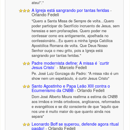
ateu!”."
A Igreja está sangrando por tantas feridas
-
Orlando Fedeli
"Quero a Santa Missa de Sempre de volta...Quero
poder participar do Sacrifício incruento de Jesus, sem
heresias e sem profanações. Quero poder me
confessar como era antigamente, ajoelhada no
confessionário...Eu quero a minha Igreja Católica
Apostólica Romana de volta. Que Deus Nosso
Senhor ouça o meu grito, pois a Igreja está
sangrando por tantas feridas."
Padre modernista define: A missa é ´curtir
Jesus Cristo`
- Marcelo Fedeli
Pe. José Luiz Gonzaga do Padro: "A missa não é um
show nem um espetáculo, é curtir Jesus Cristo"
Santo Agostinho e Papa Leão XIII contra o
Ecumenismo da CNBB
- Orlando Fedeli
Dom José Alberto Moura reafirma a estima da CNBB
aos irmãos e irmãs ortodoxos, anglicanos, reformados
e evangélicos e se diz consciente de que "aquilo que
nos une é muito maior do que quanto ainda nos
separa"
Leonardo Boff se superou, defende agora ritual
pagão!
- Orlando Fedeli