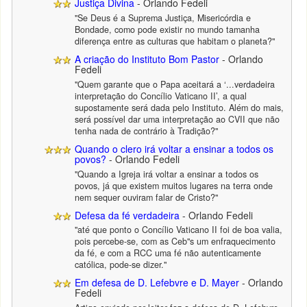
Justiça Divina
- Orlando Fedeli
"Se Deus é a Suprema Justiça, Misericórdia e
Bondade, como pode existir no mundo tamanha
diferença entre as culturas que habitam o planeta?"
A criação do Instituto Bom Pastor
- Orlando
Fedeli
"Quem garante que o Papa aceitará a ‘...verdadeira
interpretação do Concílio Vaticano II’, a qual
supostamente será dada pelo Instituto. Além do mais,
será possível dar uma interpretação ao CVII que não
tenha nada de contrário à Tradição?"
Quando o clero irá voltar a ensinar a todos os
povos?
- Orlando Fedeli
"Quando a Igreja irá voltar a ensinar a todos os
povos, já que existem muitos lugares na terra onde
nem sequer ouviram falar de Cristo?"
Defesa da fé verdadeira
- Orlando Fedeli
"até que ponto o Concílio Vaticano II foi de boa valia,
pois percebe-se, com as Ceb"s um enfraquecimento
da fé, e com a RCC uma fé não autenticamente
católica, pode-se dizer."
Em defesa de D. Lefebvre e D. Mayer
- Orlando
Fedeli