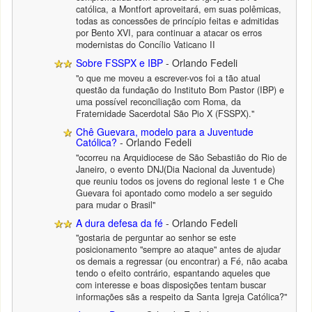
católica, a Montfort aproveitará, em suas polêmicas,
todas as concessões de princípio feitas e admitidas
por Bento XVI, para continuar a atacar os erros
modernistas do Concílio Vaticano II
Sobre FSSPX e IBP
- Orlando Fedeli
"o que me moveu a escrever-vos foi a tão atual
questão da fundação do Instituto Bom Pastor (IBP) e
uma possível reconciliação com Roma, da
Fraternidade Sacerdotal São Pio X (FSSPX)."
Chê Guevara, modelo para a Juventude
Católica?
- Orlando Fedeli
"ocorreu na Arquidiocese de São Sebastião do Rio de
Janeiro, o evento DNJ(Dia Nacional da Juventude)
que reuniu todos os jovens do regional leste 1 e Che
Guevara foi apontado como modelo a ser seguido
para mudar o Brasil"
A dura defesa da fé
- Orlando Fedeli
"gostaria de perguntar ao senhor se este
posicionamento "sempre ao ataque" antes de ajudar
os demais a regressar (ou encontrar) a Fé, não acaba
tendo o efeito contrário, espantando aqueles que
com interesse e boas disposições tentam buscar
informações sãs a respeito da Santa Igreja Católica?"