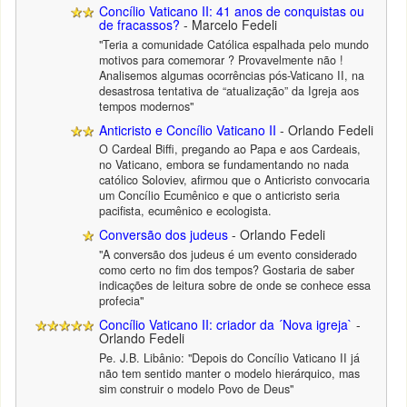
Concílio Vaticano II: 41 anos de conquistas ou
de fracassos?
- Marcelo Fedeli
"Teria a comunidade Católica espalhada pelo mundo
motivos para comemorar ? Provavelmente não !
Analisemos algumas ocorrências pós-Vaticano II, na
desastrosa tentativa de “atualização” da Igreja aos
tempos modernos"
Anticristo e Concílio Vaticano II
- Orlando Fedeli
O Cardeal Biffi, pregando ao Papa e aos Cardeais,
no Vaticano, embora se fundamentando no nada
católico Soloviev, afirmou que o Anticristo convocaria
um Concílio Ecumênico e que o anticristo seria
pacifista, ecumênico e ecologista.
Conversão dos judeus
- Orlando Fedeli
"A conversão dos judeus é um evento considerado
como certo no fim dos tempos? Gostaria de saber
indicações de leitura sobre de onde se conhece essa
profecia"
Concílio Vaticano II: criador da ´Nova igreja`
-
Orlando Fedeli
Pe. J.B. Libânio: "Depois do Concílio Vaticano II já
não tem sentido manter o modelo hierárquico, mas
sim construir o modelo Povo de Deus"