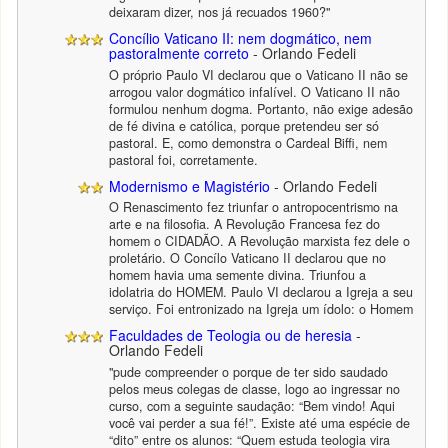
deixaram dizer, nos já recuados 1960?"
Concílio Vaticano II: nem dogmático, nem
pastoralmente correto
- Orlando Fedeli
O próprio Paulo VI declarou que o Vaticano II não se
arrogou valor dogmático infalível. O Vaticano II não
formulou nenhum dogma. Portanto, não exige adesão
de fé divina e católica, porque pretendeu ser só
pastoral. E, como demonstra o Cardeal Biffi, nem
pastoral foi, corretamente.
Modernismo e Magistério
- Orlando Fedeli
O Renascimento fez triunfar o antropocentrismo na
arte e na filosofia. A Revolução Francesa fez do
homem o CIDADÃO. A Revolução marxista fez dele o
proletário. O Concílo Vaticano II declarou que no
homem havia uma semente divina. Triunfou a
idolatria do HOMEM. Paulo VI declarou a Igreja a seu
serviço. Foi entronizado na Igreja um ídolo: o Homem
Faculdades de Teologia ou de heresia
-
Orlando Fedeli
"pude compreender o porque de ter sido saudado
pelos meus colegas de classe, logo ao ingressar no
curso, com a seguinte saudação: “Bem vindo! Aqui
você vai perder a sua fé!”. Existe até uma espécie de
“dito” entre os alunos: “Quem estuda teologia vira