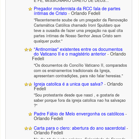
E FÉ, MISSIONÁRIO DIRETO DE DEUS..."
Pregador modernista da RCC fala de partes
íntimas de Cristo
- Orlando Fedeli
"Recentemente soube de um pregador da Renovação
Carismática Católica chamado Ironi Spuldaro que
teve a ousadia de fazer uma pregação na qual cita
partes íntimas de Nosso Senhor Jesus Cristo sem
qualquer pudor."
"Antinomias" existentes entre os documentos
do Vaticano II e o magistério anterior
- Orlando
Fedeli
"Os documentos do Concílio Vaticano II, comparados
com os ensinamentos tradicionais da Igreja,
apresentam contradições, para não falar heresias."
Igreja catolica é a unica que salva?
- Orlando
Fedeli
"Sou protestante desde que nasci , e gostaria de
saber porque fora da igreja catolica nao ha salvaçao
?"
Padre Fábio de Melo envergonha os católicos
-
Orlando Fedeli
Carta para o clero: abertura do ano sacerdotal
-
Orlando Fedeli