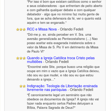
"Por isso é bom que existam católicos como o senhor
e seus colaboradores - que enfrentam de peito aberto
e com galhardia qualquer debate e com qualquer
debatedor - algo que no mínimo faz muita gente de
fora, que se acha defensora da fé, ver o quanto está
aquém e tem se enganado."
RCC e Missa Nova
- Orlando Fedeli
"Dói-me p. ex. ainda perceber em V. Sra. uma
aversão generalizada ao Pentecostalismo (...) Nao
posso aceitar esta exagerada insistencia sobre o
valor da Missa de S. Pio V em detrimento da Missa
de Paulo VI"
Quando a Igreja Católica troca Cristo pelas
multidões
- Orlando Fedeli
"Encontrei este Site, porque busco uma religião que
ocupe em mim o vazio que a Igreja Católica deixou,
não sou eu que mudei, e não sou eu que estou
deixando a igreja..."
Indignação: Teologia da Libertação ensinada
livremente nas paróquias
- Orlando Fedeli
"É canonicamente legal um seminário que não
obedece os documentos da Igreja? A igreja não vai
fazer nada enquanto certos Padres deturpam a
Bílbia, Palavra Sagrada de Deus?"