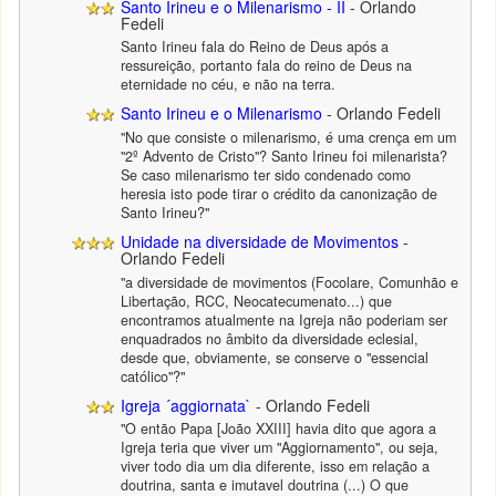
Santo Irineu e o Milenarismo - II
- Orlando
Fedeli
Santo Irineu fala do Reino de Deus após a
ressureição, portanto fala do reino de Deus na
eternidade no céu, e não na terra.
Santo Irineu e o Milenarismo
- Orlando Fedeli
"No que consiste o milenarismo, é uma crença em um
"2º Advento de Cristo"? Santo Irineu foi milenarista?
Se caso milenarismo ter sido condenado como
heresia isto pode tirar o crédito da canonização de
Santo Irineu?"
Unidade na diversidade de Movimentos
-
Orlando Fedeli
"a diversidade de movimentos (Focolare, Comunhão e
Libertação, RCC, Neocatecumenato...) que
encontramos atualmente na Igreja não poderiam ser
enquadrados no âmbito da diversidade eclesial,
desde que, obviamente, se conserve o "essencial
católico"?"
Igreja ´aggiornata`
- Orlando Fedeli
"O então Papa [João XXIII] havia dito que agora a
Igreja teria que viver um "Aggiornamento", ou seja,
viver todo dia um dia diferente, isso em relação a
doutrina, santa e imutavel doutrina (...) O que