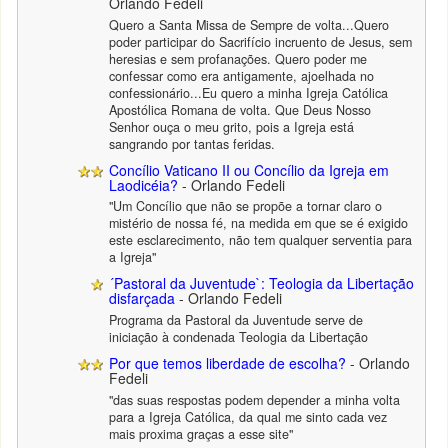
Orlando Fedeli
Quero a Santa Missa de Sempre de volta...Quero
poder participar do Sacrifício incruento de Jesus, sem
heresias e sem profanações. Quero poder me
confessar como era antigamente, ajoelhada no
confessionário...Eu quero a minha Igreja Católica
Apostólica Romana de volta. Que Deus Nosso
Senhor ouça o meu grito, pois a Igreja está
sangrando por tantas feridas.
Concílio Vaticano II ou Concílio da Igreja em
Laodicéia?
- Orlando Fedeli
"Um Concílio que não se propõe a tornar claro o
mistério de nossa fé, na medida em que se é exigido
este esclarecimento, não tem qualquer serventia para
a Igreja"
´Pastoral da Juventude`: Teologia da Libertação
disfarçada
- Orlando Fedeli
Programa da Pastoral da Juventude serve de
iniciação à condenada Teologia da Libertação
Por que temos liberdade de escolha?
- Orlando
Fedeli
"das suas respostas podem depender a minha volta
para a Igreja Católica, da qual me sinto cada vez
mais proxima graças a esse site"