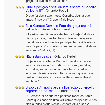
igreja, do que salvar as almas?"
Qual a posição oficial da Igreja sobre o Concílio
Vaticano II?
- Orlando Fedeli
O que foi declarado, nesse Concílio, dogma que
antes já não era? O que há de Novo?"
Bula Cantate Domino: Fora da Igreja não há
salvação
- Robson Nascimento
"ninguém que não esteja dentro da Igreja Católica -
não só pagãos, mas também judeus ou hereges e
cismáticos - poe tornar-se participante da vida eterna,
mas irá para o "fogo eterno preparado para o diabo e
seus anjos" (Mt 25,41)
Não estamos sós
- Orlando Fedeli
"Hoje lendo no site da Montfort , vendo cartas de
seminaristas e outros cristãos como eu , sofridos,
excluídos, solitários numa Igreja tomada pelos
inimigos. Já não me sinto tão só e vejo que o papa
também não está só, além de Deus tem muitos do
seu lado."
Bispo de Anápolis pede a liberação do terceiro
segredo de Fátima
- Orlando Fedeli
D. Pestana: "Por que não pedimos todos ao Santo
Padre que acabe de uma vez com o “suspense" e nos
diga a todos o que Nossa Senhora quis e não A