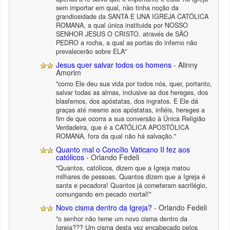
sem importar em qual, nào tinha noção da
grandiosidade da SANTA E UNA IGREJA CATÓLICA
ROMANA, a qual única instituida por NOSSO
SENHOR JESUS O CRISTO, através de SÃO
PEDRO a rocha, a qual as portas do inferno não
prevalecerão sobre ELA"
Jesus quer salvar todos os homens
- Alinny
Amorim
"como Ele deu sua vida por todos nós, quer, portanto,
salvar todas as almas, inclusive as dos hereges, dos
blasfemos, dos apóstatas, dos ingratos. E Ele dá
graças até mesmo aos apóstatas, infiéis, hereges a
fim de que ocorra a sua conversão à Única Religião
Verdadeira, que é a CATÓLICA APOSTÓLICA
ROMANA, fora da qual não há salvação."
Quanto mal o Concílio Vaticano II fez aos
católicos
- Orlando Fedeli
"Quantos, católicos, dizem que a Igreja matou
milhares de pessoas. Quantos dizem que a Igreja é
santa e pecadora! Quantos já cometeram sacrilégio,
comungando em pecado mortal!"
Novo cisma dentro da Igreja?
- Orlando Fedeli
"o senhor não teme um novo cisma dentro da
Igreja??? Um cisma desta vez encabeçado pelos