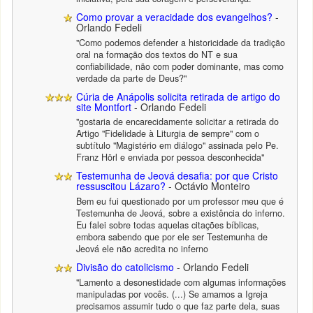
Como provar a veracidade dos evangelhos?
-
Orlando Fedeli
"Como podemos defender a historicidade da tradição
oral na formação dos textos do NT e sua
confiabilidade, não com poder dominante, mas como
verdade da parte de Deus?"
Cúria de Anápolis solicita retirada de artigo do
site Montfort
- Orlando Fedeli
"gostaria de encarecidamente solicitar a retirada do
Artigo "Fidelidade à Liturgia de sempre" com o
subtítulo "Magistério em diálogo" assinada pelo Pe.
Franz Hörl e enviada por pessoa desconhecida"
Testemunha de Jeová desafia: por que Cristo
ressuscitou Lázaro?
- Octávio Monteiro
Bem eu fui questionado por um professor meu que é
Testemunha de Jeová, sobre a existência do inferno.
Eu falei sobre todas aquelas citações bíblicas,
embora sabendo que por ele ser Testemunha de
Jeová ele não acredita no inferno
Divisão do catolicismo
- Orlando Fedeli
"Lamento a desonestidade com algumas informações
manipuladas por vocês. (...) Se amamos a Igreja
precisamos assumir tudo o que faz parte dela, suas