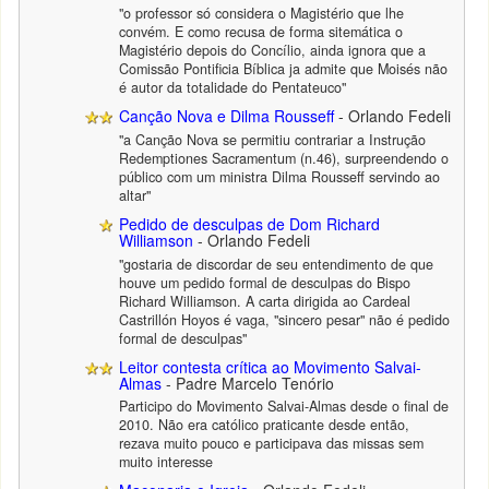
"o professor só considera o Magistério que lhe
convém. E como recusa de forma sitemática o
Magistério depois do Concílio, ainda ignora que a
Comissão Pontificia Bíblica ja admite que Moisés não
é autor da totalidade do Pentateuco"
Canção Nova e Dilma Rousseff
- Orlando Fedeli
"a Canção Nova se permitiu contrariar a Instrução
Redemptiones Sacramentum (n.46), surpreendendo o
público com um ministra Dilma Rousseff servindo ao
altar"
Pedido de desculpas de Dom Richard
Williamson
- Orlando Fedeli
"gostaria de discordar de seu entendimento de que
houve um pedido formal de desculpas do Bispo
Richard Williamson. A carta dirigida ao Cardeal
Castrillón Hoyos é vaga, "sincero pesar" não é pedido
formal de desculpas"
Leitor contesta crítica ao Movimento Salvai-
Almas
- Padre Marcelo Tenório
Participo do Movimento Salvai-Almas desde o final de
2010. Não era católico praticante desde então,
rezava muito pouco e participava das missas sem
muito interesse