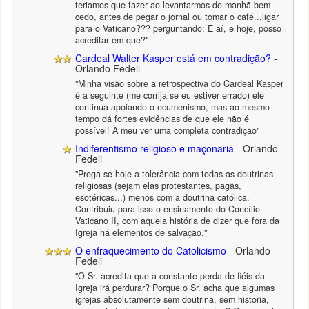
teriamos que fazer ao levantarmos de manhã bem
cedo, antes de pegar o jornal ou tomar o café...ligar
para o Vaticano??? perguntando: E aí, e hoje, posso
acreditar em que?"
Cardeal Walter Kasper está em contradição?
-
Orlando Fedeli
"Minha visão sobre a retrospectiva do Cardeal Kasper
é a seguinte (me corrija se eu estiver errado) ele
continua apoiando o ecumenismo, mas ao mesmo
tempo dá fortes evidências de que ele não é
possível! A meu ver uma completa contradição"
Indiferentismo religioso e maçonaria
- Orlando
Fedeli
"Prega-se hoje a tolerância com todas as doutrinas
religiosas (sejam elas protestantes, pagãs,
esotéricas...) menos com a doutrina católica.
Contribuiu para isso o ensinamento do Concílio
Vaticano II, com aquela história de dizer que fora da
Igreja há elementos de salvação."
O enfraquecimento do Catolicismo
- Orlando
Fedeli
"O Sr. acredita que a constante perda de fiéis da
Igreja irá perdurar? Porque o Sr. acha que algumas
igrejas absolutamente sem doutrina, sem historia,