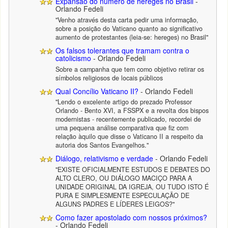
Expansão do número de hereges no Brasil
-
Orlando Fedeli
"Venho através desta carta pedir uma informação,
sobre a posição do Vaticano quanto ao significativo
aumento de protestantes (leia-se: hereges) no Brasil"
Os falsos tolerantes que tramam contra o
catolicismo
- Orlando Fedeli
Sobre a campanha que tem como objetivo retirar os
símbolos religiosos de locais públicos
Qual Concílio Vaticano II?
- Orlando Fedeli
"Lendo o excelente artigo do prezado Professor
Orlando - Bento XVI, a FSSPX e a revolta dos bispos
modernistas - recentemente publicado, recordei de
uma pequena análise comparativa que fiz com
relação àquilo que disse o Vaticano II a respeito da
autoria dos Santos Evangelhos."
Diálogo, relativismo e verdade
- Orlando Fedeli
"EXISTE OFICIALMENTE ESTUDOS E DEBATES DO
ALTO CLERO, OU DIÁLOGO MACIÇO PARA A
UNIDADE ORIGINAL DA IGREJA, OU TUDO ISTO É
PURA E SIMPLESMENTE ESPECULAÇÃO DE
ALGUNS PADRES E LÍDERES LEIGOS?"
Como fazer apostolado com nossos próximos?
- Orlando Fedeli