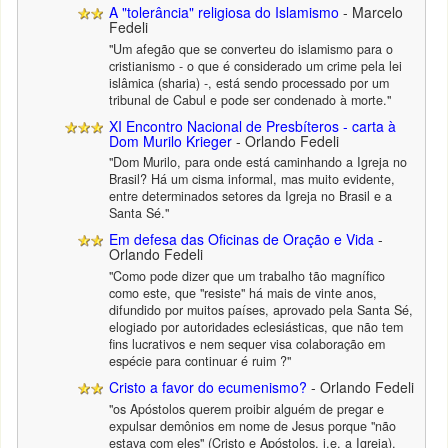
A "tolerância" religiosa do Islamismo
- Marcelo
Fedeli
"Um afegão que se converteu do islamismo para o
cristianismo - o que é considerado um crime pela lei
islâmica (sharia) -, está sendo processado por um
tribunal de Cabul e pode ser condenado à morte."
XI Encontro Nacional de Presbíteros - carta à
Dom Murilo Krieger
- Orlando Fedeli
"Dom Murilo, para onde está caminhando a Igreja no
Brasil? Há um cisma informal, mas muito evidente,
entre determinados setores da Igreja no Brasil e a
Santa Sé."
Em defesa das Oficinas de Oração e Vida
-
Orlando Fedeli
"Como pode dizer que um trabalho tão magnífico
como este, que "resiste" há mais de vinte anos,
difundido por muitos países, aprovado pela Santa Sé,
elogiado por autoridades eclesiásticas, que não tem
fins lucrativos e nem sequer visa colaboração em
espécie para continuar é ruim ?"
Cristo a favor do ecumenismo?
- Orlando Fedeli
"os Apóstolos querem proibir alguém de pregar e
expulsar demônios em nome de Jesus porque "não
estava com eles" (Cristo e Apóstolos, i.e. a Igreja).