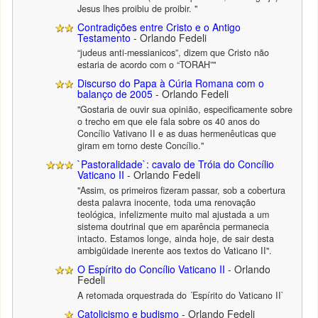
Jesus lhes proibiu de proibir. "
Contradições entre Cristo e o Antigo
Testamento
- Orlando Fedeli
“judeus anti-messianicos”, dizem que Cristo não
estaria de acordo com o “TORAH”"
Discurso do Papa à Cúria Romana com o
balanço de 2005
- Orlando Fedeli
"Gostaria de ouvir sua opinião, especificamente sobre
o trecho em que ele fala sobre os 40 anos do
Concílio Vativano II e as duas hermenêuticas que
giram em torno deste Concílio."
`Pastoralidade`: cavalo de Tróia do Concílio
Vaticano II
- Orlando Fedeli
"Assim, os primeiros fizeram passar, sob a cobertura
desta palavra inocente, toda uma renovação
teológica, infelizmente muito mal ajustada a um
sistema doutrinal que em aparência permanecia
intacto. Estamos longe, ainda hoje, de sair desta
ambigüidade inerente aos textos do Vaticano II".
O Espírito do Concílio Vaticano II
- Orlando
Fedeli
A retomada orquestrada do ´Espírito do Vaticano II`
Catolicismo e budismo
- Orlando Fedeli