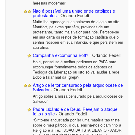
heresias modernas"
Não é possível uma união entre católicos e
protestantes
- Orlando Fedeli
Muito lhe agradeço suas palavras de elogio ao site
Montfort, palavras que têm, provindas de um
protestante, tanto mais valor para nós. Percebe-se
em sua carta os restos de formação católica que o
senhor recebeu em sua infância, e que persistem em
sua alma.
Campanha excomunha Boff?
- Orlando Fedeli
Hoje, pensei se é melhor pedirmos ao PAPA para
excomungar formalmemte todos os adeptos da
Teologia da Libertação ou isto só vai ajudar a rede
Bobo a falar mal da Igreja?
Artigo de leitor censurado pela arquidiocese de
Salvador
- Orlando Fedeli
Artigo sobre a missa censurado pela arquidiocese de
Salvador
Padre Libânio é de Deus. Revejam o ataque
feito no site
- Orlando Fedeli
"Sinto-me angustiada por ler uma matéria tão triste
sobre o meu pároco, o qual ensina-nos o caminho a
Religião e a Fé... JOAO BATISTA LIBANIO - AMOR