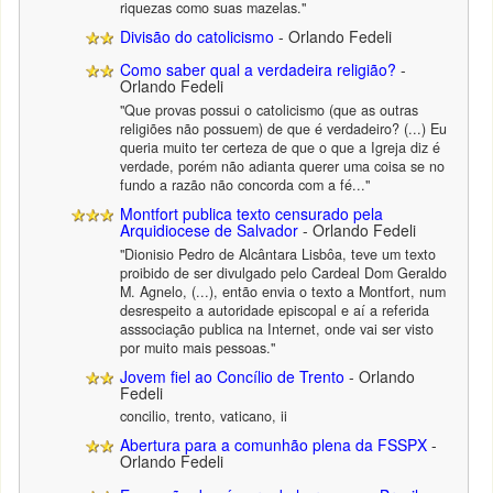
riquezas como suas mazelas."
Divisão do catolicismo
- Orlando Fedeli
Como saber qual a verdadeira religião?
-
Orlando Fedeli
"Que provas possui o catolicismo (que as outras
religiões não possuem) de que é verdadeiro? (...) Eu
queria muito ter certeza de que o que a Igreja diz é
verdade, porém não adianta querer uma coisa se no
fundo a razão não concorda com a fé..."
Montfort publica texto censurado pela
Arquidiocese de Salvador
- Orlando Fedeli
"Dionisio Pedro de Alcântara Lisbôa, teve um texto
proibido de ser divulgado pelo Cardeal Dom Geraldo
M. Agnelo, (...), então envia o texto a Montfort, num
desrespeito a autoridade episcopal e aí a referida
asssociação publica na Internet, onde vai ser visto
por muito mais pessoas."
Jovem fiel ao Concílio de Trento
- Orlando
Fedeli
concilio, trento, vaticano, ii
Abertura para a comunhão plena da FSSPX
-
Orlando Fedeli