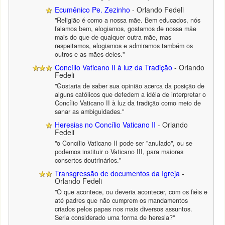
Ecumênico Pe. Zezinho
- Orlando Fedeli
"Religião é como a nossa mãe. Bem educados, nós
falamos bem, elogiamos, gostamos de nossa mãe
mais do que de qualquer outra mãe, mas
respeitamos, elogiamos e admiramos também os
outros e as mães deles."
Concílio Vaticano II à luz da Tradição
- Orlando
Fedeli
"Gostaria de saber sua opinião acerca da posição de
alguns católicos que defedem a idéia de interpretar o
Concílio Vaticano II à luz da tradição como meio de
sanar as ambiguidades."
Heresias no Concílio Vaticano II
- Orlando
Fedeli
"o Concílio Vaticano II pode ser "anulado", ou se
podemos instituir o Vaticano III, para maiores
consertos doutrinários."
Transgressão de documentos da Igreja
-
Orlando Fedeli
"O que acontece, ou deveria acontecer, com os fiéis e
até padres que não cumprem os mandamentos
criados pelos papas nos mais diversos assuntos.
Seria considerado uma forma de heresia?"