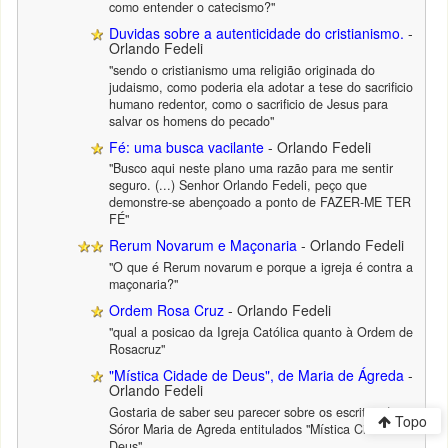
como entender o catecismo?"
Duvidas sobre a autenticidade do cristianismo.
-
Orlando Fedeli
"sendo o cristianismo uma religião originada do
judaismo, como poderia ela adotar a tese do sacrificio
humano redentor, como o sacrificio de Jesus para
salvar os homens do pecado"
Fé: uma busca vacilante
- Orlando Fedeli
"Busco aqui neste plano uma razão para me sentir
seguro. (...) Senhor Orlando Fedeli, peço que
demonstre-se abençoado a ponto de FAZER-ME TER
FÉ"
Rerum Novarum e Maçonaria
- Orlando Fedeli
"O que é Rerum novarum e porque a igreja é contra a
maçonaria?"
Ordem Rosa Cruz
- Orlando Fedeli
"qual a posicao da Igreja Católica quanto à Ordem de
Rosacruz"
"Mística Cidade de Deus", de Maria de Ágreda
-
Orlando Fedeli
Gostaria de saber seu parecer sobre os escritos de
Topo
Sóror Maria de Agreda entitulados "Mística Cidade de
Deus"