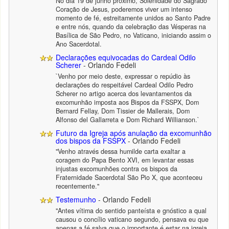
No dia 19 de junho próximo, Solenidade do Sagrado
Coração de Jesus, poderemos viver um intenso
momento de fé, estreitamente unidos ao Santo Padre
e entre nós, quando da celebração das Vésperas na
Basílica de São Pedro, no Vaticano, iniciando assim o
Ano Sacerdotal.
Declarações equivocadas do Cardeal Odilo
Scherer
- Orlando Fedeli
`Venho por meio deste, expressar o repúdio às
declarações do respeitável Cardeal Odilo Pedro
Scherer no artigo acerca dos levantamentos da
excomunhão imposta aos Bispos da FSSPX, Dom
Bernard Fellay, Dom Tissier de Mallerais, Dom
Alfonso del Gallarreta e Dom Richard Willianson.`
Futuro da Igreja após anulação da excomunhão
dos bispos da FSSPX
- Orlando Fedeli
"Venho através dessa humilde carta exaltar a
coragem do Papa Bento XVI, em levantar essas
injustas excomunhões contra os bispos da
Fraternidade Sacerdotal São Pio X, que aconteceu
recentemente."
Testemunho
- Orlando Fedeli
"Antes vítima do sentido panteísta e gnóstico a qual
causou o concílio vaticano segundo, pensava eu que
apenas a fé salva que o importante é estar na igreja