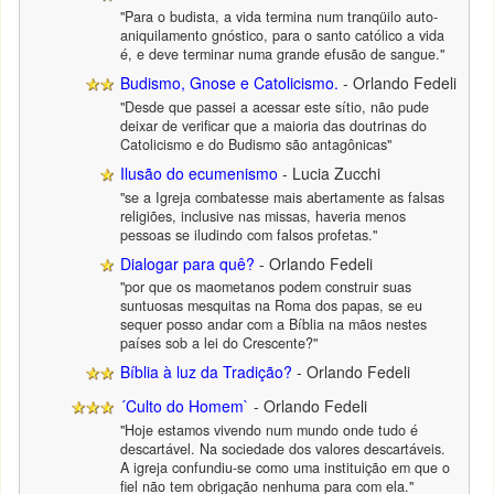
"Para o budista, a vida termina num tranqüilo auto-
aniquilamento gnóstico, para o santo católico a vida
é, e deve terminar numa grande efusão de sangue."
Budismo, Gnose e Catolicismo.
- Orlando Fedeli
"Desde que passei a acessar este sítio, não pude
deixar de verificar que a maioria das doutrinas do
Catolicismo e do Budismo são antagônicas"
Ilusão do ecumenismo
- Lucia Zucchi
"se a Igreja combatesse mais abertamente as falsas
religiões, inclusive nas missas, haveria menos
pessoas se iludindo com falsos profetas."
Dialogar para quê?
- Orlando Fedeli
"por que os maometanos podem construir suas
suntuosas mesquitas na Roma dos papas, se eu
sequer posso andar com a Bíblia na mãos nestes
países sob a lei do Crescente?"
Bíblia à luz da Tradição?
- Orlando Fedeli
´Culto do Homem`
- Orlando Fedeli
"Hoje estamos vivendo num mundo onde tudo é
descartável. Na sociedade dos valores descartáveis.
A igreja confundiu-se como uma instituição em que o
fiel não tem obrigação nenhuma para com ela."