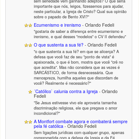
sem seriedade vem ganhando adeptos? O que seria
importante que nós, leigos, fizessemos para ajudar,
neste particular, a Igreja de Cristo? Qual sua opinião
sobre o papado de Bento XVI?"
Ecumenismo e irenismo
- Orlando Fedeli
"gostaria de saber a diferença entre ecumenismo e
irenismo, e qual desses "modelos" o CV II defendeu"
O que sustenta a sua fé?
- Orlando Fedeli
"o que sustenta a sua fé? em que se alicerça? A
defesa que você faz de seu "ponto de vista" é
apaixonada, o que é bom, mostra que você "crê no
que acredita". Mas não considera que as vezes é
SARCÁSTICO, de forma desnecessária. Que
menospreza, humilha aqueles que discordam de
você? Realmente é necessário?"
´Católico` calunia contra a Igreja
- Orlando
Fedeli
"Se Jesus estivesse vivo ele aprovaria tamanha
discriminação religiosa, ele que pregava o amor
incondicional?"
A Montfort combate agora e combaterá sempre
pela fé católica
- Orlando Fedeli
Sem ligações jurídicas com qualquer grupo, apenas
comprometida com a defesa da Igreja e da Fé