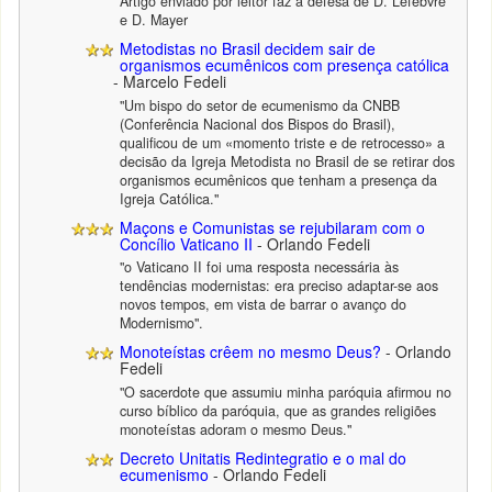
Artigo enviado por leitor faz a defesa de D. Lefebvre
e D. Mayer
Metodistas no Brasil decidem sair de
organismos ecumênicos com presença católica
- Marcelo Fedeli
"Um bispo do setor de ecumenismo da CNBB
(Conferência Nacional dos Bispos do Brasil),
qualificou de um «momento triste e de retrocesso» a
decisão da Igreja Metodista no Brasil de se retirar dos
organismos ecumênicos que tenham a presença da
Igreja Católica."
Maçons e Comunistas se rejubilaram com o
Concílio Vaticano II
- Orlando Fedeli
"o Vaticano II foi uma resposta necessária às
tendências modernistas: era preciso adaptar-se aos
novos tempos, em vista de barrar o avanço do
Modernismo".
Monoteístas crêem no mesmo Deus?
- Orlando
Fedeli
"O sacerdote que assumiu minha paróquia afirmou no
curso bíblico da paróquia, que as grandes religiões
monoteístas adoram o mesmo Deus."
Decreto Unitatis Redintegratio e o mal do
ecumenismo
- Orlando Fedeli