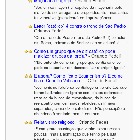
Maçonaria e Igreja
- Orlando Fedeli
"Sou um ex-maçon (fui expulso da maçonaria pelo
motivo de ser arrogante e preponderante), mas antes
fui venerável (presidente) de Loja Maçônica"
Leitor ´católico` é contra o trono de São Pedro
-
Orlando Fedeli
"Ora o trono de Pedro (trono de Pedro !!!!!) se acha
em Roma, todavia o do Senhor não se achará lá......"
Como um grupo que se diz católico pode
maldizer grupos da Igreja?
- Orlando Fedeli
"Não entendo como um grupo que se diz católico
pode se enpenhar em desmoralizar a própria igreja"
E agora? Como fica o Ecumenismo? E como
fica o Concílio Vaticano II
- Orlando Fedeli
"ecumenismo refere-se ao diálogo entre cristãos que
foram batizados em Igrejas com bispos ordenados,
trata-se da busca da reconcilição, da busca do
reencontro com os irmaõs rebeldes, os irmãos
separados, como diz o catecismo. Não perssupõe o
abandono à verdade, nem à doutrina."
Relativismo religioso
- Orlando Fedeli
"É com grata satisfação que venho expor nessas
poucas linhas a admiração que tenho pela sua
iniciativa, pela sua coragem e perseverança."