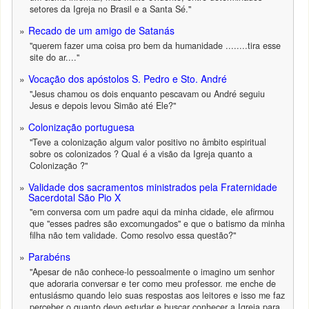
setores da Igreja no Brasil e a Santa Sé."
Recado de um amigo de Satanás
"querem fazer uma coisa pro bem da humanidade ........tira esse
site do ar...."
Vocação dos apóstolos S. Pedro e Sto. André
"Jesus chamou os dois enquanto pescavam ou André seguiu
Jesus e depois levou Simão até Ele?"
Colonização portuguesa
"Teve a colonização algum valor positivo no âmbito espiritual
sobre os colonizados ? Qual é a visão da Igreja quanto a
Colonização ?"
Validade dos sacramentos ministrados pela Fraternidade
Sacerdotal São Pio X
"em conversa com um padre aqui da minha cidade, ele afirmou
que "esses padres são excomungados" e que o batismo da minha
filha não tem validade. Como resolvo essa questão?"
Parabéns
"Apesar de não conhece-lo pessoalmente o imagino um senhor
que adoraria conversar e ter como meu professor. me enche de
entusiásmo quando leio suas respostas aos leitores e isso me faz
perceber o quanto devo estudar e buscar conhecer a Igreja para