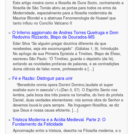
Este artigo mostra como a filosofia de Duns Scoto, contrariando a
filosofia de São Tomás abriu as portas para todos os erros da
Modernidade, especialmente para a filosofia modernista de
Maurice Blondel e a abstrusa Fenomenologia de Husserl que
tanto influiu no Concílio Vaticano II
O Inferno aggiornato de Andres Torres Queiruga e Dom
Redovino Rizzardo, Bispo de Dourados-MS
Eder Silva “Se alguém pregar doutrina diferente da que
recebestes, seja ele excomungado” (Gálatas 1, 9). Introdução
No epílogo de sua Primeira Epístola a Timóteo, Bispo de Éfeso,
escreveu São Paulo: “Ó Timóteo, guarda o depósito (da fé),
evitando as novidades profanas de palavras, e as contradições
duma ciência de falso nome, professando a […]
Fé e Razão: Distinguir para unir
“Benedicite omnia opera Domini Domino,laudate et super
exaltate eum in saecula”<1>(Dan 3, 57). O Espírito Santo nos
lembra, pela boca dos três jovens na fornalha, do livro do profeta
Daniel, duas verdades elementares: nós somos obra do Senhor e
devemos louvá-lo para sempre. Na linguagem filosófica, se diz
que Deus é nossa causa eficiente, […]
Tristeza Moderna e a Acídia Medieval. Parte 2: O
Fundamento da Felicidade
Aproximação entre a tristeza, descrita na Filosofia moderna, e o