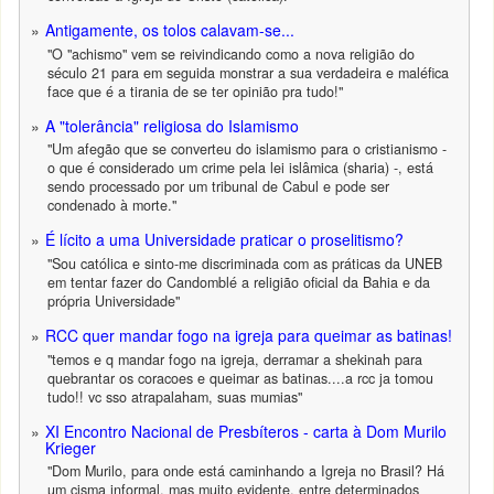
Antigamente, os tolos calavam-se...
"O "achismo" vem se reivindicando como a nova religião do
século 21 para em seguida monstrar a sua verdadeira e maléfica
face que é a tirania de se ter opinião pra tudo!"
A "tolerância" religiosa do Islamismo
"Um afegão que se converteu do islamismo para o cristianismo -
o que é considerado um crime pela lei islâmica (sharia) -, está
sendo processado por um tribunal de Cabul e pode ser
condenado à morte."
É lícito a uma Universidade praticar o proselitismo?
"Sou católica e sinto-me discriminada com as práticas da UNEB
em tentar fazer do Candomblé a religião oficial da Bahia e da
própria Universidade"
RCC quer mandar fogo na igreja para queimar as batinas!
"temos e q mandar fogo na igreja, derramar a shekinah para
quebrantar os coracoes e queimar as batinas....a rcc ja tomou
tudo!! vc sso atrapalaham, suas mumias"
XI Encontro Nacional de Presbíteros - carta à Dom Murilo
Krieger
"Dom Murilo, para onde está caminhando a Igreja no Brasil? Há
um cisma informal, mas muito evidente, entre determinados