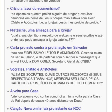
tornasse um Sacerdote de verdade"
Cristo a favor do ecumenismo?
"os Apóstolos querem proibir alguém de pregar e expulsar
demônios em nome de Jesus porque "não estava com eles"
(Cristo e Apóstolos, i.e. a Igreja). Jesus lhes proibiu de proibir. "
Nietzsche, uma ameaça para a Igreja?
"qual a sua oipinião a respeito de nietzsche e seus escritos e até
onde isso pode ameaçar a igreja católica???"
Carta-protesto contra a profanação em Salvador
"sou seu FIDELÍSSIMO LEITOR E ADMIRADOR. Gostaria muito
de ser seu aluno, e de partilhar com o senhor a mensagem que
enviei HOJE a DOM ODILO, Secretário Geral da CNBB."
Sócrates, Platão e Aristóteles
"ALÉM DE SÓCRATES, QUAIS OUTROS FILÓSOFOS (E SEUS
RESPECTIVOS TRABALHOS) MERECEM SER LIDOS PELOS
CATÓLICOS APOSTÓLICOS ROMANOS DE TODO O MUNDO?"
A volta para Casa
"criei coragem e vou contar como foi a minha volta para a Casa
do Pai depois de quase 40 anos distante de Deus."
Canção Nova omite raiz protestante da RCC