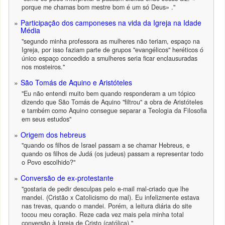
porque me chamas bom mestre bom é um só Deus» ."
Participação dos camponeses na vida da Igreja na Idade
Média
"segundo minha professora as mulheres não teriam, espaço na
Igreja, por isso faziam parte de grupos "evangélicos" heréticos ó
único espaço concedido a smulheres seria ficar enclausuradas
nos mosteiros."
São Tomás de Aquino e Aristóteles
"Eu não entendi muito bem quando responderam a um tópico
dizendo que São Tomás de Aquino "filtrou" a obra de Aristóteles
e também como Aquino consegue separar a Teologia da Filosofia
em seus estudos"
Origem dos hebreus
"quando os filhos de Israel passam a se chamar Hebreus, e
quando os filhos de Judá (os judeus) passam a representar todo
o Povo escolhido?"
Conversão de ex-protestante
"gostaria de pedir desculpas pelo e-mail mal-criado que lhe
mandei. (Cristão x Catolicismo do mal). Eu infelizmente estava
nas trevas, quando o mandei. Porém, a leitura diária do site
tocou meu coração. Reze cada vez mais pela minha total
conversão à Igreja de Cristo (católica)."