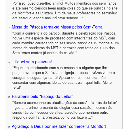
Por isso, ouso dizer-lhe: ânimo! Muitos membros dos seminários
e até mesmo clérigos lêem muita coisa do que se publica no site
da Montfort e as utilizam. Um de meus professores no seminário
era assíduo leitor e nos indicava sempre..."
Missa de Páscoa torna-se Missa pelos Sem-Terra
"Com a conivência do pároco, durante a celebração [de Páscoa]
houve uma espécie de procissão com integrantes do MST, com
cada membro carregando cruzes simbolizando os 19 mortos e um
monte de bandeiras do MST e cartazes com fotos de 1996 dos
Sem-terras mortos já dentro do caixão."
...fiquei sem palavras!
"Fiquei impressionado com sua resposta a alguém que lhe
perguntava o que o Sr. fazia na Igreja ... poucas vêzes vi tanta
coragem e segurança na fé! Apesar de, com certeza, não
concordar com algumas idéias de sua lavra, fquei feliz. Muito
feliz!"
Parabéns pelo "Espaço do Leitor"
"Sempre acompanho as atualizações da sessão “cartas do leitor”
, gostaria primeira mente de elogiar essa sessão, mesmo não
sendo tão conhecedor de sites, acredito que nenhum outro
responda com tanta presteza como vcs fazem ..."
Agradeço a Deus por me fazer conhecer a Montfort