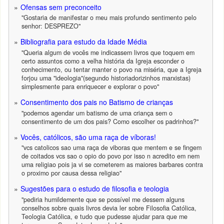
Ofensas sem preconceito
"Gostaria de manifestar o meu mais profundo sentimento pelo
senhor: DESPREZO"
Bibliografia para estudo da Idade Média
"Queria algum de vocês me indicassem livros que toquem em
certo assuntos como a velha história da Igreja esconder o
conhecimento, ou tentar manter o povo na miséria, que a Igreja
forjou uma "ideologia"(segundo historiadorizinhos marxistas)
simplesmente para enriquecer e explorar o povo"
Consentimento dos pais no Batismo de crianças
"podemos agendar um batismo de uma criança sem o
consentimento de um dos pais? Como escolher os padrinhos?"
Vocês, católicos, são uma raça de víboras!
"vcs catolicos sao uma raça de viboras que mentem e se fingem
de coitados vcs sao o opio do povo por isso n acredito em nem
uma religiao pois ja vi se cometerem as maiores barbares contra
o proximo por causa dessa religiao"
Sugestões para o estudo de filosofia e teologia
"pediria humildemente que se possível me dessem alguns
conselhos sobre quais livros devia ler sobre Filosofia Católica,
Teologia Católica, e tudo que pudesse ajudar para que me