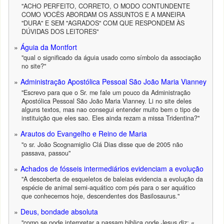
"ACHO PERFEITO, CORRETO, O MODO CONTUNDENTE
COMO VOCÊS ABORDAM OS ASSUNTOS E A MANEIRA
"DURA" E SEM "AGRADOS" COM QUE RESPONDEM ÀS
DÚVIDAS DOS LEITORES"
Águia da Montfort
"qual o significado da águia usado como símbolo da associação
no site?"
Administração Apostólica Pessoal São João Maria Vianney
"Escrevo para que o Sr. me fale um pouco da Administração
Apostólica Pessoal São João Maria Vianney. Li no site deles
alguns textos, mas nao consegui entender muito bem o tipo de
instituição que eles sao. Eles ainda rezam a missa Tridentina?"
Arautos do Evangelho e Reino de Maria
"o sr. João Scognamiglio Clá Dias disse que de 2005 não
passava, passou"
Achados de fósseis intermediários evidenciam a evolução
"A descoberta de esqueletos de baleias evidencia a evolução da
espécie de animal semi-aquático com pés para o ser aquático
que conhecemos hoje, descendentes dos Basilosaurus."
Deus, bondade absoluta
"como se pode interpretar a passam biblica onde Jesus diz: «