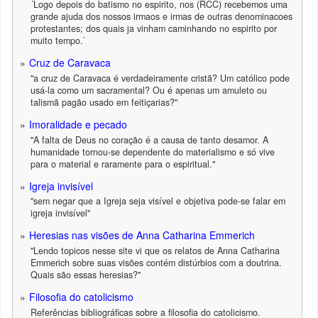
´Logo depois do batismo no espirito, nos (RCC) recebemos uma
grande ajuda dos nossos irmaos e irmas de outras denominacoes
protestantes; dos quais ja vinham caminhando no espirito por
muito tempo.`
Cruz de Caravaca
"a cruz de Caravaca é verdadeiramente cristã? Um católico pode
usá-la como um sacramental? Ou é apenas um amuleto ou
talismã pagão usado em feitiçarias?"
Imoralidade e pecado
"A falta de Deus no coração é a causa de tanto desamor. A
humanidade tornou-se dependente do materialismo e só vive
para o material e raramente para o espiritual."
Igreja invisível
"sem negar que a Igreja seja visível e objetiva pode-se falar em
igreja invisível"
Heresias nas visões de Anna Catharina Emmerich
"Lendo topicos nesse site vi que os relatos de Anna Catharina
Emmerich sobre suas visões contém distúrbios com a doutrina.
Quais são essas heresias?"
Filosofia do catolicismo
Referências bibliográficas sobre a filosofia do catolicismo.