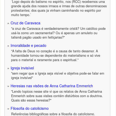
´Logo depois do batismo no espirito, nos (RCC) recebemos uma
grande ajuda dos nossos irmaos e irmas de outras denominacoes
protestantes; dos quais ja vinham caminhando no espirito por
muito tempo.`
Cruz de Caravaca
"a cruz de Caravaca é verdadeiramente cristã? Um católico pode
usá-la como um sacramental? Ou é apenas um amuleto ou
talismã pagão usado em feitiçarias?"
Imoralidade e pecado
"A falta de Deus no coração é a causa de tanto desamor. A
humanidade tornou-se dependente do materialismo e só vive
para o material e raramente para o espiritual."
Igreja invisível
"sem negar que a Igreja seja visível e objetiva pode-se falar em
igreja invisível"
Heresias nas visões de Anna Catharina Emmerich
"Lendo topicos nesse site vi que os relatos de Anna Catharina
Emmerich sobre suas visões contém distúrbios com a doutrina.
Quais são essas heresias?"
Filosofia do catolicismo
Referências bibliográficas sobre a filosofia do catolicismo.