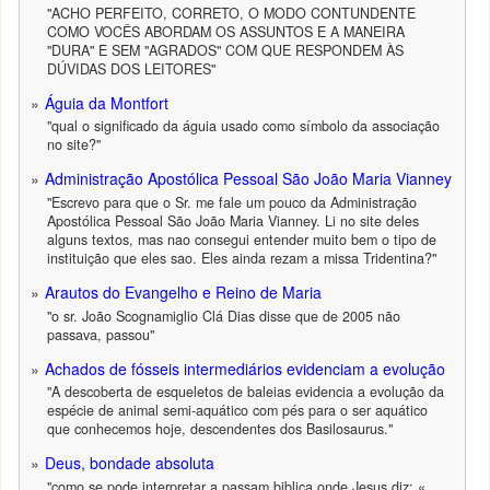
"ACHO PERFEITO, CORRETO, O MODO CONTUNDENTE
COMO VOCÊS ABORDAM OS ASSUNTOS E A MANEIRA
"DURA" E SEM "AGRADOS" COM QUE RESPONDEM ÀS
DÚVIDAS DOS LEITORES"
Águia da Montfort
"qual o significado da águia usado como símbolo da associação
no site?"
Administração Apostólica Pessoal São João Maria Vianney
"Escrevo para que o Sr. me fale um pouco da Administração
Apostólica Pessoal São João Maria Vianney. Li no site deles
alguns textos, mas nao consegui entender muito bem o tipo de
instituição que eles sao. Eles ainda rezam a missa Tridentina?"
Arautos do Evangelho e Reino de Maria
"o sr. João Scognamiglio Clá Dias disse que de 2005 não
passava, passou"
Achados de fósseis intermediários evidenciam a evolução
"A descoberta de esqueletos de baleias evidencia a evolução da
espécie de animal semi-aquático com pés para o ser aquático
que conhecemos hoje, descendentes dos Basilosaurus."
Deus, bondade absoluta
"como se pode interpretar a passam biblica onde Jesus diz: «