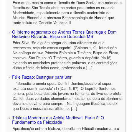
Este artigo mostra como a filosofia de Duns Scoto, contrariando a
filosofia de São Tomás abriu as portas para todos os erros da
Modernidade, especialmente para a filosofia modernista de
Maurice Blondel e a abstrusa Fenomenologia de Husserl que
tanto influiu no Concílio Vaticano II
O Inferno aggiornato de Andres Torres Queiruga e Dom
Redovino Rizzardo, Bispo de Dourados-MS
Eder Silva “Se alguém pregar doutrina diferente da que
recebestes, seja ele excomungado” (Gálatas 1, 9). Introdução
No epílogo de sua Primeira Epístola a Timóteo, Bispo de Éfeso,
escreveu São Paulo: “Ó Timóteo, guarda o depósito (da fé),
evitando as novidades profanas de palavras, e as contradições
duma ciência de falso nome, professando a […]
Fé e Razão: Distinguir para unir
“Benedicite omnia opera Domini Domino,laudate et super
exaltate eum in saecula”<1>(Dan 3, 57). O Espírito Santo nos
lembra, pela boca dos três jovens na fornalha, do livro do profeta
Daniel, duas verdades elementares: nós somos obra do Senhor e
devemos louvá-lo para sempre. Na linguagem filosófica, se diz
que Deus é nossa causa eficiente, […]
Tristeza Moderna e a Acídia Medieval. Parte 2: O
Fundamento da Felicidade
Aproximação entre a tristeza, descrita na Filosofia moderna, e o