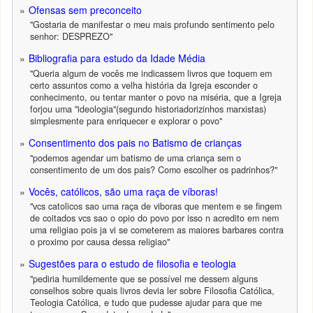
Ofensas sem preconceito
"Gostaria de manifestar o meu mais profundo sentimento pelo
senhor: DESPREZO"
Bibliografia para estudo da Idade Média
"Queria algum de vocês me indicassem livros que toquem em
certo assuntos como a velha história da Igreja esconder o
conhecimento, ou tentar manter o povo na miséria, que a Igreja
forjou uma "ideologia"(segundo historiadorizinhos marxistas)
simplesmente para enriquecer e explorar o povo"
Consentimento dos pais no Batismo de crianças
"podemos agendar um batismo de uma criança sem o
consentimento de um dos pais? Como escolher os padrinhos?"
Vocês, católicos, são uma raça de víboras!
"vcs catolicos sao uma raça de viboras que mentem e se fingem
de coitados vcs sao o opio do povo por isso n acredito em nem
uma religiao pois ja vi se cometerem as maiores barbares contra
o proximo por causa dessa religiao"
Sugestões para o estudo de filosofia e teologia
"pediria humildemente que se possível me dessem alguns
conselhos sobre quais livros devia ler sobre Filosofia Católica,
Teologia Católica, e tudo que pudesse ajudar para que me