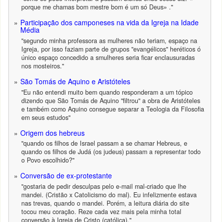
porque me chamas bom mestre bom é um só Deus» ."
Participação dos camponeses na vida da Igreja na Idade
Média
"segundo minha professora as mulheres não teriam, espaço na
Igreja, por isso faziam parte de grupos "evangélicos" heréticos ó
único espaço concedido a smulheres seria ficar enclausuradas
nos mosteiros."
São Tomás de Aquino e Aristóteles
"Eu não entendi muito bem quando responderam a um tópico
dizendo que São Tomás de Aquino "filtrou" a obra de Aristóteles
e também como Aquino consegue separar a Teologia da Filosofia
em seus estudos"
Origem dos hebreus
"quando os filhos de Israel passam a se chamar Hebreus, e
quando os filhos de Judá (os judeus) passam a representar todo
o Povo escolhido?"
Conversão de ex-protestante
"gostaria de pedir desculpas pelo e-mail mal-criado que lhe
mandei. (Cristão x Catolicismo do mal). Eu infelizmente estava
nas trevas, quando o mandei. Porém, a leitura diária do site
tocou meu coração. Reze cada vez mais pela minha total
conversão à Igreja de Cristo (católica)."