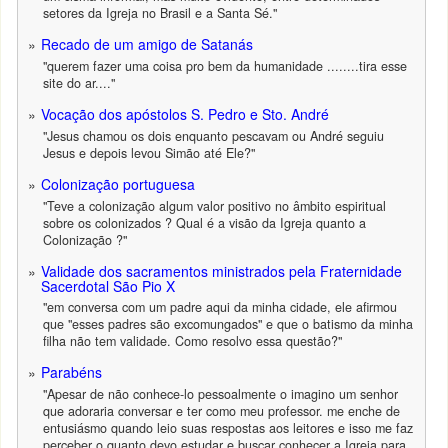
setores da Igreja no Brasil e a Santa Sé."
Recado de um amigo de Satanás
"querem fazer uma coisa pro bem da humanidade ........tira esse
site do ar...."
Vocação dos apóstolos S. Pedro e Sto. André
"Jesus chamou os dois enquanto pescavam ou André seguiu
Jesus e depois levou Simão até Ele?"
Colonização portuguesa
"Teve a colonização algum valor positivo no âmbito espiritual
sobre os colonizados ? Qual é a visão da Igreja quanto a
Colonização ?"
Validade dos sacramentos ministrados pela Fraternidade
Sacerdotal São Pio X
"em conversa com um padre aqui da minha cidade, ele afirmou
que "esses padres são excomungados" e que o batismo da minha
filha não tem validade. Como resolvo essa questão?"
Parabéns
"Apesar de não conhece-lo pessoalmente o imagino um senhor
que adoraria conversar e ter como meu professor. me enche de
entusiásmo quando leio suas respostas aos leitores e isso me faz
perceber o quanto devo estudar e buscar conhecer a Igreja para