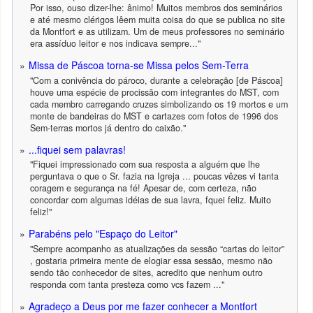
Por isso, ouso dizer-lhe: ânimo! Muitos membros dos seminários
e até mesmo clérigos lêem muita coisa do que se publica no site
da Montfort e as utilizam. Um de meus professores no seminário
era assíduo leitor e nos indicava sempre..."
Missa de Páscoa torna-se Missa pelos Sem-Terra
"Com a conivência do pároco, durante a celebração [de Páscoa]
houve uma espécie de procissão com integrantes do MST, com
cada membro carregando cruzes simbolizando os 19 mortos e um
monte de bandeiras do MST e cartazes com fotos de 1996 dos
Sem-terras mortos já dentro do caixão."
...fiquei sem palavras!
"Fiquei impressionado com sua resposta a alguém que lhe
perguntava o que o Sr. fazia na Igreja ... poucas vêzes vi tanta
coragem e segurança na fé! Apesar de, com certeza, não
concordar com algumas idéias de sua lavra, fquei feliz. Muito
feliz!"
Parabéns pelo "Espaço do Leitor"
"Sempre acompanho as atualizações da sessão “cartas do leitor”
, gostaria primeira mente de elogiar essa sessão, mesmo não
sendo tão conhecedor de sites, acredito que nenhum outro
responda com tanta presteza como vcs fazem ..."
Agradeço a Deus por me fazer conhecer a Montfort