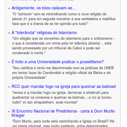
Antigamente, os tolos calavam-se...
"O "achismo" vem se reivindicando como a nova religião do
século 21 para em seguida monstrar a sua verdadeira e maléfica
face que é a tirania de se ter opinião pra tudo!"
A "tolerância" religiosa do Islamismo
"Um afegão que se converteu do islamismo para o cristianismo -
o que é considerado um crime pela lei islâmica (sharia) -, está
sendo processado por um tribunal de Cabul e pode ser
condenado à morte."
É lícito a uma Universidade praticar o proselitismo?
"Sou católica e sinto-me discriminada com as práticas da UNEB
em tentar fazer do Candomblé a religião oficial da Bahia e da
própria Universidade"
RCC quer mandar fogo na igreja para queimar as batinas!
"temos e q mandar fogo na igreja, derramar a shekinah para
quebrantar os coracoes e queimar as batinas....a rcc ja tomou
tudo!! vc sso atrapalaham, suas mumias"
XI Encontro Nacional de Presbíteros - carta à Dom Murilo
Krieger
"Dom Murilo, para onde está caminhando a Igreja no Brasil? Há
um cisma informal, mas muito evidente, entre determinados