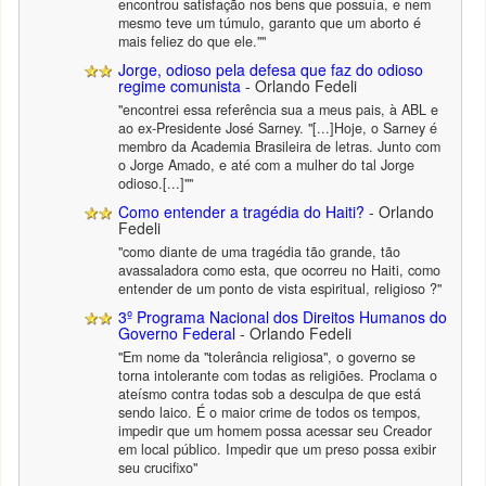
encontrou satisfação nos bens que possuía, e nem
mesmo teve um túmulo, garanto que um aborto é
mais feliez do que ele.""
Jorge, odioso pela defesa que faz do odioso
regime comunista
- Orlando Fedeli
"encontrei essa referência sua a meus pais, à ABL e
ao ex-Presidente José Sarney. "[...]Hoje, o Sarney é
membro da Academia Brasileira de letras. Junto com
o Jorge Amado, e até com a mulher do tal Jorge
odioso.[...]""
Como entender a tragédia do Haiti?
- Orlando
Fedeli
"como diante de uma tragédia tão grande, tão
avassaladora como esta, que ocorreu no Haiti, como
entender de um ponto de vista espiritual, religioso ?"
3º Programa Nacional dos Direitos Humanos do
Governo Federal
- Orlando Fedeli
"Em nome da "tolerância religiosa", o governo se
torna intolerante com todas as religiões. Proclama o
ateísmo contra todas sob a desculpa de que está
sendo laico. É o maior crime de todos os tempos,
impedir que um homem possa acessar seu Creador
em local público. Impedir que um preso possa exibir
seu crucifixo"