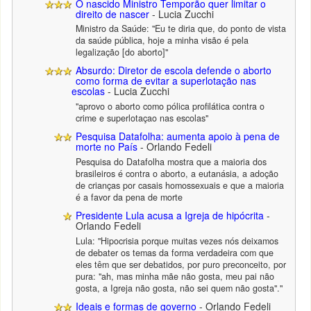
O nascido Ministro Temporão quer limitar o
direito de nascer
- Lucia Zucchi
Ministro da Saúde: "Eu te diria que, do ponto de vista
da saúde pública, hoje a minha visão é pela
legalização [do aborto]"
Absurdo: Diretor de escola defende o aborto
como forma de evitar a superlotação nas
escolas
- Lucia Zucchi
"aprovo o aborto como pólica profilática contra o
crime e superlotaçao nas escolas"
Pesquisa Datafolha: aumenta apoio à pena de
morte no País
- Orlando Fedeli
Pesquisa do Datafolha mostra que a maioria dos
brasileiros é contra o aborto, a eutanásia, a adoção
de crianças por casais homossexuais e que a maioria
é a favor da pena de morte
Presidente Lula acusa a Igreja de hipócrita
-
Orlando Fedeli
Lula: "Hipocrisia porque muitas vezes nós deixamos
de debater os temas da forma verdadeira com que
eles têm que ser debatidos, por puro preconceito, por
pura: "ah, mas minha mãe não gosta, meu pai não
gosta, a Igreja não gosta, não sei quem não gosta"."
Ideais e formas de governo
- Orlando Fedeli