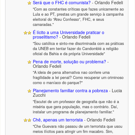
Será que o FHC é comunista?
- Orlando Fedeli
"Com as constantes críticas que fazes unicamente ao
Lula e ao PT, prestas um grande serviço à campanha
eleitoral do “Ateu Confesso”, FHC, e seus
camaradas."
É lícito a uma Universidade praticar o
proselitismo?
- Orlando Fedeli
"Sou católica e sinto-me discriminada com as práticas
da UNEB em tentar fazer do Candomblé a religião
oficial da Bahia e da própria Universidade"
Pena de morte, solução ou problema?
-
Orlando Fedeli
"A ideia de pena alternativa nao confere uma
fragilidade a lei penal? Como recuperar um criminoso
como o maníaco do parque?"
Planejamento familiar contra a pobreza
- Lucia
Zucchi
"Escutei de um professor de geografia que não é a
miséria que gera população, mas o contrário. Daí,
instalar um programa de planejamento familiar."
Chê, apenas um terrorista
- Orlando Fedeli
"Che Guevara não passou de um terrorista que usou
meios ilícitos para atingir um fim macabro. Sim,