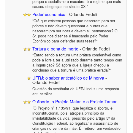
porque o socialismo é macabro: é o regime que mais
causou desgraças no século XX."
Poder econômico
- Orlando Fedeli
"Crê que existem pessoas que nasceram para ser
pobres e não devem questionar e outras que
nasceram pra ser ricas e devem ali permanecer? O
Sr. pode nos dizer se é finaciando pelo Poder
Econômico para defender suas teses?"
Tortura e pena de morte
- Orlando Fedeli
"Então sendo a tortura uma prática condenável como
pode a Igreja ter a utilizado durante tanto tempo com
a Inquisição? Só agora que a Igreja chegou a
conclusão que a tortura é uma prática errada?"
UFRJ: o saber anticatólico de Minerva
-
Orlando Fedeli
Questão do vestibular da UFRJ induz uma resposta
anti católica
O Aborto, o Projeto Matar, e o Projeto Tamar
´O Projeto nº 1.135/91, que legaliza o aborto, é
inconstitucional, pois, atropela princípio da
inviolabilidade da vida, prescrito pelo artigo 5º da
Constituição Federal, ao legalizar o assassinato de
crianças no ventre da mãe. É, reitero, um verdadeiro