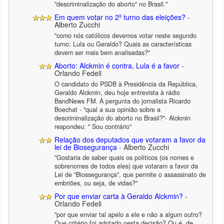
"descriminalização do aborto" no Brasil."
Em quem votar no 2º turno das eleições?
-
Alberto Zucchi
"como nós católicos devemos votar neste segundo
turno: Lula ou Geraldo? Quais as características
devem ser mais bem analisadas?"
Aborto: Alckmin é contra, Lula é a favor
-
Orlando Fedeli
O candidato do PSDB à Presidência da República,
Geraldo Alckmin, deu hoje entrevista à rádio
BandNews FM. À pergunta do jornalista Ricardo
Boechat - "qual a sua opinião sobre a
descriminalização do aborto no Brasil?"- Alckmin
respondeu: " Sou contrário"
Relação dos deputados que votaram a favor da
lei de Biosegurança
- Alberto Zucchi
"Gostaria de saber quais os politicos (os nomes e
sobrenomes de todos eles) que votaram a favor da
Lei de "Biossegurança", que permite o assassinato de
embriões, ou seja, de vidas?"
Por que enviar carta à Geraldo Alckmin?
-
Orlando Fedeli
"por que enviar tal apelo a ele e não a algum outro?
Que critério foi adotado nesta decisão? Ou é, de