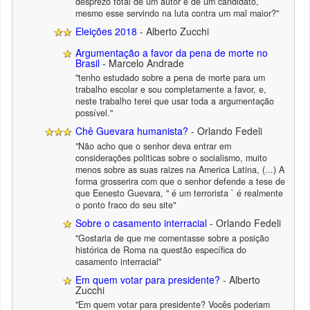
desprezo total de um autor e de um candidato,
mesmo esse servindo na luta contra um mal maior?"
Eleições 2018
- Alberto Zucchi
Argumentação a favor da pena de morte no
Brasil
- Marcelo Andrade
"tenho estudado sobre a pena de morte para um
trabalho escolar e sou completamente a favor, e,
neste trabalho terei que usar toda a argumentação
possível."
Chê Guevara humanista?
- Orlando Fedeli
"Não acho que o senhor deva entrar em
considerações politicas sobre o socialismo, muito
menos sobre as suas raizes na America Latina, (...) A
forma grosserira com que o senhor defende a tese de
que Eenesto Guevara, " é um terrorista ` é realmente
o ponto fraco do seu site"
Sobre o casamento interracial
- Orlando Fedeli
"Gostaria de que me comentasse sobre a posição
histórica de Roma na questão específica do
casamento interracial"
Em quem votar para presidente?
- Alberto
Zucchi
"Em quem votar para presidente? Vocês poderiam