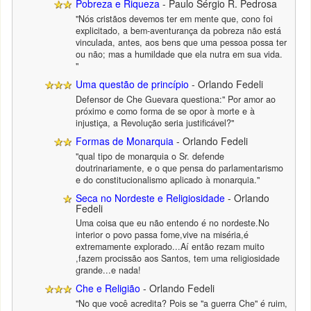
Pobreza e Riqueza
- Paulo Sérgio R. Pedrosa
"Nós cristãos devemos ter em mente que, cono foi
explicitado, a bem-aventurança da pobreza não está
vinculada, antes, aos bens que uma pessoa possa ter
ou não; mas a humildade que ela nutra em sua vida.
"
Uma questão de princípio
- Orlando Fedeli
Defensor de Che Guevara questiona:" Por amor ao
próximo e como forma de se opor à morte e à
injustiça, a Revolução seria justificável?"
Formas de Monarquia
- Orlando Fedeli
"qual tipo de monarquia o Sr. defende
doutrinariamente, e o que pensa do parlamentarismo
e do constitucionalismo aplicado à monarquia."
Seca no Nordeste e Religiosidade
- Orlando
Fedeli
Uma coisa que eu não entendo é no nordeste.No
interior o povo passa fome,vive na miséria,é
extremamente explorado...Aí então rezam muito
,fazem procissão aos Santos, tem uma religiosidade
grande...e nada!
Che e Religião
- Orlando Fedeli
"No que você acredita? Pois se "a guerra Che" é ruim,