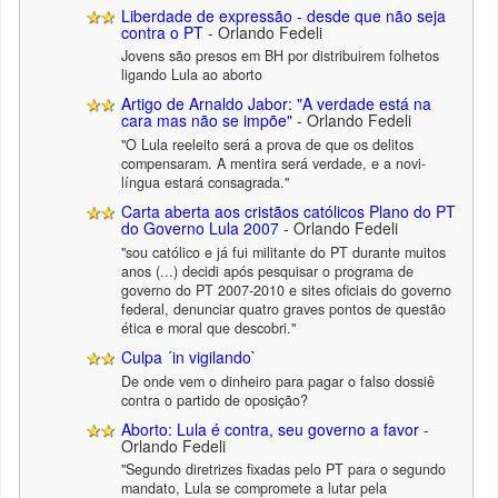
Liberdade de expressão - desde que não seja
contra o PT
- Orlando Fedeli
Jovens são presos em BH por distribuirem folhetos
ligando Lula ao aborto
Artigo de Arnaldo Jabor: "A verdade está na
cara mas não se impõe"
- Orlando Fedeli
"O Lula reeleito será a prova de que os delitos
compensaram. A mentira será verdade, e a novi-
língua estará consagrada."
Carta aberta aos cristãos católicos Plano do PT
do Governo Lula 2007
- Orlando Fedeli
"sou católico e já fui militante do PT durante muitos
anos (...) decidi após pesquisar o programa de
governo do PT 2007-2010 e sites oficiais do governo
federal, denunciar quatro graves pontos de questão
ética e moral que descobri."
Culpa ´in vigilando`
De onde vem o dinheiro para pagar o falso dossiê
contra o partido de oposição?
Aborto: Lula é contra, seu governo a favor
-
Orlando Fedeli
"Segundo diretrizes fixadas pelo PT para o segundo
mandato, Lula se compromete a lutar pela