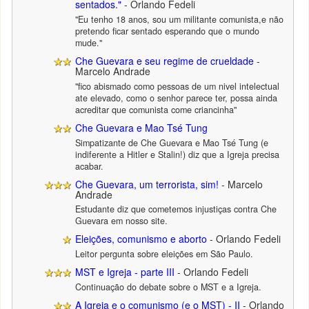
sentados."
- Orlando Fedeli
"Eu tenho 18 anos, sou um militante comunista,e não
pretendo ficar sentado esperando que o mundo
mude."
Che Guevara e seu regime de crueldade
-
Marcelo Andrade
"fico abismado como pessoas de um nivel intelectual
ate elevado, como o senhor parece ter, possa ainda
acreditar que comunista come criancinha"
Che Guevara e Mao Tsé Tung
Simpatizante de Che Guevara e Mao Tsé Tung (e
indiferente a Hitler e Stalin!) diz que a Igreja precisa
acabar.
Che Guevara, um terrorista, sim!
- Marcelo
Andrade
Estudante diz que cometemos injustiças contra Che
Guevara em nosso site.
Eleições, comunismo e aborto
- Orlando Fedeli
Leitor pergunta sobre eleições em São Paulo.
MST e Igreja - parte III
- Orlando Fedeli
Continuação do debate sobre o MST e a Igreja.
A Igreja e o comunismo (e o MST) - II
- Orlando