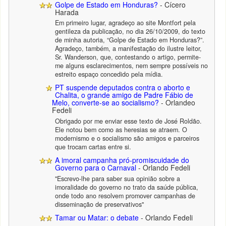
Golpe de Estado em Honduras?
- Cícero
Harada
Em primeiro lugar, agradeço ao site Montfort pela
gentileza da publicação, no dia 26/10/2009, do texto
de minha autoria, “Golpe de Estado em Honduras?”.
Agradeço, também, a manifestação do ilustre leitor,
Sr. Wanderson, que, contestando o artigo, permite-
me alguns esclarecimentos, nem sempre possíveis no
estreito espaço concedido pela mídia.
PT suspende deputados contra o aborto e
Chalita, o grande amigo de Padre Fábio de
Melo, converte-se ao socialismo?
- Orlandeo
Fedeli
Obrigado por me enviar esse texto de José Roldão.
Ele notou bem como as heresias se atraem. O
modernismo e o socialismo são amigos e parceiros
que trocam cartas entre si.
A imoral campanha pró-promiscuidade do
Governo para o Carnaval
- Orlando Fedeli
"Escrevo-lhe para saber sua opinião sobre a
imoralidade do governo no trato da saúde pública,
onde todo ano resolvem promover campanhas de
disseminação de preservativos"
Tamar ou Matar: o debate
- Orlando Fedeli