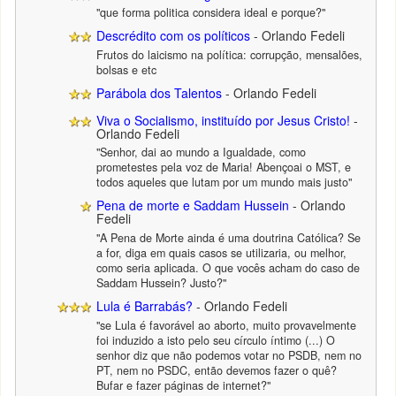
"que forma politica considera ideal e porque?"
Descrédito com os políticos
- Orlando Fedeli
Frutos do laicismo na política: corrupção, mensalões,
bolsas e etc
Parábola dos Talentos
- Orlando Fedeli
Viva o Socialismo, instituído por Jesus Cristo!
-
Orlando Fedeli
"Senhor, dai ao mundo a Igualdade, como
prometestes pela voz de Maria! Abençoai o MST, e
todos aqueles que lutam por um mundo mais justo"
Pena de morte e Saddam Hussein
- Orlando
Fedeli
"A Pena de Morte ainda é uma doutrina Católica? Se
a for, diga em quais casos se utilizaria, ou melhor,
como seria aplicada. O que vocês acham do caso de
Saddam Hussein? Justo?"
Lula é Barrabás?
- Orlando Fedeli
"se Lula é favorável ao aborto, muito provavelmente
foi induzido a isto pelo seu círculo íntimo (...) O
senhor diz que não podemos votar no PSDB, nem no
PT, nem no PSDC, então devemos fazer o quê?
Bufar e fazer páginas de internet?"