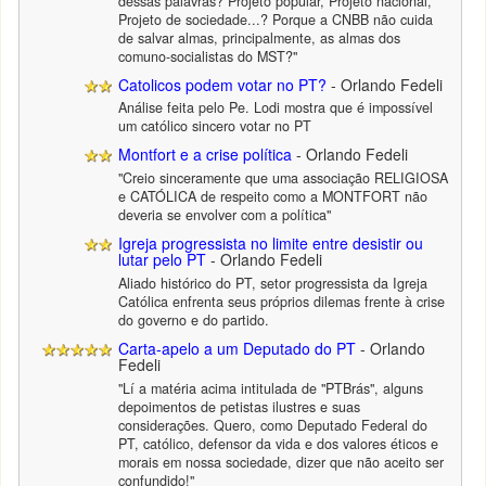
dessas palavras? Projeto popular, Projeto nacional,
Projeto de sociedade...? Porque a CNBB não cuida
de salvar almas, principalmente, as almas dos
comuno-socialistas do MST?"
Catolicos podem votar no PT?
- Orlando Fedeli
Análise feita pelo Pe. Lodi mostra que é impossível
um católico sincero votar no PT
Montfort e a crise política
- Orlando Fedeli
"Creio sinceramente que uma associação RELIGIOSA
e CATÓLICA de respeito como a MONTFORT não
deveria se envolver com a política"
Igreja progressista no limite entre desistir ou
lutar pelo PT
- Orlando Fedeli
Aliado histórico do PT, setor progressista da Igreja
Católica enfrenta seus próprios dilemas frente à crise
do governo e do partido.
Carta-apelo a um Deputado do PT
- Orlando
Fedeli
"Lí a matéria acima intitulada de "PTBrás", alguns
depoimentos de petistas ilustres e suas
considerações. Quero, como Deputado Federal do
PT, católico, defensor da vida e dos valores éticos e
morais em nossa sociedade, dizer que não aceito ser
confundido!"