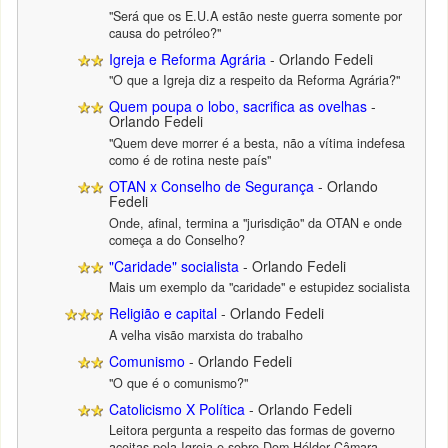
"Será que os E.U.A estão neste guerra somente por
causa do petróleo?"
Igreja e Reforma Agrária
- Orlando Fedeli
"O que a Igreja diz a respeito da Reforma Agrária?"
Quem poupa o lobo, sacrifica as ovelhas
-
Orlando Fedeli
"Quem deve morrer é a besta, não a vítima indefesa
como é de rotina neste país"
OTAN x Conselho de Segurança
- Orlando
Fedeli
Onde, afinal, termina a "jurisdição" da OTAN e onde
começa a do Conselho?
"Caridade" socialista
- Orlando Fedeli
Mais um exemplo da "caridade" e estupidez socialista
Religião e capital
- Orlando Fedeli
A velha visão marxista do trabalho
Comunismo
- Orlando Fedeli
"O que é o comunismo?"
Catolicismo X Política
- Orlando Fedeli
Leitora pergunta a respeito das formas de governo
aceitas pela Igreja e sobre Dom Hélder Câmara