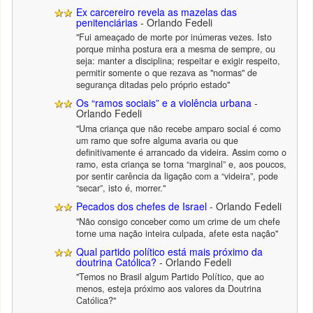
Ex carcereiro revela as mazelas das
penitenciárias
- Orlando Fedeli
"Fui ameaçado de morte por inúmeras vezes. Isto
porque minha postura era a mesma de sempre, ou
seja: manter a disciplina; respeitar e exigir respeito,
permitir somente o que rezava as "normas" de
segurança ditadas pelo próprio estado"
Os “ramos sociais” e a violência urbana
-
Orlando Fedeli
"Uma criança que não recebe amparo social é como
um ramo que sofre alguma avaria ou que
definitivamente é arrancado da videira. Assim como o
ramo, esta criança se torna “marginal” e, aos poucos,
por sentir carência da ligação com a “videira”, pode
“secar”, isto é, morrer."
Pecados dos chefes de Israel
- Orlando Fedeli
"Não consigo conceber como um crime de um chefe
torne uma nação inteira culpada, afete esta nação"
Qual partido político está mais próximo da
doutrina Católica?
- Orlando Fedeli
"Temos no Brasil algum Partido Político, que ao
menos, esteja próximo aos valores da Doutrina
Católica?"