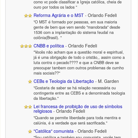
como vc pode classificar a Igreja católica, cheia de
ouro por todos os lados "
Reforma Agrária e o MST
- Orlando Fedeli
"O MST é formado por pessoas, em sua maioria
gente de bem que vem sendo "manobrada" desde
1536 com a implantação do sistema feudal na
colônia(Brasil). "
CNBB e política
- Orlando Fedeli
"Vocês não acham que a questão moral e espiritual,
já é uma obrigação de todo o cristão,, assim como a
luta contra o pecado???? e que a CNBB deve se
preocupar tambem com outros problemas de curnho
mais sociais??"
CEBs e Teologia da Libertação
- M. Garden
"Gostaria de saber se há relação necessária ou
contingente entre as CEBS e a denominada teologia
da libertação."
Lei francesa de proibição de uso de símbolos
religiosos
- Orlando Fedeli
"Quando se permite liberdade para toda mentira e
calúnia, é a verdade que será sacrificada."
"Católica" comunista
- Orlando Fedeli
"Sou católica e também sou comunista, vocês tem