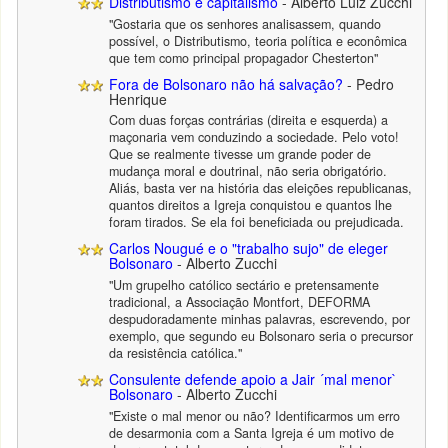
Distributismo e capitalismo
- Alberto Luiz Zucchi
"Gostaria que os senhores analisassem, quando
possível, o Distributismo, teoria política e econômica
que tem como principal propagador Chesterton"
Fora de Bolsonaro não há salvação?
- Pedro
Henrique
Com duas forças contrárias (direita e esquerda) a
maçonaria vem conduzindo a sociedade. Pelo voto!
Que se realmente tivesse um grande poder de
mudança moral e doutrinal, não seria obrigatório.
Aliás, basta ver na história das eleições republicanas,
quantos direitos a Igreja conquistou e quantos lhe
foram tirados. Se ela foi beneficiada ou prejudicada.
Carlos Nougué e o "trabalho sujo" de eleger
Bolsonaro
- Alberto Zucchi
"Um grupelho católico sectário e pretensamente
tradicional, a Associação Montfort, DEFORMA
despudoradamente minhas palavras, escrevendo, por
exemplo, que segundo eu Bolsonaro seria o precursor
da resistência católica."
Consulente defende apoio a Jair ´mal menor`
Bolsonaro
- Alberto Zucchi
"Existe o mal menor ou não? Identificarmos um erro
de desarmonia com a Santa Igreja é um motivo de