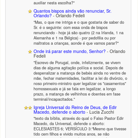
auxiliar nesta escolha?"
Quantos bispos ainda vão renunciar, Sr.
Orlando?
- Orlando Fedeli
"Mas, o que me intriga e o que gostaria de saber do
Sr. é o seguinte: com essa onda de bispos
renunciando - hoje já são quatro (2 na Irlanda, 1 na
Alemanha e 1 na Bélgica) - por pedofilia ou por
maltratos a crianças, aonde é que vamos parar?"
Onde irá parar este mundo, Senhor?
- Orlando
Fedeli
"Escrevo de Porugal, onde, infelizmente, se vivem
dias de alguma agitação políica e social. Depois de
despenalizar a matança de bebés ainda no ventre de
mãe, fechar maternidades, facilitar a lei do divórcio, o
noso primeiro-ministro quer legalizar os "casamentos"
homossexuais e já se fala em legalizar, a longo
prazo, a matança de velhinhos e doentes em fase
terminal/incapacitados."
Igreja Universal do Reino de Deus, de Edir
Macedo, defende o aborto
- Lucia Zucchi
"texto da bíblia, através do qual o Falso Pastor Edir
Macedo, da Universal, defende o aborto:
ECLESIASTES 6; VERSÍCULO 3:"Mesmo que tivesse
tido cem filhos e vivido muitos anos, se não