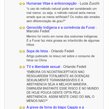
Humanae Vitae e anticoncepção
- Lucia Zucchi
"o uso do método natural pode ser considerado um
mal menor, ou seja, o método natural seria menos
errado que os meios artificiais? Ou todos são errados
sem diferenciação de grau?"
Genocídio Indígena e a conivência da Funai
-
Marcelo Fedeli
Menino foi morto em nome dos costumes indígenas.
E a Funai faz vista grossa ao infanticídio de algumas
tribos
Sopa de fetos
- Orlando Fedeli
Artigo pubicado no kreuz.net sobre o consumo de
fetos na China
TV e liberdade sexual
- Orlando Fedeli
"EMBORA OS NCONTRACEPTIVOS NAO
RESGUARDEM TOTALMENTE AS DOENÇAS
SEXUALMENTE TGRANSMISSIVEIS E A
ABSTINENCIA SEJA A MELHOR MANEIRA ,
DIMINUEM BASTANTE ESSE RISCO E NO MUNDO
DE HOJE POUCA GENTE OPTA PELA
ABSTINENCIA. ASSIM NESTE CASO DO MAL O
MENOS NAO?"
A greve de fome do bispo Cappio e a