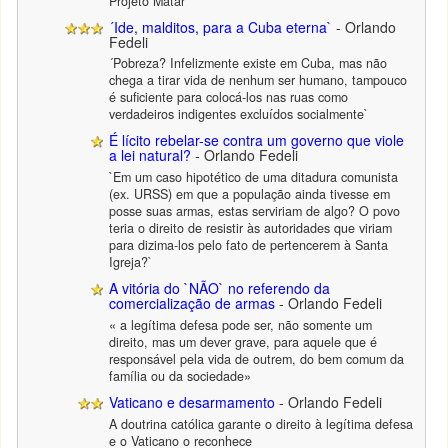
Projeto Matar`
´Ide, malditos, para a Cuba eterna`
- Orlando
Fedeli
´Pobreza? Infelizmente existe em Cuba, mas não
chega a tirar vida de nenhum ser humano, tampouco
é suficiente para colocá-los nas ruas como
verdadeiros indigentes excluídos socialmente`
É lícito rebelar-se contra um governo que viole
a lei natural?
- Orlando Fedeli
`Em um caso hipotético de uma ditadura comunista
(ex. URSS) em que a população ainda tivesse em
posse suas armas, estas serviriam de algo? O povo
teria o direito de resistir às autoridades que viriam
para dizima-los pelo fato de pertencerem à Santa
Igreja?`
A vitória do `NÃO` no referendo da
comercialização de armas
- Orlando Fedeli
« a legítima defesa pode ser, não somente um
direito, mas um dever grave, para aquele que é
responsável pela vida de outrem, do bem comum da
família ou da sociedade»
Vaticano e desarmamento
- Orlando Fedeli
A doutrina católica garante o direito à legítima defesa
e o Vaticano o reconhece