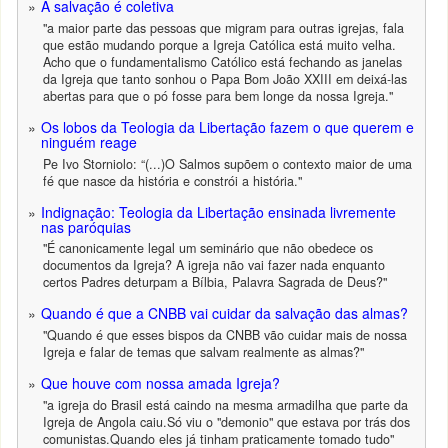
A salvação é coletiva
"a maior parte das pessoas que migram para outras igrejas, fala
que estão mudando porque a Igreja Católica está muito velha.
Acho que o fundamentalismo Católico está fechando as janelas
da Igreja que tanto sonhou o Papa Bom João XXIII em deixá-las
abertas para que o pó fosse para bem longe da nossa Igreja."
Os lobos da Teologia da Libertação fazem o que querem e
ninguém reage
Pe Ivo Storniolo: “(...)O Salmos supõem o contexto maior de uma
fé que nasce da história e constrói a história."
Indignação: Teologia da Libertação ensinada livremente
nas paróquias
"É canonicamente legal um seminário que não obedece os
documentos da Igreja? A igreja não vai fazer nada enquanto
certos Padres deturpam a Bílbia, Palavra Sagrada de Deus?"
Quando é que a CNBB vai cuidar da salvação das almas?
"Quando é que esses bispos da CNBB vão cuidar mais de nossa
Igreja e falar de temas que salvam realmente as almas?"
Que houve com nossa amada Igreja?
"a igreja do Brasil está caindo na mesma armadilha que parte da
Igreja de Angola caiu.Só viu o "demonio" que estava por trás dos
comunistas.Quando eles já tinham praticamente tomado tudo"