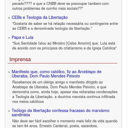
pecado???? e que a CNBB deve se preocupar tambem com
outros problemas de curnho mais sociais??"
CEBs e Teologia da Libertação
"Gostaria de saber se há relação necessária ou contingente entre
as CEBS e a denominada teologia da libertação."
Papa e Lula
"Sua Santidade falou ao Ministro [Celso Amorim] que: Lula está
de acordo com os princípios do cristianismo e da Igreja Católica"
Imprensa
Manifesto que, como católico, fiz ao Arcebispo de
Uberaba, Dom Paulo Mendes Peixoto
Recebemos de um clérigo amigo o manifesto dirigido ao
Arcebispo de Uberaba, Dom Paulo Mendes Peixoto, e que
demonstra como, ainda hoje, apesar das reiteradas condenações
a Teologia da Libertação, a doutrina marxista continua infiltrada
nos meios católicos
Teólogo da libertação confessa fracasso do marxismo
sandinista
Não deve ser fácil escolher o momento mais feliz da vida quando
se tem 84 anos. Ernesto Cardenal, poeta, sacerdote,