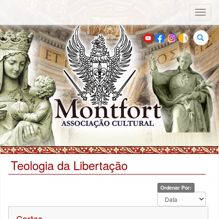
Toggl
naviga
Buscar
Teologia da Libertação
Ordenar Por:
Cartas