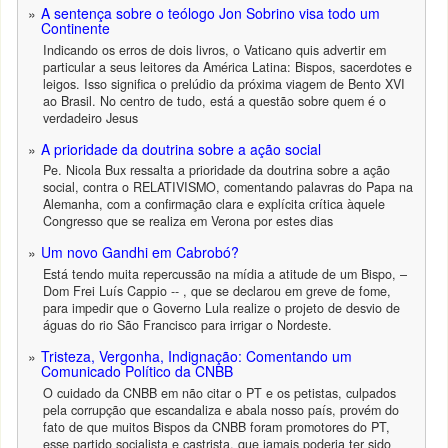
A sentença sobre o teólogo Jon Sobrino visa todo um
Continente
Indicando os erros de dois livros, o Vaticano quis advertir em
particular a seus leitores da América Latina: Bispos, sacerdotes e
leigos. Isso significa o prelúdio da próxima viagem de Bento XVI
ao Brasil. No centro de tudo, está a questão sobre quem é o
verdadeiro Jesus
A prioridade da doutrina sobre a ação social
Pe. Nicola Bux ressalta a prioridade da doutrina sobre a ação
social, contra o RELATIVISMO, comentando palavras do Papa na
Alemanha, com a confirmação clara e explícita crítica àquele
Congresso que se realiza em Verona por estes dias
Um novo Gandhi em Cabrobó?
Está tendo muita repercussão na mídia a atitude de um Bispo, –
Dom Frei Luís Cappio -- , que se declarou em greve de fome,
para impedir que o Governo Lula realize o projeto de desvio de
águas do rio São Francisco para irrigar o Nordeste.
Tristeza, Vergonha, Indignação: Comentando um
Comunicado Político da CNBB
O cuidado da CNBB em não citar o PT e os petistas, culpados
pela corrupção que escandaliza e abala nosso país, provém do
fato de que muitos Bispos da CNBB foram promotores do PT,
esse partido socialista e castrista, que jamais poderia ter sido