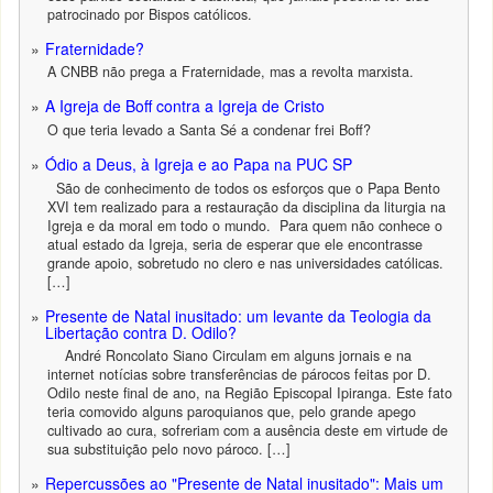
patrocinado por Bispos católicos.
Fraternidade?
A CNBB não prega a Fraternidade, mas a revolta marxista.
A Igreja de Boff contra a Igreja de Cristo
O que teria levado a Santa Sé a condenar frei Boff?
Ódio a Deus, à Igreja e ao Papa na PUC SP
São de conhecimento de todos os esforços que o Papa Bento
XVI tem realizado para a restauração da disciplina da liturgia na
Igreja e da moral em todo o mundo. Para quem não conhece o
atual estado da Igreja, seria de esperar que ele encontrasse
grande apoio, sobretudo no clero e nas universidades católicas.
[…]
Presente de Natal inusitado: um levante da Teologia da
Libertação contra D. Odilo?
André Roncolato Siano Circulam em alguns jornais e na
internet notícias sobre transferências de párocos feitas por D.
Odilo neste final de ano, na Região Episcopal Ipiranga. Este fato
teria comovido alguns paroquianos que, pelo grande apego
cultivado ao cura, sofreriam com a ausência deste em virtude de
sua substituição pelo novo pároco. […]
Repercussões ao "Presente de Natal inusitado": Mais um