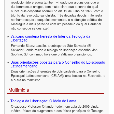
revolucionário e agora também vingado por alguns dos que um
dia foram seus amigos, tem muito claro que o sonho do qual
nunca quis despertar ocorreu no dia 19 de julho de 1979, com o
triunfo da revolução sandinista. Três décadas depois, não resta
nenhum resquício daqueles momentos, e a situação política da
Nicarágua é mais parecida com um pesadelo do qual Cardenal
não consegue se desfazer.
Vaticano condena heresia de líder da Teologia da
Libertação
Fernando Sáenz Lacalle, arcebispo de São Salvador (El
Salvador), onde reside o teólogo da libertação espanhol Jon
Sobrino, SJ, confirmou hoje que o Vaticano o sancionou.
Duas orientações opostas para o Conselho do Episcopado
Latinoamericano
Duas orientações diferentes de dois cardeais para o Conselho
Episcopal Latinoamericano (CELAM): uma focada na Eucaristia, e
a outra no marxismo.
Multimidia
Teologia da Libertação: O Ídolo de Lama
O saudoso Professor Orlando Fedeli, em aula de 2009 ainda
inédita, falava do surgimento e dos falsos princípios da Teologia