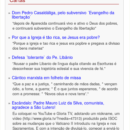
Dom Pedro Casaldáliga, pelo subversivo ´Evangelho da
libertação`
"depois de Aparecida continuará vivo e ativo o Deus dos pobres,
e continuará subversivo o Evangelho da libertação"
Por que a Igreja é tão rica, se Jesus era pobre?
"Porque a igreja e tao rica e jesus era popbre e pregava a divisao
dos bens materias"
Defesa ´tolerante` do Pe. Libânio
"Acusar o padre Libanio de lìngua dupla citando as Escrituras é
desconhecer sua trajetória eclesial e sua vivencia de fé."
Cântico marxista em folheto de missa
"Que a paz e a justiça, * caminhando de mãos dadas, * vençam
ódio, a fome, a guerra; * É o que juntos esperamos, * de acordo
com a promessa: * “Novos céus e nova terra”."
Escândalo: Padre Mauro Luiz da Silva, comunista,
agradece a São Lutero!
Eu coloquei no YouTube e Gloria TV, adotando um nickname, um
vídeo (http://www.gloria.tv/?media=47313) produzido pela ISOC
sobre as mudanças que o Vaticano II introduziu na Igreja e nos
Sacramentos. E com a intenção de divulgá-lo, comecei a enviá-lo