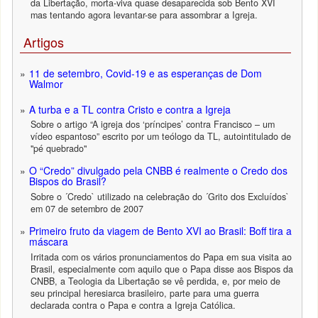
da Libertação, morta-viva quase desaparecida sob Bento XVI
mas tentando agora levantar-se para assombrar a Igreja.
Artigos
11 de setembro, Covid-19 e as esperanças de Dom
Walmor
A turba e a TL contra Cristo e contra a Igreja
Sobre o artigo “A igreja dos ‘príncipes’ contra Francisco – um
vídeo espantoso” escrito por um teólogo da TL, autointitulado de
"pé quebrado"
O “Credo” divulgado pela CNBB é realmente o Credo dos
Bispos do Brasil?
Sobre o ´Credo` utilizado na celebração do ´Grito dos Excluídos`
em 07 de setembro de 2007
Primeiro fruto da viagem de Bento XVI ao Brasil: Boff tira a
máscara
Irritada com os vários pronunciamentos do Papa em sua visita ao
Brasil, especialmente com aquilo que o Papa disse aos Bispos da
CNBB, a Teologia da Libertação se vê perdida, e, por meio de
seu principal heresiarca brasileiro, parte para uma guerra
declarada contra o Papa e contra a Igreja Católica.