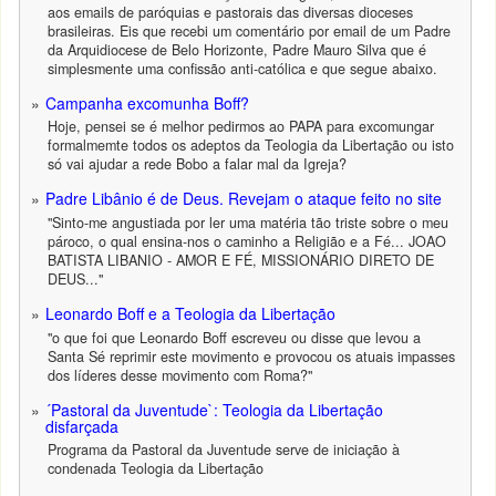
aos emails de paróquias e pastorais das diversas dioceses
brasileiras. Eis que recebi um comentário por email de um Padre
da Arquidiocese de Belo Horizonte, Padre Mauro Silva que é
simplesmente uma confissão anti-católica e que segue abaixo.
Campanha excomunha Boff?
Hoje, pensei se é melhor pedirmos ao PAPA para excomungar
formalmemte todos os adeptos da Teologia da Libertação ou isto
só vai ajudar a rede Bobo a falar mal da Igreja?
Padre Libânio é de Deus. Revejam o ataque feito no site
"Sinto-me angustiada por ler uma matéria tão triste sobre o meu
pároco, o qual ensina-nos o caminho a Religião e a Fé... JOAO
BATISTA LIBANIO - AMOR E FÉ, MISSIONÁRIO DIRETO DE
DEUS..."
Leonardo Boff e a Teologia da Libertação
"o que foi que Leonardo Boff escreveu ou disse que levou a
Santa Sé reprimir este movimento e provocou os atuais impasses
dos líderes desse movimento com Roma?"
´Pastoral da Juventude`: Teologia da Libertação
disfarçada
Programa da Pastoral da Juventude serve de iniciação à
condenada Teologia da Libertação