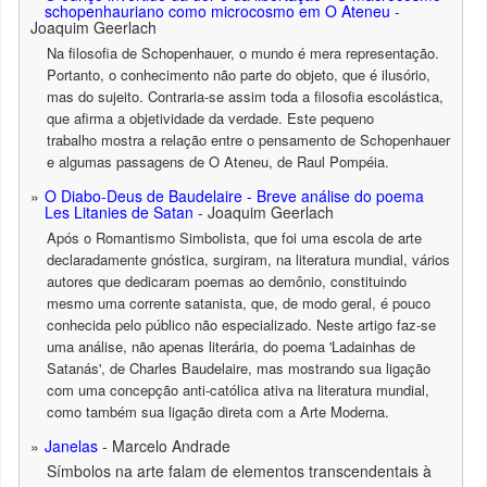
schopenhauriano como microcosmo em O Ateneu
-
Joaquim Geerlach
Na filosofia de Schopenhauer, o mundo é mera representação.
Portanto, o conhecimento não parte do objeto, que é ilusório,
mas do sujeito. Contraria-se assim toda a filosofia escolástica,
que afirma a objetividade da verdade. Este pequeno
trabalho mostra a relação entre o pensamento de Schopenhauer
e algumas passagens de O Ateneu, de Raul Pompéia.
O Diabo-Deus de Baudelaire - Breve análise do poema
Les Litanies de Satan
- Joaquim Geerlach
Após o Romantismo Simbolista, que foi uma escola de arte
declaradamente gnóstica, surgiram, na literatura mundial, vários
autores que dedicaram poemas ao demônio, constituindo
mesmo uma corrente satanista, que, de modo geral, é pouco
conhecida pelo público não especializado. Neste artigo faz-se
uma análise, não apenas literária, do poema 'Ladainhas de
Satanás', de Charles Baudelaire, mas mostrando sua ligação
com uma concepção anti-católica ativa na literatura mundial,
como também sua ligação direta com a Arte Moderna.
Janelas
- Marcelo Andrade
Símbolos na arte falam de elementos transcendentais à