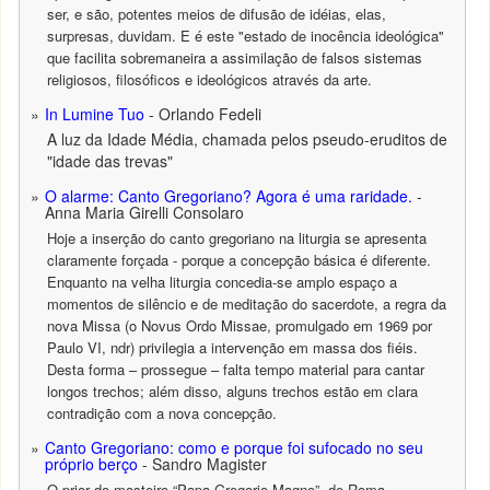
ser, e são, potentes meios de difusão de idéias, elas,
surpresas, duvidam. E é este "estado de inocência ideológica"
que facilita sobremaneira a assimilação de falsos sistemas
religiosos, filosóficos e ideológicos através da arte.
In Lumine Tuo
- Orlando Fedeli
A luz da Idade Média, chamada pelos pseudo-eruditos de
"idade das trevas"
O alarme: Canto Gregoriano? Agora é uma raridade.
-
Anna Maria Girelli Consolaro
Hoje a inserção do canto gregoriano na liturgia se apresenta
claramente forçada - porque a concepção básica é diferente.
Enquanto na velha liturgia concedia-se amplo espaço a
momentos de silêncio e de meditação do sacerdote, a regra da
nova Missa (o Novus Ordo Missae, promulgado em 1969 por
Paulo VI, ndr) privilegia a intervenção em massa dos fiéis.
Desta forma – prossegue – falta tempo material para cantar
longos trechos; além disso, alguns trechos estão em clara
contradição com a nova concepção.
Canto Gregoriano: como e porque foi sufocado no seu
próprio berço
- Sandro Magister
O prior do mosteiro “Papa Gregorio Magno”, de Roma,