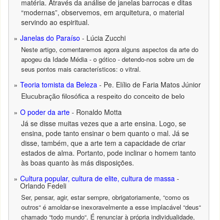
matéria. Através da análise de janelas barrocas e ditas
“modernas”, observemos, em arquitetura, o material
servindo ao espiritual.
Janelas do Paraíso
- Lúcia Zucchi
Neste artigo, comentaremos agora alguns aspectos da arte do
apogeu da Idade Média - o gótico - detendo-nos sobre um de
seus pontos mais característicos: o vitral.
Teoria tomista da Beleza
- Pe. Elílio de Faria Matos Júnior
E
lucubração filosófica a respeito do conceito de belo
O poder da arte
- Ronaldo Motta
Já se disse muitas vezes que a arte ensina. Logo, se
ensina, pode tanto ensinar o bem quanto o mal. Já se
disse, também, que a arte tem a capacidade de criar
estados de alma. Portanto, pode inclinar o homem tanto
às boas quanto às más disposições.
Cultura popular, cultura de elite, cultura de massa
-
Orlando Fedeli
Ser, pensar, agir, estar sempre, obrigatoriamente, “como os
outros“ é amoldar-se inexoravelmente a esse implacável “deus“
chamado “todo mundo“. É renunciar à própria individualidade,