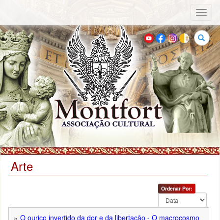
Toggl
naviga
Buscar
Arte
Ordenar Por:
O ouriço invertido da dor e da libertação - O macrocosmo