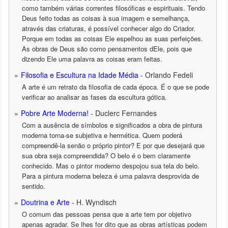
como também várias correntes filosóficas e espirituais. Tendo
Deus feito todas as coisas à sua imagem e semelhança,
através das criaturas, é possível conhecer algo do Criador.
Porque em todas as coisas Ele espelhou as suas perfeições.
As obras de Deus são como pensamentos dEle, pois que
dizendo Ele uma palavra as coisas eram feitas.
Filosofia e Escultura na Idade Média
- Orlando Fedeli
A arte é um retrato da filosofia de cada época. É o que se pode
verificar ao analisar as fases da escultura gótica.
Pobre Arte Moderna!
- Duclerc Fernandes
Com a ausência de símbolos e significados a obra de pintura
moderna torna-se subjetiva e hermética. Quem poderá
compreendê-la senão o próprio pintor? E por que desejará que
sua obra seja compreendida? O belo é o bem claramente
conhecido. Mas o pintor moderno despojou sua tela do belo.
Para a pintura moderna beleza é uma palavra desprovida de
sentido.
Doutrina e Arte
- H. Wyndisch
O comum das pessoas pensa que a arte tem por objetivo
apenas agradar. Se lhes for dito que as obras artísticas podem