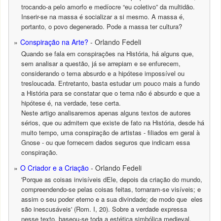
trocando-a pelo amorfo e medíocre “eu coletivo” da multidão.
Inserir-se na massa é socializar a si mesmo. A massa é,
portanto, o povo degenerado. Pode a massa ter cultura?
Conspiração na Arte?
- Orlando Fedeli
Quando se fala em conspirações na História, há alguns que,
sem analisar a questão, já se arrepiam e se enfurecem,
considerando o tema absurdo e a hipótese impossível ou
tresloucada. Entretanto, basta estudar um pouco mais a fundo
a História para se constatar que o tema não é absurdo e que a
hipótese é, na verdade, tese certa.
Neste artigo analisaremos apenas alguns textos de autores
sérios, que ou admitem que existe de fato na História, desde há
muito tempo, uma conspiração de artistas - filiados em geral à
Gnose - ou que fornecem dados seguros que indicam essa
conspiração.
O Criador e a Criação
- Orlando Fedeli
'Porque as coisas invisíveis dEle, depois da criação do mundo,
compreendendo-se pelas coisas feitas, tornaram-se visíveis; e
assim o seu poder eterno e a sua divindade; de modo que eles
são inescusáveis' (Rom. I, 20). Sobre a verdade expressa
nesse texto, baseou-se toda a estética simbólica medieval,