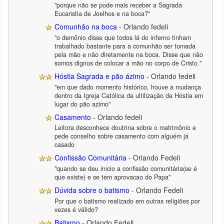
"porque não se pode mais receber a Sagrada
Eucaristia de Joelhos e na boca?"
Comunhão na boca
- Orlando fedeli
"o demônio disse que todos lá do inferno tinham
trabalhado bastante para a comunhão ser tomada
pela mão e não diretamente na boca. Disse que não
somos dignos de colocar a mão no corpo de Cristo."
Hóstia Sagrada e pão ázimo
- Orlando fedeli
"em que dado momento histórico, houve a mudança
dentro da Igreja Católica da ultilização da Hóstia em
lugar do pão azimo"
Casamento
- Orlando fedeli
Leitora desconhece doutrina sobre o matrimônio e
pede conselho sobre casamento com alguém já
casado
Confissão Comunitária
- Orlando Fedeli
"quando se deu inicio a confissão comunitária(se é
que existe) e se tem aprovacao do Papa"
Dúvida sobre o batismo
- Orlando Fedeli
Por que o batismo realizado em outras religiões por
vezes é válido?
Batismo
- Orlando Fedeli