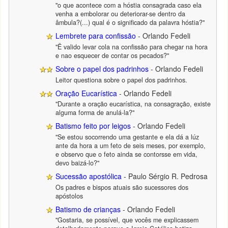
"o que acontece com a hóstia consagrada caso ela
venha a embolorar ou deteriorar-se dentro da
âmbula?(...) qual é o significado da palavra hóstia?"
Lembrete para confissão
- Orlando Fedeli
"Ë valido levar cola na confissão para chegar na hora
e nao esquecer de contar os pecados?"
Sobre o papel dos padrinhos
- Orlando Fedeli
Leitor questiona sobre o papel dos padrinhos.
Oração Eucarística
- Orlando Fedeli
"Durante a oração eucarística, na consagração, existe
alguma forma de anulá-la?"
Batismo feito por leigos
- Orlando Fedeli
"Se estou socorrendo uma gestante e ela dá a lúz
ante da hora a um feto de seis meses, por exemplo,
e observo que o feto ainda se contorsse em vida,
devo baizá-lo?"
Sucessão apostólica
- Paulo Sérgio R. Pedrosa
Os padres e bispos atuais são sucessores dos
apóstolos
Batismo de crianças
- Orlando Fedeli
"Gostaria, se possível, que vocês me explicassem