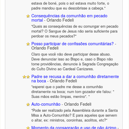
estava de boné, pois o sol estava muito forte, o
padre mandou que eu descobrisse a cabeça."
Consequências da comunhão em pecado
mortal
- Orlando Fedeli
"Quais as consequências de eu comungar em pecado
mortal? O Sangue de Jesus não seria suficiente para
perdoar os meus pecados?"
Posso participar de confissões comunitárias?
-
Orlando Fedeli
Claro que você não deve participar desse abuso.
Deve denunciar isso ao Bispo e, caso o Bispo não
tome providências, denuncie à Sagrada Congregação
do Culto Divino ao Cardeal Canizares.
Padre se recusa a dar a comunhão diretamente
na boca
- Orlando Fedeli
"esperei que o padre me desse a comunhão
diretamente na boca; num tom gozador ele falou: "
Suas mãos estão limpas, menino". "
Auto-comunhão
- Orlando Fedeli
"Pode ser realizado pela Assembleia durante a Santa
Misa a Auto-Comunhão? E para aqueles que servem
o altar, ex: ministros, coroinhas, acolitos, etc?"
Momento da consagração e uso de pão ázimo
-