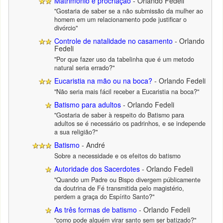
Matrimônio e procriação
- Orlando Fedeli
"Gostaria de saber se a não submissão da mulher ao
homem em um relacionamento pode justificar o
divórcio"
Controle de natalidade no casamento
- Orlando
Fedeli
"Por que fazer uso da tabelinha que é um metodo
natural seria errado?"
Eucaristia na mão ou na boca?
- Orlando Fedeli
"Não seria mais fácil receber a Eucaristia na boca?"
Batismo para adultos
- Orlando Fedeli
"Gostaria de saber à respeito do Batismo para
adultos se é necessário os padrinhos, e se independe
a sua religião?"
Batismo
- André
Sobre a necessidade e os efeitos do batismo
Autoridade dos Sacerdotes
- Orlando Fedeli
"Quando um Padre ou Bispo divergem públicamente
da doutrina de Fé transmitida pelo magistério,
perdem a graça do Espírito Santo?"
As três formas de batismo
- Orlando Fedeli
"como pode alguém virar santo sem ser batizado?"