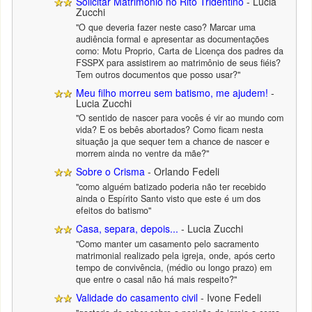
Solicitar Matrimônio no Rito Tridentino
- Lucia
Zucchi
"O que deveria fazer neste caso? Marcar uma
audiência formal e apresentar as documentações
como: Motu Proprio, Carta de Licença dos padres da
FSSPX para assistirem ao matrimônio de seus fiéis?
Tem outros documentos que posso usar?"
Meu filho morreu sem batismo, me ajudem!
-
Lucia Zucchi
"O sentido de nascer para vocês é vir ao mundo com
vida? E os bebês abortados? Como ficam nesta
situação ja que sequer tem a chance de nascer e
morrem ainda no ventre da mãe?"
Sobre o Crisma
- Orlando Fedeli
"como alguém batizado poderia não ter recebido
ainda o Espírito Santo visto que este é um dos
efeitos do batismo"
Casa, separa, depois...
- Lucia Zucchi
"Como manter um casamento pelo sacramento
matrimonial realizado pela igreja, onde, após certo
tempo de convivência, (médio ou longo prazo) em
que entre o casal não há mais respeito?"
Validade do casamento civil
- Ivone Fedeli