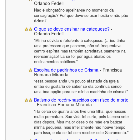
Orlando Fedeli
Não é obrigatório ajoelhar-se no momento da
consagração? Por que deve-se usar hóstia e não pão
ázimo?
O que se deve ensinar na catequese?
-
Orlando Fedeli
"Minha dúvida é referente à catequese. (...)eu tinha
uma professora que pasmem, não só frequentava
centro espírita mas também acreditava piamente na
reencarnação! Lá se foi por água abaixo os
ensinamentos católicos."
Escolha de padrinhos de Crisma
- Francisca
Romana Miranda
"essa pessoa anda um pouco afastada da igreja
então eu gostaria de saber se ela continua sendo
uma boa opção para ser minha madrinha de crisma?"
Batismo de recém-nascidos com risco de morte
- Francisca Romana Miranda
"Há cerca de quatro anos tive uma filha, que nasceu
muito prematura. Sua vida foi curta, pois faleceu sete
dias depois. Meu maior desejo de mãe era batizar
minha pequena, mas infelizmente não houve tempo
para isso, e ela se foi sem receber este Sacramento."