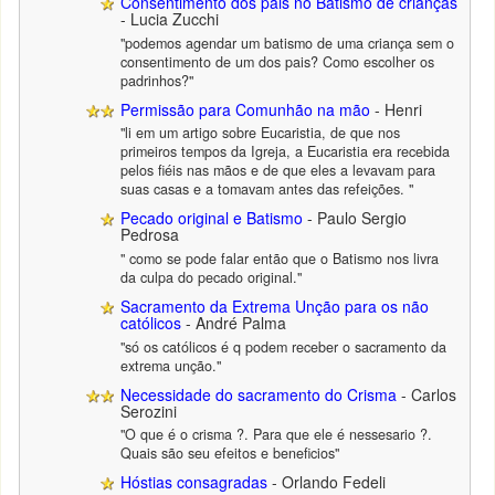
Consentimento dos pais no Batismo de crianças
- Lucia Zucchi
"podemos agendar um batismo de uma criança sem o
consentimento de um dos pais? Como escolher os
padrinhos?"
Permissão para Comunhão na mão
- Henri
"li em um artigo sobre Eucaristia, de que nos
primeiros tempos da Igreja, a Eucaristia era recebida
pelos fiéis nas mãos e de que eles a levavam para
suas casas e a tomavam antes das refeições. "
Pecado original e Batismo
- Paulo Sergio
Pedrosa
" como se pode falar então que o Batismo nos livra
da culpa do pecado original."
Sacramento da Extrema Unção para os não
católicos
- André Palma
"só os católicos é q podem receber o sacramento da
extrema unção."
Necessidade do sacramento do Crisma
- Carlos
Serozini
"O que é o crisma ?. Para que ele é nessesario ?.
Quais são seu efeitos e beneficios"
Hóstias consagradas
- Orlando Fedeli