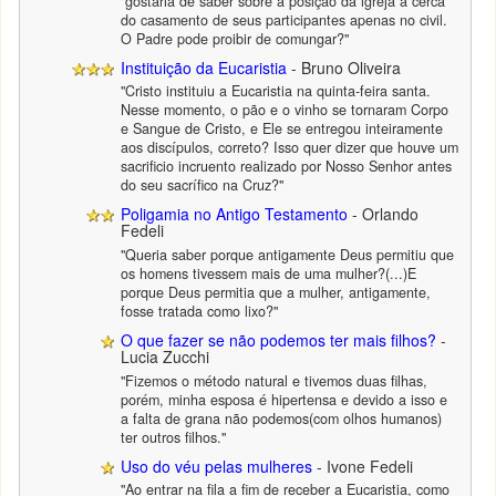
"gostaria de saber sobre a posição da igreja a cerca
do casamento de seus participantes apenas no civil.
O Padre pode proibir de comungar?"
Instituição da Eucaristia
- Bruno Oliveira
"Cristo instituiu a Eucaristia na quinta-feira santa.
Nesse momento, o pão e o vinho se tornaram Corpo
e Sangue de Cristo, e Ele se entregou inteiramente
aos discípulos, correto? Isso quer dizer que houve um
sacrificio incruento realizado por Nosso Senhor antes
do seu sacrífico na Cruz?"
Poligamia no Antigo Testamento
- Orlando
Fedeli
"Queria saber porque antigamente Deus permitiu que
os homens tivessem mais de uma mulher?(...)E
porque Deus permitia que a mulher, antigamente,
fosse tratada como lixo?"
O que fazer se não podemos ter mais filhos?
-
Lucia Zucchi
"Fizemos o método natural e tivemos duas filhas,
porém, minha esposa é hipertensa e devido a isso e
a falta de grana não podemos(com olhos humanos)
ter outros filhos."
Uso do véu pelas mulheres
- Ivone Fedeli
"Ao entrar na fila a fim de receber a Eucaristia, como