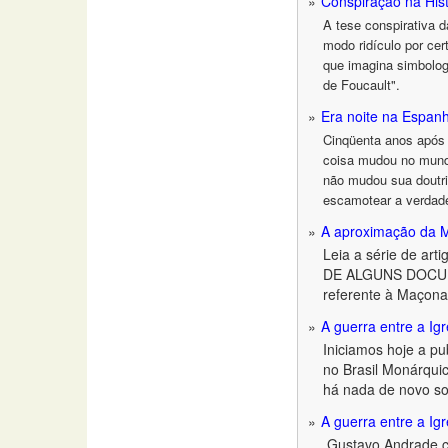
Conspiração na His
A tese conspirativa d
modo ridículo por cer
que imagina simbolog
de Foucault".
Era noite na Espan
Cinqüenta anos após 
coisa mudou no mundo
não mudou sua doutri
escamotear a verdad
A aproximação da M
Leia a série de arti
DE ALGUNS DOCUM
referente à Maçonar
A guerra entre a Ig
Iniciamos hoje a p
no Brasil Monárquic
há nada de novo sob
A guerra entre a Ig
Gustavo Andrade c