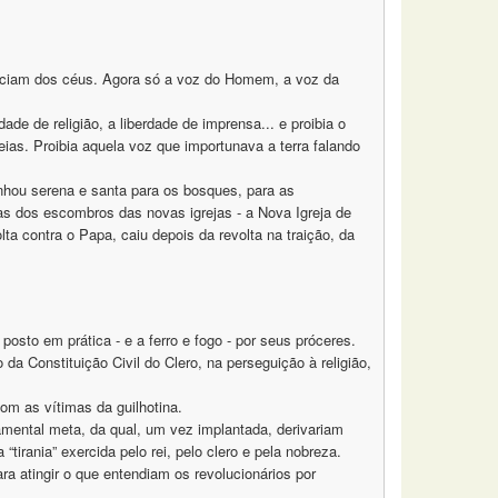
esciam dos céus. Agora só a voz do Homem, a voz da
de de religião, a liberdade de imprensa... e proibia o
eias. Proibia aquela voz que importunava a terra falando
nhou serena e santa para os bosques, para as
ias dos escombros das novas igrejas - a Nova Igreja de
lta contra o Papa, caiu depois da revolta na traição, da
osto em prática - e a ferro e fogo - por seus próceres.
da Constituição Civil do Clero, na perseguição à religião,
m as vítimas da guilhotina.
amental meta, da qual, um vez implantada, derivariam
tirania” exercida pelo rei, pelo clero e pela nobreza.
ara atingir o que entendiam os revolucionários por