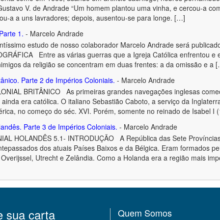
Gustavo V. de Andrade “Um homem plantou uma vinha, e cercou-a com 
ou-a a uns lavradores; depois, ausentou-se para longe. […]
Parte 1.
- Marcelo Andrade
antíssimo estudo de nosso colaborador Marcelo Andrade será publicad
FICA Entre as várias guerras que a Igreja Católica enfrentou e enfr
 inimigos da religião se concentram em duas frentes: a da omissão e a 
tânico. Parte 2 de Impérios Coloniais.
- Marcelo Andrade
NIAL BRITÂNICO As primeiras grandes navegações inglesas começa
 ainda era católica. O italiano Sebastião Caboto, a serviço da Inglate
rica, no começo do séc. XVI. Porém, somente no reinado de Isabel I 
landês. Parte 3 de Impérios Coloniais.
- Marcelo Andrade
AL HOLANDÊS 5.1- INTRODUÇÃO A República das Sete Províncias U
tepassados dos atuais Países Baixos e da Bélgica. Eram formados pela
Overijssel, Utrecht e Zelândia. Como a Holanda era a região mais imp
e sua carta
Quem Somos