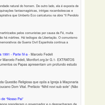
 bondade natural do homem. De outro lado, ela é exposta de
maquinações fantasmagóricas, intrigas rocambolescas e
pirativa que Umberto Eco caricaturou na obra "Il Pendolo
 martirizados pelos comunistas por causa da Fé, muita
o há mártires. Há teólogos da Libertação. O comunismo
emorativos da Guerra Civil Espanhola continua a
 1991 - Parte IV-a
- Marcelo Fedeli
V-b Por Marcelo Fedeli, Montfort.org.br G.1- EXTRATOS
tos os Papas apresentam um profundo estudo
 da Questão Religiosa que opôs a Igreja à Maçonaria
ucano Dom Vital. Prefácio “Nihil novi sub sole” (Não
o de “Nosso Pai”
canos prenderam o governador e o despacharam de