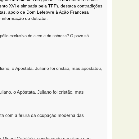
nto XVI e simpatia pela TFP), destaca contradições
istas, apoio de Dom Lefebvre à Ação Francesa
 informação do detrator.
pólio exclusivo do clero e da nobreza? O povo só
ano, o Apóstata. Juliano foi cristão, mas apostatou,
iano, o Apóstata. Juliano foi cristão, mas
asta com a feiura da ocupação moderna das
a Miguel Cerulário, condenando um cisma que