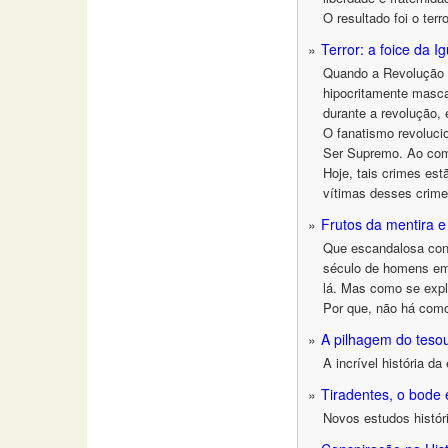
O resultado foi o terro
Terror: a foice da I
Quando a Revolução F
hipocritamente mascar
durante a revolução, e
O fanatismo revoluci
Ser Supremo. Ao comb
Hoje, tais crimes es
vítimas desses crime
Frutos da mentira 
Que escandalosa cont
século de homens em 
lá. Mas como se expli
Por que, não há como
A pilhagem do teso
A incrível história da
Tiradentes, o bode 
Novos estudos históri