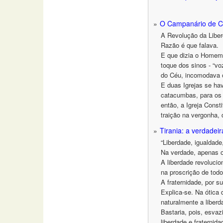
O Campanário de 
A Revolução da Liber
Razão é que falava.
E que dizia o Homem g
toque dos sinos - “vo
do Céu, incomodava o
E duas Igrejas se ha
catacumbas, para os c
então, a Igreja Const
traição na vergonha,
Tirania: a verdadei
“Liberdade, igualdade,
Na verdade, apenas o 
A liberdade revolucio
na proscrição de todo
A fraternidade, por 
Explica-se. Na ótica
naturalmente a liberd
Bastaria, pois, esvaz
liberdade e fraternida