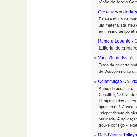
Visão da Igreja Cat
O pseudo-materiali
Fala-se muito de mar
um materialista ateu 
ao mesmo tempo atrai
Rumo a Lepanto
- O
Editorial do primei
Vocação do Brasil
- 
Texto da palestra pr
do Descobrimento da
Constituição Civil d
Antes de assaltar um
Constituição Civil do
Ultrapassados esses 
apresentar à Assemblé
independência do cle
realidade. A aplicaçã
trouxe consigo -- exa
Dois Bispos: Talle