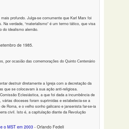
o mais profundo. Julga-se comumente que Karl Marx foi
s. Na verdade, “materialismo” é um termo tático, que visa
do do idealismo alemão.
 setembro de 1985.
ires, por ocasião das comemorações do Quinto Centenário
tar destruir diretamente a Igreja com a decretação da
ias que se colocavam à sua ação anti-religiosa.
Comissão Eclesiástica, a que foi dada a incumbência de
, várias dioceses foram suprimidas e estabelecia-se a
de Roma, e o velho sonho galicano e jansenista far-se-ia
erra civil. Isto é, a capitulação diante da Revolução
9 e o MST em 2003
- Orlando Fedeli