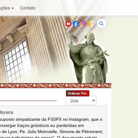
ações
Contato
Buscar
Ordenar Por:
Moreira
m suposto simpatizante da FSSPX no Instagram, que o
nxergar traços gnósticos ou panteístas em
 de Lyon, Pe. Julio Meinvielle, Simone de Pètrement,
águas turbulentas da gnose”. O documento rebate