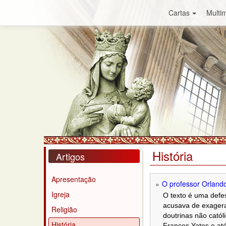
Cartas
Multim
História
Artigos
Apresentação
O professor Orland
Igreja
O texto é uma defe
acusava de exagera
Religião
doutrinas não catól
História
Frances Yates e at