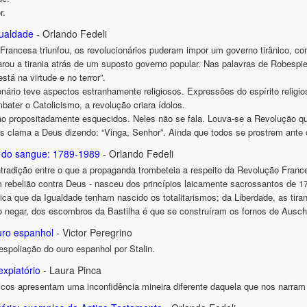
r.
gualdade
- Orlando Fedeli
rancesa triunfou, os revolucionários puderam impor um governo tirânico, co
ou a tirania atrás de um suposto governo popular. Nas palavras de Robespierr
stá na virtude e no terror”.
onário teve aspectos estranhamente religiosos. Expressões do espírito relig
ater o Catolicismo, a revolução criara ídolos.
tão propositadamente esquecidos. Neles não se fala. Louva-se a Revolução qu
s clama a Deus dizendo: “Vinga, Senhor”. Ainda que todos se prostrem ante 
e do sangue: 1789-1989
- Orlando Fedeli
radição entre o que a propaganda trombeteia a respeito da Revolução France
rebelião contra Deus - nasceu dos princípios laicamente sacrossantos de 
ca que da Igualdade tenham nascido os totalitarismos; da Liberdade, as tira
 negar, dos escombros da Bastilha é que se construíram os fornos de Ausch
uro espanhol
- Victor Peregrino
 espoliação do ouro espanhol por Stalin.
expiatório
- Laura Pinca
cos apresentam uma inconfidência mineira diferente daquela que nos narram o