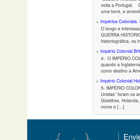
volta a Portugal. 
uma torre, e arrend
Impérios Coloniais. 
O longo e interess
GUERRA HISTORIOGRÁ
historiográfica, os
Império Colonial Bri
4- O IMPÉRIO COLO
quando a Inglaterra
como destino a Amé
Império Colonial Ho
5- IMPÉRIO COLONI
Unidas” foram os an
Güeldres, Holanda, 
nome e […]
Envi