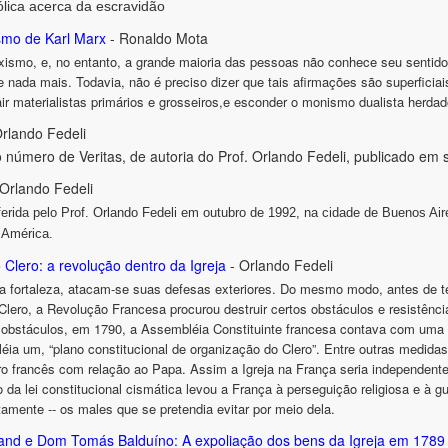
ólica acerca da escravidão
smo de Karl Marx
- Ronaldo Mota
xismo, e, no entanto, a grande maioria das pessoas não conhece seu sentid
e nada mais. Todavia, não é preciso dizer que tais afirmações são superficiai
r materialistas primários e grosseiros,e esconder o monismo dualista herda
rlando Fedeli
ro número de Veritas, de autoria do Prof. Orlando Fedeli, publicado em
Orlando Fedeli
oferida pelo Prof. Orlando Fedeli em outubro de 1992, na cidade de Buenos A
 América.
o Clero: a revolução dentro da Igreja
- Orlando Fedeli
a fortaleza, atacam-se suas defesas exteriores. Do mesmo modo, antes de ten
 Clero, a Revolução Francesa procurou destruir certos obstáculos e resistênc
obstáculos, em 1790, a Assembléia Constituinte francesa contava com uma 
ia um, “plano constitucional de organização do Clero”. Entre outras medidas
ro francês com relação ao Papa. Assim a Igreja na França seria independente 
o da lei constitucional cismática levou a França à perseguição religiosa e à gu
tamente -- os males que se pretendia evitar por meio dela.
yrand e Dom Tomás Balduíno: A expoliação dos bens da Igreja em 178