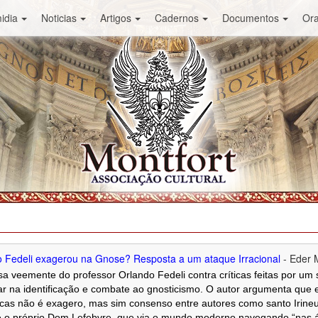
idia
Noticias
Artigos
Cadernos
Documentos
Or
o Fedeli exagerou na Gnose? Resposta a um ataque Irracional
- Eder 
sa veemente do professor Orlando Fedeli contra críticas feitas por u
r na identificação e combate ao gnosticismo. O autor argumenta que e
icas não é exagero, mas sim consenso entre autores como santo Irineu
é o próprio Dom Lefebvre, que via o mundo moderno navegando “nas 