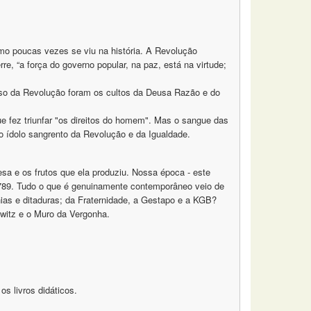
mo poucas vezes se viu na história. A Revolução
e, “a força do governo popular, na paz, está na virtude;
ioso da Revolução foram os cultos da Deusa Razão e do
e fez triunfar "os direitos do homem". Mas o sangue das
o ídolo sangrento da Revolução e da Igualdade.
sa e os frutos que ela produziu. Nossa época - este
1789. Tudo o que é genuinamente contemporâneo veio de
nias e ditaduras; da Fraternidade, a Gestapo e a KGB?
witz e o Muro da Vergonha.
s livros didáticos.