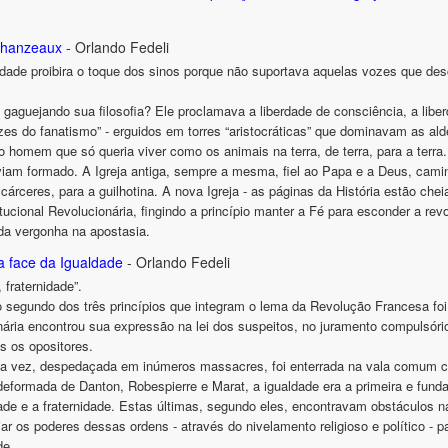
Chanzeaux
- Orlando Fedeli
dade proibira o toque dos sinos porque não suportava aquelas vozes que d
aguejando sua filosofia? Ele proclamava a liberdade de consciência, a liberda
zes do fanatismo” - erguidos em torres “aristocráticas” que dominavam as ald
 homem que só queria viver como os animais na terra, de terra, para a terra.
viam formado. A Igreja antiga, sempre a mesma, fiel ao Papa e a Deus, cami
árceres, para a guilhotina. A nova Igreja - as páginas da História estão che
itucional Revolucionária, fingindo a princípio manter a Fé para esconder a revo
 da vergonha na apostasia.
ra face da Igualdade
- Orlando Fedeli
 fraternidade”.
segundo dos três princípios que integram o lema da Revolução Francesa foi p
nária encontrou sua expressão na lei dos suspeitos, no juramento compulsório 
s os opositores.
sua vez, despedaçada em inúmeros massacres, foi enterrada na vala comum co
 deformada de Danton, Robespierre e Marat, a igualdade era a primeira e fund
ade e a fraternidade. Estas últimas, segundo eles, encontravam obstáculos na “
iar os poderes dessas ordens - através do nivelamento religioso e político - p
de.