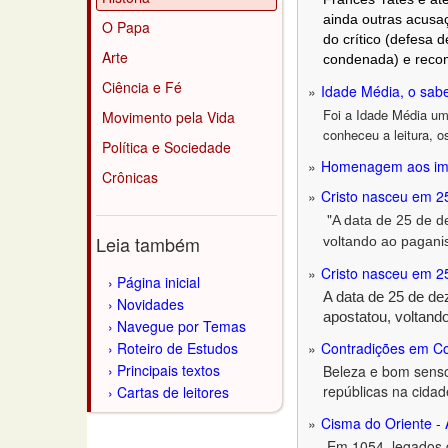
ainda outras acusa
O Papa
do crítico (defesa 
Arte
condenada) e recome
Ciência e Fé
Idade Média, o sabe
Foi a Idade Média um
Movimento pela Vida
conheceu a leitura, 
Política e Sociedade
Homenagem aos imig
Crônicas
Cristo nasceu em 
"
A data de 25 de de
Leia também
voltando ao pagan
Cristo nasceu em 
Página inicial
A data de 25 de dez
Novidades
apostatou, voltan
Navegue por Temas
Roteiro de Estudos
Contradições em C
Principais textos
Beleza e bom senso
repúblicas na cida
Cartas de leitores
Cisma do Oriente - 
Em 1054, legados d