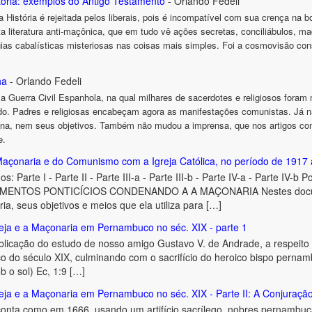
tória: exemplos do Antigo Testamento
- Orlando Fedeli
a História é rejeitada pelos liberais, pois é incompatível com sua crença na
ta literatura anti-maçônica, que em tudo vê ações secretas, conciliábulos, 
ias cabalísticas misteriosas nas coisas mais simples. Foi a cosmovisão cons
ha
- Orlando Fedeli
a Guerra Civil Espanhola, na qual milhares de sacerdotes e religiosos foram
. Padres e religiosas encabeçam agora as manifestações comunistas. Já nã
na, nem seus objetivos. Também não mudou a imprensa, que nos artigos com
e.
açonaria e do Comunismo com a Igreja Católica, no período de 1917 a
gos: Parte I - Parte II - Parte III-a - Parte III-b - Parte IV-a - Parte I
ENTOS PONTICÍCIOS CONDENANDO A A MAÇONARIA Nestes documen
ia, seus objetivos e meios que ela utiliza para […]
reja e a Maçonaria em Pernambuco no séc. XIX - parte 1
ublicação do estudo de nosso amigo Gustavo V. de Andrade, a respeito
o do século XIX, culminando com o sacrifício do heroico bispo pernamb
 o sol) Ec, 1:9 […]
reja e a Maçonaria em Pernambuco no séc. XIX - Parte II: A Conjuraçã
onta como em 1666, usando um artifício sacrílego, nobres pernambu