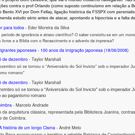
ções contra o prof Orlando (como suposto continuísmo em relação a Be
de Bento XVI por Dom Fellay, ligação histórica da FSSPX com perenial
nda estudo sério antes de atacar, apontando a hipocrisia e a falta de
r para todos
- Eder Moreira da Silva
 período de ignorância e atraso científico? O saber consistiu-se em um mono
os livros e a Bíblia com o Renascimento e o advento da imprensa?
rantes japoneses - 100 anos da imigração japonesa (18/06/2008)
25 de dezembro
- Taylor Marshall
zembro só se tornou o “Aniversário do Sol Invicto” sob o imperador Juli
ismo romano"
25 de dezembro
- Taylor Marshall
embro só se tornou o “Aniversário do Sol Invicto” sob o imperador Jul
do ao paganismo romano
oimbra
- Marcelo Andrade
 da arquitetura clássica, representada pela Biblioteca Joanina, contr
de de Coimbra.
A história de um longo Cisma
- André Melo
o Papa excomungam o herético e rebelde Patriarca de Constantinopl