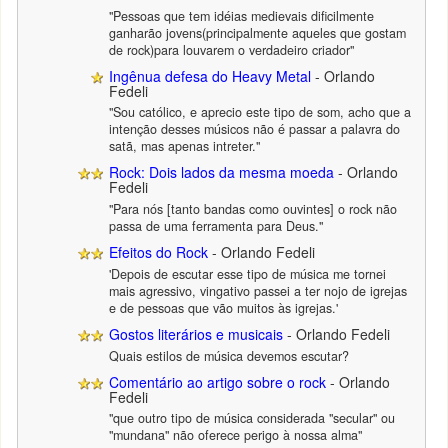
"Pessoas que tem idéias medievais dificilmente
ganharão jovens(principalmente aqueles que gostam
de rock)para louvarem o verdadeiro criador"
Ingênua defesa do Heavy Metal
- Orlando
Fedeli
"Sou católico, e aprecio este tipo de som, acho que a
intenção desses músicos não é passar a palavra do
satã, mas apenas intreter."
Rock: Dois lados da mesma moeda
- Orlando
Fedeli
"Para nós [tanto bandas como ouvintes] o rock não
passa de uma ferramenta para Deus."
Efeitos do Rock
- Orlando Fedeli
'Depois de escutar esse tipo de música me tornei
mais agressivo, vingativo passei a ter nojo de igrejas
e de pessoas que vão muitos às igrejas.'
Gostos literários e musicais
- Orlando Fedeli
Quais estilos de música devemos escutar?
Comentário ao artigo sobre o rock
- Orlando
Fedeli
"que outro tipo de música considerada "secular" ou
"mundana" não oferece perigo à nossa alma"