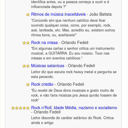
identifica antes, ou a pessoa começa a ouvir e é
influenciada depois ?"
Ritmos de música inaceitáveis
- João Batista
"Concordo sim que nenhum católico deve ficar
ouvindo qualquer coisa, como, por exemplo, rock,
axé, lambada, etc. Mas, acredito eu, existem outros
ritmos bons, ou, aceitáveis!"
Rock na missa
- Orlando Fedeli
"Em algumas cartas o senhor critica um instrumento
musical, a GUITARRA. Eu sou músico. Toco nas
missas e em eventos católicos."
Músicas satanicas
- Orlando Fedeli
Leitor diz que escuta rock heavy metal e pergunta se
esta pecando.
Rock cristão
- Orlando Fedeli
"Eu recebi de Deus dons musicais e gosto muito de
rock, e não faria músicas pra Jesus qunão fossem de
rock"
Rock n'Roll, Idade Média, nazismo e socialismo
- Orlando Fedeli
Leitor discorda do caráter satânico do Rock. Critica
ainda o artigo