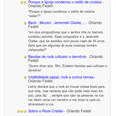
Porque a Igreja condenou o estilo de música
-
Orlando Fedeli
"Porque a Igreja condenou o estilo de música
"valsa"?"
Bach , Mozart , Jeremiah Clarke....
- Orlando
Fedeli
"um dos compositores que o senhor cita no barroco
cometeu suicídio. Esse compositor é o Jeremiah
Clarke ,que se suicidou com pouco mais de 30 anos.
Será que em algumas de suas músicas contém
melancolia?"
Bandas de rock cultuam o demônio
- Orlando
Fedeli
"Quero dizer que: Sim. Existem bandas que cultuam o
demônio"
Infalibilidade papal, rock e outros temas
-
Orlando Fedeli
Leitor declara que o rock só trouxe coisas boas para
sua vida, mas reclama que não pode mais viver em
paz, pois diz: ...sempre que saio as pessoas na rua
me vêem como um monstro e me viram a cara ou
atravessam a rua.
Sobre o Rock Cristão
- Orlando Fedeli