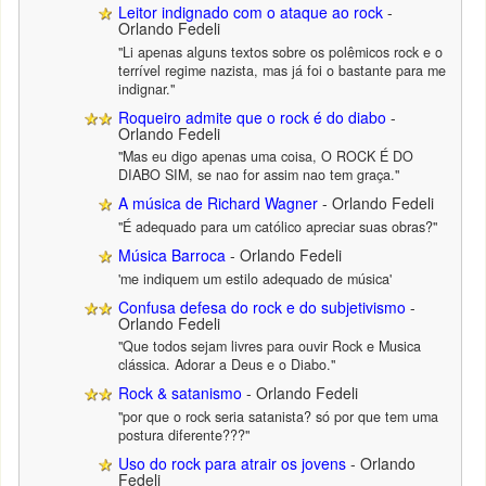
Leitor indignado com o ataque ao rock
-
Orlando Fedeli
"Li apenas alguns textos sobre os polêmicos rock e o
terrível regime nazista, mas já foi o bastante para me
indignar."
Roqueiro admite que o rock é do diabo
-
Orlando Fedeli
"Mas eu digo apenas uma coisa, O ROCK É DO
DIABO SIM, se nao for assim nao tem graça."
A música de Richard Wagner
- Orlando Fedeli
"É adequado para um católico apreciar suas obras?"
Música Barroca
- Orlando Fedeli
'me indiquem um estilo adequado de música'
Confusa defesa do rock e do subjetivismo
-
Orlando Fedeli
"Que todos sejam livres para ouvir Rock e Musica
clássica. Adorar a Deus e o Diabo."
Rock & satanismo
- Orlando Fedeli
"por que o rock seria satanista? só por que tem uma
postura diferente???"
Uso do rock para atrair os jovens
- Orlando
Fedeli