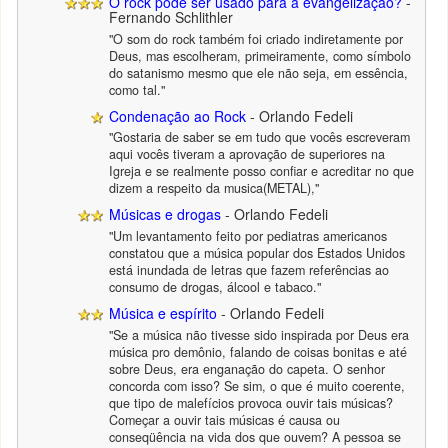
O rock pode ser usado para a evangelização?
-
Fernando Schlithler
"O som do rock também foi criado indiretamente por
Deus, mas escolheram, primeiramente, como símbolo
do satanismo mesmo que ele não seja, em essência,
como tal."
Condenação ao Rock
- Orlando Fedeli
"Gostaria de saber se em tudo que vocês escreveram
aqui vocês tiveram a aprovação de superiores na
Igreja e se realmente posso confiar e acreditar no que
dizem a respeito da musica(METAL),"
Músicas e drogas
- Orlando Fedeli
"Um levantamento feito por pediatras americanos
constatou que a música popular dos Estados Unidos
está inundada de letras que fazem referências ao
consumo de drogas, álcool e tabaco."
Música e espírito
- Orlando Fedeli
"Se a música não tivesse sido inspirada por Deus era
música pro demônio, falando de coisas bonitas e até
sobre Deus, era enganação do capeta. O senhor
concorda com isso? Se sim, o que é muito coerente,
que tipo de malefícios provoca ouvir tais músicas?
Começar a ouvir tais músicas é causa ou
conseqüência na vida dos que ouvem? A pessoa se