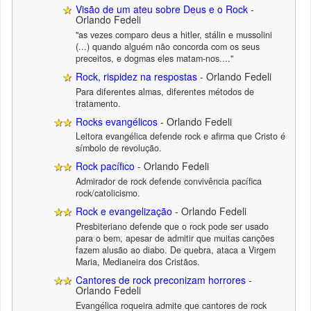
Visão de um ateu sobre Deus e o Rock
-
Orlando Fedeli
"as vezes comparo deus a hitler, stálin e mussolini
(...) quando alguém não concorda com os seus
preceitos, e dogmas eles matam-nos...."
Rock, rispidez na respostas
- Orlando Fedeli
Para diferentes almas, diferentes métodos de
tratamento.
Rocks evangélicos
- Orlando Fedeli
Leitora evangélica defende rock e afirma que Cristo é
símbolo de revolução.
Rock pacífico
- Orlando Fedeli
Admirador de rock defende convivência pacífica
rock/catolicismo.
Rock e evangelização
- Orlando Fedeli
Presbiteriano defende que o rock pode ser usado
para o bem, apesar de admitir que muitas canções
fazem alusão ao diabo. De quebra, ataca a Virgem
Maria, Medianeira dos Cristãos.
Cantores de rock preconizam horrores
-
Orlando Fedeli
Evangélica roqueira admite que cantores de rock