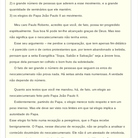
2) o grande número de pessoas que aderem a esse movimento, e a grande
quantidade de seminários que ele mantém;
3) os elogios do Papa João Paulo II ao movimento.
Meu caro Paulo Roberto, acredito que você, de fato, possa ter progredido
espiritualmente. Sua boa fé pode ter-lhe alcançado graças de Deus. Mas isso
não significa que o neocatecumenato não tenha erros.
Esse seu argumento -- me perdoe a comparação, que tem apenas fim didático
-- é parecido com o de certos protestantes que, por terem abandonado a bebida,
pensam que a seita Evangélica "Sopa, Sabão e Salvação" seja a árvore boa,
porque dela pensam ter colhido o bom fruto da sobriedade.
O fato de ser grande o número de pessoas que seguem os erros do
neocatecumenato não prova nada. Há seitas ainda mais numerosas. A verdade
não depende do número.
Quanto aos textos que você me mandou, há, de fato, um elogio ao
neocatecumenato feito pelo Papa João Paulo II.
Evidentemente, partindo do Papa, o elogio merece todo respeito e tem um
peso imenso. Mas ele deve ser visto nos limites em que tal elogio implica a
autoridade do Papa.
Esse elogio foi feito numa recepção a peregrinos, que o Papa recebe
benignamente. O Papa, nesse discurso de recepção, não se propôs a analisar o
conteúdo doutrinário do neocatecumenato. Ele não é um atestado de ortodoxia,