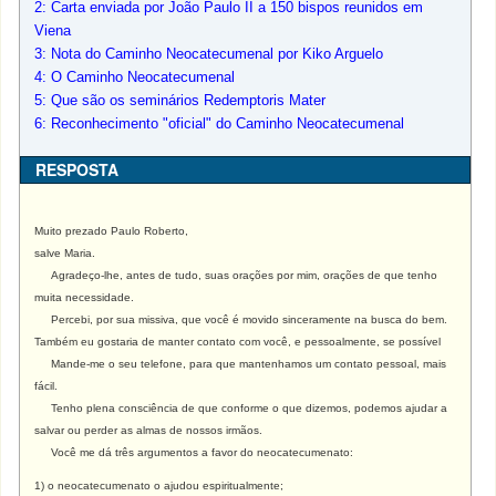
2: Carta enviada por João Paulo II a 150 bispos reunidos em
Viena
3: Nota do Caminho Neocatecumenal por Kiko Arguelo
4: O Caminho Neocatecumenal
5: Que são os seminários Redemptoris Mater
6: Reconhecimento "oficial" do Caminho Neocatecumenal
RESPOSTA
Muito prezado Paulo Roberto,
salve Maria.
Agradeço-lhe, antes de tudo, suas orações por mim, orações de que tenho
muita necessidade.
Percebi, por sua missiva, que você é movido sinceramente na busca do bem.
Também eu gostaria de manter contato com você, e pessoalmente, se possível
Mande-me o seu telefone, para que mantenhamos um contato pessoal, mais
fácil.
Tenho plena consciência de que conforme o que dizemos, podemos ajudar a
salvar ou perder as almas de nossos irmãos.
Você me dá três argumentos a favor do neocatecumenato:
1) o neocatecumenato o ajudou espiritualmente;