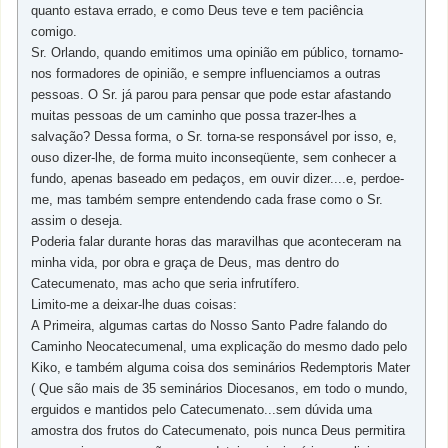
quanto estava errado, e como Deus teve e tem paciência
comigo.
Sr. Orlando, quando emitimos uma opinião em público, tornamo-
nos formadores de opinião, e sempre influenciamos a outras
pessoas. O Sr. já parou para pensar que pode estar afastando
muitas pessoas de um caminho que possa trazer-lhes a
salvação? Dessa forma, o Sr. torna-se responsável por isso, e,
ouso dizer-lhe, de forma muito inconseqüente, sem conhecer a
fundo, apenas baseado em pedaços, em ouvir dizer....e, perdoe-
me, mas também sempre entendendo cada frase como o Sr.
assim o deseja.
Poderia falar durante horas das maravilhas que aconteceram na
minha vida, por obra e graça de Deus, mas dentro do
Catecumenato, mas acho que seria infrutífero.
Limito-me a deixar-lhe duas coisas:
A Primeira, algumas cartas do Nosso Santo Padre falando do
Caminho Neocatecumenal, uma explicação do mesmo dado pelo
Kiko, e também alguma coisa dos seminários Redemptoris Mater
( Que são mais de 35 seminários Diocesanos, em todo o mundo,
erguidos e mantidos pelo Catecumenato...sem dúvida uma
amostra dos frutos do Catecumenato, pois nunca Deus permitira