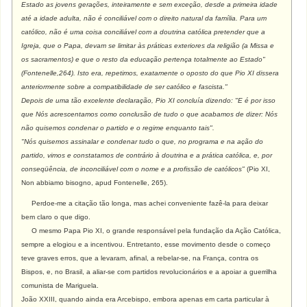
Estado as jovens gerações, inteiramente e sem exceção, desde a primeira idade
até a idade adulta, não é conciliável com o direito natural da família. Para um
católico, não é uma coisa conciliável com a doutrina católica pretender que a
Igreja, que o Papa, devam se limitar às práticas exteriores da religião (a Missa e
os sacramentos) e que o resto da educação pertença totalmente ao Estado"
(Fontenelle,264). Isto era, repetimos, exatamente o oposto do que Pio XI dissera
anteriormente sobre a compatibilidade de ser católico e fascista."
Depois de uma tão excelente declaração, Pio XI concluía dizendo: "E é por isso
que Nós acrescentamos como conclusão de tudo o que acabamos de dizer: Nós
não quisemos condenar o partido e o regime enquanto tais".
"Nós quisemos assinalar e condenar tudo o que, no programa e na ação do
partido, vimos e constatamos de contrário à doutrina e a prática católica, e, por
conseqüência, de inconciliável com o nome e a profissão de católicos"
(Pio XI,
Non abbiamo bisogno, apud Fontenelle, 265).
Perdoe-me a citação tão longa, mas achei conveniente fazê-la para deixar
bem claro o que digo.
O mesmo Papa Pio XI, o grande responsável pela fundação da Ação Católica,
sempre a elogiou e a incentivou. Entretanto, esse movimento desde o começo
teve graves erros, que a levaram, afinal, a rebelar-se, na França, contra os
Bispos, e, no Brasil, a aliar-se com partidos revolucionários e a apoiar a guerrilha
comunista de Mariguela.
João XXIII, quando ainda era Arcebispo, embora apenas em carta particular à