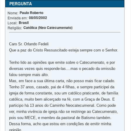
PERGUNTA
Paulo Roberto
Nome:
08/05/2002
Enviada em:
Brasil
Local:
Católica (Neo Catecumenato)
Religião:
Caro Sr. Orlando Fedeli
Que a paz do Cristo Ressuscitado esteja sempre com o Senhor.
Tenho lido as opiniões que emite sobre o Catecumenato, e por
diversas vezes quis responde-las....mas o pecado da omissão
falou sempre mais alto.
Mas, em face a sua última carta, não posso mais ficar calado.
Tenho 37 anos, casado, pai de 4 filhas, e sempre participei da
igreja de forma constante, sou um católico praticante, de família
católica, muito bem alicerçado na fé, com a Graça de Deus. E
participo há 13 anos do Caminho Neocatecumenal. Como pode
ver, minha vivência de igreja não se restringe ao Catecumenato,
pois sou MECE, e membro da pastoral de Batismo também.
Dessa forma, acho que estou em condições de emitir minha
opinião.