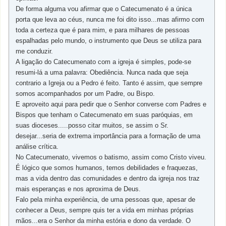
De forma alguma vou afirmar que o Catecumenato é a única
porta que leva ao céus, nunca me foi dito isso...mas afirmo com
toda a certeza que é para mim, e para milhares de pessoas
espalhadas pelo mundo, o instrumento que Deus se utiliza para
me conduzir.
A ligação do Catecumenato com a igreja é simples, pode-se
resumi-lá a uma palavra: Obediência. Nunca nada que seja
contrario a Igreja ou a Pedro é feito. Tanto é assim, que sempre
somos acompanhados por um Padre, ou Bispo.
E aproveito aqui para pedir que o Senhor converse com Padres e
Bispos que tenham o Catecumenato em suas paróquias, em
suas dioceses.....posso citar muitos, se assim o Sr.
desejar...seria de extrema importância para a formação de uma
análise crítica.
No Catecumenato, vivemos o batismo, assim como Cristo viveu.
É lógico que somos humanos, temos debilidades e fraquezas,
mas a vida dentro das comunidades e dentro da igreja nos traz
mais esperanças e nos aproxima de Deus.
Falo pela minha experiência, de uma pessoas que, apesar de
conhecer a Deus, sempre quis ter a vida em minhas próprias
mãos...era o Senhor da minha estória e dono da verdade. O