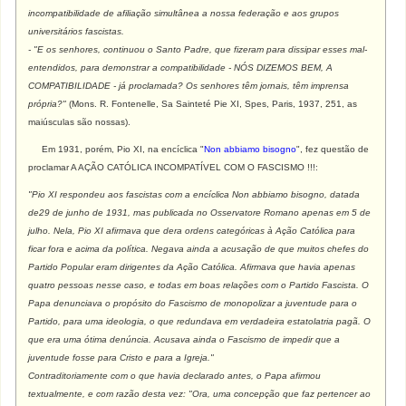
incompatibilidade de afiliação simultânea a nossa federação e aos grupos
universitários fascistas.
- "E os senhores, continuou o Santo Padre, que fizeram para dissipar esses mal-
entendidos, para demonstrar a compatibilidade - NÓS DIZEMOS BEM, A
COMPATIBILIDADE - já proclamada? Os senhores têm jornais, têm imprensa
própria?"
(Mons. R. Fontenelle, Sa Sainteté Pie XI, Spes, Paris, 1937, 251, as
maiúsculas são nossas).
Em 1931, porém, Pio XI, na encíclica "
Non abbiamo bisogno
", fez questão de
proclamar A AÇÃO CATÓLICA INCOMPATÍVEL COM O FASCISMO !!!:
"Pio XI respondeu aos fascistas com a encíclica Non abbiamo bisogno, datada
de29 de junho de 1931, mas publicada no Osservatore Romano apenas em 5 de
julho. Nela, Pio XI afirmava que dera ordens categóricas à Ação Católica para
ficar fora e acima da política. Negava ainda a acusação de que muitos chefes do
Partido Popular eram dirigentes da Ação Católica. Afirmava que havia apenas
quatro pessoas nesse caso, e todas em boas relações com o Partido Fascista. O
Papa denunciava o propósito do Fascismo de monopolizar a juventude para o
Partido, para uma ideologia, o que redundava em verdadeira estatolatria pagã. O
que era uma ótima denúncia. Acusava ainda o Fascismo de impedir que a
juventude fosse para Cristo e para a Igreja."
Contraditoriamente com o que havia declarado antes, o Papa afirmou
textualmente, e com razão desta vez: "Ora, uma concepção que faz pertencer ao