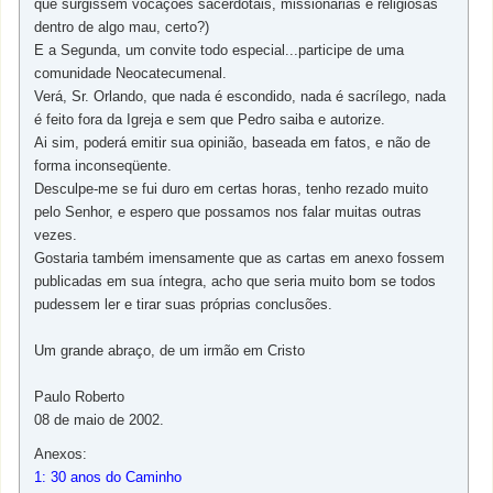
que surgissem vocações sacerdotais, missionárias e religiosas
dentro de algo mau, certo?)
E a Segunda, um convite todo especial...participe de uma
comunidade Neocatecumenal.
Verá, Sr. Orlando, que nada é escondido, nada é sacrílego, nada
é feito fora da Igreja e sem que Pedro saiba e autorize.
Ai sim, poderá emitir sua opinião, baseada em fatos, e não de
forma inconseqüente.
Desculpe-me se fui duro em certas horas, tenho rezado muito
pelo Senhor, e espero que possamos nos falar muitas outras
vezes.
Gostaria também imensamente que as cartas em anexo fossem
publicadas em sua íntegra, acho que seria muito bom se todos
pudessem ler e tirar suas próprias conclusões.
Um grande abraço, de um irmão em Cristo
Paulo Roberto
08 de maio de 2002.
Anexos:
1: 30 anos do Caminho