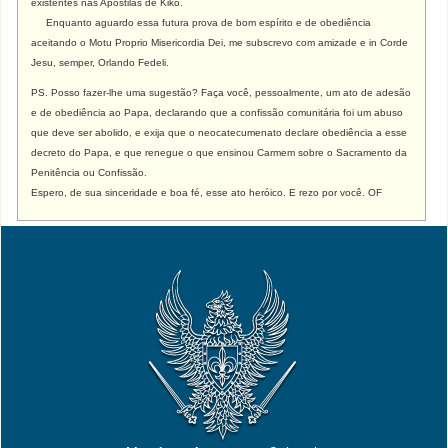
existentes nas Apostilas de Kiko.
Enquanto aguardo essa futura prova de bom espírito e de obediência
aceitando o Motu Proprio Misericordia Dei, me subscrevo com amizade e
in Corde
Jesu, semper, Orlando Fedeli.
PS. Posso fazer-lhe uma sugestão? Faça você, pessoalmente, um ato de adesão
e de obediência ao Papa, declarando que a confissão comunitária foi um abuso
que deve ser abolido, e exija que o neocatecumenato declare obediência a esse
decreto do Papa, e que renegue o que ensinou Carmem sobre o Sacramento da
Penitência ou Confissão.
Espero, de sua sinceridade e boa fé, esse ato heróico. E rezo por você. OF