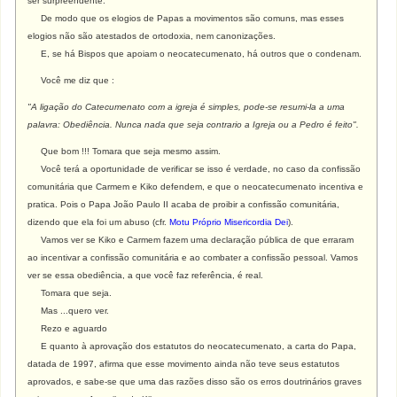
ser surpreendente.
De modo que os elogios de Papas a movimentos são comuns, mas esses
elogios não são atestados de ortodoxia, nem canonizações.
E, se há Bispos que apoiam o neocatecumenato, há outros que o condenam.
Você me diz que :
"A ligação do Catecumenato com a igreja é simples, pode-se resumi-la a uma
palavra: Obediência. Nunca nada que seja contrario a Igreja ou a Pedro é feito".
Que bom !!! Tomara que seja mesmo assim.
Você terá a oportunidade de verificar se isso é verdade, no caso da confissão
comunitária que Carmem e Kiko defendem, e que o neocatecumenato incentiva e
pratica. Pois o Papa João Paulo II acaba de proibir a confissão comunitária,
dizendo que ela foi um abuso (cfr.
Motu Próprio Misericordia Dei
).
Vamos ver se Kiko e Carmem fazem uma declaração pública de que erraram
ao incentivar a confissão comunitária e ao combater a confissão pessoal. Vamos
ver se essa obediência, a que você faz referência, é real.
Tomara que seja.
Mas ...quero ver.
Rezo e aguardo
E quanto à aprovação dos estatutos do neocatecumenato, a carta do Papa,
datada de 1997, afirma que esse movimento ainda não teve seus estatutos
aprovados, e sabe-se que uma das razões disso são os erros doutrinários graves