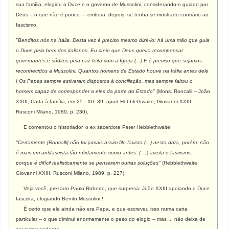
sua família, elogiou o Duce e o governo de Mussolini, considerando-o guiado por
Deus -- o que não é pouco --- embora, depois, se tenha se mostrado contrário ao
fascismo.
"Benditos nós na Itália. Desta vez é preciso mesmo dizê-lo: há uma mão que guia
o Duce pelo bem dos italianos. Eu creio que Deus queira recompensar
governantes e súditos pela paz feita com a Igreja (...) E é preciso que sejamos
reconhecidos a Mussolini. Quantos homens de Estado houve na Itália antes dele
! Os Papas sempre estiveram dispostos à conciliação, mas sempre faltou o
homem capaz de corresponder a eles da parte do Estado"
(Mons. Roncalli -- João
XXIII, Carta à família, em 25 - XII- 39, apud Hebblethwaite, Giovanni XXIII,
Rusconi Milano, 1989, p. 230).
E comentou o historiador, o ex sacerdote Peter Hebblethwaite:
"
Certamente [Roncalli] não foi jamais assim filo facista (...) nesta data, porém, não
é mais um antifascista tão nítidamente como antes. ( ...) aceita o fascismo,
porque é difícil realisticamente se pensarem outras soluções"
(Hebblethwaite,
Giovanni XXIII, Rusconi Milano, 1989, p. 227).
Veja você, prezado Paulo Roberto, que surpresa: João XXIII apoiando o Duce
fascista, elogiando Benito Mussolini !
É certo que ele ainda não era Papa, e que escreveu isso numa carta
particular -- o que diminui enormemente o peso do elogio -- mas ... não deixa de