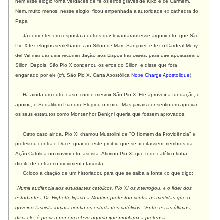
nem esse elogio torna verdades de fé os erros graves de Kiko e de Carmem.
Nem, muito menos, nesse elogio, ficou empenhada a autoridade ex cathedra do
Papa.
Já comentei, em resposta a outros que levantaram esse argumento, que São
Pio X fez elogios semelhantes ao Sillon de Marc Sangnier, e fez o Cardeal Merry
del Val mandar uma recomendação aos Bispos franceses, para que apoiassem o
Sillon. Depois, São Pio X condenou os erros do Sillon, e disse que fora
enganado por ele (cfr. São Pio X, Carta Apostólica
Notre Charge Apostolique
).
Há ainda um outro caso, com o mesmo São Pio X. Ele aprovou a fundação, e
apoiou, o Sodalitium Pianum. Elogiou-o muito. Mas jamais consentiu em aprovar
os seus estatutos como Monsenhor Benigni queria que fossem aprovados.
Outro caso ainda. Pio XI chamou Mussolini de "O Homem da Providência" e
protestou contra o Duce, quando este proibiu que se aceitassem membros da
Ação Católica no movimento fascista. Afirmou Pio XI que todo católico tinha
direito de entrar no movimento fascista.
Coloco a citação de um historiador, para que se saiba a fonte do que digo:
"Numa audiência aos estudantes católicos, Pio XI os interrogou, e o líder dos
estudantes, Dr. Righetti, ligado a Montini, protestou contra as medidas que o
governo fascista tomara contra os estudantes católicos. "Entre essas últimas,
dizia ele, é preciso por em relevo aquela que proclama a pretensa