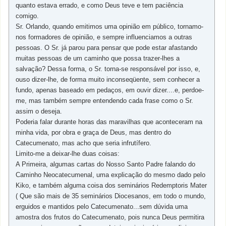
quanto estava errado, e como Deus teve e tem paciência
comigo.
Sr. Orlando, quando emitimos uma opinião em público, tornamo-
nos formadores de opinião, e sempre influenciamos a outras
pessoas. O Sr. já parou para pensar que pode estar afastando
muitas pessoas de um caminho que possa trazer-lhes a
salvação? Dessa forma, o Sr. torna-se responsável por isso, e,
ouso dizer-lhe, de forma muito inconseqüente, sem conhecer a
fundo, apenas baseado em pedaços, em ouvir dizer....e, perdoe-
me, mas também sempre entendendo cada frase como o Sr.
assim o deseja.
Poderia falar durante horas das maravilhas que aconteceram na
minha vida, por obra e graça de Deus, mas dentro do
Catecumenato, mas acho que seria infrutífero.
Limito-me a deixar-lhe duas coisas:
A Primeira, algumas cartas do Nosso Santo Padre falando do
Caminho Neocatecumenal, uma explicação do mesmo dado pelo
Kiko, e também alguma coisa dos seminários Redemptoris Mater
( Que são mais de 35 seminários Diocesanos, em todo o mundo,
erguidos e mantidos pelo Catecumenato...sem dúvida uma
amostra dos frutos do Catecumenato, pois nunca Deus permitira