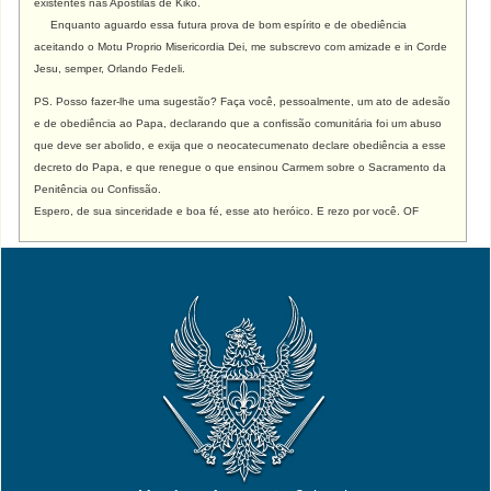
existentes nas Apostilas de Kiko.
Enquanto aguardo essa futura prova de bom espírito e de obediência
aceitando o Motu Proprio Misericordia Dei, me subscrevo com amizade e
in Corde
Jesu, semper, Orlando Fedeli.
PS. Posso fazer-lhe uma sugestão? Faça você, pessoalmente, um ato de adesão
e de obediência ao Papa, declarando que a confissão comunitária foi um abuso
que deve ser abolido, e exija que o neocatecumenato declare obediência a esse
decreto do Papa, e que renegue o que ensinou Carmem sobre o Sacramento da
Penitência ou Confissão.
Espero, de sua sinceridade e boa fé, esse ato heróico. E rezo por você. OF