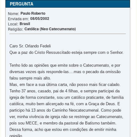
PERGUNTA
Paulo Roberto
Nome:
08/05/2002
Enviada em:
Brasil
Local:
Católica (Neo Catecumenato)
Religião:
Caro Sr. Orlando Fedeli
Que a paz do Cristo Ressuscitado esteja sempre com o Senhor.
Tenho lido as opiniões que emite sobre o Catecumenato, e por
diversas vezes quis responde-las....mas o pecado da omissão
falou sempre mais alto.
Mas, em face a sua última carta, não posso mais ficar calado.
Tenho 37 anos, casado, pai de 4 filhas, e sempre participei da
igreja de forma constante, sou um católico praticante, de família
católica, muito bem alicerçado na fé, com a Graça de Deus. E
participo há 13 anos do Caminho Neocatecumenal. Como pode
ver, minha vivência de igreja não se restringe ao Catecumenato,
pois sou MECE, e membro da pastoral de Batismo também.
Dessa forma, acho que estou em condições de emitir minha
opinião.