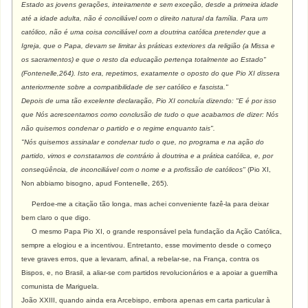
Estado as jovens gerações, inteiramente e sem exceção, desde a primeira idade
até a idade adulta, não é conciliável com o direito natural da família. Para um
católico, não é uma coisa conciliável com a doutrina católica pretender que a
Igreja, que o Papa, devam se limitar às práticas exteriores da religião (a Missa e
os sacramentos) e que o resto da educação pertença totalmente ao Estado"
(Fontenelle,264). Isto era, repetimos, exatamente o oposto do que Pio XI dissera
anteriormente sobre a compatibilidade de ser católico e fascista."
Depois de uma tão excelente declaração, Pio XI concluía dizendo: "E é por isso
que Nós acrescentamos como conclusão de tudo o que acabamos de dizer: Nós
não quisemos condenar o partido e o regime enquanto tais".
"Nós quisemos assinalar e condenar tudo o que, no programa e na ação do
partido, vimos e constatamos de contrário à doutrina e a prática católica, e, por
conseqüência, de inconciliável com o nome e a profissão de católicos"
(Pio XI,
Non abbiamo bisogno, apud Fontenelle, 265).
Perdoe-me a citação tão longa, mas achei conveniente fazê-la para deixar
bem claro o que digo.
O mesmo Papa Pio XI, o grande responsável pela fundação da Ação Católica,
sempre a elogiou e a incentivou. Entretanto, esse movimento desde o começo
teve graves erros, que a levaram, afinal, a rebelar-se, na França, contra os
Bispos, e, no Brasil, a aliar-se com partidos revolucionários e a apoiar a guerrilha
comunista de Mariguela.
João XXIII, quando ainda era Arcebispo, embora apenas em carta particular à