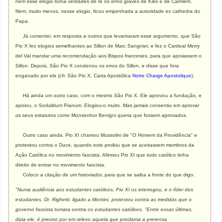
nem esse elogio torna verdades de fé os erros graves de Kiko e de Carmem.
Nem, muito menos, nesse elogio, ficou empenhada a autoridade ex cathedra do
Papa.
Já comentei, em resposta a outros que levantaram esse argumento, que São
Pio X fez elogios semelhantes ao Sillon de Marc Sangnier, e fez o Cardeal Merry
del Val mandar uma recomendação aos Bispos franceses, para que apoiassem o
Sillon. Depois, São Pio X condenou os erros do Sillon, e disse que fora
enganado por ele (cfr. São Pio X, Carta Apostólica
Notre Charge Apostolique
).
Há ainda um outro caso, com o mesmo São Pio X. Ele aprovou a fundação, e
apoiou, o Sodalitium Pianum. Elogiou-o muito. Mas jamais consentiu em aprovar
os seus estatutos como Monsenhor Benigni queria que fossem aprovados.
Outro caso ainda. Pio XI chamou Mussolini de "O Homem da Providência" e
protestou contra o Duce, quando este proibiu que se aceitassem membros da
Ação Católica no movimento fascista. Afirmou Pio XI que todo católico tinha
direito de entrar no movimento fascista.
Coloco a citação de um historiador, para que se saiba a fonte do que digo:
"Numa audiência aos estudantes católicos, Pio XI os interrogou, e o líder dos
estudantes, Dr. Righetti, ligado a Montini, protestou contra as medidas que o
governo fascista tomara contra os estudantes católicos. "Entre essas últimas,
dizia ele, é preciso por em relevo aquela que proclama a pretensa