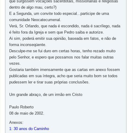
que surgissem vocações sacerdotais, missionárias e religiosas
dentro de algo mau, certo?)
E a Segunda, um convite todo especial...participe de uma
comunidade Neocatecumenal.
Verá, Sr. Orlando, que nada é escondido, nada é sacrílego, nada
é feito fora da Igreja e sem que Pedro saiba e autorize.
Ai sim, poderá emitir sua opinião, baseada em fatos, e não de
forma inconseqüente.
Desculpe-me se fui duro em certas horas, tenho rezado muito
pelo Senhor, e espero que possamos nos falar muitas outras
vezes.
Gostaria também imensamente que as cartas em anexo fossem
publicadas em sua íntegra, acho que seria muito bom se todos
pudessem ler e tirar suas próprias conclusões.
Um grande abraço, de um irmão em Cristo
Paulo Roberto
08 de maio de 2002.
Anexos:
1: 30 anos do Caminho