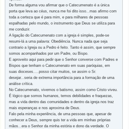
De forma alguma vou afirmar que o Catecumenato é a única
porta que leva ao céus, nunca me foi dito isso...mas afirmo com
toda a certeza que é para mim, e para milhares de pessoas
espalhadas pelo mundo, o instrumento que Deus se utiliza para
me conduzir.
A ligação do Catecumenato com a igreja é simples, pode-se
resumi-lá a uma palavra: Obediência. Nunca nada que seja
contrario a Igreja ou a Pedro é feito. Tanto é assim, que sempre
somos acompanhados por um Padre, ou Bispo.
E aproveito aqui para pedir que o Senhor converse com Padres e
Bispos que tenham o Catecumenato em suas paróquias, em
suas dioceses.....posso citar muitos, se assim o Sr.
desejar...seria de extrema importância para a formação de uma
análise crítica.
No Catecumenato, vivemos o batismo, assim como Cristo viveu.
É lógico que somos humanos, temos debilidades e fraquezas,
mas a vida dentro das comunidades e dentro da igreja nos traz
mais esperanças e nos aproxima de Deus.
Falo pela minha experiência, de uma pessoas que, apesar de
conhecer a Deus, sempre quis ter a vida em minhas próprias
mãos...era o Senhor da minha estória e dono da verdade. O