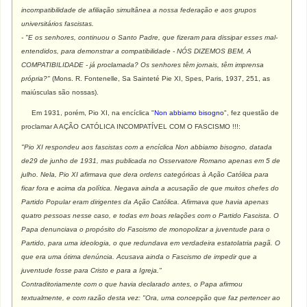
incompatibilidade de afiliação simultânea a nossa federação e aos grupos
universitários fascistas.
- "E os senhores, continuou o Santo Padre, que fizeram para dissipar esses mal-
entendidos, para demonstrar a compatibilidade - NÓS DIZEMOS BEM, A
COMPATIBILIDADE - já proclamada? Os senhores têm jornais, têm imprensa
própria?"
(Mons. R. Fontenelle, Sa Sainteté Pie XI, Spes, Paris, 1937, 251, as
maiúsculas são nossas).
Em 1931, porém, Pio XI, na encíclica "
Non abbiamo bisogno
", fez questão de
proclamar A AÇÃO CATÓLICA INCOMPATÍVEL COM O FASCISMO !!!:
"Pio XI respondeu aos fascistas com a encíclica Non abbiamo bisogno, datada
de29 de junho de 1931, mas publicada no Osservatore Romano apenas em 5 de
julho. Nela, Pio XI afirmava que dera ordens categóricas à Ação Católica para
ficar fora e acima da política. Negava ainda a acusação de que muitos chefes do
Partido Popular eram dirigentes da Ação Católica. Afirmava que havia apenas
quatro pessoas nesse caso, e todas em boas relações com o Partido Fascista. O
Papa denunciava o propósito do Fascismo de monopolizar a juventude para o
Partido, para uma ideologia, o que redundava em verdadeira estatolatria pagã. O
que era uma ótima denúncia. Acusava ainda o Fascismo de impedir que a
juventude fosse para Cristo e para a Igreja."
Contraditoriamente com o que havia declarado antes, o Papa afirmou
textualmente, e com razão desta vez: "Ora, uma concepção que faz pertencer ao