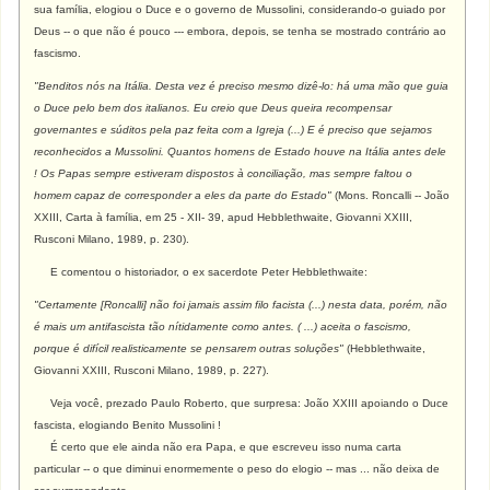
sua família, elogiou o Duce e o governo de Mussolini, considerando-o guiado por
Deus -- o que não é pouco --- embora, depois, se tenha se mostrado contrário ao
fascismo.
"Benditos nós na Itália. Desta vez é preciso mesmo dizê-lo: há uma mão que guia
o Duce pelo bem dos italianos. Eu creio que Deus queira recompensar
governantes e súditos pela paz feita com a Igreja (...) E é preciso que sejamos
reconhecidos a Mussolini. Quantos homens de Estado houve na Itália antes dele
! Os Papas sempre estiveram dispostos à conciliação, mas sempre faltou o
homem capaz de corresponder a eles da parte do Estado"
(Mons. Roncalli -- João
XXIII, Carta à família, em 25 - XII- 39, apud Hebblethwaite, Giovanni XXIII,
Rusconi Milano, 1989, p. 230).
E comentou o historiador, o ex sacerdote Peter Hebblethwaite:
"
Certamente [Roncalli] não foi jamais assim filo facista (...) nesta data, porém, não
é mais um antifascista tão nítidamente como antes. ( ...) aceita o fascismo,
porque é difícil realisticamente se pensarem outras soluções"
(Hebblethwaite,
Giovanni XXIII, Rusconi Milano, 1989, p. 227).
Veja você, prezado Paulo Roberto, que surpresa: João XXIII apoiando o Duce
fascista, elogiando Benito Mussolini !
É certo que ele ainda não era Papa, e que escreveu isso numa carta
particular -- o que diminui enormemente o peso do elogio -- mas ... não deixa de