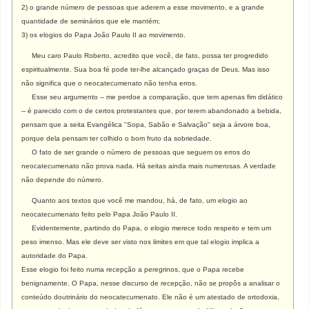
2) o grande número de pessoas que aderem a esse movimento, e a grande
quantidade de seminários que ele mantém;
3) os elogios do Papa João Paulo II ao movimento.
Meu caro Paulo Roberto, acredito que você, de fato, possa ter progredido
espiritualmente. Sua boa fé pode ter-lhe alcançado graças de Deus. Mas isso
não significa que o neocatecumenato não tenha erros.
Esse seu argumento -- me perdoe a comparação, que tem apenas fim didático
-- é parecido com o de certos protestantes que, por terem abandonado a bebida,
pensam que a seita Evangélica "Sopa, Sabão e Salvação" seja a árvore boa,
porque dela pensam ter colhido o bom fruto da sobriedade.
O fato de ser grande o número de pessoas que seguem os erros do
neocatecumenato não prova nada. Há seitas ainda mais numerosas. A verdade
não depende do número.
Quanto aos textos que você me mandou, há, de fato, um elogio ao
neocatecumenato feito pelo Papa João Paulo II.
Evidentemente, partindo do Papa, o elogio merece todo respeito e tem um
peso imenso. Mas ele deve ser visto nos limites em que tal elogio implica a
autoridade do Papa.
Esse elogio foi feito numa recepção a peregrinos, que o Papa recebe
benignamente. O Papa, nesse discurso de recepção, não se propôs a analisar o
conteúdo doutrinário do neocatecumenato. Ele não é um atestado de ortodoxia,