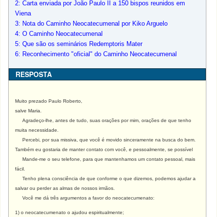
2: Carta enviada por João Paulo II a 150 bispos reunidos em
Viena
3: Nota do Caminho Neocatecumenal por Kiko Arguelo
4: O Caminho Neocatecumenal
5: Que são os seminários Redemptoris Mater
6: Reconhecimento "oficial" do Caminho Neocatecumenal
RESPOSTA
Muito prezado Paulo Roberto,
salve Maria.
Agradeço-lhe, antes de tudo, suas orações por mim, orações de que tenho
muita necessidade.
Percebi, por sua missiva, que você é movido sinceramente na busca do bem.
Também eu gostaria de manter contato com você, e pessoalmente, se possível
Mande-me o seu telefone, para que mantenhamos um contato pessoal, mais
fácil.
Tenho plena consciência de que conforme o que dizemos, podemos ajudar a
salvar ou perder as almas de nossos irmãos.
Você me dá três argumentos a favor do neocatecumenato:
1) o neocatecumenato o ajudou espiritualmente;