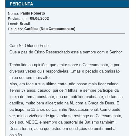
PERGUNTA
Paulo Roberto
Nome:
08/05/2002
Enviada em:
Brasil
Local:
Católica (Neo Catecumenato)
Religião:
Caro Sr. Orlando Fedeli
Que a paz do Cristo Ressuscitado esteja sempre com o Senhor.
Tenho lido as opiniões que emite sobre o Catecumenato, e por
diversas vezes quis responde-las....mas o pecado da omissão
falou sempre mais alto.
Mas, em face a sua última carta, não posso mais ficar calado.
Tenho 37 anos, casado, pai de 4 filhas, e sempre participei da
igreja de forma constante, sou um católico praticante, de família
católica, muito bem alicerçado na fé, com a Graça de Deus. E
participo há 13 anos do Caminho Neocatecumenal. Como pode
ver, minha vivência de igreja não se restringe ao Catecumenato,
pois sou MECE, e membro da pastoral de Batismo também.
Dessa forma, acho que estou em condições de emitir minha
opinião.