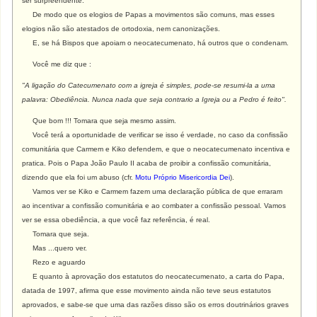
ser surpreendente.
De modo que os elogios de Papas a movimentos são comuns, mas esses
elogios não são atestados de ortodoxia, nem canonizações.
E, se há Bispos que apoiam o neocatecumenato, há outros que o condenam.
Você me diz que :
"A ligação do Catecumenato com a igreja é simples, pode-se resumi-la a uma
palavra: Obediência. Nunca nada que seja contrario a Igreja ou a Pedro é feito".
Que bom !!! Tomara que seja mesmo assim.
Você terá a oportunidade de verificar se isso é verdade, no caso da confissão
comunitária que Carmem e Kiko defendem, e que o neocatecumenato incentiva e
pratica. Pois o Papa João Paulo II acaba de proibir a confissão comunitária,
dizendo que ela foi um abuso (cfr.
Motu Próprio Misericordia Dei
).
Vamos ver se Kiko e Carmem fazem uma declaração pública de que erraram
ao incentivar a confissão comunitária e ao combater a confissão pessoal. Vamos
ver se essa obediência, a que você faz referência, é real.
Tomara que seja.
Mas ...quero ver.
Rezo e aguardo
E quanto à aprovação dos estatutos do neocatecumenato, a carta do Papa,
datada de 1997, afirma que esse movimento ainda não teve seus estatutos
aprovados, e sabe-se que uma das razões disso são os erros doutrinários graves