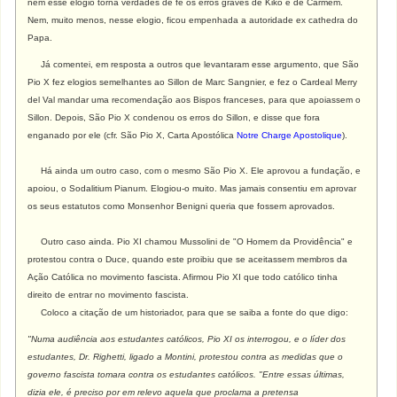
nem esse elogio torna verdades de fé os erros graves de Kiko e de Carmem.
Nem, muito menos, nesse elogio, ficou empenhada a autoridade ex cathedra do
Papa.
Já comentei, em resposta a outros que levantaram esse argumento, que São
Pio X fez elogios semelhantes ao Sillon de Marc Sangnier, e fez o Cardeal Merry
del Val mandar uma recomendação aos Bispos franceses, para que apoiassem o
Sillon. Depois, São Pio X condenou os erros do Sillon, e disse que fora
enganado por ele (cfr. São Pio X, Carta Apostólica
Notre Charge Apostolique
).
Há ainda um outro caso, com o mesmo São Pio X. Ele aprovou a fundação, e
apoiou, o Sodalitium Pianum. Elogiou-o muito. Mas jamais consentiu em aprovar
os seus estatutos como Monsenhor Benigni queria que fossem aprovados.
Outro caso ainda. Pio XI chamou Mussolini de "O Homem da Providência" e
protestou contra o Duce, quando este proibiu que se aceitassem membros da
Ação Católica no movimento fascista. Afirmou Pio XI que todo católico tinha
direito de entrar no movimento fascista.
Coloco a citação de um historiador, para que se saiba a fonte do que digo:
"Numa audiência aos estudantes católicos, Pio XI os interrogou, e o líder dos
estudantes, Dr. Righetti, ligado a Montini, protestou contra as medidas que o
governo fascista tomara contra os estudantes católicos. "Entre essas últimas,
dizia ele, é preciso por em relevo aquela que proclama a pretensa