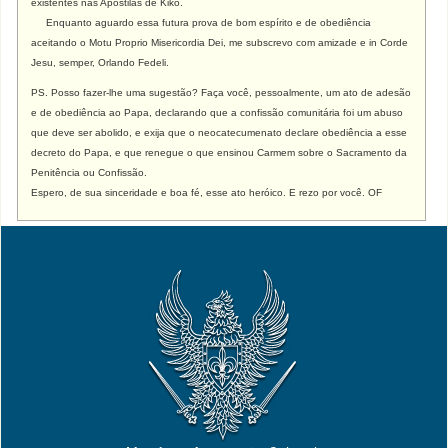
existentes nas Apostilas de Kiko.
Enquanto aguardo essa futura prova de bom espírito e de obediência
aceitando o Motu Proprio Misericordia Dei, me subscrevo com amizade e
in Corde
Jesu, semper, Orlando Fedeli.
PS. Posso fazer-lhe uma sugestão? Faça você, pessoalmente, um ato de adesão
e de obediência ao Papa, declarando que a confissão comunitária foi um abuso
que deve ser abolido, e exija que o neocatecumenato declare obediência a esse
decreto do Papa, e que renegue o que ensinou Carmem sobre o Sacramento da
Penitência ou Confissão.
Espero, de sua sinceridade e boa fé, esse ato heróico. E rezo por você. OF