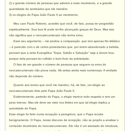
2) o grande número de pessoas que aderem a esse movimento, e a grande
quantidade de seminários que ele mantém;
3) os elogios do Papa João Paulo II ao movimento.
Meu caro Paulo Roberto, acredito que você, de fato, possa ter progredido
espiritualmente. Sua boa fé pode ter-lhe alcançado graças de Deus. Mas isso
não significa que o neocatecumenato não tenha erros.
Esse seu argumento -- me perdoe a comparação, que tem apenas fim didático
-- é parecido com o de certos protestantes que, por terem abandonado a bebida,
pensam que a seita Evangélica "Sopa, Sabão e Salvação" seja a árvore boa,
porque dela pensam ter colhido o bom fruto da sobriedade.
O fato de ser grande o número de pessoas que seguem os erros do
neocatecumenato não prova nada. Há seitas ainda mais numerosas. A verdade
não depende do número.
Quanto aos textos que você me mandou, há, de fato, um elogio ao
neocatecumenato feito pelo Papa João Paulo II.
Evidentemente, partindo do Papa, o elogio merece todo respeito e tem um
peso imenso. Mas ele deve ser visto nos limites em que tal elogio implica a
autoridade do Papa.
Esse elogio foi feito numa recepção a peregrinos, que o Papa recebe
benignamente. O Papa, nesse discurso de recepção, não se propôs a analisar o
conteúdo doutrinário do neocatecumenato. Ele não é um atestado de ortodoxia,