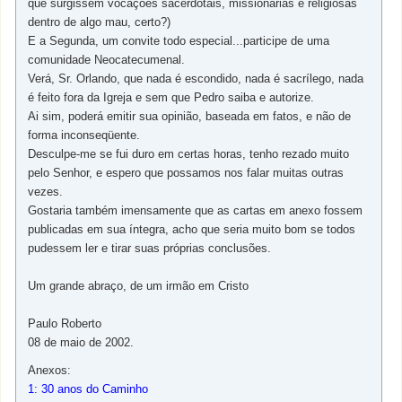
que surgissem vocações sacerdotais, missionárias e religiosas
dentro de algo mau, certo?)
E a Segunda, um convite todo especial...participe de uma
comunidade Neocatecumenal.
Verá, Sr. Orlando, que nada é escondido, nada é sacrílego, nada
é feito fora da Igreja e sem que Pedro saiba e autorize.
Ai sim, poderá emitir sua opinião, baseada em fatos, e não de
forma inconseqüente.
Desculpe-me se fui duro em certas horas, tenho rezado muito
pelo Senhor, e espero que possamos nos falar muitas outras
vezes.
Gostaria também imensamente que as cartas em anexo fossem
publicadas em sua íntegra, acho que seria muito bom se todos
pudessem ler e tirar suas próprias conclusões.
Um grande abraço, de um irmão em Cristo
Paulo Roberto
08 de maio de 2002.
Anexos:
1: 30 anos do Caminho