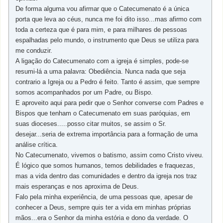
De forma alguma vou afirmar que o Catecumenato é a única
porta que leva ao céus, nunca me foi dito isso...mas afirmo com
toda a certeza que é para mim, e para milhares de pessoas
espalhadas pelo mundo, o instrumento que Deus se utiliza para
me conduzir.
A ligação do Catecumenato com a igreja é simples, pode-se
resumi-lá a uma palavra: Obediência. Nunca nada que seja
contrario a Igreja ou a Pedro é feito. Tanto é assim, que sempre
somos acompanhados por um Padre, ou Bispo.
E aproveito aqui para pedir que o Senhor converse com Padres e
Bispos que tenham o Catecumenato em suas paróquias, em
suas dioceses.....posso citar muitos, se assim o Sr.
desejar...seria de extrema importância para a formação de uma
análise crítica.
No Catecumenato, vivemos o batismo, assim como Cristo viveu.
É lógico que somos humanos, temos debilidades e fraquezas,
mas a vida dentro das comunidades e dentro da igreja nos traz
mais esperanças e nos aproxima de Deus.
Falo pela minha experiência, de uma pessoas que, apesar de
conhecer a Deus, sempre quis ter a vida em minhas próprias
mãos...era o Senhor da minha estória e dono da verdade. O