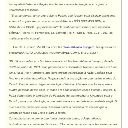
incompatibilidade de afiliação simultânea a nossa federação e aos grupos
universitários fascistas.
- "E os senhores, continuou o Santo Padre, que fizeram para dissipar esses mal-
entendidos, para demonstrar a compatibilidade - NÓS DIZEMOS BEM, A
COMPATIBILIDADE - já proclamada? Os senhores têm jornais, têm imprensa
própria?"
(Mons. R. Fontenelle, Sa Sainteté Pie XI, Spes, Paris, 1937, 251, as
maiúsculas são nossas).
Em 1931, porém, Pio XI, na encíclica "
Non abbiamo bisogno
", fez questão de
proclamar A AÇÃO CATÓLICA INCOMPATÍVEL COM O FASCISMO !!!:
"Pio XI respondeu aos fascistas com a encíclica Non abbiamo bisogno, datada
de29 de junho de 1931, mas publicada no Osservatore Romano apenas em 5 de
julho. Nela, Pio XI afirmava que dera ordens categóricas à Ação Católica para
ficar fora e acima da política. Negava ainda a acusação de que muitos chefes do
Partido Popular eram dirigentes da Ação Católica. Afirmava que havia apenas
quatro pessoas nesse caso, e todas em boas relações com o Partido Fascista. O
Papa denunciava o propósito do Fascismo de monopolizar a juventude para o
Partido, para uma ideologia, o que redundava em verdadeira estatolatria pagã. O
que era uma ótima denúncia. Acusava ainda o Fascismo de impedir que a
juventude fosse para Cristo e para a Igreja."
Contraditoriamente com o que havia declarado antes, o Papa afirmou
textualmente, e com razão desta vez: "Ora, uma concepção que faz pertencer ao