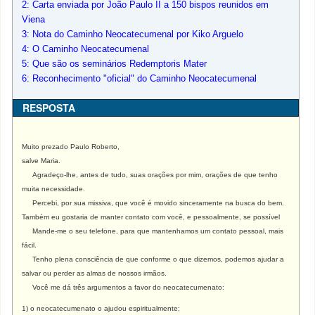
2: Carta enviada por João Paulo II a 150 bispos reunidos em
Viena
3: Nota do Caminho Neocatecumenal por Kiko Arguelo
4: O Caminho Neocatecumenal
5: Que são os seminários Redemptoris Mater
6: Reconhecimento "oficial" do Caminho Neocatecumenal
RESPOSTA
Muito prezado Paulo Roberto,
salve Maria.
Agradeço-lhe, antes de tudo, suas orações por mim, orações de que tenho
muita necessidade.
Percebi, por sua missiva, que você é movido sinceramente na busca do bem.
Também eu gostaria de manter contato com você, e pessoalmente, se possível
Mande-me o seu telefone, para que mantenhamos um contato pessoal, mais
fácil.
Tenho plena consciência de que conforme o que dizemos, podemos ajudar a
salvar ou perder as almas de nossos irmãos.
Você me dá três argumentos a favor do neocatecumenato:
1) o neocatecumenato o ajudou espiritualmente;