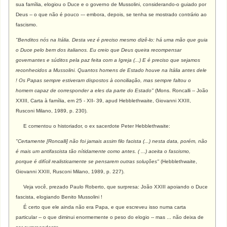
sua família, elogiou o Duce e o governo de Mussolini, considerando-o guiado por
Deus -- o que não é pouco --- embora, depois, se tenha se mostrado contrário ao
fascismo.
"Benditos nós na Itália. Desta vez é preciso mesmo dizê-lo: há uma mão que guia
o Duce pelo bem dos italianos. Eu creio que Deus queira recompensar
governantes e súditos pela paz feita com a Igreja (...) E é preciso que sejamos
reconhecidos a Mussolini. Quantos homens de Estado houve na Itália antes dele
! Os Papas sempre estiveram dispostos à conciliação, mas sempre faltou o
homem capaz de corresponder a eles da parte do Estado"
(Mons. Roncalli -- João
XXIII, Carta à família, em 25 - XII- 39, apud Hebblethwaite, Giovanni XXIII,
Rusconi Milano, 1989, p. 230).
E comentou o historiador, o ex sacerdote Peter Hebblethwaite:
"
Certamente [Roncalli] não foi jamais assim filo facista (...) nesta data, porém, não
é mais um antifascista tão nítidamente como antes. ( ...) aceita o fascismo,
porque é difícil realisticamente se pensarem outras soluções"
(Hebblethwaite,
Giovanni XXIII, Rusconi Milano, 1989, p. 227).
Veja você, prezado Paulo Roberto, que surpresa: João XXIII apoiando o Duce
fascista, elogiando Benito Mussolini !
É certo que ele ainda não era Papa, e que escreveu isso numa carta
particular -- o que diminui enormemente o peso do elogio -- mas ... não deixa de