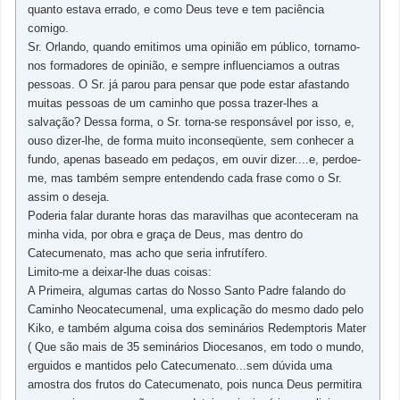
quanto estava errado, e como Deus teve e tem paciência
comigo.
Sr. Orlando, quando emitimos uma opinião em público, tornamo-
nos formadores de opinião, e sempre influenciamos a outras
pessoas. O Sr. já parou para pensar que pode estar afastando
muitas pessoas de um caminho que possa trazer-lhes a
salvação? Dessa forma, o Sr. torna-se responsável por isso, e,
ouso dizer-lhe, de forma muito inconseqüente, sem conhecer a
fundo, apenas baseado em pedaços, em ouvir dizer....e, perdoe-
me, mas também sempre entendendo cada frase como o Sr.
assim o deseja.
Poderia falar durante horas das maravilhas que aconteceram na
minha vida, por obra e graça de Deus, mas dentro do
Catecumenato, mas acho que seria infrutífero.
Limito-me a deixar-lhe duas coisas:
A Primeira, algumas cartas do Nosso Santo Padre falando do
Caminho Neocatecumenal, uma explicação do mesmo dado pelo
Kiko, e também alguma coisa dos seminários Redemptoris Mater
( Que são mais de 35 seminários Diocesanos, em todo o mundo,
erguidos e mantidos pelo Catecumenato...sem dúvida uma
amostra dos frutos do Catecumenato, pois nunca Deus permitira