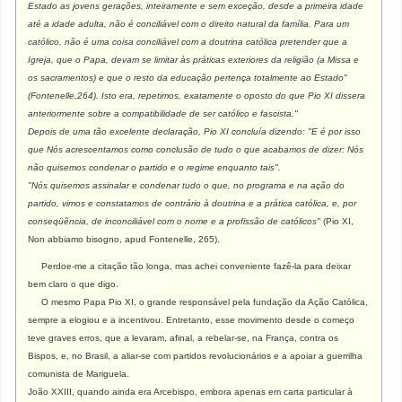
Estado as jovens gerações, inteiramente e sem exceção, desde a primeira idade
até a idade adulta, não é conciliável com o direito natural da família. Para um
católico, não é uma coisa conciliável com a doutrina católica pretender que a
Igreja, que o Papa, devam se limitar às práticas exteriores da religião (a Missa e
os sacramentos) e que o resto da educação pertença totalmente ao Estado"
(Fontenelle,264). Isto era, repetimos, exatamente o oposto do que Pio XI dissera
anteriormente sobre a compatibilidade de ser católico e fascista."
Depois de uma tão excelente declaração, Pio XI concluía dizendo: "E é por isso
que Nós acrescentamos como conclusão de tudo o que acabamos de dizer: Nós
não quisemos condenar o partido e o regime enquanto tais".
"Nós quisemos assinalar e condenar tudo o que, no programa e na ação do
partido, vimos e constatamos de contrário à doutrina e a prática católica, e, por
conseqüência, de inconciliável com o nome e a profissão de católicos"
(Pio XI,
Non abbiamo bisogno, apud Fontenelle, 265).
Perdoe-me a citação tão longa, mas achei conveniente fazê-la para deixar
bem claro o que digo.
O mesmo Papa Pio XI, o grande responsável pela fundação da Ação Católica,
sempre a elogiou e a incentivou. Entretanto, esse movimento desde o começo
teve graves erros, que a levaram, afinal, a rebelar-se, na França, contra os
Bispos, e, no Brasil, a aliar-se com partidos revolucionários e a apoiar a guerrilha
comunista de Mariguela.
João XXIII, quando ainda era Arcebispo, embora apenas em carta particular à