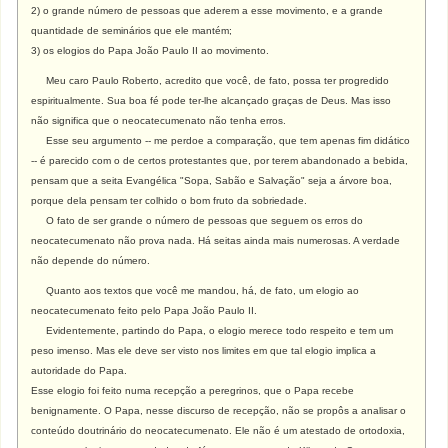
2) o grande número de pessoas que aderem a esse movimento, e a grande
quantidade de seminários que ele mantém;
3) os elogios do Papa João Paulo II ao movimento.
Meu caro Paulo Roberto, acredito que você, de fato, possa ter progredido
espiritualmente. Sua boa fé pode ter-lhe alcançado graças de Deus. Mas isso
não significa que o neocatecumenato não tenha erros.
Esse seu argumento -- me perdoe a comparação, que tem apenas fim didático
-- é parecido com o de certos protestantes que, por terem abandonado a bebida,
pensam que a seita Evangélica "Sopa, Sabão e Salvação" seja a árvore boa,
porque dela pensam ter colhido o bom fruto da sobriedade.
O fato de ser grande o número de pessoas que seguem os erros do
neocatecumenato não prova nada. Há seitas ainda mais numerosas. A verdade
não depende do número.
Quanto aos textos que você me mandou, há, de fato, um elogio ao
neocatecumenato feito pelo Papa João Paulo II.
Evidentemente, partindo do Papa, o elogio merece todo respeito e tem um
peso imenso. Mas ele deve ser visto nos limites em que tal elogio implica a
autoridade do Papa.
Esse elogio foi feito numa recepção a peregrinos, que o Papa recebe
benignamente. O Papa, nesse discurso de recepção, não se propôs a analisar o
conteúdo doutrinário do neocatecumenato. Ele não é um atestado de ortodoxia,