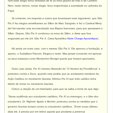
nem esse elogio torna verdades de fé os erros graves de Kiko e de Carmem.
Nem, muito menos, nesse elogio, ficou empenhada a autoridade ex cathedra do
Papa.
Já comentei, em resposta a outros que levantaram esse argumento, que São
Pio X fez elogios semelhantes ao Sillon de Marc Sangnier, e fez o Cardeal Merry
del Val mandar uma recomendação aos Bispos franceses, para que apoiassem o
Sillon. Depois, São Pio X condenou os erros do Sillon, e disse que fora
enganado por ele (cfr. São Pio X, Carta Apostólica
Notre Charge Apostolique
).
Há ainda um outro caso, com o mesmo São Pio X. Ele aprovou a fundação, e
apoiou, o Sodalitium Pianum. Elogiou-o muito. Mas jamais consentiu em aprovar
os seus estatutos como Monsenhor Benigni queria que fossem aprovados.
Outro caso ainda. Pio XI chamou Mussolini de "O Homem da Providência" e
protestou contra o Duce, quando este proibiu que se aceitassem membros da
Ação Católica no movimento fascista. Afirmou Pio XI que todo católico tinha
direito de entrar no movimento fascista.
Coloco a citação de um historiador, para que se saiba a fonte do que digo:
"Numa audiência aos estudantes católicos, Pio XI os interrogou, e o líder dos
estudantes, Dr. Righetti, ligado a Montini, protestou contra as medidas que o
governo fascista tomara contra os estudantes católicos. "Entre essas últimas,
dizia ele, é preciso por em relevo aquela que proclama a pretensa