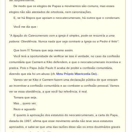
ser surpreendente.
De modo que os elogios de Papas a movimentos são comuns, mas esses
elogios não são atestados de ortodoxia, nem canonizações.
E, se há Bispos que apoiam o neocatecumenato, há outros que o condenam.
Você me diz que :
"A ligação do Catecumenato com a igreja é simples, pode-se resumi-la a uma
palavra: Obediência. Nunca nada que seja contrario a Igreja ou a Pedro é feito".
Que bom !!! Tomara que seja mesmo assim.
Você terá a oportunidade de verificar se isso é verdade, no caso da confissão
comunitária que Carmem e Kiko defendem, e que o neocatecumenato incentiva e
pratica. Pois o Papa João Paulo II acaba de proibir a confissão comunitária,
dizendo que ela foi um abuso (cfr.
Motu Próprio Misericordia Dei
).
Vamos ver se Kiko e Carmem fazem uma declaração pública de que erraram
ao incentivar a confissão comunitária e ao combater a confissão pessoal. Vamos
ver se essa obediência, a que você faz referência, é real.
Tomara que seja.
Mas ...quero ver.
Rezo e aguardo
E quanto à aprovação dos estatutos do neocatecumenato, a carta do Papa,
datada de 1997, afirma que esse movimento ainda não teve seus estatutos
aprovados, e sabe-se que uma das razões disso são os erros doutrinários graves