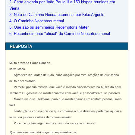
2: Carta enviada por João Paulo II a 150 bispos reunidos em
Viena
3: Nota do Caminho Neocatecumenal por Kiko Arguelo
4: O Caminho Neocatecumenal
5: Que são os seminários Redemptoris Mater
6: Reconhecimento "oficial" do Caminho Neocatecumenal
RESPOSTA
Muito prezado Paulo Roberto,
salve Maria.
Agradeço-lhe, antes de tudo, suas orações por mim, orações de que tenho
muita necessidade.
Percebi, por sua missiva, que você é movido sinceramente na busca do bem.
Também eu gostaria de manter contato com você, e pessoalmente, se possível
Mande-me o seu telefone, para que mantenhamos um contato pessoal, mais
fácil.
Tenho plena consciência de que conforme o que dizemos, podemos ajudar a
salvar ou perder as almas de nossos irmãos.
Você me dá três argumentos a favor do neocatecumenato:
1) o neocatecumenato o ajudou espiritualmente;