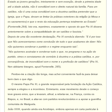
Estado as jovens gerações, inteiramente e sem exceção, desde a primeira idade
até a idade adulta, não é conciliável com o direito natural da família. Para um
católico, não é uma coisa conciliável com a doutrina católica pretender que a
Igreja, que o Papa, devam se limitar às práticas exteriores da religião (a Missa e
os sacramentos) e que o resto da educação pertença totalmente ao Estado"
(Fontenelle,264). Isto era, repetimos, exatamente o oposto do que Pio XI dissera
anteriormente sobre a compatibilidade de ser católico e fascista."
Depois de uma tão excelente declaração, Pio XI concluía dizendo: "E é por isso
que Nós acrescentamos como conclusão de tudo o que acabamos de dizer: Nós
não quisemos condenar o partido e o regime enquanto tais".
"Nós quisemos assinalar e condenar tudo o que, no programa e na ação do
partido, vimos e constatamos de contrário à doutrina e a prática católica, e, por
conseqüência, de inconciliável com o nome e a profissão de católicos"
(Pio XI,
Non abbiamo bisogno, apud Fontenelle, 265).
Perdoe-me a citação tão longa, mas achei conveniente fazê-la para deixar
bem claro o que digo.
O mesmo Papa Pio XI, o grande responsável pela fundação da Ação Católica,
sempre a elogiou e a incentivou. Entretanto, esse movimento desde o começo
teve graves erros, que a levaram, afinal, a rebelar-se, na França, contra os
Bispos, e, no Brasil, a aliar-se com partidos revolucionários e a apoiar a guerrilha
comunista de Mariguela.
João XXIII, quando ainda era Arcebispo, embora apenas em carta particular à