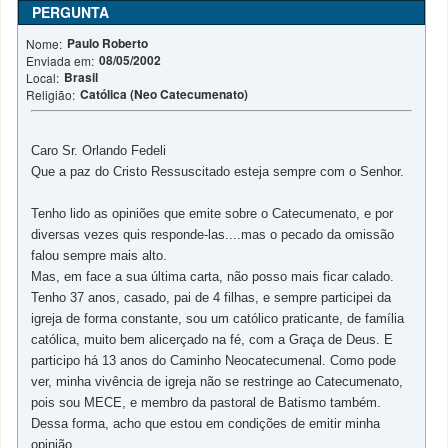
PERGUNTA
Paulo Roberto
Nome:
08/05/2002
Enviada em:
Brasil
Local:
Católica (Neo Catecumenato)
Religião:
Caro Sr. Orlando Fedeli
Que a paz do Cristo Ressuscitado esteja sempre com o Senhor.
Tenho lido as opiniões que emite sobre o Catecumenato, e por
diversas vezes quis responde-las....mas o pecado da omissão
falou sempre mais alto.
Mas, em face a sua última carta, não posso mais ficar calado.
Tenho 37 anos, casado, pai de 4 filhas, e sempre participei da
igreja de forma constante, sou um católico praticante, de família
católica, muito bem alicerçado na fé, com a Graça de Deus. E
participo há 13 anos do Caminho Neocatecumenal. Como pode
ver, minha vivência de igreja não se restringe ao Catecumenato,
pois sou MECE, e membro da pastoral de Batismo também.
Dessa forma, acho que estou em condições de emitir minha
opinião.