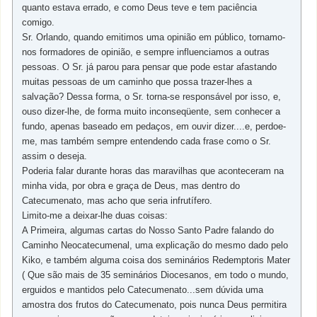
quanto estava errado, e como Deus teve e tem paciência
comigo.
Sr. Orlando, quando emitimos uma opinião em público, tornamo-
nos formadores de opinião, e sempre influenciamos a outras
pessoas. O Sr. já parou para pensar que pode estar afastando
muitas pessoas de um caminho que possa trazer-lhes a
salvação? Dessa forma, o Sr. torna-se responsável por isso, e,
ouso dizer-lhe, de forma muito inconseqüente, sem conhecer a
fundo, apenas baseado em pedaços, em ouvir dizer....e, perdoe-
me, mas também sempre entendendo cada frase como o Sr.
assim o deseja.
Poderia falar durante horas das maravilhas que aconteceram na
minha vida, por obra e graça de Deus, mas dentro do
Catecumenato, mas acho que seria infrutífero.
Limito-me a deixar-lhe duas coisas:
A Primeira, algumas cartas do Nosso Santo Padre falando do
Caminho Neocatecumenal, uma explicação do mesmo dado pelo
Kiko, e também alguma coisa dos seminários Redemptoris Mater
( Que são mais de 35 seminários Diocesanos, em todo o mundo,
erguidos e mantidos pelo Catecumenato...sem dúvida uma
amostra dos frutos do Catecumenato, pois nunca Deus permitira