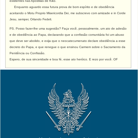
existentes nas Apostilas de Kiko.
Enquanto aguardo essa futura prova de bom espírito e de obediência
aceitando o Motu Proprio Misericordia Dei, me subscrevo com amizade e
in Corde
Jesu, semper, Orlando Fedeli.
PS. Posso fazer-lhe uma sugestão? Faça você, pessoalmente, um ato de adesão
e de obediência ao Papa, declarando que a confissão comunitária foi um abuso
que deve ser abolido, e exija que o neocatecumenato declare obediência a esse
decreto do Papa, e que renegue o que ensinou Carmem sobre o Sacramento da
Penitência ou Confissão.
Espero, de sua sinceridade e boa fé, esse ato heróico. E rezo por você. OF