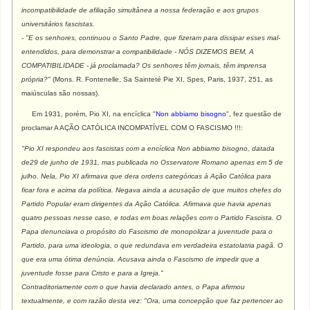
incompatibilidade de afiliação simultânea a nossa federação e aos grupos
universitários fascistas.
- "E os senhores, continuou o Santo Padre, que fizeram para dissipar esses mal-
entendidos, para demonstrar a compatibilidade - NÓS DIZEMOS BEM, A
COMPATIBILIDADE - já proclamada? Os senhores têm jornais, têm imprensa
própria?"
(Mons. R. Fontenelle, Sa Sainteté Pie XI, Spes, Paris, 1937, 251, as
maiúsculas são nossas).
Em 1931, porém, Pio XI, na encíclica "
Non abbiamo bisogno
", fez questão de
proclamar A AÇÃO CATÓLICA INCOMPATÍVEL COM O FASCISMO !!!:
"Pio XI respondeu aos fascistas com a encíclica Non abbiamo bisogno, datada
de29 de junho de 1931, mas publicada no Osservatore Romano apenas em 5 de
julho. Nela, Pio XI afirmava que dera ordens categóricas à Ação Católica para
ficar fora e acima da política. Negava ainda a acusação de que muitos chefes do
Partido Popular eram dirigentes da Ação Católica. Afirmava que havia apenas
quatro pessoas nesse caso, e todas em boas relações com o Partido Fascista. O
Papa denunciava o propósito do Fascismo de monopolizar a juventude para o
Partido, para uma ideologia, o que redundava em verdadeira estatolatria pagã. O
que era uma ótima denúncia. Acusava ainda o Fascismo de impedir que a
juventude fosse para Cristo e para a Igreja."
Contraditoriamente com o que havia declarado antes, o Papa afirmou
textualmente, e com razão desta vez: "Ora, uma concepção que faz pertencer ao