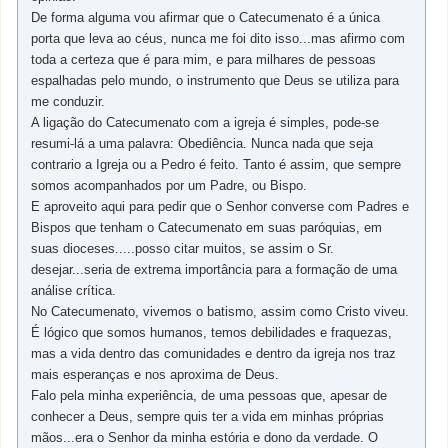
De forma alguma vou afirmar que o Catecumenato é a única
porta que leva ao céus, nunca me foi dito isso...mas afirmo com
toda a certeza que é para mim, e para milhares de pessoas
espalhadas pelo mundo, o instrumento que Deus se utiliza para
me conduzir.
A ligação do Catecumenato com a igreja é simples, pode-se
resumi-lá a uma palavra: Obediência. Nunca nada que seja
contrario a Igreja ou a Pedro é feito. Tanto é assim, que sempre
somos acompanhados por um Padre, ou Bispo.
E aproveito aqui para pedir que o Senhor converse com Padres e
Bispos que tenham o Catecumenato em suas paróquias, em
suas dioceses.....posso citar muitos, se assim o Sr.
desejar...seria de extrema importância para a formação de uma
análise crítica.
No Catecumenato, vivemos o batismo, assim como Cristo viveu.
É lógico que somos humanos, temos debilidades e fraquezas,
mas a vida dentro das comunidades e dentro da igreja nos traz
mais esperanças e nos aproxima de Deus.
Falo pela minha experiência, de uma pessoas que, apesar de
conhecer a Deus, sempre quis ter a vida em minhas próprias
mãos...era o Senhor da minha estória e dono da verdade. O