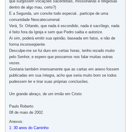
que surgissem vocações sacerdotais, missionárias e religiosas
dentro de algo mau, certo?)
E a Segunda, um convite todo especial...participe de uma
comunidade Neocatecumenal.
Verá, Sr. Orlando, que nada é escondido, nada é sacrílego, nada
é feito fora da Igreja e sem que Pedro saiba e autorize.
Ai sim, poderá emitir sua opinião, baseada em fatos, e não de
forma inconseqüente.
Desculpe-me se fui duro em certas horas, tenho rezado muito
pelo Senhor, e espero que possamos nos falar muitas outras
vezes.
Gostaria também imensamente que as cartas em anexo fossem
publicadas em sua íntegra, acho que seria muito bom se todos
pudessem ler e tirar suas próprias conclusões.
Um grande abraço, de um irmão em Cristo
Paulo Roberto
08 de maio de 2002.
Anexos:
1: 30 anos do Caminho