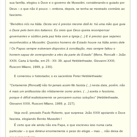
sua família, elogiou o Duce e o governo de Mussolini, considerando-o guiado por
Deus -- o que não é pouco --- embora, depois, se tenha se mostrado contrário ao
fascismo.
"Benditos nós na Itália. Desta vez é preciso mesmo dizê-lo: há uma mão que guia
o Duce pelo bem dos italianos. Eu creio que Deus queira recompensar
governantes e súditos pela paz feita com a Igreja (...) E é preciso que sejamos
reconhecidos a Mussolini. Quantos homens de Estado houve na Itália antes dele
! Os Papas sempre estiveram dispostos à conciliação, mas sempre faltou o
homem capaz de corresponder a eles da parte do Estado"
(Mons. Roncalli -- João
XXIII, Carta à família, em 25 - XII- 39, apud Hebblethwaite, Giovanni XXIII,
Rusconi Milano, 1989, p. 230).
E comentou o historiador, o ex sacerdote Peter Hebblethwaite:
"
Certamente [Roncalli] não foi jamais assim filo facista (...) nesta data, porém, não
é mais um antifascista tão nítidamente como antes. ( ...) aceita o fascismo,
porque é difícil realisticamente se pensarem outras soluções"
(Hebblethwaite,
Giovanni XXIII, Rusconi Milano, 1989, p. 227).
Veja você, prezado Paulo Roberto, que surpresa: João XXIII apoiando o Duce
fascista, elogiando Benito Mussolini !
É certo que ele ainda não era Papa, e que escreveu isso numa carta
particular -- o que diminui enormemente o peso do elogio -- mas ... não deixa de