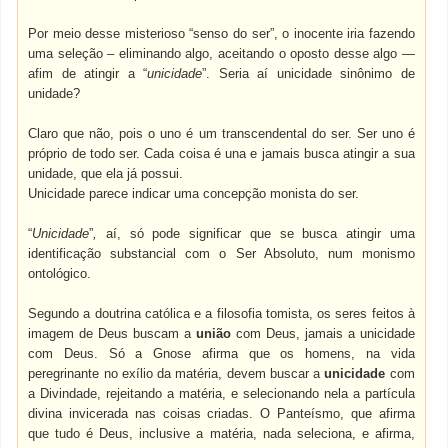
Por meio desse misterioso “senso do ser”, o inocente iria fazendo
uma seleção – eliminando algo, aceitando o oposto desse algo —
afim de atingir a “
unicidade
”. Seria aí unicidade sinônimo de
unidade?
Claro que não, pois o uno é um transcendental do ser. Ser uno é
próprio de todo ser. Cada coisa é una e jamais busca atingir a sua
unidade, que ela já possui.
Unicidade parece indicar uma concepção monista do ser.
“
Unicidade
”
,
aí, só pode significar que se busca atingir uma
identificação substancial com o Ser Absoluto, num monismo
ontológico.
Segundo a doutrina católica e a filosofia tomista, os seres feitos à
imagem de Deus buscam a
união
com Deus, jamais a unicidade
com Deus. Só a Gnose afirma que os homens, na vida
peregrinante no exílio da matéria, devem buscar a
unicidade
com
a Divindade, rejeitando a matéria, e selecionando nela a partícula
divina invicerada nas coisas criadas. O Panteísmo, que afirma
que tudo é Deus, inclusive a matéria, nada seleciona, e afirma,