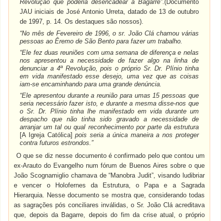
Revolução que poderia desencadear a Bagarre”
.(Documento
JAU iniciais de José Antonio Urreta, datado de 13 de outubro
de 1997, p. 14. Os destaques são nossos).
“No mês de Fevereiro de 1996, o sr. João Clá chamou várias
pessoas ao Êremo de São Bento para fazer um trabalho.
“Ele fez duas reuniões com uma semana de diferença e nelas
nos apresentou a necessidade de fazer algo na linha de
a
denunciar a 4
Revolução, pois o próprio Sr. Dr. Plínio tinha
em vida manifestado esse desejo, uma vez que as coisas
iam-se encaminhando para uma grande denúncia.
“Ele apresentou durante a reunião para umas 15 pessoas que
seria necessário fazer isto, e durante a mesma disse-nos que
o Sr. Dr. Plínio tinha lhe manifestado em vida durante um
despacho que não tinha sido gravado a necessidade de
arranjar um tal ou qual reconhecimento por parte da estrutura
[A Igreja Católica]
pois seria a única maneira a nos proteger
contra futuros estrondos.”
O que se diz nesse documento é confirmado pelo que contou um
ex-Arauto do Evangelho num fórum de Buenos Aires sobre o que
João Scognamiglio chamava de “Manobra Judit”, visando ludibriar
e vencer o Holofernes da Estrutura, o Papa e a Sagrada
Hierarquia. Nesse documento se mostra que, considerando todas
as sagrações pós conciliares inválidas, o Sr. João Clá acreditava
que, depois da Bagarre, depois do fim da crise atual, o próprio