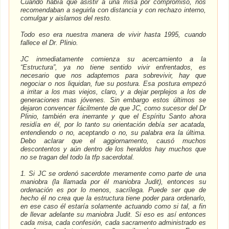
Cuando había que asistir a una misa por compromiso, nos
recomendaban a seguirla con distancia y con rechazo interno,
comulgar y aislarnos del resto.
Todo eso era nuestra manera de vivir hasta 1995, cuando
fallece el Dr. Plinio.
JC inmediatamente comienza su acercamiento a la
“Estructura”, ya no tiene sentido vivir enfrentados, es
necesario que nos adaptemos para sobrevivir, hay que
negociar o nos liquidan, fue su postura. Esa postura empezó
a irritar a los mas viejos, claro, y a dejar perplejos a los de
generaciones mas jóvenes. Sin embargo estos últimos se
dejaron convencer fácilmente de que JC, como sucesor del Dr
Plinio, también era inerrante y que el Espíritu Santo ahora
residía en él, por lo tanto su orientación debía ser acatada,
entendiendo o no, aceptando o no, su palabra era la última.
Debo aclarar que el aggiornamento, causó muchos
descontentos y aún dentro de los heraldos hay muchos que
no se tragan del todo la tfp sacerdotal.
1. Si JC se ordenó sacerdote meramente como parte de una
maniobra (la llamada por él maniobra Judit), entonces su
ordenación es por lo menos, sacrílega. Puede ser que de
hecho él no crea que la estructura tiene poder para ordenarlo,
en ese caso él estaría solamente actuando como si tal, a fin
de llevar adelante su maniobra Judit. Si eso es así entonces
cada misa, cada confesión, cada sacramento administrado es