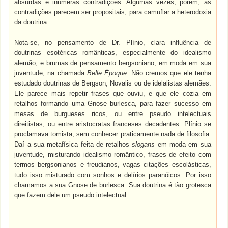
absurdas e inúmeras contradições. Algumas vezes, porém, as
contradições parecem ser propositais, para camuflar a heterodoxia
da doutrina.
Nota-se, no pensamento de Dr. Plínio, clara influência de
doutrinas esotéricas românticas, especialmente do idealismo
alemão, e brumas de pensamento bergsoniano, em moda em sua
juventude, na chamada
Belle Époque
. Não cremos que ele tenha
estudado doutrinas de Bergson, Novalis ou de idelalistas alemães.
Ele parece mais repetir frases que ouviu, e que ele cozia em
retalhos formando uma Gnose burlesca, para fazer sucesso em
mesas de burgueses ricos, ou entre pseudo intelectuais
direitistas, ou entre aristocratas franceses decadentes. Plínio se
proclamava tomista, sem conhecer praticamente nada de filosofia.
Daí a sua metafísica feita de retalhos
slogans
em moda em sua
juventude, misturando idealismo romântico, frases de efeito com
termos bergsonianos e freudianos, vagas citações escolásticas,
tudo isso misturado com sonhos e delírios paranóicos. Por isso
chamamos a sua Gnose de burlesca. Sua doutrina é tão grotesca
que fazem dele um pseudo intelectual.