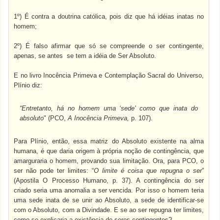
1º) É contra a doutrina católica, pois diz que há idéias inatas no
homem;
2º) É falso afirmar que só se compreende o ser contingente,
apenas, se antes se tem a idéia de Ser Absoluto.
E no livro Inocência Primeva e Contemplação Sacral do Universo,
Plínio diz:
“Entretanto, há no homem uma ‘sede' como que inata do
absoluto
" (PCO,
A Inocência Primeva,
p. 107).
Para Plínio, então, essa matriz do Absoluto existente na alma
humana, é que daria origem à própria noção de contingência, que
amarguraria o homem, provando sua limitação. Ora, para PCO, o
ser não pode ter limites: “
O limite é coisa que repugna o ser
”
(Apostila O Processo Humano, p. 37). A contingência do ser
criado seria uma anomalia a ser vencida. Por isso o homem teria
uma sede inata de se unir ao Absoluto, a sede de identificar-se
com o Absoluto, com a Divindade. E se ao ser repugna ter limites,
como se explicaria a existência de seres contingentes?