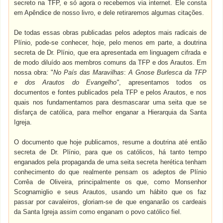
secreto na TFP, e só agora o recebemos via internet. Ele consta
em Apêndice de nosso livro, e dele retiraremos algumas citações.
De todas essas obras publicadas pelos adeptos mais radicais de
Plínio, pode-se conhecer, hoje, pelo menos em parte, a doutrina
secreta de Dr. Plínio, que era apresentada em linguagem cifrada e
de modo diluído aos membros comuns da TFP e dos Arautos. Em
nossa obra: "
No País das Maravilhas
:
A Gnose Burlesca da TFP
e dos Arautos do Evangelho"
, apresentamos todos os
documentos e fontes publicados pela TFP e pelos Arautos, e nos
quais nos fundamentamos para desmascarar uma seita que se
disfarça de católica, para melhor enganar a Hierarquia da Santa
Igreja.
O documento que hoje publicamos, resume a doutrina até então
secreta de Dr. Plínio, para que os católicos, há tanto tempo
enganados pela propaganda de uma seita secreta herética tenham
conhecimento do que realmente pensam os adeptos de Plínio
Corrêa de Oliveira, principalmente os que, como Monsenhor
Scognamiglio e seus Arautos, usando um hábito que os faz
passar por cavaleiros, gloriam-se de que enganarão os cardeais
da Santa Igreja assim como enganam o povo católico fiel.