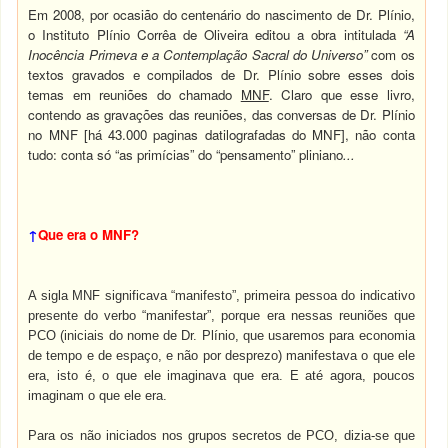
Em 2008, por ocasião do centenário do nascimento de Dr. Plínio,
o Instituto Plínio Corrêa de Oliveira editou a obra intitulada
“A
Inocência Primeva e a Contemplação Sacral do Universo”
com os
textos gravados e compilados de Dr. Plínio sobre esses dois
temas em reuniões do chamado
MNF
. Claro que esse livro,
contendo as gravações das reuniões, das conversas de Dr. Plínio
no MNF [há 43.000 paginas datilografadas do MNF], não conta
tudo: conta só “as primícias” do “pensamento” pliniano
...
↑
Que era o MNF?
A sigla MNF significava “manifesto”, primeira pessoa do indicativo
presente do verbo “manifestar”, porque era nessas reuniões que
PCO (iniciais do nome de Dr. Plínio, que usaremos para economia
de tempo e de espaço, e não por desprezo) manifestava o que ele
era, isto é, o que ele imaginava que era. E até agora, poucos
imaginam o que ele era.
Para os não iniciados nos grupos secretos de PCO, dizia-se que