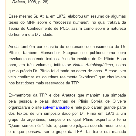
Defesa,
1998, p. 28)
.
Esse mesmo Sr. Átila, em 1972, elaborou um resumo de algumas
teses do MNF sobre o “
processo humano”,
no qual tratava da
Teoria do Conhecimento de PCO, assim como sobre a natureza
do homem e a Divindade.
Ainda também por ocasião do centenário de nascimento de Dr.
Plínio, também Monsenhor Scognamiglio publicou uma obra
reveladora contendo textos até então inéditos de Dr. Plínio. Essa
obra, em três volumes, intitula-se
Notas Autobiográficas,
notas
que o próprio Dr. Plínio foi ditando ao correr de anos. E esse livro
veio confirmar as doutrinas realmente “exóticas” que circulavam
nos bastidores mais reservados da TFP.
Ex-membros da TFP e dos Arautos que mantêm sua simpatia
pela pessoa e pelas doutrinas de Plinio Corrêa de Oliveira
organizaram o site
salvemaria.info
e nele publicaram grande parte
dos textos de um simpósio dado por Dr. Pínio em 1973 a um
grupo de argentinos, simpósio no qual Plínio expunha o tema
“Quem somos nós”. Isto é, quem ele julgava que ele mesmo era,
e o que pensava ser o grupo da TFP. Tal texto era mantido