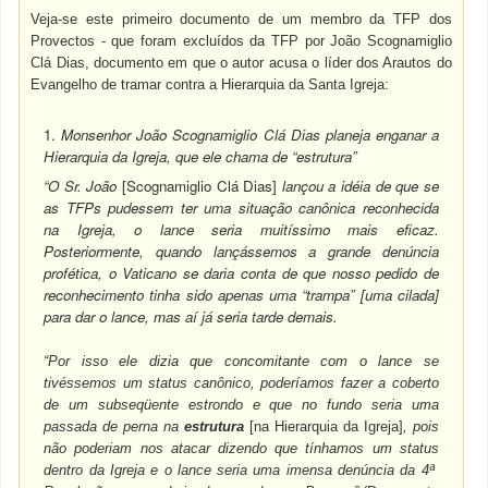
Veja-se este primeiro documento de um membro da TFP dos
Provectos - que foram excluídos da TFP por João Scognamiglio
Cl
á Dias, documento em que o autor acusa o líder dos Arautos do
Evangelho de tramar contra a Hierarquia da Santa Igreja:
1.
Monsenhor João Scognamiglio Clá Dias planeja enganar a
Hierarquia da Igreja, que ele chama de “estrutura”
“O Sr. João
[Scognamiglio Clá Dias]
lançou a idéia de que se
as TFPs pudessem ter uma situação canônica reconhecida
na Igreja, o lance seria muitíssimo mais eficaz.
Posteriormente, quando lançássemos a grande denúncia
profética, o Vaticano se daria conta de que nosso pedido de
reconhecimento tinha sido apenas uma “trampa” [uma cilada]
para dar o lance, mas aí já seria tarde demais.
“Por isso ele dizia que concomitante com o lance se
tivéssemos um status canônico, poderíamos fazer a coberto
de um subseqüente estrondo e que no fundo seria uma
passada de perna na
estrutura
[na Hierarquia da Igreja]
, pois
não poderiam nos atacar dizendo que tínhamos um status
dentro da Igreja e o lance seria uma imensa denúncia da 4ª