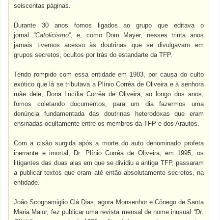
seiscentas páginas.
Durante 30 anos fomos ligados ao grupo que editava o
jornal
“Catolicismo”
, e, como Dom Mayer, nesses trinta anos
jamais tivemos acesso às doutrinas que se divulgavam em
grupos secretos, ocultos por trás do estandarte da TFP.
Tendo rompido com essa entidade em 1983, por causa do culto
exótico que lá se tributava a Plínio Corrêa de Oliveira e à senhora
mãe dele, Dona Lucília Corrêa de Oliveira, ao longo dos anos,
fomos coletando documentos, para um dia fazermos uma
denúncia fundamentada das doutrinas heterodoxas que eram
ensinadas ocultamente entre os membros da TFP e dos Arautos.
Com a cisão surgida após a morte do auto denominado profeta
inerrante e imortal, Dr. Plínio Corrêa de Oliveira, em 1995, os
litigantes das duas alas em que se dividiu a antiga TFP, passaram
a publicar textos que eram até então absolutamente secretos, na
entidade.
João Scognamiglio Clá Dias, agora Monsenhor e Cônego de Santa
Maria Maior, fez publicar uma revista mensal de nome inusual
“Dr.