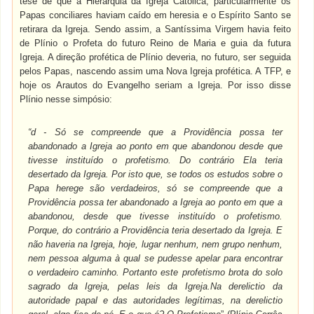
tese de que a Hierarquia da Igreja Católica, particularmente os
Papas conciliares haviam caído em heresia e o Espírito Santo se
retirara da Igreja. Sendo assim, a Santíssima Virgem havia feito
de Plínio o Profeta do futuro Reino de Maria e guia da futura
Igreja. A direção profética de Plínio deveria, no futuro, ser seguida
pelos Papas, nascendo assim uma Nova Igreja profética. A TFP, e
hoje os Arautos do Evangelho seriam a Igreja. Por isso disse
Plínio nesse simpósio:
“d - Só se compreende que a Providência possa ter
abandonado a Igreja ao ponto em que abandonou desde que
tivesse instituído o profetismo. Do contrário Ela teria
desertado da Igreja. Por isto que, se todos os estudos sobre o
Papa herege são verdadeiros, só se compreende que a
Providência possa ter abandonado a Igreja ao ponto em que a
abandonou, desde que tivesse instituído o profetismo.
Porque, do contrário a Providência teria desertado da Igreja. E
não haveria na Igreja, hoje, lugar nenhum, nem grupo nenhum,
nem pessoa alguma à qual se pudesse apelar para encontrar
o verdadeiro caminho. Portanto este profetismo brota do solo
sagrado da Igreja, pelas leis da Igreja.Na derelictio da
autoridade papal e das autoridades legítimas, na derelictio