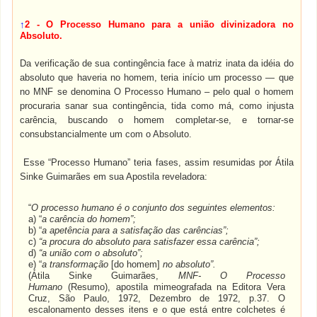
↑
2 - O Processo Humano para a união divinizadora no
Absoluto.
Da verificação de sua contingência face à matriz inata da idéia do
absoluto que haveria no homem, teria início um processo — que
no MNF se denomina O Processo Humano – pelo qual o homem
procuraria sanar sua contingência, tida como má, como injusta
carência, buscando o homem completar-se, e tornar-se
consubstancialmente um com o Absoluto.
Esse “Processo Humano” teria fases, assim resumidas por Átila
Sinke Guimarães em sua Apostila reveladora:
“
O processo humano é o conjunto dos seguintes elementos:
a) “
a carência do homem”;
b) “
a apetência para a satisfação das carências”;
c)
“a procura do absoluto para satisfazer essa carência”;
d)
“a união com o absoluto”;
e) “
a transformação
[do homem]
no absoluto”.
(Átila Sinke Guimarães,
MNF- O Processo
Humano
(Resumo), apostila mimeografada na Editora Vera
Cruz, São Paulo, 1972, Dezembro de 1972, p.37. O
escalonamento desses itens e o que está entre colchetes é