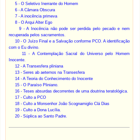
5 - O Seletivo Inerrante do Homem
6 - A Câmara Obscura
7 - A inocência primeva
8 - O Arqui Alter Ego
9 - A Inocência não pode ser perdida pelo pecado e nem
recuperada pelos sacramentos.
10 - O Juízo Final e a Salvação conforme PCO. A identificação
com o Eu divino.
11 - A Contemplação Sacral do Universo pelo Homem
Inocente.
12 - A Transesfera pliniana
13 - Seres ab aeternos na Transesfera
14 - A Teoria do Conhecimento do Inocente
15 - O Paraíso Pliniano.
16 - Teses absurdas decorrentes de uma doutrina teratológica.
17 - Culto a PCO
18 - Culto a Monsenhor João Scognamiglio Clá Dias
19 - Culto a Dona Lucília.
20 - Súplica ao Santo Padre.