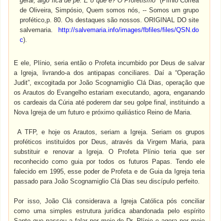
geral, algo fica de pé. E o que é? O Profetismo
” (Plínio Corrêa
de Oliveira, Simpósio, Quem somos nós, -- Somos um grupo
profético,p. 80. Os destaques são nossos. ORIGINAL DO site
salvemaria.
http://salvemaria.info/images/fbfiles/files/QSN.do
c
).
E ele, Plínio, seria então o Profeta incumbido por Deus de salvar
a Igreja, livrando-a dos antipapas conciliares. Daí a “Operação
Judit”, excogitada por João Scognamiglio Clá Dias, operação que
os Arautos do Evangelho estariam executando, agora, enganando
os cardeais da Cúria até poderem dar seu golpe final, instituindo a
Nova Igreja de um futuro e próximo quiliástico Reino de Maria.
A TFP, e hoje os Arautos, seriam a Igreja. Seriam os grupos
proféticos instituídos por Deus, através da Virgem Maria, para
substituir e renovar a Igreja. O Profeta Plínio teria que ser
reconhecido como guia por todos os futuros Papas. Tendo ele
falecido em 1995, esse poder de Profeta e de Guia da Igreja teria
passado para João Scognamiglio Clá Dias seu discípulo perfeito.
Por isso, João Clá considerava a Igreja Católica pós conciliar
como uma simples estrutura jurídica abandonada pelo espírito
Santo que passou a falar por meio de Dr. Plínio e agora por meio