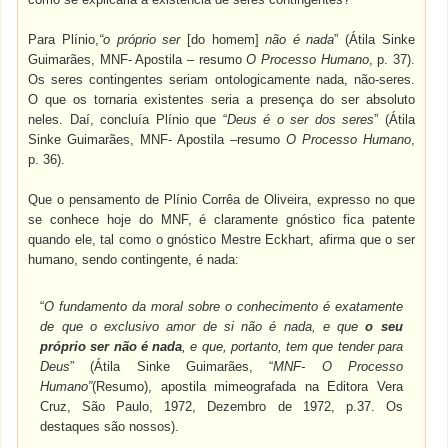
Para Plínio,
“o próprio ser
[do homem]
não é nada
” (Átila Sinke
Guimarães, MNF- Apostila – resumo
O Processo Humano
, p. 37).
Os seres contingentes seriam ontologicamente nada, não-seres.
O que os tornaria existentes seria a presença do ser absoluto
neles. Daí, concluía Plínio que “
Deus é o ser dos seres
” (Átila
Sinke Guimarães, MNF- Apostila –resumo
O Processo Humano
,
p. 36).
Que o pensamento de Plínio Corrêa de Oliveira, expresso no que
se conhece hoje do MNF, é claramente gnóstico fica patente
quando ele, tal como o gnóstico Mestre Eckhart, afirma que o ser
humano, sendo contingente, é nada:
“
O fundamento da moral sobre o conhecimento é exatamente
de que o exclusivo amor de si não é nada, e que
o seu
próprio ser não é nada
, e que, portanto, tem que tender para
Deus
” (Átila Sinke Guimarães, “
MNF- O Processo
Humano”
(Resumo), apostila mimeografada na Editora Vera
Cruz, São Paulo, 1972, Dezembro de 1972, p.37. Os
destaques são nossos).