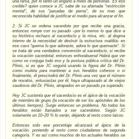
una farsa, por lo tanto un engaño a miles de personas. Es eso
creíble? quien conoce a JC sabe de su afamada "restricción
mental", de sus "pasadas de perna", de su mas que
reconocida habilidad de justificar el medio para alcanzar el fin.
2. Si JC se ordena sacerdote por que recibe una gracia,
entonces rompe con su pasado –por lo menos lo que dice a
su histórico rechazo al sacerdocio y la misa, etc. al dogma
interno de la necesidad de destruir la estructura maldita- en
ese caso “quema lo que adoraste, adora lo que quemaste”. Si
se trata de una verdadera conversión al sacerdocio, si recibe
la vocación sacerdotal, entonces enhorabuena! Habrá que ver
como se conjuga todo eso y la postura pública crítica del Dr.
Plinio, si es que JC seguirá usando la figura del Dr. Plinio
como muleta para mantener a sus heraldos cohesos o si
finalmente, él prescindirá del Dr. Plinio una vez que el número
de novatos, entusiastas por él, haya ultrapasado al de viejos
saudosos del Dr. Plinio, atrapados en un pasado ya superado.
Hoy JC sustenta que el sacerdocio es el ápice de la vocación
de miembro de grupo (la vocación de ser los apóstoles de los
últimos tiempos). Surge entonces un problema. No todos los
heraldos están llamados a ser sacerdotes. Según JC
solamente un 10–20 % lo serán, dejando al resto como laicos.
Entonces solo ese porcentaje alcanzará el ápice de la
vocación, poniendo al resto como ciudadanos de segunda
categoría. Y es así como muchos de los actuales heraldos se