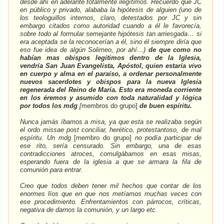
desde ahí en adelante totalmente ilegítimos. Recuerdo que JC
en público y privado, alababa la hipótesis de alguien (uno de
los teologuillos internos, claro, detestados por JC y sin
embargo citados como autoridad cuando a él le favorecía,
sobre todo al formular semejante hipótesis tan arriesgada… si
era aceptada se la reconocerían a él, sino él siempre diría que
eso fue idea de algún Solimeo, por ahí…)
de que como no
habían mas obispos legítimos dentro de la Iglesia,
vendría San Juan Evangelista, Apóstol, quien estaría vivo
en cuerpo y alma en el paraíso, a ordenar personalmente
nuevos sacerdotes y obispos para la nueva Iglesia
regenerada del Reino de María. Esto era moneda corriente
en los éremos y asumido con toda naturalidad y lógica
por todos los mdg
[
membros do grupo]
de buen espíritu.
Nunca jamás íbamos a misa, ya que esta se realizaba según
el ordo missae post conciliar, herético, protestantoso, de mal
espíritu. Un mdg
[membro do grupo]
no podía participar de
ese rito, sería censurado. Sin embargo, una de esas
contradicciones atroces, comulgábamos en esas misas,
esperando fuera de la iglesia a que se armara la fila de
comunión para entrar.
Creo que todos deben tener mil hechos que contar de los
enormes líos que en que nos metíamos muchas veces con
ese procedimiento. Enfrentamientos con párrocos, críticas,
negativa de darnos la comunión, y un largo etc.