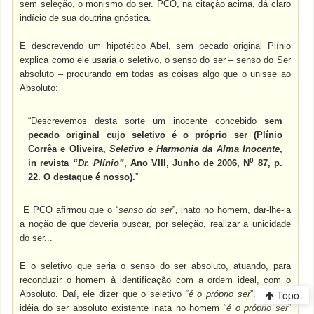
sem seleção, o monismo do ser. PCO, na citação acima, dá claro
indício de sua doutrina gnóstica.
E descrevendo um hipotético Abel, sem pecado original Plínio
explica como ele usaria o seletivo, o senso do ser – senso do Ser
absoluto – procurando em todas as coisas algo que o unisse ao
Absoluto:
“Descrevemos desta sorte um inocente concebido
sem
pecado original cujo seletivo é o próprio ser (Plínio
Corrêa e Oliveira,
Seletivo e Harmonia da Alma Inocente
,
0
in revista
“Dr. Plínio”
, Ano VIII, Junho de 2006, N
87, p.
22. O destaque é nosso).
”
E PCO afirmou que o “
senso do ser
”
,
inato no homem, dar-lhe-ia
a noção de que deveria buscar, por seleção, realizar a unicidade
do ser...
E o seletivo que seria o senso do ser absoluto, atuando, para
reconduzir o homem à identificação com a ordem ideal, com o
Topo
Absoluto. Daí, ele dizer que o seletivo “
é o próprio ser
”. Logo, a
idéia do ser absoluto existente inata no homem “
é o próprio ser
”