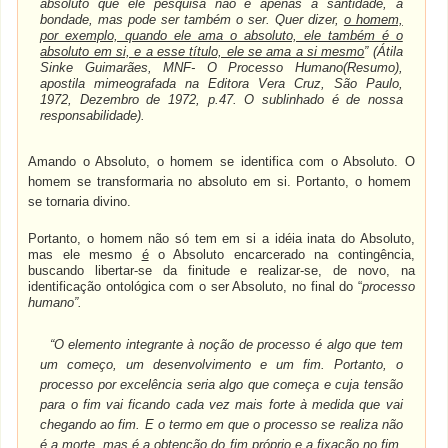
absoluto que ele pesquisa não é apenas a santidade, a
bondade, mas pode ser também o ser. Quer dizer,
o homem,
por exemplo, quando ele ama o absoluto, ele também é o
absoluto em si, e a esse título, ele se ama a si mesmo
” (Átila
Sinke Guimarães, MNF- O Processo Humano(Resumo),
apostila mimeografada na Editora Vera Cruz, São Paulo,
1972, Dezembro de 1972, p.47. O sublinhado é de nossa
responsabilidade).
Amando o Absoluto, o homem se identifica com o Absoluto. O
homem se transformaria no absoluto em si. Portanto, o homem
se tornaria divino.
Portanto, o homem não só tem em si a idéia inata do Absoluto,
mas ele mesmo
é
o Absoluto encarcerado na contingência,
buscando libertar-se da finitude e realizar-se, de novo, na
identificação ontológica com o ser Absoluto, no final do “
processo
humano”.
“O elemento integrante à noção de processo é algo que tem
um começo, um desenvolvimento e um fim. Portanto, o
processo por excelência seria algo que começa e cuja tensão
para o fim vai ficando cada vez mais forte à medida que vai
chegando ao fim. E o termo em que o processo se realiza não
é a morte, mas é a obtenção do fim próprio e a fixação no fim,