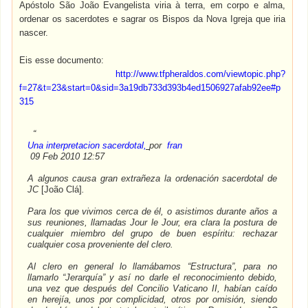
Apóstolo São João Evangelista viria à terra, em corpo e alma,
ordenar os sacerdotes e sagrar os Bispos da Nova Igreja que iria
nascer.
Eis esse documento:
http://www.tfpheraldos.com/viewtopic.php?
f=27&t=23&start=0&sid=3a19db733d393b4ed1506927afab92ee#p
315
“
Una interpretacion sacerdotal
,
por
fran
09 Feb 2010 12:57
A algunos causa gran extrañeza la ordenación sacerdotal de
JC
[João Clá]
.
Para los que vivimos cerca de él, o asistimos durante años a
sus reuniones, llamadas Jour le Jour, era clara la postura de
cualquier miembro del grupo de buen espíritu: rechazar
cualquier cosa proveniente del clero.
Al clero en general lo llamábamos “Estructura”, para no
llamarlo “Jerarquía” y así no darle el reconocimiento debido,
una vez que después del Concilio Vaticano II, habían caído
en herejía, unos por complicidad, otros por omisión, siendo