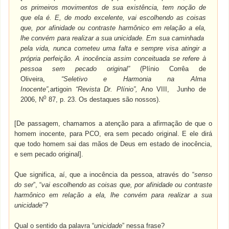
os primeiros movimentos de sua existência, tem noção de
que ela é. E, de modo excelente, vai escolhendo as coisas
que, por afinidade ou contraste harmônico em relação a ela,
lhe convém para realizar a sua unicidade. Em sua caminhada
pela vida, nunca cometeu uma falta e sempre visa atingir a
própria perfeição. A inocência assim conceituada se refere à
pessoa sem pecado original”
(Plínio Corrêa de
Oliveira,
“Seletivo e Harmonia na Alma
Inocente”,
artigoin
“Revista Dr. Plínio”,
Ano VIII, Junho de
0
2006, N
87, p. 23. Os destaques são nossos).
[De passagem, chamamos a atenção para a afirmação de que o
homem inocente, para PCO, era sem pecado original. E ele dirá
que todo homem sai das mãos de Deus em estado de inocência,
e sem pecado original].
Que significa, aí, que a inocência da pessoa, através do “
senso
do ser
”, “
vai escolhendo as coisas que, por afinidade ou contraste
harmônico em relação a ela, lhe convém para realizar a sua
unicidade
”?
Qual o sentido da palavra “
unicidade
” nessa frase?