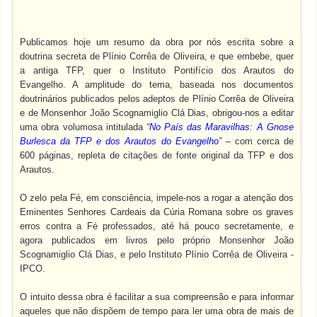
Publicamos hoje um resumo da obra por nós escrita sobre a
doutrina secreta de Plínio Corrêa de Oliveira, e que embebe, quer
a antiga TFP, quer o Instituto Pontifício dos Arautos do
Evangelho. A amplitude do tema, baseada nos documentos
doutrinários publicados pelos adeptos de Plínio Corrêa de Oliveira
e de Monsenhor João Scognamiglio Clá Dias, obrigou-nos a editar
uma obra volumosa intitulada
“
No País das Maravilhas: A Gnose
Burlesca da TFP e dos Arautos do Evangelho
”
– com cerca de
600 páginas, repleta de citações de fonte original da TFP e dos
Arautos.
O zelo pela Fé, em consciência, impele-nos a rogar a atenção dos
Eminentes Senhores Cardeais da Cúria Romana sobre os graves
erros contra a Fé professados, até há pouco secretamente, e
agora publicados em livros pelo próprio Monsenhor João
Scognamiglio Clá Dias, e pelo Instituto Plínio Corrêa de Oliveira -
IPCO.
O intuito dessa obra é facilitar a sua compreensão e para informar
aqueles que não dispõem de tempo para ler uma obra de mais de