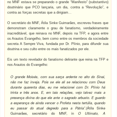
no MNF estava se preparando o grande “Manifesto” (substantivo)
doutrinário que PCO lançaria, um dia, contra a “Revolução”, e
contra as forças secretas que a dirigiam…
O secretário do MNF, Átila Sinke Guimarães, escreveu frases que
demonstram claramente o grau de fanatismo, verdadeiramente
inacreditável, que reinava no MNF, depois na TFP, e agora entre
os Arautos Evangelho, bem como entre os membros da sociedade
secreta A Sempre Viva, fundada por Dr. Plínio, para difundir sua
doutrina e seu culto entre os mais fanatizados por ele.
Eis um texto revelador do fanatismo delirante que reina na TFP e
nos Arautos do Evangelho:
O grande Moisés, com sua sarça ardente no alto do Sinai,
não me faz inveja. Pois se ele ali se relacionou com Deus
durante quarenta dias, eu me relacionei com Dr. Plínio há
trinta e três anos. E, em tais relações, vejo talvez mais a
presença divina do que ele ante o sagrado arbusto. E guardo
a esperança de ainda vencer o Profeta nesta tertúlia, quando
eu passar do atual degredo para a Pátria”.
(Átila Sinke
Guimarães, secretário do MNF, in
O Ultimato, A