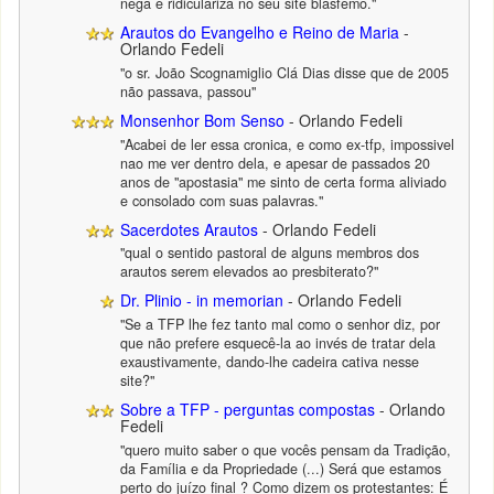
nega e ridiculariza no seu site blasfemo."
Arautos do Evangelho e Reino de Maria
-
Orlando Fedeli
"o sr. João Scognamiglio Clá Dias disse que de 2005
não passava, passou"
Monsenhor Bom Senso
- Orlando Fedeli
"Acabei de ler essa cronica, e como ex-tfp, impossivel
nao me ver dentro dela, e apesar de passados 20
anos de "apostasia" me sinto de certa forma aliviado
e consolado com suas palavras."
Sacerdotes Arautos
- Orlando Fedeli
"qual o sentido pastoral de alguns membros dos
arautos serem elevados ao presbiterato?"
Dr. Plinio - in memorian
- Orlando Fedeli
"Se a TFP lhe fez tanto mal como o senhor diz, por
que não prefere esquecê-la ao invés de tratar dela
exaustivamente, dando-lhe cadeira cativa nesse
site?"
Sobre a TFP - perguntas compostas
- Orlando
Fedeli
"quero muito saber o que vocês pensam da Tradição,
da Família e da Propriedade (...) Será que estamos
perto do juízo final ? Como dizem os protestantes: É