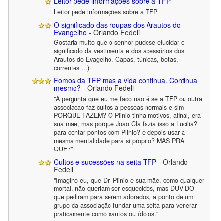
Leitor pede informações sobre a TFP
Leitor pede informações sobre a TFP
O significado das roupas dos Arautos do
Evangelho
- Orlando Fedeli
Gostaria muito que o senhor pudese elucidar o
significado da vestimenta e dos acessórios dos
Arautos do Evagelho. Capas, túnicas, botas,
correntes ...)
Fomos da TFP mas a vida continua. Continua
mesmo?
- Orlando Fedeli
"A pergunta que eu me faco nao é se a TFP ou outra
associacao faz cultos a pessoas normais e sim
PORQUE FAZEM? O Plinio tinha motivos, afinal, era
sua mae, mas porque Joao Cla fazia isso a Lucilia?
para contar pontos com Plinio? e depois usar a
mesma mentalidade para si proprio? MAS PRA
QUE?"
Cultos e sucessões na seita TFP
- Orlando
Fedeli
"Imagino eu, que Dr. Plinio e sua mãe, como qualquer
mortal, não queriam ser esquecidos, mas DUVIDO
que pediram para serem adorados, a ponto de um
grupo da associação fundar uma seita para venerar
praticamente como santos ou ídolos."