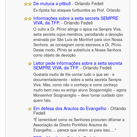
De mutuca a pitbull
- Orlando Fedeli
Ex-tfpista faz ataques furibundos ao Prof. Orlando
Informações sobre a seita secreta SEMPRE
VIVA, da TFP.
- Orlando Fedeli
O culto a Dr. Plínio atinge o ápice na Sempre Viva,
seita secreta cujos membros, parodiando a devoção
ensinada por São Luís de Montfort para com Nossa
Senhora, se consagram como escravos a Dr. Plínio.
Desse modo, Plínio se substituía a Nossa Senhora
como objeto de devoção.
Leitor pede informações sobre a seita secreta
SEMPRE VIVA, da TFP.
- Orlando Fedeli
Gostaria muito de lhe contar tudo o que sei - e
documentadamente - sobre a seita secreta Sempre
Viva. Mas, como não o conheço e como conheço
muito bem meu ex-antigo aluno Scoganmiglio – agora
Monsenhor Scognamiglio – devo tomar cuidado com
quem falo.
Em defesa dos Arautos do Evangelho
- Orlando
Fedeli
"É lamentável como os Senhores procuram difamar a
Associação de Direito Pontificio Arautos do
Evangelho.... parece que vivem só para isso...."