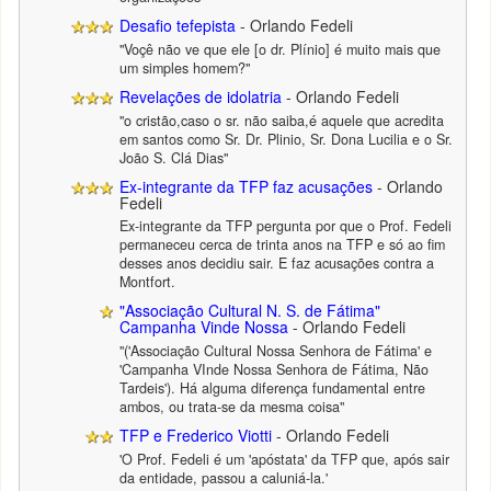
Desafio tefepista
- Orlando Fedeli
"Voçê não ve que ele [o dr. Plínio] é muito mais que
um simples homem?"
Revelações de idolatria
- Orlando Fedeli
"o cristão,caso o sr. não saiba,é aquele que acredita
em santos como Sr. Dr. Plinio, Sr. Dona Lucilia e o Sr.
João S. Clá Dias"
Ex-integrante da TFP faz acusações
- Orlando
Fedeli
Ex-integrante da TFP pergunta por que o Prof. Fedeli
permaneceu cerca de trinta anos na TFP e só ao fim
desses anos decidiu sair. E faz acusações contra a
Montfort.
"Associação Cultural N. S. de Fátima"
Campanha Vinde Nossa
- Orlando Fedeli
"('Associação Cultural Nossa Senhora de Fátima' e
'Campanha VInde Nossa Senhora de Fátima, Não
Tardeis'). Há alguma diferença fundamental entre
ambos, ou trata-se da mesma coisa"
TFP e Frederico Viotti
- Orlando Fedeli
'O Prof. Fedeli é um 'apóstata' da TFP que, após sair
da entidade, passou a caluniá-la.'