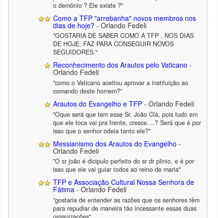
o demônio ? Ele existe ?"
Como a TFP "arrebanha" novos membros nos
dias de hoje?
- Orlando Fedeli
"GOSTARIA DE SABER COMO A TFP , NOS DIAS
DE HOJE, FAZ PARA CONSEGUIR NOVOS
SEGUIDORES."
Reconhecimento dos Arautos pelo Vaticano
-
Orlando Fedeli
"como o Vaticano aceitou aprovar a instituição ao
comando deste homem?"
Arautos do Evangelho e TFP
- Orlando Fedeli
"Oque será que tem esse Sr. João Clá, pois tudo em
que ele toca vai pra frente, cresce....? Será que é por
isso que o senhor odeia tanto ele?"
Messianismo dos Arautos do Evangelho
-
Orlando Fedeli
"O sr joão é dicipulo perfeito do sr dr plinio, e é por
isso que ele vai guiar todos ao reino de maria"
TFP e Associação Cultural Nossa Senhora de
Fátima
- Orlando Fedeli
"gostaria de entender as razões que os senhores têm
para repudiar de maneira tão incessante essas duas
organizações"