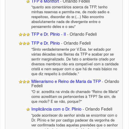
TFP e Montfort
- Orlando Fedeli
"quanto aos comentários acerca da TFP, tenho
minhas reservas e permita-me, de modo sadio e
respeitoso, discordar do sr.(...) Não encontro
absolutamente nada de divergente entre o
pensamento deles e o seu"
TFP e Dr. Plinio - II
- Orlando Fedeli
TFP e Dr. Plinio
- Orlando Fedeli
"Sinto verdadeiramente por V.Exa. ter estado por
várias décadas nas fileiras da TFP e acabar por se
sentir marginalizado. De fato o ambiente criado por
diversos membros não era compatível com a caridade
cristã e nem sequer com o que há de mais básico no
que diz respeito à civilidade."
Milenarismo e Reino de Maria da TFP
- Orlando
Fedeli
"O sr. acredita na vinda do chamado "Reino de Maria"
como acreditam os pertencentes à TFP? Se sim, de
que modo? E se não, porque?"
Implicância com o Dr. Plinio
- Orlando Fedeli
"pode acontecer do senhor ainda se encontrar com o
Dr. Plínio e ter por castigo padecer da vergonha de
ver confirmada todas aquelas previsões que o senhor