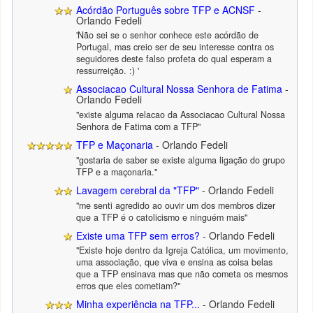
Acórdão Português sobre TFP e ACNSF
-
Orlando Fedeli
'Não sei se o senhor conhece este acórdão de
Portugal, mas creio ser de seu interesse contra os
seguidores deste falso profeta do qual esperam a
ressurreição. :) '
Associacao Cultural Nossa Senhora de Fatima
-
Orlando Fedeli
"existe alguma relacao da Associacao Cultural Nossa
Senhora de Fatima com a TFP"
TFP e Maçonaria
- Orlando Fedeli
"gostaria de saber se existe alguma ligação do grupo
TFP e a maçonaria."
Lavagem cerebral da "TFP"
- Orlando Fedeli
"me senti agredido ao ouvir um dos membros dizer
que a TFP é o catolicismo e ninguém mais"
Existe uma TFP sem erros?
- Orlando Fedeli
"Existe hoje dentro da Igreja Católica, um movimento,
uma associação, que viva e ensina as coisa belas
que a TFP ensinava mas que não cometa os mesmos
erros que eles cometiam?"
Minha experiência na TFP...
- Orlando Fedeli