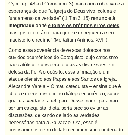
Cypr., ep. 48 a d Cornelium, 3), não com o objetivo e a
esperança de que "a Igreja do Deus vivo, coluna e
fundamento da verdade" ( 1 Tim 3, 15)
renuncie à
integridade da fé
e tolere os próprios erros deles
,
mas, pelo contrário, para que se entreguem a seu
magistério e regime” (Mortalium Animos, XVIII).
Como essa advertência deve soar dolorosa nos
ouvidos ecumênicos do Catequista, cujo catecismo –
não católico - considera idiotas as discussões em
defesa da Fé. A propósito, essa afirmação é um
ataque ofensivo aos Papas e aos Santos da Igreja.
Alexandre Varela – O mau catequista – ensina que é
idiotice querer discutir, no diálogo ecumênico, sobre
qual é a verdadeira religião. Desse modo, para não
ser um catequista idiota, seria preciso evitar as
discussões, deixando de lado as verdades
necessárias para a Salvação. Ora, esse é
precisamente o erro do falso ecumenismo condenado