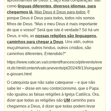
aproximarmos de Deus. E faço esta comparação: são
como
línguas diferentes, diversos idiomas, para
chegarmos lá.
Mas Deus é Deus para todos
. E
porque Deus é Deus para todos, todos nós somos
filhos de Deus. “Mas o meu Deus é mais importante
do que o vosso!” Será que isto é verdade? Só há um
Deus, e nós, as
nossas religiões são linguagens,
caminhos para chegar a Deus
. Uns sikh, outros
muçulmanos, outros hindus, outros cristãos, são
caminhos diferentes. Entendido?”
https://www.vatican.va/content/francesco/pt/events/eve
nt.dir.html/content/vaticanevents/pt/2024/9/13/singapor
e-giovani.html
O catequista que não sabe catequese – e que não
sabe ler – disse em seu contorcionismo, que o Papa
não igualou as falsas religiões à Igreja Católica. Ora,
dizer que todas as religiões são
UM
caminho para
chegarmos a Deus, é dizer que todas podem levar