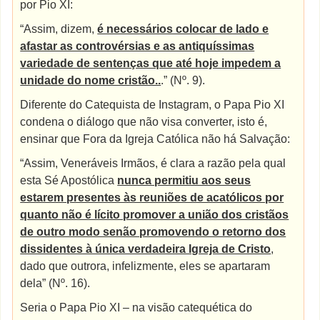
por Pio XI:
“Assim, dizem,
é necessários colocar de lado e
afastar as controvérsias e as antiquíssimas
variedade de sentenças que até hoje impedem a
unidade do nome cristão..
.” (Nº. 9).
Diferente do Catequista de Instagram, o Papa Pio XI
condena o diálogo que não visa converter, isto é,
ensinar que Fora da Igreja Católica não há Salvação:
“Assim, Veneráveis Irmãos, é clara a razão pela qual
esta Sé Apostólica
nunca permitiu aos seus
estarem presentes às reuniões de acatólicos por
quanto não é lícito promover a união dos cristãos
de outro modo senão promovendo o retorno dos
dissidentes à única verdadeira Igreja de Cristo
,
dado que outrora, infelizmente, eles se apartaram
dela” (Nº. 16).
Seria o Papa Pio XI – na visão catequética do