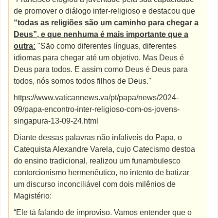
de promover o diálogo inter-religioso e destacou que
“todas as religiões são um caminho para chegar a
Deus”, e que nenhuma é mais importante que a
outra:
"São como diferentes línguas, diferentes
idiomas para chegar até um objetivo. Mas Deus é
Deus para todos. E assim como Deus é Deus para
todos, nós somos todos filhos de Deus."
https://www.vaticannews.va/pt/papa/news/2024-
09/papa-encontro-inter-religioso-com-os-jovens-
singapura-13-09-24.html
Diante dessas palavras não infalíveis do Papa, o
Catequista Alexandre Varela, cujo Catecismo destoa
do ensino tradicional, realizou um funambulesco
contorcionismo hermenêutico, no intento de batizar
um discurso inconciliável com dois milênios de
Magistério:
“Ele tá falando de improviso. Vamos entender que o