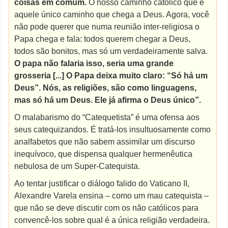
coisas em comum.
O nosso caminho católico que é
aquele único caminho que chega a Deus. Agora, você
não pode querer que numa reunião inter-religiosa o
Papa chega e fala: todos querem chegar a Deus,
todos são bonitos, mas só um verdadeiramente salva.
O papa não falaria isso, seria uma grande
grosseria [...] O Papa deixa muito claro: “Só há um
Deus”. Nós, as religiões, são como linguagens,
mas só há um Deus. Ele já afirma o Deus único”.
O malabarismo do “Catequetista” é uma ofensa aos
seus catequizandos. É tratá-los insultuosamente como
analfabetos que não sabem assimilar um discurso
inequívoco, que dispensa qualquer hermenêutica
nebulosa de um Super-Catequista.
Ao tentar justificar o diálogo falido do Vaticano II,
Alexandre Varela ensina – como um mau catequista –
que não se deve discutir com os não católicos para
convencê-los sobre qual é a única religião verdadeira.