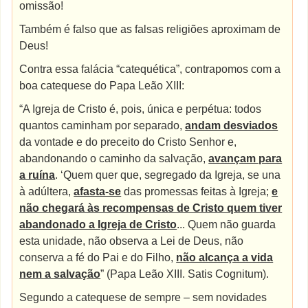
omissão!
Também é falso que as falsas religiões aproximam de
Deus!
Contra essa falácia “catequética”, contrapomos com a
boa catequese do Papa Leão XIII:
“A Igreja de Cristo é, pois, única e perpétua: todos
quantos caminham por separado,
andam desviados
da vontade e do preceito do Cristo Senhor e,
abandonando o caminho da salvação,
avançam para
a ruína
. ‘Quem quer que, segregado da Igreja, se una
à adúltera,
afasta-se
das promessas feitas à Igreja;
e
não chegará às recompensas de Cristo quem tiver
abandonado a Igreja de Cristo
... Quem não guarda
esta unidade, não observa a Lei de Deus, não
conserva a fé do Pai e do Filho,
não alcança a vida
nem a salvação
” (Papa Leão XIII. Satis Cognitum).
Segundo a catequese de sempre – sem novidades