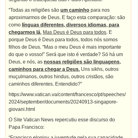
“Todas as religiões são
um caminho
para nos
aproximarmos de Deus. E faço esta comparação: são
como
línguas diferentes, diversos idiomas, para
chegarmos lá
.
Mas Deus é Deus para todos
. E
porque Deus é Deus para todos, todos nós somos
filhos de Deus. “Mas o meu Deus é mais importante
do que o vosso!” Será que isto é verdade? Só há um
Deus, e nós, as
nossas religiões são linguagens,
caminhos para chegar a Deus.
Uns sikhs, outros
muçulmanos, outros hindus, outros cristãos, são
caminhos diferentes. Entendido?”
https://www.vatican.va/content/francesco/pt/speeches/
2024/september/documents/20240913-singapore-
giovani.html
O Site Vatican News repercutiu esse discurso do
Papa Francisco:
“Francisco elogiou a juventude pela sua capacidade