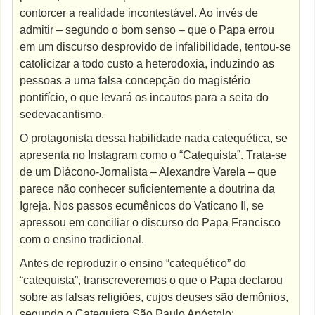
contorcer a realidade incontestável. Ao invés de
admitir – segundo o bom senso – que o Papa errou
em um discurso desprovido de infalibilidade, tentou-se
catolicizar a todo custo a heterodoxia, induzindo as
pessoas a uma falsa concepção do magistério
pontifício, o que levará os incautos para a seita do
sedevacantismo.
O protagonista dessa habilidade nada catequética, se
apresenta no Instagram como o “Catequista”. Trata-se
de um Diácono-Jornalista – Alexandre Varela – que
parece não conhecer suficientemente a doutrina da
Igreja. Nos passos ecumênicos do Vaticano II, se
apressou em conciliar o discurso do Papa Francisco
com o ensino tradicional.
Antes de reproduzir o ensino “catequético” do
“catequista”, transcreveremos o que o Papa declarou
sobre as falsas religiões, cujos deuses são demônios,
segundo o Catequista São Paulo Apóstolo: