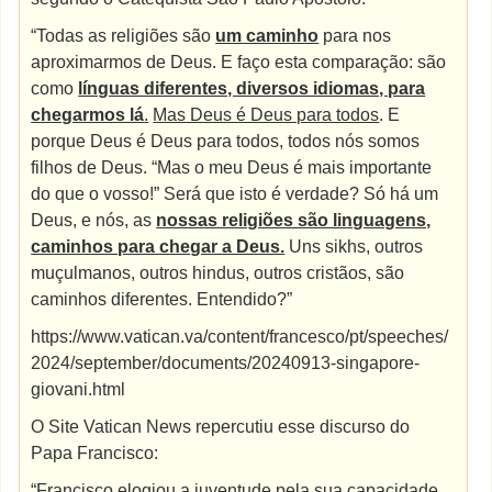
“Todas as religiões são
um caminho
para nos
aproximarmos de Deus. E faço esta comparação: são
como
línguas diferentes, diversos idiomas, para
chegarmos lá
.
Mas Deus é Deus para todos
. E
porque Deus é Deus para todos, todos nós somos
filhos de Deus. “Mas o meu Deus é mais importante
do que o vosso!” Será que isto é verdade? Só há um
Deus, e nós, as
nossas religiões são linguagens,
caminhos para chegar a Deus.
Uns sikhs, outros
muçulmanos, outros hindus, outros cristãos, são
caminhos diferentes. Entendido?”
https://www.vatican.va/content/francesco/pt/speeches/
2024/september/documents/20240913-singapore-
giovani.html
O Site Vatican News repercutiu esse discurso do
Papa Francisco:
“Francisco elogiou a juventude pela sua capacidade