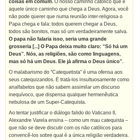
coisas em comum.
O nosso caminho católico que é
aquele único caminho que chega a Deus. Agora, você
não pode querer que numa reunião inter-religiosa o
Papa chega e fala: todos querem chegar a Deus,
todos são bonitos, mas só um verdadeiramente salva.
O papa não falaria isso, seria uma grande
grosseria [...] O Papa deixa muito claro: “Só há um
Deus”. Nós, as religiões, são como linguagens,
mas só há um Deus. Ele já afirma o Deus único”.
O malabarismo do “Catequetista” é uma ofensa aos
seus catequizandos. É tratá-los insultuosamente como
analfabetos que não sabem assimilar um discurso
inequívoco, que dispensa qualquer hermenêutica
nebulosa de um Super-Catequista.
Ao tentar justificar o diálogo falido do Vaticano II,
Alexandre Varela ensina – como um mau catequista –
que não se deve discutir com os não católicos para
convencê-los sobre qual é a única religião verdadeira.