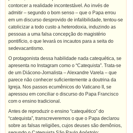
contorcer a realidade incontestável. Ao invés de
admitir – segundo o bom senso – que o Papa errou
em um discurso desprovido de infalibilidade, tentou-se
catolicizar a todo custo a heterodoxia, induzindo as
pessoas a uma falsa concepção do magistério
pontifício, o que levará os incautos para a seita do
sedevacantismo.
O protagonista dessa habilidade nada catequética, se
apresenta no Instagram como o “Catequista”. Trata-se
de um Diácono-Jornalista – Alexandre Varela – que
parece não conhecer suficientemente a doutrina da
Igreja. Nos passos ecumênicos do Vaticano II, se
apressou em conciliar o discurso do Papa Francisco
com o ensino tradicional.
Antes de reproduzir o ensino “catequético” do
“catequista”, transcreveremos o que o Papa declarou
sobre as falsas religiões, cujos deuses são demônios,
segundo o Catequista São Paulo Apóstolo: