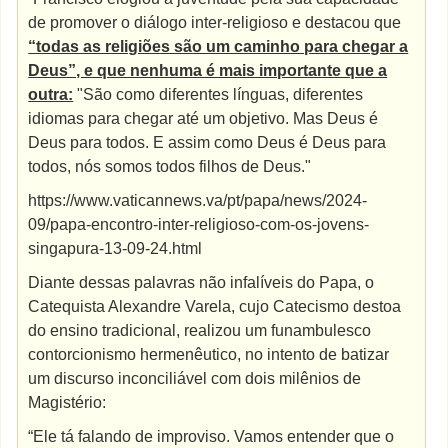
de promover o diálogo inter-religioso e destacou que
“todas as religiões são um caminho para chegar a
Deus”, e que nenhuma é mais importante que a
outra:
"São como diferentes línguas, diferentes
idiomas para chegar até um objetivo. Mas Deus é
Deus para todos. E assim como Deus é Deus para
todos, nós somos todos filhos de Deus."
https://www.vaticannews.va/pt/papa/news/2024-
09/papa-encontro-inter-religioso-com-os-jovens-
singapura-13-09-24.html
Diante dessas palavras não infalíveis do Papa, o
Catequista Alexandre Varela, cujo Catecismo destoa
do ensino tradicional, realizou um funambulesco
contorcionismo hermenêutico, no intento de batizar
um discurso inconciliável com dois milênios de
Magistério:
“Ele tá falando de improviso. Vamos entender que o