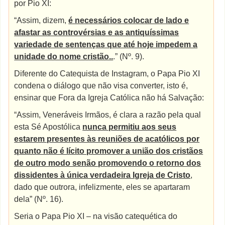
por Pio XI:
“Assim, dizem,
é necessários colocar de lado e
afastar as controvérsias e as antiquíssimas
variedade de sentenças que até hoje impedem a
unidade do nome cristão..
.” (Nº. 9).
Diferente do Catequista de Instagram, o Papa Pio XI
condena o diálogo que não visa converter, isto é,
ensinar que Fora da Igreja Católica não há Salvação:
“Assim, Veneráveis Irmãos, é clara a razão pela qual
esta Sé Apostólica
nunca permitiu aos seus
estarem presentes às reuniões de acatólicos por
quanto não é lícito promover a união dos cristãos
de outro modo senão promovendo o retorno dos
dissidentes à única verdadeira Igreja de Cristo
,
dado que outrora, infelizmente, eles se apartaram
dela” (Nº. 16).
Seria o Papa Pio XI – na visão catequética do