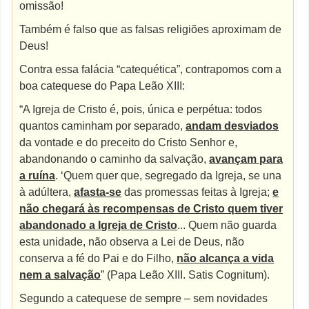
omissão!
Também é falso que as falsas religiões aproximam de
Deus!
Contra essa falácia “catequética”, contrapomos com a
boa catequese do Papa Leão XIII:
“A Igreja de Cristo é, pois, única e perpétua: todos
quantos caminham por separado,
andam desviados
da vontade e do preceito do Cristo Senhor e,
abandonando o caminho da salvação,
avançam para
a ruína
. ‘Quem quer que, segregado da Igreja, se una
à adúltera,
afasta-se
das promessas feitas à Igreja;
e
não chegará às recompensas de Cristo quem tiver
abandonado a Igreja de Cristo
... Quem não guarda
esta unidade, não observa a Lei de Deus, não
conserva a fé do Pai e do Filho,
não alcança a vida
nem a salvação
” (Papa Leão XIII. Satis Cognitum).
Segundo a catequese de sempre – sem novidades