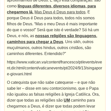
aproximarmos de Deus. E faço esta comparação: são
como
línguas diferentes, diversos idiomas, para
chegarmos lá.
Mas Deus é Deus para todos
. E
porque Deus é Deus para todos, todos nós somos
filhos de Deus. “Mas o meu Deus é mais importante
do que o vosso!” Será que isto é verdade? Só há um
Deus, e nós, as
nossas religiões são linguagens,
caminhos para chegar a Deus
. Uns sikh, outros
muçulmanos, outros hindus, outros cristãos, são
caminhos diferentes. Entendido?”
https://www.vatican.va/content/francesco/pt/events/eve
nt.dir.html/content/vaticanevents/pt/2024/9/13/singapor
e-giovani.html
O catequista que não sabe catequese – e que não
sabe ler – disse em seu contorcionismo, que o Papa
não igualou as falsas religiões à Igreja Católica. Ora,
dizer que todas as religiões são
UM
caminho para
chegarmos a Deus, é dizer que todas podem levar