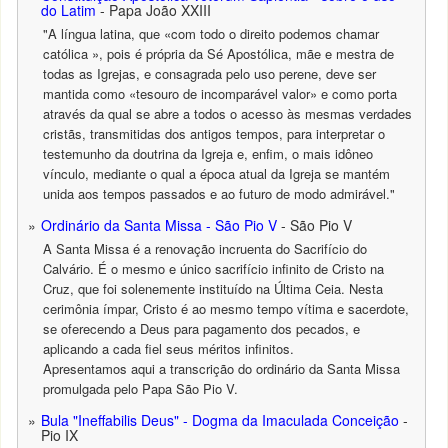
do Latim
- Papa João XXIII
"A língua latina, que «com todo o direito podemos chamar
católica », pois é própria da Sé Apostólica, mãe e mestra de
todas as Igrejas, e consagrada pelo uso perene, deve ser
mantida como «tesouro de incomparável valor» e como porta
através da qual se abre a todos o acesso às mesmas verdades
cristãs, transmitidas dos antigos tempos, para interpretar o
testemunho da doutrina da Igreja e, enfim, o mais idôneo
vínculo, mediante o qual a época atual da Igreja se mantém
unida aos tempos passados e ao futuro de modo admirável."
Ordinário da Santa Missa - São Pio V
- São Pio V
A Santa Missa é a renovação incruenta do Sacrifício do
Calvário. É o mesmo e único sacrifício infinito de Cristo na
Cruz, que foi solenemente instituído na Última Ceia. Nesta
cerimônia ímpar, Cristo é ao mesmo tempo vítima e sacerdote,
se oferecendo a Deus para pagamento dos pecados, e
aplicando a cada fiel seus méritos infinitos.
Apresentamos aqui a transcrição do ordinário da Santa Missa
promulgada pelo Papa São Pio V.
Bula "Ineffabilis Deus" - Dogma da Imaculada Conceição
-
Pio IX