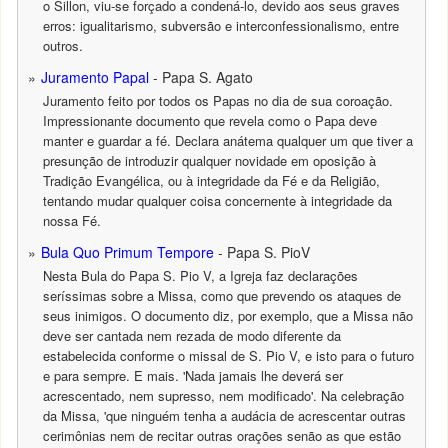
o Sillon, viu-se forçado a condená-lo, devido aos seus graves
erros: igualitarismo, subversão e interconfessionalismo, entre
outros.
Juramento Papal
- Papa S. Agato
Juramento feito por todos os Papas no dia de sua coroação.
Impressionante documento que revela como o Papa deve
manter e guardar a fé. Declara anátema qualquer um que tiver a
presunção de introduzir qualquer novidade em oposição à
Tradição Evangélica, ou à integridade da Fé e da Religião,
tentando mudar qualquer coisa concernente à integridade da
nossa Fé.
Bula Quo Primum Tempore
- Papa S. PioV
Nesta Bula do Papa S. Pio V, a Igreja faz declarações
seríssimas sobre a Missa, como que prevendo os ataques de
seus inimigos. O documento diz, por exemplo, que a Missa não
deve ser cantada nem rezada de modo diferente da
estabelecida conforme o missal de S. Pio V, e isto para o futuro
e para sempre. E mais. 'Nada jamais lhe deverá ser
acrescentado, nem supresso, nem modificado'. Na celebração
da Missa, 'que ninguém tenha a audácia de acrescentar outras
cerimônias nem de recitar outras orações senão as que estão