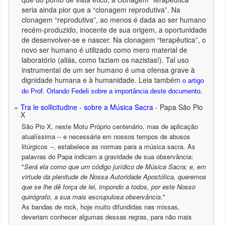
seria ainda pior que a “clonagem reprodutiva”. Na
clonagem “reprodutiva”, ao menos é dada ao ser humano
recém-produzido, inocente de sua origem, a oportunidade
de desenvolver-se e nascer. Na clonagem “terapêutica”, o
novo ser humano é utilizado como mero material de
laboratório (aliás, como faziam os nazistas!). Tal uso
instrumental de um ser humano é uma ofensa grave à
dignidade humana e à humanidade. Leia também
o artigo
.
do Prof. Orlando Fedeli sobre a importância deste documento
Tra le sollicitudine - sobre a Música Sacra
- Papa São Pio
X
São Pio X, neste Motu Próprio centenário, mas de aplicação
atualíssima -- e necessária em nossos tempos de abusos
litúrgicos --, estabelece as normas para a música sacra. As
palavras do Papa indicam a gravidade de sua observância:
"
Será ela como que um código jurídico de Música Sacra; e, em
virtude da plenitude de Nossa Autoridade Apostólica, queremos
que se lhe dê força de lei, impondo a todos, por este Nosso
quirógrafo, a sua mais escrupulosa observância
."
As bandas de rock, hoje muito difundidas nas missas,
deveriam conhecer algumas dessas regras, para não mais