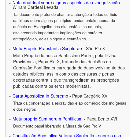
Nota doutrinal sobre alguns aspectos da evangelização
-
William Cardeal Levada
Tal documento pretende chamar a atenção a todos os fiéis
católicos sobre alguns princípios fundamentais acerca do
anúncio do Evangelho nas circunstâncias actuais,
esclarecendo importantes implicações de carácter
antropológico, eclesiológico e ecumênico.
Motu Proprio Praestantia Scripturae
- São Pio X
Motu Próprio de nosso Santíssimo Padre, pela Divina
Providência, Papa Pio X, tratando das decisões da
Comissão Pontífica encarregada do desenvolvimento dos
estudos bíblicos, assim como das censuras e penas
decretadas contra is que transgredirem as prescrições
publicadas contra os erros modernistas.
Carta Apostólica In Supremo
- Papa Gregório XVI
Trata da condenação à escravidão e ao comércio dos indígenas
e dos negros
Motu proprio Summorum Pontificum
- Papa Bento XVI
Documento papal liberando a Missa de São Pio V
Constituição Apostólica Veterum Sapientia - sobre o uso