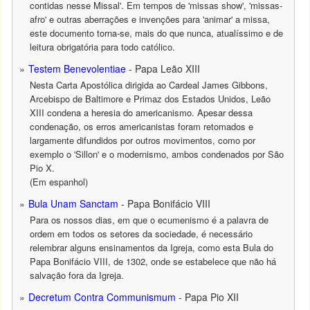
contidas nesse Missal'. Em tempos de 'missas show', 'missas-
afro' e outras aberrações e invenções para 'animar' a missa,
este documento torna-se, mais do que nunca, atualíssimo e de
leitura obrigatória para todo católico.
Testem Benevolentiae
- Papa Leão XIII
Nesta Carta Apostólica dirigida ao Cardeal James Gibbons,
Arcebispo de Baltimore e Primaz dos Estados Unidos, Leão
XIII condena a heresia do americanismo. Apesar dessa
condenação, os erros americanistas foram retomados e
largamente difundidos por outros movimentos, como por
exemplo o 'Sillon' e o modernismo, ambos condenados por São
Pio X.
(Em espanhol)
Bula Unam Sanctam
- Papa Bonifácio VIII
Para os nossos dias, em que o ecumenismo é a palavra de
ordem em todos os setores da sociedade, é necessário
relembrar alguns ensinamentos da Igreja, como esta Bula do
Papa Bonifácio VIII, de 1302, onde se estabelece que não há
salvação fora da Igreja.
Decretum Contra Communismum
- Papa Pio XII