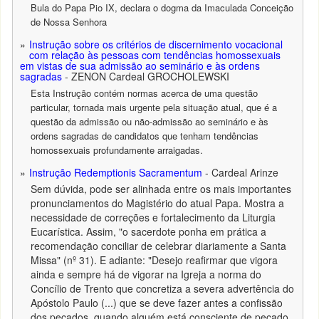
Bula do Papa Pio IX, declara o dogma da Imaculada Conceição
de Nossa Senhora
Instrução sobre os critérios de discernimento vocacional
com relação às pessoas com tendências homossexuais
em vistas de sua admissão ao seminário e às ordens
sagradas
- ZENON Cardeal GROCHOLEWSKI
Esta Instrução contém normas acerca de uma questão
particular, tornada mais urgente pela situação atual, que é a
questão da admissão ou não-admissão ao seminário e às
ordens sagradas de candidatos que tenham tendências
homossexuais profundamente arraigadas.
Instrução Redemptionis Sacramentum
- Cardeal Arinze
Sem dúvida, pode ser alinhada entre os mais importantes
pronunciamentos do Magistério do atual Papa. Mostra a
necessidade de correções e fortalecimento da Liturgia
Eucarística. Assim, "o sacerdote ponha em prática a
recomendação conciliar de celebrar diariamente a Santa
Missa" (nº 31). E adiante: "Desejo reafirmar que vigora
ainda e sempre há de vigorar na Igreja a norma do
Concílio de Trento que concretiza a severa advertência do
Apóstolo Paulo (...) que se deve fazer antes a confissão
dos pecados, quando alguém está consciente de pecado