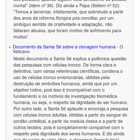
mortal" (Idem nº 36). Diz ainda o Papa (Ibidem nº 52):
"Temos a lamentar, infelizmente, que sobretudo a partir
dos anos da reforma litúrgica pós-conciliar, por um
ambíguo sentido de criatividade e adaptação, não
faltaram abusos, que foram motivo de sofrimento para
muitos".
Documento da Santa Sé sobre a clonagem humana
- O
Vaticano
Neste documento a Santa Sé explica a polêmica questão
das pesquisas com células-tronco. De forma clara e
definitiva, com várias referências científicas, condena o
uso de células-tronco embrionárias, obtidas pela
destruição de embriões humanos, ainda que por um
objetivo nobre, pois isso é incompatível com o
fundamento e os motivos da investigação biomédica
humana, ou seja, o respeito da dignidade do ser humano.
Por outro lado, a Santa Sé aplaude e encoraja a pesquisa
com células-tronco adultas, obtidas a partir do sangue do
cordão umbilical, a partir da medula óssea e a partir de
outros tecidos, pois é completamente compatível com o
respeito pela dignidade dos seres humanos. E diz ainda
que do ponto de vista ético, a clonagem "terapêutica"