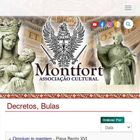
Toggl
naviga
Buscar
Decretos, Bulas
Ordenar Por:
Omnium in mentem
- Papa Bento XVI