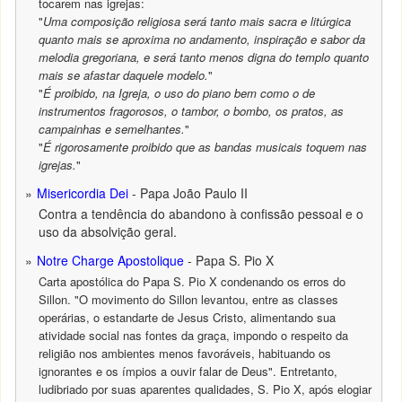
tocarem nas igrejas:
"
Uma composição religiosa será tanto mais sacra e litúrgica
quanto mais se aproxima no andamento, inspiração e sabor da
melodia gregoriana, e será tanto menos digna do templo quanto
mais se afastar daquele modelo.
"
"
É proibido, na Igreja, o uso do piano bem como o de
instrumentos fragorosos, o tambor, o bombo, os pratos, as
campainhas e semelhantes.
"
"
É rigorosamente proibido que as bandas musicais toquem nas
igrejas.
"
Misericordia Dei
- Papa João Paulo II
Contra a tendência do abandono à confissão pessoal e o
uso da absolvição geral.
Notre Charge Apostolique
- Papa S. Pio X
Carta apostólica do Papa S. Pio X condenando os erros do
Sillon. "O movimento do Sillon levantou, entre as classes
operárias, o estandarte de Jesus Cristo, alimentando sua
atividade social nas fontes da graça, impondo o respeito da
religião nos ambientes menos favoráveis, habituando os
ignorantes e os ímpios a ouvir falar de Deus". Entretanto,
ludibriado por suas aparentes qualidades, S. Pio X, após elogiar