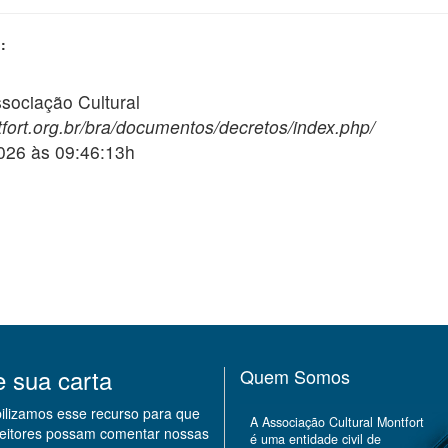
:
ciação Cultural
fort.org.br/bra/documentos/decretos/index.php/
2026 às 09:46:13h
e sua carta
Quem Somos
bilizamos esse recurso para que
A Associação Cultural Montfort
leitores possam comentar nossas
é uma entidade civil de