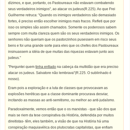
dízimos, e que, portanto, os Pastoureaux não estavam combatendo
seus verdadeiros inimigos", ao atacar os judeus(R.225). Ao que Frei
Guilherme retruca: "Quando os inimigos verdadeiros são demasiado
fortes, é preciso então escolher inimigos mais fracos. Refleti que por
isso os simples são assim chamados. Somente os poderosos sabem
sempre com muita clareza quem são os seus verdadeiros inimigos. Os
senhores não queriam que os pastorzinhos pusessem em risco seus
bens e foi uma grande sorte para eles que os chefes dos Pastoureaux
insinuassem a idéia de que muitas das riquezas estavam junto aos
judeus."
"Perguntei quem
tinha enfiado
na cabeça da multidão que era preciso
atacar os judeus. Salvatore não lembrava"(R.225. O sublinhado é
nosso).
Eram pois a exploração e a luta de classes que provocavam as
explosões heréticas que a classe dominante procurava desviar,
incitando as massas ao anti-semitismo, ou melhor ao anti-judaísmo.
Paradoxalmente, vemos então que o os marxistas - que são dos que
mais se riem da tese conspirativa da História, defendida por muitos
direitistas- têm, eles também, a visão de que na História há uma
conspiração maquiavélica dos plutocratas capitalistas, que enfiam