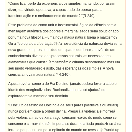
"Como ficar perto da experiência dos simples mantendo, por assim
dizer, sua virtude operativa, a capacidade de operar para a
transformação e o melhoramento do mundo? "(R.240).
Esse problema de como unir o instrumental lógico da ciência com a
mensagem autêntica dos pobres e marginalizados seria solucionado
por uma nova filosofia, - uma nova magia natural [seria o marxismo?
Ou a Teologia da Libertação?]-:"a nova ciência da natureza devia ser a
nova grande empresa dos doutores para coordenar, através de um
conhecimento diverso dos processos naturais, as necessidades
elementares que constituíam também o cúmulo desordenado mas em
seu modo verdadeiro e justo, das esperanças dos simples. A nova
ciência, a nova magia natural "(R.240).
A pura revolta, como a de Fra Dolcino, jamais poderá levar a cabo o
triunfo dos marginalizados. Racionalizada, ela só ajudará os
exploradores a manter o seu domínio.
"O inculto desatino de Dolcino e de seus pares [medievais ou atuais]
nunca porá em crise a ordem divina. Pregará a violência e morrerá
pela violência, não deixará traço, consumir-se-ão do modo como se
consome o carnaval, e não importa se durante a festa produzir-se-á na
terra, e por pouco tempo, a epifania do mundo ao avesso [o "world up