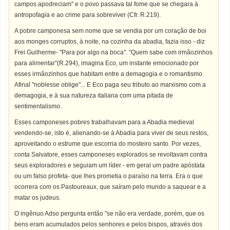
campos apodreciam" e o povo passava tal fome que se chegara à
antropofagia e ao crime para sobreviver (Cfr. R.219).
A pobre camponesa sem nome que se vendia por um coração de boi
aos monges corruptos, à noite, na cozinha da abadia, fazia isso - diz
Frei Guilherme- "Para por algo na boca". "Quem sabe com irmãozinhos
para alimentar"(R.294), imagina Eco, um instante emocionado por
esses irmãozinhos que habitam entre a demagogia e o romantismo.
Afinal "noblesse oblige"... E Eco paga seu tributo ao marxismo com a
demagogia, e à sua natureza italiana com uma pitada de
sentimentalismo.
Esses camponeses pobres trabalhavam para a Abadia medieval
vendendo-se, isto é, alienando-se à Abadia para viver de seus restos,
aproveitando o estrume que escorria do mosteiro santo. Por vezes,
conta Salvatore, esses camponeses explorados se revoltavam contra
seus exploradores e seguiam um líder - em geral um padre apóstata
ou um falso profeta- que lhes prometia o paraíso na terra. Era o que
ocorrera com os Pastoureaux, que saíram pelo mundo a saquear e a
matar os judeus.
O ingênuo Adso pergunta então "se não era verdade, porém, que os
bens eram acumulados pelos senhores e pelos bispos, através dos