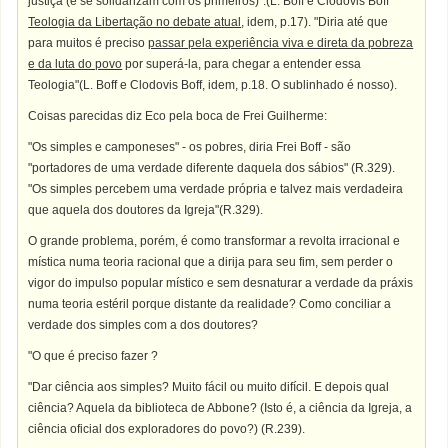
justiça (e se solidarizam com os primeiros)".(L. Boff e Clodovis Boff
Teologia da Libertação no debate atual
, idem, p.17). "Diria até que
para muitos é preciso
passar pela experiência viva e direta da pobreza
e da luta do povo
por superá-la, para chegar a entender essa
Teologia"(L. Boff e Clodovis Boff, idem, p.18. O sublinhado é nosso).
Coisas parecidas diz Eco pela boca de Frei Guilherme:
"Os simples e camponeses" - os pobres, diria Frei Boff - são
"portadores de uma verdade diferente daquela dos sábios" (R.329).
"Os simples percebem uma verdade própria e talvez mais verdadeira
que aquela dos doutores da Igreja"(R.329).
O grande problema, porém, é como transformar a revolta irracional e
mística numa teoria racional que a dirija para seu fim, sem perder o
vigor do impulso popular místico e sem desnaturar a verdade da práxis
numa teoria estéril porque distante da realidade? Como conciliar a
verdade dos simples com a dos doutores?
"O que é preciso fazer ?
"Dar ciência aos simples? Muito fácil ou muito difícil. E depois qual
ciência? Aquela da biblioteca de Abbone? (Isto é, a ciência da Igreja, a
ciência oficial dos exploradores do povo?) (R.239).