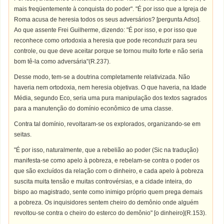
mais freqüentemente à conquista do poder". "É por isso que a Igreja de
Roma acusa de heresia todos os seus adversários? [pergunta Adso].
Ao que assente Frei Guilherme, dizendo: "É por isso, e por isso que
reconhece como ortodoxia a heresia que pode reconduzir para seu
controle, ou que deve aceitar porque se tornou muito forte e não seria
bom tê-la como adversária"(R.237).
Desse modo, tem-se a doutrina completamente relativizada. Não
haveria nem ortodoxia, nem heresia objetivas. O que haveria, na Idade
Média, segundo Eco, seria uma pura manipulação dos textos sagrados
para a manutenção do domínio econômico de uma classe.
Contra tal domínio, revoltaram-se os explorados, organizando-se em
seitas.
"É por isso, naturalmente, que a rebelião ao poder (Sic na tradução)
manifesta-se como apelo à pobreza, e rebelam-se contra o poder os
que são excluídos da relação com o dinheiro, e cada apelo à pobreza
suscita muita tensão e muitas controvérsias, e a cidade inteira, do
bispo ao magistrado, sente como inimigo próprio quem prega demais
a pobreza. Os inquisidores sentem cheiro do demônio onde alguém
revoltou-se contra o cheiro do esterco do demônio" [o dinheiro](R.153).