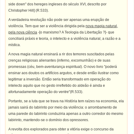
side down" dos hereges ingleses do século XVI, descrito por
Christopher Hill] (R.533).
A verdadeira revolução não pode ser apenas uma erupção de
violência. Tem que ser a violência dirigida pela
nova magia natural,
pela nova ciência
-[o marxismo? A Teologia da Libertação ?]- que
conciliará práxis e teoria, o intelecto e a violência natural, a razão e a
mística.
A nova magia natural ensinará a rir dos temores suscitados pelas
crenças religiosas alienantes (inferno, excomunhão) e de suas
promessas (céu, bem-aventurança espiritual). O novo livro "poderá
ensinar aos doutos os artifícios argutos, e desde então ilustrar como
legitimar a inversão. Então seria transformado em operação do
intelecto aquilo que no gesto irrefletido do aldeão é ainda e
afortunadamente operação do ventre"(R.533).
Portanto, se a luta que se trava na História tem raízes na economia, ela
jamais sairá do labirinto por meio da violência: o arrombamento de
uma parede do labirinto conduziria apenas a outro corredor do mesmo
labirinto, mantendo-se o domínio dos opressores.
A revolta dos explorados para obter a vitória exige o concurso da