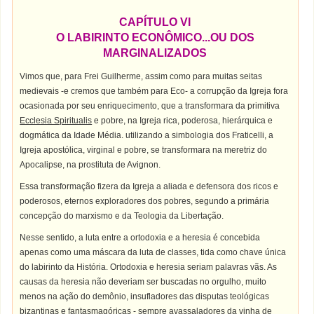
CAPÍTULO VI
O LABIRINTO ECONÔMICO...OU DOS
MARGINALIZADOS
Vimos que, para Frei Guilherme, assim como para muitas seitas
medievais -e cremos que também para Eco- a corrupção da Igreja fora
ocasionada por seu enriquecimento, que a transformara da primitiva
Ecclesia Spiritualis
e pobre, na Igreja rica, poderosa, hierárquica e
dogmática da Idade Média. utilizando a simbologia dos Fraticelli, a
Igreja apostólica, virginal e pobre, se transformara na meretriz do
Apocalipse, na prostituta de Avignon.
Essa transformação fizera da Igreja a aliada e defensora dos ricos e
poderosos, eternos exploradores dos pobres, segundo a primária
concepção do marxismo e da Teologia da Libertação.
Nesse sentido, a luta entre a ortodoxia e a heresia é concebida
apenas como uma máscara da luta de classes, tida como chave única
do labirinto da História. Ortodoxia e heresia seriam palavras vãs. As
causas da heresia não deveriam ser buscadas no orgulho, muito
menos na ação do demônio, insufladores das disputas teológicas
bizantinas e fantasmagóricas - sempre avassaladores da vinha de