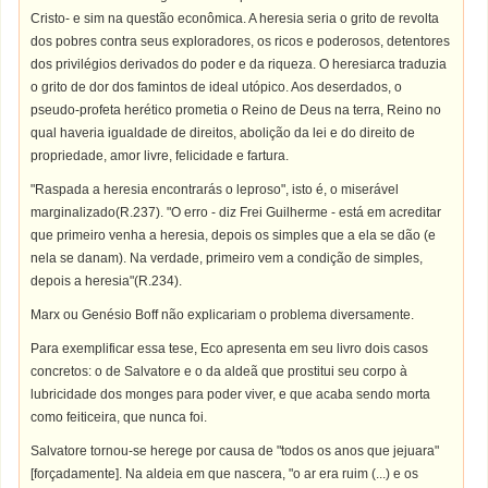
Cristo- e sim na questão econômica. A heresia seria o grito de revolta
dos pobres contra seus exploradores, os ricos e poderosos, detentores
dos privilégios derivados do poder e da riqueza. O heresiarca traduzia
o grito de dor dos famintos de ideal utópico. Aos deserdados, o
pseudo-profeta herético prometia o Reino de Deus na terra, Reino no
qual haveria igualdade de direitos, abolição da lei e do direito de
propriedade, amor livre, felicidade e fartura.
"Raspada a heresia encontrarás o leproso", isto é, o miserável
marginalizado(R.237). "O erro - diz Frei Guilherme - está em acreditar
que primeiro venha a heresia, depois os simples que a ela se dão (e
nela se danam). Na verdade, primeiro vem a condição de simples,
depois a heresia"(R.234).
Marx ou Genésio Boff não explicariam o problema diversamente.
Para exemplificar essa tese, Eco apresenta em seu livro dois casos
concretos: o de Salvatore e o da aldeã que prostitui seu corpo à
lubricidade dos monges para poder viver, e que acaba sendo morta
como feiticeira, que nunca foi.
Salvatore tornou-se herege por causa de "todos os anos que jejuara"
[forçadamente]. Na aldeia em que nascera, "o ar era ruim (...) e os