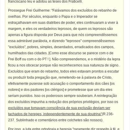
franciscano leu e adotou as teses dos Fraticelli.
Prossegue Frei Guilherme: "Falávamos dos excluídos do rebanho de
ovelhas. Por séculos, enquanto o Papa e o Imperador se
estraçalhavam em suas diatribes de poder, eles continuaram a viver à
margem, e eles os verdadeiros leprosos, de quem os leprosos são
apenas a figura disposta por Deus para que nós compreendêssemos
essa admirável parábola, e dizendo "leprosos" compreendêssemos
"excluídos", pobres, simples, deserdados, erradicados dos campos,
humilhados das cidades. [Como esse discurso se parece com o de
Frei Boff ou com o do PT ! ]. Não compreendemos, e o mistério da lepra
ficou a nos obcecar porque não reconhecemos sua natureza de signo.
Excluídos que eram do rebanho, todos eles estavam prontos a escutar
ou produzir toda pregação que, remetendo-se à palavra de Cristo,
efetivamente pusesse sob acusação o comportamento dos cães [os
nobres] e dos pastores [os clérigos] e prometesse que um dia eles
seriam punidos. Isso os poderosos sempre souberam. A reintegração
dos excluídos impunha a redução dos próprios privilégios, por isso os
excluídos que tomavam consciência de sua exclusão deviam ser
tachados de hereges, independentemente de sua doutrina"
(R.236-
237. Sublinhado e comentários entre colchetes são nossos).
Por isso, a luta entre ortodoxia e heresia "raramente diz respeito à fé, e