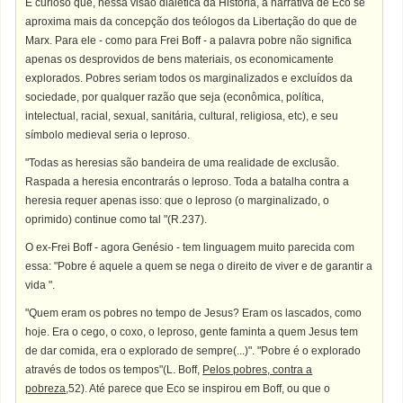
É curioso que, nessa visão dialética da História, a narrativa de Eco se
aproxima mais da concepção dos teólogos da Libertação do que de
Marx. Para ele - como para Frei Boff - a palavra pobre não significa
apenas os desprovidos de bens materiais, os economicamente
explorados. Pobres seriam todos os marginalizados e excluídos da
sociedade, por qualquer razão que seja (econômica, política,
intelectual, racial, sexual, sanitária, cultural, religiosa, etc), e seu
símbolo medieval seria o leproso.
"Todas as heresias são bandeira de uma realidade de exclusão.
Raspada a heresia encontrarás o leproso. Toda a batalha contra a
heresia requer apenas isso: que o leproso (o marginalizado, o
oprimido) continue como tal "(R.237).
O ex-Frei Boff - agora Genésio - tem linguagem muito parecida com
essa: "Pobre é aquele a quem se nega o direito de viver e de garantir a
vida ".
"Quem eram os pobres no tempo de Jesus? Eram os lascados, como
hoje. Era o cego, o coxo, o leproso, gente faminta a quem Jesus tem
de dar comida, era o explorado de sempre(...)". "Pobre é o explorado
através de todos os tempos"(L. Boff,
Pelos pobres, contra a
pobreza
,52). Até parece que Eco se inspirou em Boff, ou que o