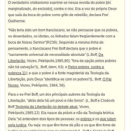
O verdadeiro cristianismo exprime-se nessa revolta do pobre [do
marginalizado, do excluído], contra o rico. Era a voz do próprio Deus
que saía da boca do pobre como grito de rebelião, declara Frei
Guilherme.
"Não teria sido um bom franciscano, se não pensasse que os pobres,
os deserdados, os idiotas, os iletrados falam freqüentemente com a
boca de Nosso Senhor"(R239). Seguindo a mesma linha de
pensamento, o franciscano Frei Boff declara que o pobre é
"sacramento universal de necessidade absoluta" (L.Boff,
Da
Libertação
, Vozes, Petrópolis,1985,90); "fora da opção pelos pobres
não há salvação"(L. Boff, idem, 63). e
Pelos pobres, contra a
pobreza,11)
; e que o pobre é a fonte magisterial da Teologia da
Libertação, pois Deus "identifica-se com os pobres"(L. Boff,
O Pai
Nosso
, Vozes, Petrópolis, 1984, 58).
Para o ex-Frei Boff, um dos principais autores da Teologia da
Libertação, "atrás dela há um povo e não livros". (L. Boff e Clodovis
Boff
Teologia da Libertação no debate atual
, Vozes,
Petrópolis,1985,12). Ela nasce da práxis e não da Teologia teórica.
Dela "só entendem dois tipos de pessoas: os
pobres
e os
que lutam
pela justiça
. Ou seja: os que têm fome de pão e os que têm fome de