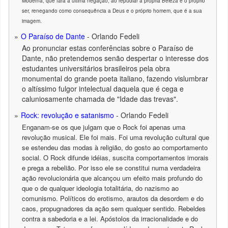
Moderna, que fará a última negação, ao repudiar a própria Beleza e o próprio
ser, renegando como consequência a Deus e o próprio homem, que é a sua
imagem.
O Paraíso de Dante
- Orlando Fedeli
Ao pronunciar estas conferências sobre o Paraíso de
Dante, não pretendemos senão despertar o interesse dos
estudantes universitários brasileiros pela obra
monumental do grande poeta italiano, fazendo vislumbrar
o altíssimo fulgor intelectual daquela que é cega e
caluniosamente chamada de "Idade das trevas".
Rock: revolução e satanismo
- Orlando Fedeli
Enganam-se os que julgam que o Rock foi apenas uma
revolução musical. Ele foi mais. Foi uma revolução cultural que
se estendeu das modas à religião, do gosto ao comportamento
social. O Rock difunde idéias, suscita comportamentos imorais
e prega a rebelião. Por isso ele se constitui numa verdadeira
ação revolucionária que alcançou um efeito mais profundo do
que o de qualquer ideologia totalitária, do nazismo ao
comunismo. Políticos do erotismo, arautos da desordem e do
caos, propugnadores da ação sem qualquer sentido. Rebeldes
contra a sabedoria e a lei. Apóstolos da irracionalidade e do