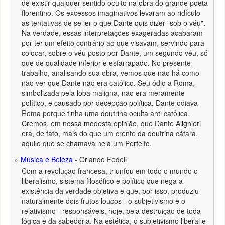
de existir qualquer sentido oculto na obra do grande poeta
florentino. Os excessos imaginativos levaram ao ridículo
as tentativas de se ler o que Dante quis dizer "sob o véu".
Na verdade, essas interpretações exageradas acabaram
por ter um efeito contrário ao que visavam, servindo para
colocar, sobre o véu posto por Dante, um segundo véu, só
que de qualidade inferior e esfarrapado. No presente
trabalho, analisando sua obra, vemos que não há como
não ver que Dante não era católico. Seu ódio a Roma,
simbolizada pela loba maligna, não era meramente
político, e causado por decepção política. Dante odiava
Roma porque tinha uma doutrina oculta anti católica.
Cremos, em nossa modesta opinião, que Dante Alighieri
era, de fato, mais do que um crente da doutrina cátara,
aquilo que se chamava nela um Perfeito.
Música e Beleza
- Orlando Fedeli
Com a revolução francesa, triunfou em todo o mundo o
liberalismo, sistema filosófico e político que nega a
existência da verdade objetiva e que, por isso, produziu
naturalmente dois frutos loucos - o subjetivismo e o
relativismo - responsáveis, hoje, pela destruição de toda
lógica e da sabedoria. Na estética, o subjetivismo liberal e