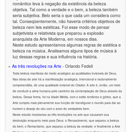
romântico leva à negação da existência da beleza
objetiva. Tal como a verdade e o bem, a beleza também
seria subjetiva. Belo seria o que cada um considera como
tal. Conseqüentemente, não haveria critérios objetivos de
beleza nem leis estéticas. Foi esse modo de pensar
subjetivista e relativista que preparou a explosão
anarquista da Arte Moderna, em nossos dias.
Neste estudo apresentamos algumas regras de estética e
beleza na música. Analisamos alguns tipos de música à
luz dessas regras e sua influência na história.
As três revoluções na Arte
- Orlando Fedeli
Toda beleza manifesta de modo analógico as qualidades invisíveis de Deus.
Nas obras de arte há a manifestação analógica, intencional e racionalmente
compreendida, de uma qualidade invisível do Criador. A arte é, então, um meio
de conduzir a alma humana pelo caminho da contemplação de Deus através da
beleza. Dessa forma, foi na Idade Média, com o estilo românico e gótico, que a
Arte cumpriu mais plenamente sua função de transfigurar o mundo para dar ao
homem o desejo do céu com o amor do verdadeiro bem.
Neste estudo mostramos as três revoluções na arte que causaram sua
destruição enquanto meio para Deus: o Renascimento, que separou a beleza
do bem; o Romantismo, que separou a beleza da verdade; e finalmente a Arte