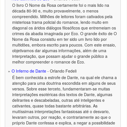
O livro O Nome da Rosa certamente foi o mais lido na
década 80-90 e, muito provavelmente, o menos
compreendido. Milhões de leitores foram cativados pela
misteriosa trama policial do romance, lendo muito em
diagonal os áridos diálogos filosóficos que entremeiam os
crimes da abadia imaginada por Eco. O grande êxito de O
Nome da Rosa consistiu em ter sido um livro lido por
multidões, embora escrito para poucos. Com este ensaio,
objetivamos dar algumas informações, além de uma
interpretação, que possam ajudar o grande público a
melhor compreender o romance de Eco.
O Inferno de Dante
- Orlando Fedeli
É bem conhecida a estrofe de Dante, na qual ele chama a
atenção para uma doutrina escondida em alguns de seus
versos. Sobre esse terceto, fundamentaram-se muitas
interpretações esotéricas dos textos de Dante, algumas
delirantes e descabeladas, outras até inteligentes e
cativantes, quase todas bastante arbitrárias. As
muitíssimas interpretações fantasiosas até o desvario,
levaram outros, por reação, e contrariamente ao que o
próprio Dante confessa e explica, a negar a possibilidade