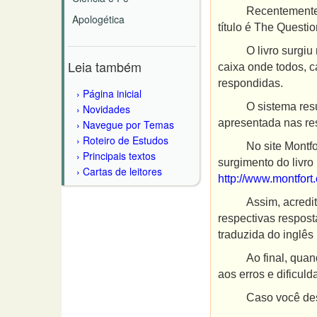
Recentemente,
Apologética
título é The Questi
O livro surgiu nos
Leia também
caixa onde todos, c
respondidas.
Página inicial
O sistema resulto
Novidades
apresentada nas re
Navegue por Temas
Roteiro de Estudos
No site Montfort 
Principais textos
surgimento do livro
Cartas de leitores
http://www.montfort
Assim, acreditamos
respectivas respost
traduzida do inglês
Ao final, quando 
aos erros e dificul
Caso você deseje o