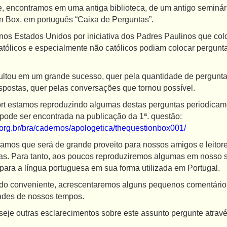
 encontramos em uma antiga biblioteca, de um antigo seminári
on Box, em português “Caixa de Perguntas”.
 Estados Unidos por iniciativa dos Padres Paulinos que col
atólicos e especialmente não católicos podiam colocar pergun
u em um grande sucesso, quer pela quantidade de perguntas
spostas, quer pelas conversações que tornou possível.
estamos reproduzindo algumas destas perguntas periodicamen
 pode ser encontrada na publicação da 1ª. questão:
.org.br/bra/cadernos/apologetica/thequestionbox001/
 que será de grande proveito para nossos amigos e leitores
as. Para tanto, aos poucos reproduziremos algumas em nosso sit
 para a língua portuguesa em sua forma utilizada em Portugal.
conveniente, acrescentaremos alguns pequenos comentários 
dades de nossos tempos.
utras esclarecimentos sobre este assunto pergunte através 