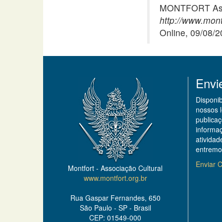
MONTFORT Asso
http://www.mont
Online, 09/08/
Envi
Disponi
nossos 
publicaç
informa
ativida
entremo
Enviar C
Montfort - Associação Cultural
www.montfort.org.br
Rua Gaspar Fernandes, 650
São Paulo - SP - Brasil
CEP: 01549-000