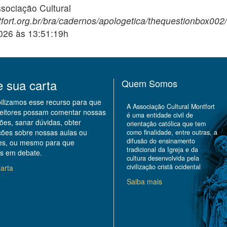
ciação Cultural
fort.org.br/bra/cadernos/apologetica/thequestionbox002/
2026 às 13:51:19h
e sua carta
Quem Somos
bilizamos esse recurso para que
A Associação Cultural Montfort
leitores possam comentar nossas
é uma entidade civil de
ões, sanar dúvidas, obter
orientação católica que tem
ções sobre nossas aulas ou
como finalidade, entre outras, a
difusão do ensinamento
des, ou mesmo para que
tradicional da Igreja e da
s em debate.
cultura desenvolvida pela
civilização cristã ocidental
arta
Saiba mais