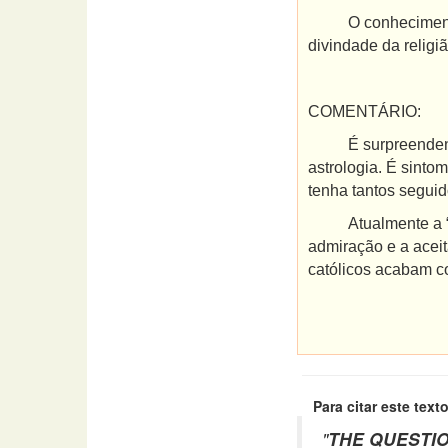
O conhecimento do
divindade da religi
COMENTÁRIO:
É surpreendente, q
astrologia. É sinto
tenha tantos seguid
Atualmente a “dire
admiração e a acei
católicos acabam c
Para citar este texto
"
THE QUESTIO