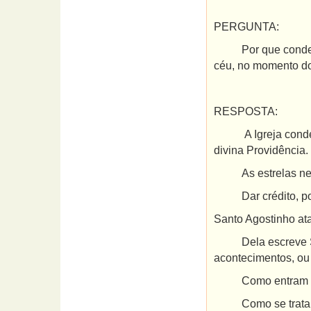
PERGUNTA:
Por que condena a 
céu, no momento d
RESPOSTA:
A Igreja condena a
divina Providência.
As estrelas nenhum
Dar crédito, portan
Santo Agostinho at
Dela escreve São T
acontecimentos, ou 
Como entram nela 
Como se trata de 