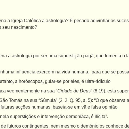
Igreja Católica a astrologia? É pecado adivinhar os suces
o seu nascimento?
 astrologia por ser uma superstição pagã, que fomenta o fat
a influência exercem na vida humana, para que se possa adi
to, a horóscopos, guiar-se por eles, é ultra-ridículo
aca veementemente na sua “
Cidade de Deus
” (8,19), esta super
omás na sua “Súmula” (2. 2. Q. 95, a. 5): “O que observa as 
futuras acções humanas, baseia-se em vã e falsa opinião.
superstições e intervenção demoníaca, é ilícita”.
futuros contingentes, nem mesmo o demónio os conhece de 