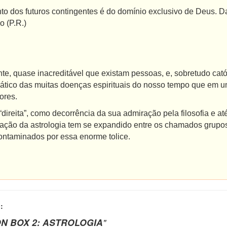
s futuros contingentes é do domínio exclusivo de Deus. Daí
ão (P.R.)
uase inacreditável que existam pessoas, e, sobretudo catól
mático das muitas doenças espirituais do nosso tempo que em u
ores.
ita”, como decorrência da sua admiração pela filosofia e até
tação da astrologia tem se expandido entre os chamados grupos
ontaminados por essa enorme tolice.
:
N BOX 2: ASTROLOGIA
"