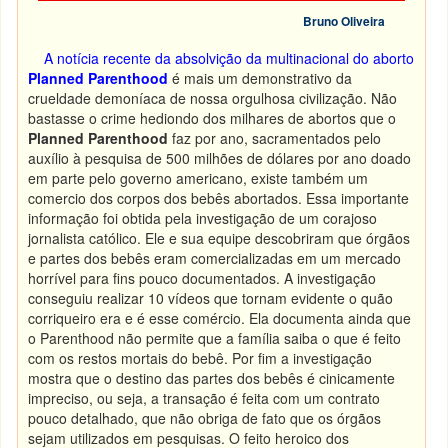
Bruno Oliveira
A notícia recente da absolvição da multinacional do aborto
Planned Parenthood
é mais um demonstrativo da
crueldade demoníaca de nossa orgulhosa civilização. Não
bastasse o crime hediondo dos milhares de abortos que o
Planned Parenthood
faz por ano, sacramentados pelo
auxílio à pesquisa de 500 milhões de dólares por ano doado
em parte pelo governo americano, existe também um
comercio dos corpos dos bebês abortados. Essa importante
informação foi obtida pela investigação de um corajoso
jornalista católico. Ele e sua equipe descobriram que órgãos
e partes dos bebês eram comercializadas em um mercado
horrível para fins pouco documentados. A investigação
conseguiu realizar 10 vídeos que tornam evidente o quão
corriqueiro era e é esse comércio. Ela documenta ainda que
o Parenthood não permite que a família saiba o que é feito
com os restos mortais do bebê. Por fim a investigação
mostra que o destino das partes dos bebês é cinicamente
impreciso, ou seja, a transação é feita com um contrato
pouco detalhado, que não obriga de fato que os órgãos
sejam utilizados em pesquisas. O feito heroico dos