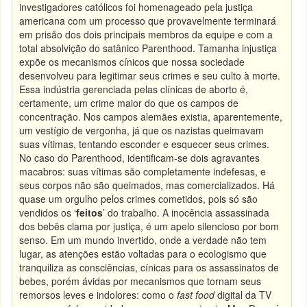
investigadores católicos foi homenageado pela justiça
americana com um processo que provavelmente terminará
em prisão dos dois principais membros da equipe e com a
total absolvição do satânico Parenthood. Tamanha injustiça
expõe os mecanismos cínicos que nossa sociedade
desenvolveu para legitimar seus crimes e seu culto à morte.
Essa indústria gerenciada pelas clínicas de aborto é,
certamente, um crime maior do que os campos de
concentração. Nos campos alemães existia, aparentemente,
um vestígio de vergonha, já que os nazistas queimavam
suas vítimas, tentando esconder e esquecer seus crimes.
No caso do Parenthood, identificam-se dois agravantes
macabros: suas vítimas são completamente indefesas, e
seus corpos não são queimados, mas comercializados. Há
quase um orgulho pelos crimes cometidos, pois só são
vendidos os ‘
feitos
’ do trabalho. A inocência assassinada
dos bebês clama por justiça, é um apelo silencioso por bom
senso. Em um mundo invertido, onde a verdade não tem
lugar, as atenções estão voltadas para o ecologismo que
tranquiliza as consciências, cínicas para os assassinatos de
bebes, porém ávidas por mecanismos que tornam seus
remorsos leves e indolores: como o
fast food
digital da TV