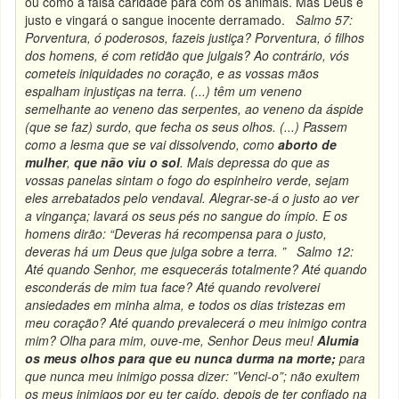
ou como a falsa caridade para com os animais. Mas Deus é
justo e vingará o sangue inocente derramado.
Salmo 57:
Porventura, ó poderosos, fazeis justiça? Porventura, ó filhos
dos homens, é com retidão que julgais?
Ao contrário, vós
cometeis iniquidades no coração, e as vossas mãos
espalham injustiças na terra. (...) têm um veneno
semelhante ao veneno das serpentes, ao veneno da áspide
(que se faz) surdo, que fecha os seus olhos. (...)
Passem
como a lesma que se vai dissolvendo, como
aborto de
mulher
,
que não viu o sol
.
Mais depressa do que as
vossas panelas sintam o fogo do espinheiro verde, sejam
eles arrebatados pelo vendaval.
Alegrar-se-á o justo ao ver
a vingança; lavará os seus pés no sangue do ímpio.
E os
homens dirão: “Deveras há recompensa para o justo,
deveras há um Deus que julga sobre a terra. ”
Salmo 12:
Até quando Senhor, me esquecerás totalmente? Até quando
esconderás de mim tua face?
Até quando revolverei
ansiedades em minha alma, e todos os dias tristezas em
meu coração?
Até quando prevalecerá o meu inimigo contra
mim? Olha para mim, ouve-me, Senhor Deus meu!
Alumia
os meus olhos para que eu nunca durma na morte;
para
que nunca meu inimigo possa dizer: ”Venci-o”; não exultem
os meus inimigos por eu ter caído, depois de ter confiado na