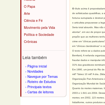
O Papa
O
título acima é propositada
Arte
de sofisticadas quadrilhas, 
fortuna surrupiada e destruir
Ciência e Fé
o articulista propusesse a le
Movimento pela Vida
Seria total absurdo. Mas não
abortar”, em vez de propor qu
Política e Sociedade
propõe que as mulheres tenha
Crônicas
crime em “clínicas particular
em “clínicas clandestinas” e
O texto refere-se a dados pub
Leia também
Bemfam). A nefanda organizaçã
fraudar dados e manipular inf
31% das gravidezes terminam 
Página inicial
Em 1990, um jornal do Rio de 
Novidades
mil? Talvez 10 mil? A dra. Zi
Navegue por Temas
Organização Pan-Americana de
Roteiro de Estudos
Organização Mundial de Saúd
Principais textos
Quanto às mortes maternas, 
Cartas de leitores
2003 e 1.641 em 2004. Desse
mortes; em 2002, 115 mortes;
hidatiforme, outros produtos 