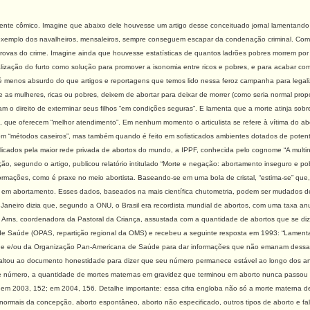
mente cômico. Imagine que abaixo dele houvesse um artigo desse conceituado jornal lamentando
a exemplo dos navalheiros, mensaleiros, sempre conseguem escapar da condenação criminal. Com 
 provas do crime. Imagine ainda que houvesse estatísticas de quantos ladrões pobres morrem po
galização do furto como solução para promover a isonomia entre ricos e pobres, e para acabar com
 é menos absurdo do que artigos e reportagens que temos lido nessa feroz campanha para legal
e as mulheres, ricas ou pobres, deixem de abortar para deixar de morrer (como seria normal propo
m o direito de exterminar seus filhos “em condições seguras”. E lamenta que a morte atinja so
es”, que oferecem “melhor atendimento”. Em nenhum momento o articulista se refere à vítima do 
 com “métodos caseiros”, mas também quando é feito em sofisticados ambientes dotados de poten
licados pela maior rede privada de abortos do mundo, a IPPF, conhecida pelo cognome “A multina
o, segundo o artigo, publicou relatório intitulado “Morte e negação: abortamento inseguro e p
ormações, como é praxe no meio abortista. Baseando-se em uma bola de cristal, “estima-se” que, n
em abortamento. Esses dados, baseados na mais científica chutometria, podem ser mudados de
Janeiro dizia que, segundo a ONU, o Brasil era recordista mundial de abortos, com uma taxa anu
lda Arns, coordenadora da Pastoral da Criança, assustada com a quantidade de abortos que se diz
 Saúde (OPAS, repartição regional da OMS) e recebeu a seguinte resposta em 1993: “Lamenta
e e/ou da Organização Pan-Americana de Saúde para dar informações que não emanam dessas i
faltou ao documento honestidade para dizer que seu número permanece estável ao longo dos 
 número, a quantidade de mortes maternas em gravidez que terminou em aborto nunca passou 
 em 2003, 152; em 2004, 156. Detalhe importante: essa cifra engloba não só a morte materna d
anormais da concepção, aborto espontâneo, aborto não especificado, outros tipos de aborto e f