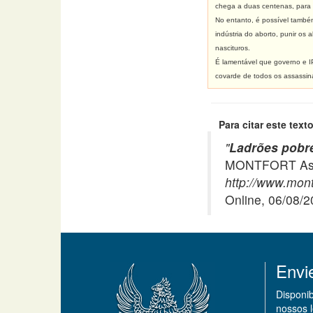
chega a duas centenas, para 
No entanto, é possível também
indústria do aborto, punir os 
nascituros.
É lamentável que governo e IP
covarde de todos os assassin
Para citar este texto
"
Ladrões pobre
MONTFORT Asso
http://www.mont
Online, 06/08/
Envi
Disponi
nossos 