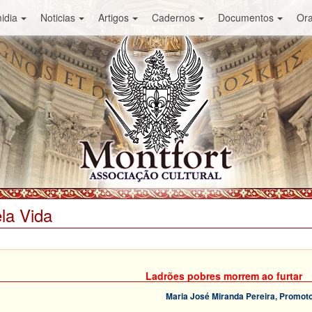
idia
Noticias
Artigos
Cadernos
Documentos
Or
la Vida
Ladrões pobres morrem ao furtar
Maria José Miranda Pereira, Promotor