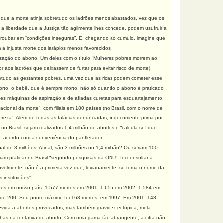
 que a morte atinja sobretudo os ladrões menos abastados, vez que os
a liberdade que a Justiça tão agilmente lhes concede, podem usufruir a
r roubar em “condições inseguras”. E, chegando ao cúmulo, imagine que
 a injusta morte dos larápios menos favorecidos.
ização do aborto. Um deles com o título “Mulheres pobres morrem ao
r aos ladrões que deixassem de furtar para evitar risco de morte),
bretudo as gestantes pobres, uma vez que as ricas podem cometer esse
aborto, o bebê, que é sempre morto, não só quando o aborto é praticado
tes máquinas de aspiração e de afiadas curetas para esquartejamento.
cional da morte”, com filiais em 180 países (no Brasil, com o nome de
obreza”. Além de todas as falácias denunciadas, o documento prima por
o Brasil, sejam realizados 1,4 milhão de abortos e “calcula-se” que
 acordo com a conveniência do panfletador.
al de 3 milhões. Afinal, são 3 milhões ou 1,4 milhão? Ou seriam 100
iam praticar no Brasil “segundo pesquisas da ONU”, foi consultar a
velmente, não é a primeira vez que, levianamente, se toma o nome da
nstituições”.
anos em nosso país: 1.577 mortes em 2001, 1.655 em 2002, 1.584 em
de 200. Seu ponto máximo foi 163 mortes, em 1997. Em 2001, 148
evida a abortos provocados, mas também gravidez ectópica, mola
alhas na tentativa de aborto. Com uma gama tão abrangente, a cifra não