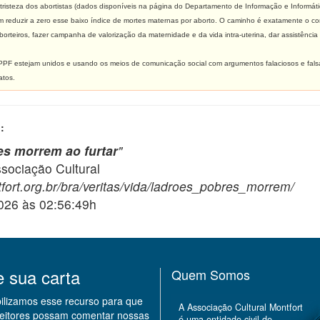
tristeza dos abortistas (dados disponíveis na página do Departamento de Informação e Informá
 reduzir a zero esse baixo índice de mortes maternas por aborto. O caminho é exatamente o contr
aborteiros, fazer campanha de valorização da maternidade e da vida intra-uterina, dar assistênci
PF estejam unidos e usando os meios de comunicação social com argumentos falaciosos e falsas 
atos.
:
s morrem ao furtar
"
ciação Cultural
fort.org.br/bra/veritas/vida/ladroes_pobres_morrem/
2026 às 02:56:49h
e sua carta
Quem Somos
bilizamos esse recurso para que
A Associação Cultural Montfort
leitores possam comentar nossas
é uma entidade civil de