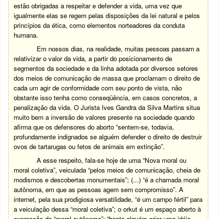
estão obrigadas a respeitar e defender a vida, uma vez que
igualmente elas se regem pelas disposições da lei natural e pelos
princípios da ética, como elementos norteadores da conduta
humana.
Em nossos dias, na realidade, muitas pessoas passam a
relativizar o valor da vida, a partir do posicionamento de
segmentos da sociedade e da linha adotada por diversos setores
dos meios de comunicação de massa que proclamam o direito de
cada um agir de conformidade com seu ponto de vista, não
obstante isso tenha como conseqüência, em casos concretos, a
penalização da vida. O Jurista Ives Gandra da Silva Martins situa
muito bem a inversão de valores presente na sociedade quando
afirma que os defensores do aborto “sentem-se, todavia,
profundamente indignados se alguém defender o direito de destruir
ovos de tartarugas ou fetos de animais em extinção”.
A esse respeito, fala-se hoje de uma “Nova moral ou
moral coletiva”, veiculada “pelos meios de comunicação, cheia de
modismos e descobertas monumentais”; (...) “é a chamada moral
autônoma, em que as pessoas agem sem compromisso”. A
internet, pela sua prodigiosa versatilidade, “é um campo fértil” para
a veiculação dessa “moral coletiva”; o orkut é um espaço aberto à
expressão da “moral autônoma”: “basta alguém criar uma idéia