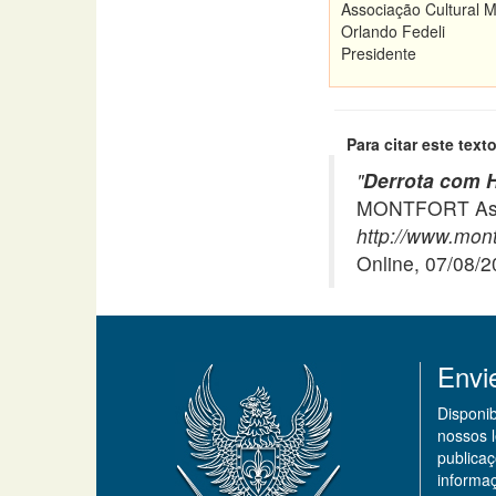
Associação Cultural M
Orlando Fedeli
Presidente
Para citar este texto
"
Derrota com 
MONTFORT Asso
http://www.mont
Online, 07/08/
Envi
Disponi
nossos 
publicaç
informa