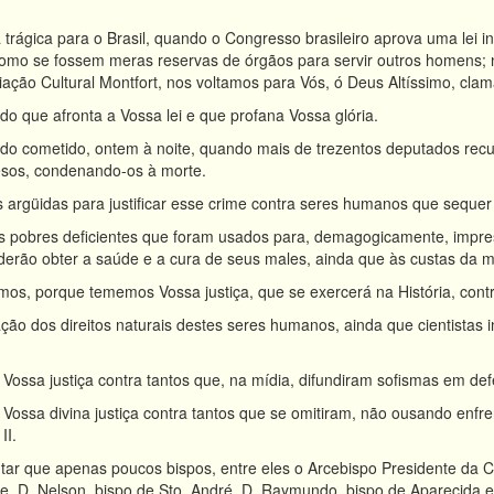
trágica para o Brasil, quando o Congresso brasileiro aprova uma lei
s, como se fossem meras reservas de órgãos para servir outros homens
ação Cultural Montfort, nos voltamos para Vós, ó Deus Altíssimo, clama
o que afronta a Vossa lei e que profana Vossa glória.
o cometido, ontem à noite, quando mais de trezentos deputados recusa
sos, condenando-os à morte.
 argüidas para justificar esse crime contra seres humanos que sequer 
os pobres deficientes que foram usados para, demagogicamente, impre
oderão obter a saúde e a cura de seus males, ainda que às custas da 
os, porque tememos Vossa justiça, que se exercerá na História, contra 
lação dos direitos naturais destes seres humanos, ainda que cientista
Vossa justiça contra tantos que, na mídia, difundiram sofismas em defe
Vossa divina justiça contra tantos que se omitiram, não ousando enfre
II.
ar que apenas poucos bispos, entre eles o Arcebispo Presidente da C
 D. Nelson, bispo de Sto. André, D. Raymundo, bispo de Aparecida e D.