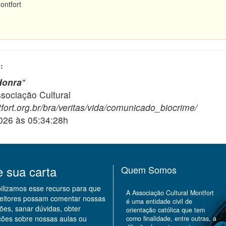
ontfort
:
Honra
"
ciação Cultural
fort.org.br/bra/veritas/vida/comunicado_biocrime/
2026 às 05:34:28h
e sua carta
Quem Somos
bilizamos esse recurso para que
A Associação Cultural Montfort
leitores possam comentar nossas
é uma entidade civil de
ões, sanar dúvidas, obter
orientação católica que tem
ções sobre nossas aulas ou
como finalidade, entre outras, a