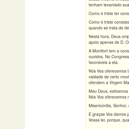
tenham levantado sua
Como é triste ter cons
Como é triste constat
quando se trata de de
Nesta hora, Deus onip
apoio apenas de D. Od
A Montfort tem a con
ouvidos. No Congresso
favoráveis a ela.
Nós Vos oferecemos ta
vaidade de certo mov
ofendem a Virgem Mari
Meu Deus, estivemos p
Nós Vos oferecemos n
Misericórdia, Senhor,
E graças Vos damos p
Vossa lei, porque, q