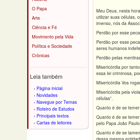
O Papa
Meu Deus, nesta hora 
utilizar suas célula
Arte
imenso, nós da Associ
Ciência e Fé
Perdão por esse pecad
Movimento pela Vida
Perdão por esse pecad
Política e Sociedade
seres humanos indefe
Crônicas
Perdão pelas mentiras
Misericórdia por tant
essa lei criminosa, p
Leia também
Misericórdia Vos rogam
Página inicial
Misericórdia pela vio
Novidades
células”.
Navegue por Temas
Quanto é de se temer 
Roteiro de Estudos
Principais textos
Quanto é de se temer 
Cartas de leitores
pelo Papa João Paulo 
Quanto é de se lament
dessa mesma entidade,