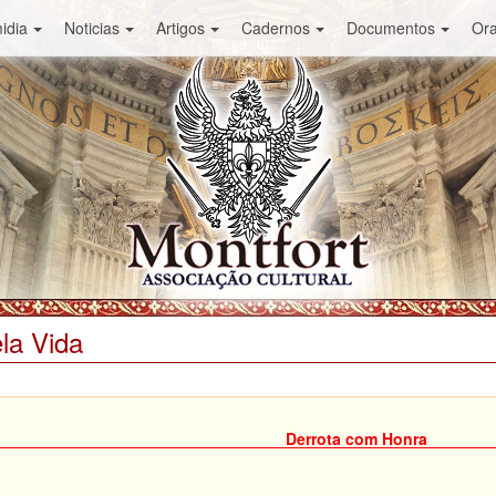
idia
Noticias
Artigos
Cadernos
Documentos
Or
la Vida
Derrota com Honra