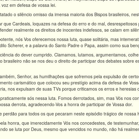
 voz em defesa de vossa lei.
tatado o silêncio omisso da imensa maioria dos Bispos brasileiros, nes
ar que Cardeais, loquazes na defesa do erro e do mal, desrespeitosos
fender realmente os direitos de inocentes indefesos, se calam em silên
otente, nós Vos oferecemos nossa luta, quase solitária, mas intemera
ilo Scherer, e a palavra do Santo Padre o Papa, assim como sua bençã
sciência do dever cumprido. Clamamos, lutamos, argumentamos, colhe
 brasileiro não se nos deu o direito de participar dos debates sobre e
mbém, Senhor, as humilhações que sofremos pela expulsão de certos loc
imento carismático que colocou seu prestígio acima da defesa de Vo
a, nos expulsam de suas TVs porque criticamos os erros e heresias d
raticamente sós nessa luta. Fomos derrotados, sim, mas Vós nos conce
ossa derrota, agradecendo-Vos a honra de participar de Vossa dor.
 e perdão para todos os que pecaram neste episódio trágico de nossa H
ela honra, que imerecidamente Vós nos concedestes, de testemunhar, 
uando se luta por Deus, mesmo que vencidos no mundo, não há realmen