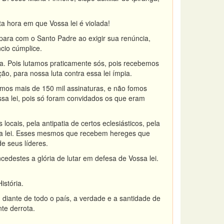
ta hora em que Vossa lei é violada!
 para com o Santo Padre ao exigir sua renúncia,
cio cúmplice.
ta. Pois lutamos praticamente sós, pois recebemos
o, para nossa luta contra essa lei ímpia.
mos mais de 150 mil assinaturas, e não fomos
ssa lei, pois só foram convidados os que eram
ais, pela antipatia de certos eclesiásticos, pela
ssa lei. Esses mesmos que recebem hereges que
e seus líderes.
destes a glória de lutar em defesa de Vossa lei.
istória.
diante de todo o país, a verdade e a santidade de
te derrota.