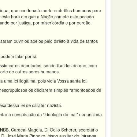
 iníqua, que condena à morte embriões humanos para
; nesta hora em que a Nação comete este pecado
ndo por justiça, por misericórdia e por perdão.
ram ouvir os apelos pelo direito à vida de tantos
podem falar por si.
ssionar os deputados, sendo iludidos de que, com
morte de outros seres humanos.
uma lei ilegítima, pois viola Vossa santa lei.
s inescrupulosos os declarem simples “amontoados de
sa dessa lei de caráter nazista.
ntar a conspiração da “ideologia do mal” denunciada
NBB, Cardeal Magela, D. Odilo Scherer, secretário
 José Maria Pinheiro, bispo auxiliar do Ipiranga,