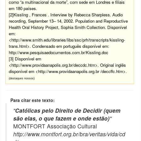
como “a multinacional da morte”, com sede em Londres e filiais
em 180 países.
[2]
Kissling
,
Frances
. Interview by Rebecca Sharpless. Audio
recording, September 13– 14, 2002. Population and Reproductive
Health Oral History Project, Sophia Smith Collection.
Disponível
em:
<
http://www.smith.edu/libraries/libs/ssc/prh/transcripts/kissling-
trans.html>. Condensado em português disponível em:
http://www.pesquisaedocumentos.com.br/Kissling.doc
[3]
Disponível em
<http://www.providaanapolis.org.br/deccdc.htm>. Original inglês
disponível em <http://www.providaanapolis.org.br /deccffc.htm>.
(destaques nossos)
Para citar este texto:
"
Católicas pelo Direito de Decidir (quem
são elas, o que fazem e onde estão)
"
MONTFORT Associação Cultural
http://www.montfort.org.br/bra/veritas/vida/cd