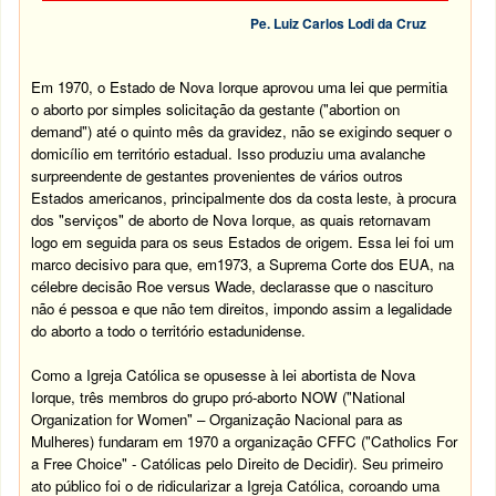
Pe. Luiz Carlos Lodi da Cruz
Em 1970, o Estado de Nova Iorque aprovou uma lei que permitia
o aborto por simples solicitação da gestante ("abortion on
demand") até o quinto mês da gravidez, não se exigindo sequer o
domicílio em território estadual. Isso produziu uma avalanche
surpreendente de gestantes provenientes de vários outros
Estados americanos, principalmente dos da costa leste, à procura
dos "serviços" de aborto de Nova Iorque, as quais retornavam
logo em seguida para os seus Estados de origem. Essa lei foi um
marco decisivo para que, em1973, a Suprema Corte dos EUA, na
célebre decisão Roe versus Wade, declarasse que o nascituro
não é pessoa e que não tem direitos, impondo assim a legalidade
do aborto a todo o território estadunidense.
Como a Igreja Católica se opusesse à lei abortista de Nova
Iorque, três membros do grupo pró-aborto NOW ("National
Organization for Women" – Organização Nacional para as
Mulheres) fundaram em 1970 a organização CFFC ("Catholics For
a Free Choice" - Católicas pelo Direito de Decidir). Seu primeiro
ato público foi o de ridicularizar a Igreja Católica, coroando uma