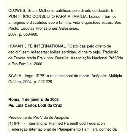
CLOWES, Brian. Mulheres católicas pelo direito de decidir. In:
PONTIFÍCIO CONSELHO PARA A FAMÍLIA. Lexicon: termos
ambíguos e discutidos sobre família, vida e questões éticas. São
Paulo: Escolas Profissionais Salesianas,
2007. p. 659-668.
HUMAN LIFE INTERNATIONAL. "Católicas pelo direito de
decidir" sem máscaras: idéias sórdidas, dinheiro sujo. Tradução
de Teresa Maria Freixinho. Brasília: Associação Nacional Pró-Vida
e Pró-Família, 2000.
SCALA, Jorge. IPPF: a multinacional da morte. Anápolis: Múltipla
Gráfica, 2004. p. 227-228
Roma, 4 de janeiro de 2008.
Pe. Luiz Carlos Lodi da Cruz
Presidente do Pró-Vida de Anápolis
[1]
IPPF - International Planned Pareenthood Federation
(Federação Internacional de Planejamento Familiar), conhecida