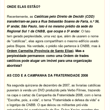
ONDE ELAS ESTÃO?
Recentemente, as
Católicas pelo Direito de Decidir (CDD)
transferiram-se para a Rua Sebastião Soares de Faria, n.º 56,
6º andar, São Paulo, isto é no mesmo prédio da sede do
Regional Sul 1 da CNBB, que ocupa o 5º andar
. O fato
tem gerado perplexidade, uma vez que, além de usarem o nome
de "católicas", elas agora compartilham o mesmo edifício usado
pelos Bispos. Na verdade, o prédio não pertence à CNBB, mas à
Ordem Carmelita (Província de Santo Elias)
.
Mas a
perplexidade permanece: como uma Ordem de frades
católicos pode alugar um imóvel para uma organização
abortista?
AS CDD E A CAMPANHA DA FRATERNIDADE 2008
Na segunda quinzena de dezembro de 2007, as livrarias católicas
puseram à venda um DVD produzido pela Verbo Filmes, trazendo
na capa o cartaz da Campanha da Fraternidade 2008, com o lema
"Escolhe, pois, a vida", o tema "Fraternidade e defesa da vida" e
o logotipo da CNBB. O que deixou os militantes pró-vida
estupefatos foi a participação da Sra. Dulce Xavier, membro das