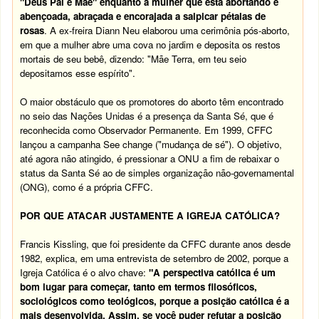
"Deus Pai e Mãe" enquanto a mulher que está abortando é
abençoada, abraçada e encorajada a salpicar pétalas de
rosas
. A ex-freira Diann Neu elaborou uma cerimônia pós-aborto,
em que a mulher abre uma cova no jardim e deposita os restos
mortais de seu bebê, dizendo: "Mãe Terra, em teu seio
depositamos esse espírito".
O maior obstáculo que os promotores do aborto têm encontrado
no seio das Nações Unidas é a presença da Santa Sé, que é
reconhecida como Observador Permanente. Em 1999, CFFC
lançou a campanha See change ("mudança de sé"). O objetivo,
até agora não atingido, é pressionar a ONU a fim de rebaixar o
status da Santa Sé ao de simples organização não-governamental
(ONG), como é a própria CFFC.
POR QUE ATACAR JUSTAMENTE A IGREJA CATÓLICA?
Francis Kissling, que foi presidente da CFFC durante anos desde
1982, explica, em uma entrevista de setembro de 2002, porque a
Igreja Católica é o alvo chave:
"A perspectiva católica é um
bom lugar para começar, tanto em termos filosóficos,
sociológicos como teológicos, porque a posição católica é a
mais desenvolvida. Assim, se você puder refutar a posição