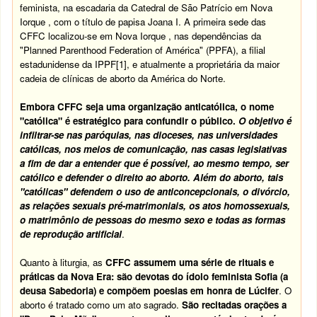
feminista, na escadaria da Catedral de São Patrício em Nova
Iorque , com o título de papisa Joana I. A primeira sede das
CFFC localizou-se em Nova Iorque , nas dependências da
"Planned Parenthood Federation of América" (PPFA), a filial
estadunidense da IPPF[1], e atualmente a proprietária da maior
cadeia de clínicas de aborto da América do Norte.
Embora CFFC seja uma organização anticatólica, o nome
"católica" é estratégico para confundir o público.
O objetivo é
infiltrar-se nas paróquias, nas dioceses, nas universidades
católicas, nos meios de comunicação, nas casas legislativas
a fim de dar a entender que é possível, ao mesmo tempo, ser
católico e defender o direito ao aborto. Além do aborto, tais
"católicas" defendem o uso de anticoncepcionais, o divórcio,
as relações sexuais pré-matrimoniais, os atos homossexuais,
o matrimônio de pessoas do mesmo sexo e todas as formas
de reprodução artificial
.
Quanto à liturgia, as
CFFC assumem uma série de rituais e
práticas da Nova Era: são devotas do ídolo feminista Sofia (a
deusa Sabedoria) e compõem poesias em honra de Lúcifer
. O
aborto é tratado como um ato sagrado.
São recitadas orações a