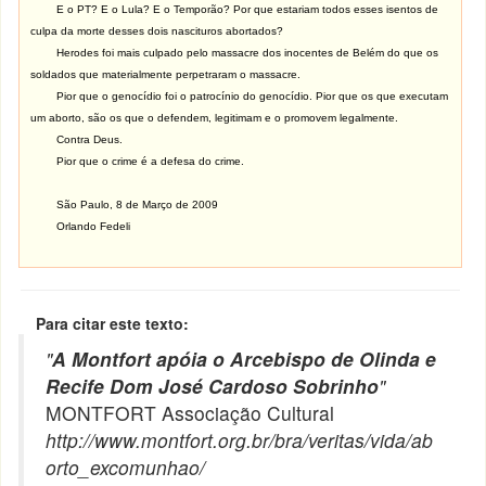
E o PT? E o Lula? E o Temporão? Por que estariam todos esses isentos de
culpa da morte desses dois nascituros abortados?
Herodes foi mais culpado pelo massacre dos inocentes de Belém do que os
soldados que materialmente perpetraram o massacre.
Pior que o genocídio foi o patrocínio do genocídio. Pior que os que executam
um aborto, são os que o defendem, legitimam e o promovem legalmente.
Contra Deus.
Pior que o crime é a defesa do crime.
São Paulo, 8 de Março de 2009
Orlando Fedeli
Para citar este texto:
"
A Montfort apóia o Arcebispo de Olinda e
Recife Dom José Cardoso Sobrinho
"
MONTFORT Associação Cultural
http://www.montfort.org.br/bra/veritas/vida/ab
orto_excomunhao/