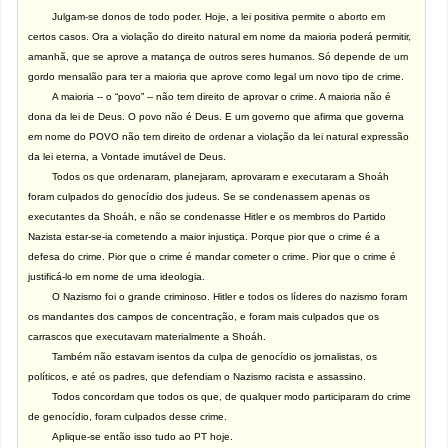
Julgam-se donos de todo poder. Hoje, a lei positiva permite o aborto em
certos casos. Ora a violação do direito natural em nome da maioria poderá permitir,
amanhã, que se aprove a matança de outros seres humanos. Só depende de um
gordo mensalão para ter a maioria que aprove como legal um novo tipo de crime.
A maioria -- o “povo” -- não tem direito de aprovar o crime. A maioria não é
dona da lei de Deus. O povo não é Deus. E um governo que afirma que governa
em nome do POVO não tem direito de ordenar a violação da lei natural expressão
da lei eterna, a Vontade imutável de Deus.
Todos os que ordenaram, planejaram, aprovaram e executaram a Shoáh
foram culpados do genocídio dos judeus. Se se condenassem apenas os
executantes da Shoáh, e não se condenasse Hitler e os membros do Partido
Nazista estar-se-ia cometendo a maior injustiça. Porque pior que o crime é a
defesa do crime. Pior que o crime é mandar cometer o crime. Pior que o crime é
justificá-lo em nome de uma ideologia.
O Nazismo foi o grande criminoso. Hitler e todos os líderes do nazismo foram
os mandantes dos campos de concentração, e foram mais culpados que os
carrascos que executavam materialmente a Shoáh.
Também não estavam isentos da culpa de genocídio os jornalistas, os
políticos, e até os padres, que defendiam o Nazismo racista e assassino.
Todos concordam que todos os que, de qualquer modo participaram do crime
de genocídio, foram culpados desse crime.
Aplique-se então isso tudo ao PT hoje.