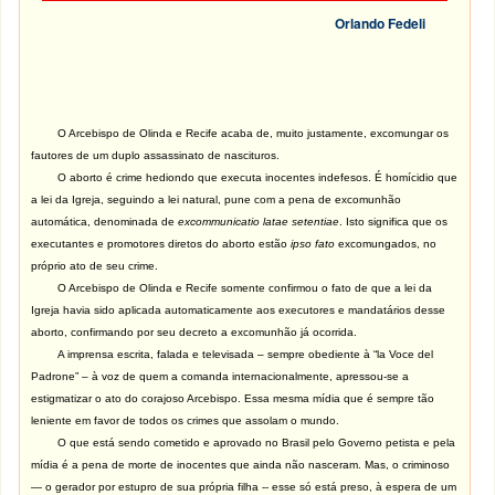
Orlando Fedeli
O Arcebispo de Olinda e Recife acaba de, muito justamente, excomungar os
fautores de um duplo assassinato de nascituros.
O aborto é crime hediondo que executa inocentes indefesos. É homícidio que
a lei da Igreja, seguindo a lei natural, pune com a pena de excomunhão
automática, denominada de
excommunicatio latae setentiae
. Isto significa que os
executantes e promotores diretos do aborto estão
ipso fato
excomungados, no
próprio ato de seu crime.
O Arcebispo de Olinda e Recife somente confirmou o fato de que a lei da
Igreja havia sido aplicada automaticamente aos executores e mandatários desse
aborto, confirmando por seu decreto a excomunhão já ocorrida.
A imprensa escrita, falada e televisada – sempre obediente à “la Voce del
Padrone” – à voz de quem a comanda internacionalmente, apressou-se a
estigmatizar o ato do corajoso Arcebispo. Essa mesma mídia que é sempre tão
leniente em favor de todos os crimes que assolam o mundo.
O que está sendo cometido e aprovado no Brasil pelo Governo petista e pela
mídia é a pena de morte de inocentes que ainda não nasceram. Mas, o criminoso
— o gerador por estupro de sua própria filha -- esse só está preso, à espera de um