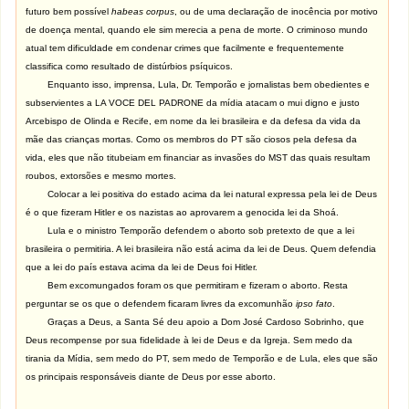
futuro bem possível
habeas corpus
, ou de uma declaração de inocência por motivo
de doença mental, quando ele sim merecia a pena de morte. O criminoso mundo
atual tem dificuldade em condenar crimes que facilmente e frequentemente
classifica como resultado de distúrbios psíquicos.
Enquanto isso, imprensa, Lula, Dr. Temporão e jornalistas bem obedientes e
subservientes a LA VOCE DEL PADRONE da mídia atacam o mui digno e justo
Arcebispo de Olinda e Recife, em nome da lei brasileira e da defesa da vida da
mãe das crianças mortas. Como os membros do PT são ciosos pela defesa da
vida, eles que não titubeiam em financiar as invasões do MST das quais resultam
roubos, extorsões e mesmo mortes.
Colocar a lei positiva do estado acima da lei natural expressa pela lei de Deus
é o que fizeram Hitler e os nazistas ao aprovarem a genocida lei da Shoá.
Lula e o ministro Temporão defendem o aborto sob pretexto de que a lei
brasileira o permitiria. A lei brasileira não está acima da lei de Deus. Quem defendia
que a lei do país estava acima da lei de Deus foi Hitler.
Bem excomungados foram os que permitiram e fizeram o aborto. Resta
perguntar se os que o defendem ficaram livres da excomunhão
ipso fato
.
Graças a Deus, a Santa Sé deu apoio a Dom José Cardoso Sobrinho, que
Deus recompense por sua fidelidade à lei de Deus e da Igreja. Sem medo da
tirania da Mídia, sem medo do PT, sem medo de Temporão e de Lula, eles que são
os principais responsáveis diante de Deus por esse aborto.