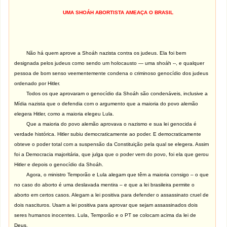
UMA SHOÁH ABORTISTA AMEAÇA O BRASIL
Não há quem aprove a Shoáh nazista contra os judeus. Ela foi bem
designada pelos judeus como sendo um holocausto — uma shoáh --, e qualquer
pessoa de bom senso veementemente condena o criminoso genocídio dos judeus
ordenado por Hitler.
Todos os que aprovaram o genocídio da Shoáh são condenáveis, inclusive a
Mídia nazista que o defendia com o argumento que a maioria do povo alemão
elegera Hitler, como a maioria elegeu Lula.
Que a maioria do povo alemão aprovava o nazismo e sua lei genocida é
verdade histórica. Hitler subiu democraticamente ao poder. E democraticamente
obteve o poder total com a suspensão da Constituição pela qual se elegera. Assim
foi a Democracia majoritária, que julga que o poder vem do povo, foi ela que gerou
Hitler e depois o genocídio da Shoáh.
Agora, o ministro Temporão e Lula alegam que têm a maioria consigo – o que
no caso do aborto é uma deslavada mentira – e que a lei brasileira permite o
aborto em certos casos. Alegam a lei positiva para defender o assassinato cruel de
dois nascituros. Usam a lei positiva para aprovar que sejam assassinados dois
seres humanos inocentes. Lula, Temporão e o PT se colocam acima da lei de
Deus.