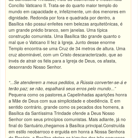
Concílio Vaticano II. Trata-se do quarto maior templo do
mundo em capacidade e, infelizmente, um dos menores em
dignidade. Redonda por fora e quadrada por dentro, a
Basílica não possui enfeites nem belezas arquitetônicas, é
um grande prédio branco, sem janelas. Uma típica
construção comunista. Uma Basílica tão grande quanto o
mal que o Vaticano II fez à Igreja. Junto desse enorme
Templo encontra-se uma Cruz de 34 metros de altura. Uma
cruz abominável, com um Cristo descaracterizado, que ao
invés de atrair os fiéis para a Igreja de Deus, os afasta,
desonrando Nosso Senhor.
“...Se atenderem a meus pedidos, a Rússia converter-se-á e
terão paz; se não, espalhará seus erros pelo mundo...”
Pequena como os pastores,a Capelinhadas aparições honra
a Mãe de Deus com sua simplicidade e obediência. E em
sentido contrário, grande como os pecados dos homens, a
Basílica da Santíssima Trindade ofende a Deus Nosso
Senhor com seus princípios comunistas. Mais adiante, já no
final do Santuário,chegamos à Basílica principal.Construída
em estilo neobarroco e erguida em honra a Nossa Senhora
do Rosário, a Basílica abriga os túmulos dos três pequenos