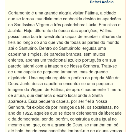
Rafael Acácio
Certamente é uma grande alegria visitar Fátima, a cidade
que se tornou mundialmente conhecida devido às aparições
da Santíssima Virgem a três pastorinhos: Lúcia, Francisco e
Jacinta. Hoje, diferente da época das aparições, Fátima
possui uma boa infraestrutura capaz de receber milhares de
fiéis ao longo do ano que vão de todas as partes do mundo
até o Santuário. Dentro do Santuáriofoi erguida uma
capelinha simples, de paredes brancas, sem muitos
enfeites, apenas um tradicional azulejo português em sua
parede lateral com a imagem de Nossa Senhora. Trata-se
de uma capela de pequeno tamanho, mas de grande
dignidade. Uma capela erguida a pedido da própria Mãe de
Deus. Junto dessa capelinha encontra-se uma pequena
imagem da Virgem de Fátima, de aproximadamente 1 metro
de altura, que demarca o exato local onde a Santa
apareceu. Essa pequena capela, por ser fiel a Nossa
Senhora, foi explodida por inimigos da fé, os socialistas, no
ano de 1922, aqueles que se dizem defensores da liberdade
e da democracia, sendo, porém, construída outra igual no
mesmo ano, que, com a graça de Deus, se mantém em pé
até hoje. Vendo essa capelinha lembrei-me de alguns versos