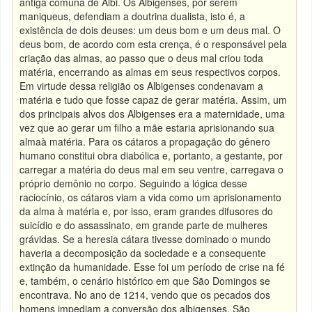
antiga comuna de Albi. Os Albigenses, por serem
maniqueus, defendiam a doutrina dualista, isto é, a
existência de dois deuses: um deus bom e um deus mal. O
deus bom, de acordo com esta crença, é o responsável pela
criação das almas, ao passo que o deus mal criou toda
matéria, encerrando as almas em seus respectivos corpos.
Em virtude dessa religião os Albigenses condenavam a
matéria e tudo que fosse capaz de gerar matéria. Assim, um
dos principais alvos dos Albigenses era a maternidade, uma
vez que ao gerar um filho a mãe estaria aprisionando sua
almaà matéria. Para os cátaros a propagação do gênero
humano constitui obra diabólica e, portanto, a gestante, por
carregar a matéria do deus mal em seu ventre, carregava o
próprio demônio no corpo. Seguindo a lógica desse
raciocínio, os cátaros viam a vida como um aprisionamento
da alma à matéria e, por isso, eram grandes difusores do
suicídio e do assassinato, em grande parte de mulheres
grávidas. Se a heresia cátara tivesse dominado o mundo
haveria a decomposição da sociedade e a consequente
extinção da humanidade. Esse foi um período de crise na fé
e, também, o cenário histórico em que São Domingos se
encontrava. No ano de 1214, vendo que os pecados dos
homens impediam a conversão dos albigenses, São