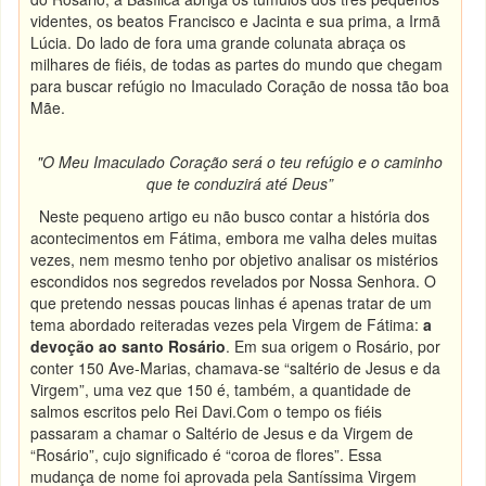
videntes, os beatos Francisco e Jacinta e sua prima, a Irmã
Lúcia. Do lado de fora uma grande colunata abraça os
milhares de fiéis, de todas as partes do mundo que chegam
para buscar refúgio no Imaculado Coração de nossa tão boa
Mãe.
"O Meu Imaculado Coração será o teu refúgio e o caminho
que te conduzirá até Deus”
Neste pequeno artigo eu não busco contar a história dos
acontecimentos em Fátima, embora me valha deles muitas
vezes, nem mesmo tenho por objetivo analisar os mistérios
escondidos nos segredos revelados por Nossa Senhora. O
que pretendo nessas poucas linhas é apenas tratar de um
tema abordado reiteradas vezes pela Virgem de Fátima:
a
devoção ao santo Rosário
. Em sua origem o Rosário, por
conter 150 Ave-Marias, chamava-se “saltério de Jesus e da
Virgem”, uma vez que 150 é, também, a quantidade de
salmos escritos pelo Rei Davi.Com o tempo os fiéis
passaram a chamar o Saltério de Jesus e da Virgem de
“Rosário”, cujo significado é “coroa de flores”. Essa
mudança de nome foi aprovada pela Santíssima Virgem