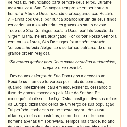
de rezá-lo, renunciando para sempre seus erros. Durante
toda sua vida, São Domingos sempre se empenhou em
honrar a Mãe de Deus rezando e propagando seu Rosário.
A Rainha dos Céus, por nunca abandonar um de seus filhos,
concedeu as mais abundantes graças ao santo devoto.
Tudo que São Domingos pedia a Deus, por intercessão da
Virgem Maria, lhe era alcançado. Por coroar Nossa Senhora
com muitas flores, São Domingos foi também coroado.
Venceu a heresia Albigense e se tornou patriarca de uma
grande ordem religiosa.
“Se queres ganhar para Deus esses corações endurecidos,
prega o meu rosário”.
Devido aos esforços de São Domingos a devoção ao
Rosário se manteve fervorosa por mais de cem anos,
quando, infelizmente, caiu em esquecimento, cessando o
fluxo de graças concedido pela Mãe do Senhor. Em
consequência disso a Justiça Divina castigou diversos reinos
da Europa, dizimando cerca de um terço de sua população.
Tal período, conhecido como “peste negra”, devastou
cidades, aldeias e mosteiros, de modo que entre cem
homens apenas um sobrevivia. Tempos mais tarde, no ano
de 1460, por ordem direta da Virgem, o beato Alain de La