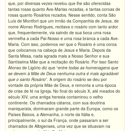
que, por diversas vezes revelou que lhe são oferecidas
tantas rosas quanto Ave-Marias rezadas, e tantas coroas de
rosas quanto Rosários rezados. Nesse sentido, conta São
Luís de Montfort que um irmão da Companhia de Jesus, de
nome Afonso Rodrigues, recitava o rosário com tanto ardor
que, frequentemente, via saindo de sua boca uma rosa
vermelha a cada Pai-Nosso e uma rosa branca a cada Ave-
Maria. Com isso, podemos ver que o Rosário é uma coroa
que colocamos na cabeça de Jesus e Maria. Depois da
Santa Missa, nada agrada mais a Nosso Senhor e sua
Santíssima Mãe que a recitação do Rosário. Por isso Santo
Afonso de Ligório diz que “
entre todas as homenagens que
se devem à Mãe de Deus nenhuma outra é mais agradável
que o santo Rosário
”. A origem do rosário se deu por
vontade da própria Mãe de Deus, e remonta a uma época
de crise de fé na Igreja. No final do século X, até meados do
século XIV, uma antiga heresia contaminou o velho
continente. Os chamados cátaros, com sua doutrina
maniqueísta, dominaram grande parte da Europa, como os
Países Baixos, a Alemanha, o norte da Itália e,
principalmente, o sul da França, onde passaram a ser
chamados de Albigenses, uma vez que se situavam na