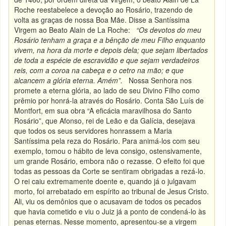
Roche reestabelece a devoção ao Rosário, trazendo de
volta as graças de nossa Boa Mãe. Disse a Santíssima
Virgem ao Beato Alain de La Roche:
“Os devotos do meu
Rosário tenham a graça e a bênção de meu Filho enquanto
vivem, na hora da morte e depois dela; que sejam libertados
de toda a espécie de escravidão e que sejam verdadeiros
reis, com a coroa na cabeça e o cetro na mão; e que
alcancem a glória eterna. Amém”.
Nossa Senhora nos
promete a eterna glória, ao lado de seu Divino Filho como
prêmio por honrá-la através do Rosário. Conta São Luís de
Montfort, em sua obra “A eficácia maravilhosa do Santo
Rosário”, que Afonso, rei de Leão e da Galícia, desejava
que todos os seus servidores honrassem a Maria
Santíssima pela reza do Rosário. Para animá-los com seu
exemplo, tomou o hábito de leva consigo, ostensivamente,
um grande Rosário, embora não o rezasse. O efeito foi que
todas as pessoas da Corte se sentiram obrigadas a rezá-lo.
O rei caiu extremamente doente e, quando já o julgavam
morto, foi arrebatado em espírito ao tribunal de Jesus Cristo.
Ali, viu os demônios que o acusavam de todos os pecados
que havia cometido e viu o Juiz já a ponto de condená-lo às
penas eternas. Nesse momento, apresentou-se a virgem