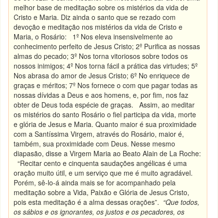
melhor base de meditação sobre os mistérios da vida de
Cristo e Maria. Diz ainda o santo que se rezado com
devoção e meditação nos mistérios da vida de Cristo e
Maria, o Rosário: 1º Nos eleva insensivelmente ao
conhecimento perfeito de Jesus Cristo; 2º Purifica as nossas
almas do pecado; 3º Nos torna vitoriosos sobre todos os
nossos inimigos; 4º Nos torna fácil a prática das virtudes; 5º
Nos abrasa do amor de Jesus Cristo; 6º No enriquece de
graças e méritos; 7º Nos fornece o com que pagar todas as
nossas dívidas a Deus e aos homens, e, por fim, nos faz
obter de Deus toda espécie de graças. Assim, ao meditar
os mistérios do santo Rosário o fiel participa da vida, morte
e glória de Jesus e Maria. Quanto maior é sua proximidade
com a Santíssima Virgem, através do Rosário, maior é,
também, sua proximidade com Deus. Nesse mesmo
diapasão, disse a Virgem Maria ao Beato Alain de La Roche:
“Recitar cento e cinquenta saudações angélicas é uma
oração muito útil, e um serviço que me é muito agradável.
Porém, sê-lo-á ainda mais se for acompanhado pela
meditação sobre a Vida, Paixão e Glória de Jesus Cristo,
pois esta meditação é a alma dessas orações”.
“Que todos,
os sábios e os ignorantes, os justos e os pecadores, os