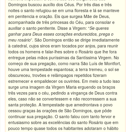
Domingos buscou auxílio dos Céus. Por três dias e três
noites o santo refugiou-se em uma floresta e lá se manteve
em penitencia e oração. Eis que surgea Mãe de Deus,
acompanhada de três princesas do Céu, para consolar e
auxiliar o santo penitente. Disse a Virgem: “
Se queres
ganhar para Deus esses corações endurecidos, prega o
meu rosário
”. São Domingos então se dirige imediatamente
à catedral, cujos sinos eram tocados por anjos, para reunir
todos os homens e falar-lhes sobre o Rosário que lhe fora
entregue pelas mãos puríssimas da Santíssima Virgem. No
começo de sua pregação, como narra São Luís de Montfort,
houve uma tempestade espantosa; a terra tremeu, o sol se
obscureceu, trovões e relâmpagos repetidos fizeram
estremecer e empalidecer os ouvintes. Em meio a tudo isso
surge uma imagem da Virgem Maria erguendo os braços
três vezes para o céu, pedindo a vingança de Deus contra
eles, caso não se convertessem e não recorressem a sua
santa proteção. A tempestade que amedrontava o povo
cessou graças às orações de São Domingos, que pôde
continuar sua pregação. O santo falou com tanto fervor e
entusiasmo sobre as excelências do santo Rosário que em
pouco tempo quase todos os habitantes adotaram o hábito