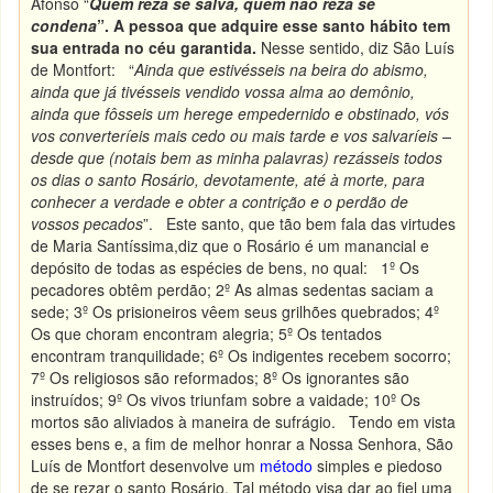
Afonso “
Quem reza se salva, quem não reza se
condena
”.
A pessoa que adquire esse santo hábito tem
sua entrada no céu garantida.
Nesse sentido, diz São Luís
de Montfort: “
Ainda que estivésseis na beira do abismo,
ainda que já tivésseis vendido vossa alma ao demônio,
ainda que fôsseis um herege empedernido e obstinado, vós
vos converteríeis mais cedo ou mais tarde e vos salvaríeis –
desde que (notais bem as minha palavras) rezásseis todos
os dias o santo Rosário, devotamente, até à morte, para
conhecer a verdade e obter a contrição e o perdão de
vossos pecados
”. Este santo, que tão bem fala das virtudes
de Maria Santíssima,diz que o Rosário é um manancial e
depósito de todas as espécies de bens, no qual: 1º Os
pecadores obtêm perdão; 2º As almas sedentas saciam a
sede; 3º Os prisioneiros vêem seus grilhões quebrados; 4º
Os que choram encontram alegria; 5º Os tentados
encontram tranquilidade; 6º Os indigentes recebem socorro;
7º Os religiosos são reformados; 8º Os ignorantes são
instruídos; 9º Os vivos triunfam sobre a vaidade; 10º Os
mortos são aliviados à maneira de sufrágio. Tendo em vista
esses bens e, a fim de melhor honrar a Nossa Senhora, São
Luís de Montfort desenvolve um
método
simples e piedoso
de se rezar o santo Rosário. Tal método visa dar ao fiel uma