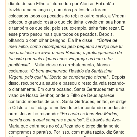
diante de seu Filho e intercedeu por Afonso. Foi então
trazida uma balança e, num dos pratos dela foram
colocados todos os pecados do rei; no outro prato, a Virgem
colocou o grande rosário que ele tinha levado em sua honra
e também os que ele, pelo seu exemplo, tinha feito rezar. E
esse prato pesou mais que todos os pecados. Depois,
olhando-o com olhar benigno, Ela lhe disse: “
Obtive de
meu Filho, como recompensa pelo pequeno serviço que tu
me prestaste ao levar o meu Rosário, o prolongamento de
tua vida por mais alguns anos. Emprega-os bem e faz
penitência
”. Voltando-se do arrebatamento, Afonso
exclamou: “
Ó bem aventurado Rosário da Santíssima
Virgem, pelo qual fui liberto da condenação eterna!
”. Depois
disso, recuperou a saúde e passou o resto da vida rezando-
o diariamente. Em outra ocasião, Santa Gertrudes tem uma
visão de Nosso Senhor, onde o Filho de Deus aparece
contando moedas de ouro. Santa Gertrudes, então, se dirige
a Cristo e lhe indaga o motivo de estar contando moedas de
ouro. Jesus lhe responde: “
Eu conto as tuas Ave-Marias,
moeda com a qual compras o paraíso
”. É através da Ave-
Maria que entramos no céu.Rezando o terço diariamente
compramos o paraíso. Por isso, com muita razão, diz Santo