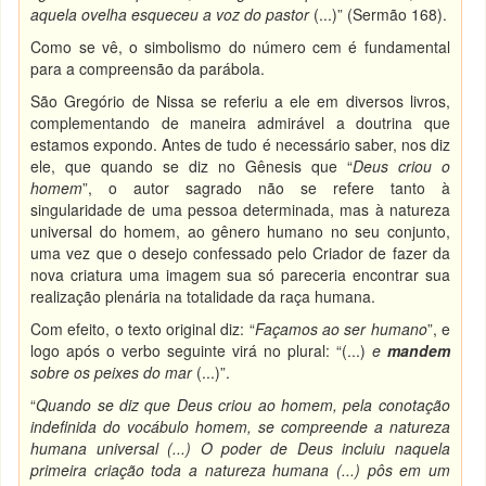
aquela ovelha esqueceu a voz do pastor
(...)” (Sermão 168).
Como se vê, o simbolismo do número cem é fundamental
para a compreensão da parábola.
São Gregório de Nissa se referiu a ele em diversos livros,
complementando de maneira admirável a doutrina que
estamos expondo. Antes de tudo é necessário saber, nos diz
ele, que quando se diz no Gênesis que “
Deus criou o
homem
”, o autor sagrado não se refere tanto à
singularidade de uma pessoa determinada, mas à natureza
universal do homem, ao gênero humano no seu conjunto,
uma vez que o desejo confessado pelo Criador de fazer da
nova criatura uma imagem sua só pareceria encontrar sua
realização plenária na totalidade da raça humana.
Com efeito, o texto original diz: “
Façamos ao ser humano
”, e
logo após o verbo seguinte virá no plural: “(...)
e
mandem
sobre os peixes do mar
(...)”.
“
Quando se diz que Deus criou ao homem, pela conotação
indefinida do vocábulo homem, se compreende a natureza
humana universal (...) O poder de Deus incluiu naquela
primeira criação toda a natureza humana (...) pôs em um