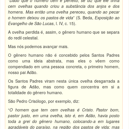
“
Dado que o número cem é perfeito, se diz que ele tinha
cem ovelhas quando criou a substância dos anjos e dos
homens. Mas então uma ovelha pereceu, quando ao pecar
o homem deixou os pastos de vida
” (S. Beda,
Exposição ao
Evangelho de São Lucas
, l. IV, c. 15).
A ovelha perdida é, assim, o gênero humano que se separa
do redil celestial.
Mas nós podemos avançar mais.
O gênero humano não é concebido pelos Santos Padres
como uma ideia abstrata, mas eles o vêem como
compendiado em uma pessoa concreta, o primeiro homem,
nosso pai Adão.
Os Santos Padres viram nesta única ovelha desgarrada a
figura de Adão, mas como quem concentra em si a
totalidade do gênero humano.
São Pedro Crisólogo, por exemplo, diz:
“
O homem que tem cem ovelhas é Cristo. Pastor bom,
pastor justo, em uma ovelha, isto é, em Adão, havia posto
toda a grei do gênero humano, colocando-a em lugares
agradáveis do paraíso, na região dos pastos de vida; mas