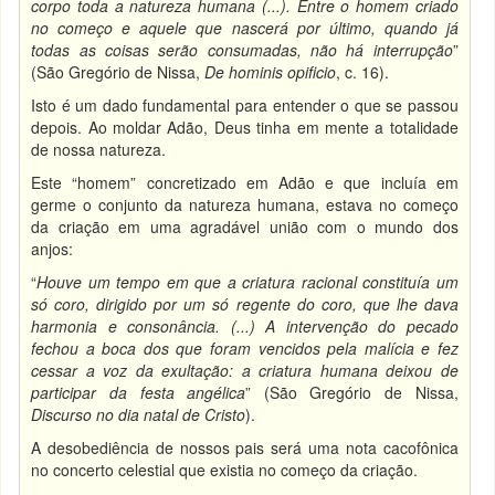
corpo toda a natureza humana (...). Entre o homem criado
no começo e aquele que nascerá por último, quando já
todas as coisas serão consumadas, não há interrupção
”
(São Gregório de Nissa,
De hominis opificio
, c. 16).
Isto é um dado fundamental para entender o que se passou
depois. Ao moldar Adão, Deus tinha em mente a totalidade
de nossa natureza.
Este “homem” concretizado em Adão e que incluía em
germe o conjunto da natureza humana, estava no começo
da criação em uma agradável união com o mundo dos
anjos:
“
Houve um tempo em que a criatura racional constituía um
só coro, dirigido por um só regente do coro, que lhe dava
harmonia e consonância. (...) A intervenção do pecado
fechou a boca dos que foram vencidos pela malícia e fez
cessar a voz da exultação: a criatura humana deixou de
participar da festa angélica
” (São Gregório de Nissa,
Discurso no dia natal de Cristo
).
A desobediência de nossos pais será uma nota cacofônica
no concerto celestial que existia no começo da criação.