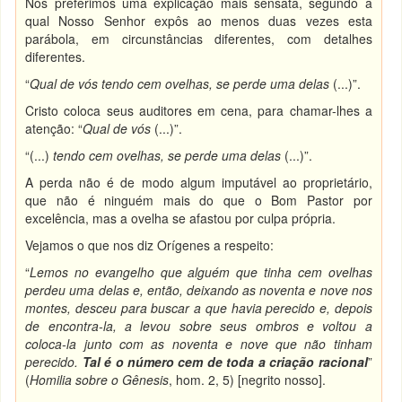
Nós preferimos uma explicação mais sensata, segundo a
qual Nosso Senhor expôs ao menos duas vezes esta
parábola, em circunstâncias diferentes, com detalhes
diferentes.
“
Qual de vós tendo cem ovelhas, se perde uma delas
(...)”.
Cristo coloca seus auditores em cena, para chamar-lhes a
atenção: “
Qual de vós
(...)”.
“(...)
tendo cem ovelhas, se perde uma delas
(...)”.
A perda não é de modo algum imputável ao proprietário,
que não é ninguém mais do que o Bom Pastor por
excelência, mas a ovelha se afastou por culpa própria.
Vejamos o que nos diz Orígenes a respeito:
“
Lemos no evangelho que alguém que tinha cem ovelhas
perdeu uma delas e, então, deixando as noventa e nove nos
montes, desceu para buscar a que havia perecido e, depois
de encontra-la, a levou sobre seus ombros e voltou a
coloca-la junto com as noventa e nove que não tinham
perecido.
Tal é o número cem de toda a criação racional
”
(
Homilia sobre o Gênesis
, hom. 2, 5) [negrito nosso].