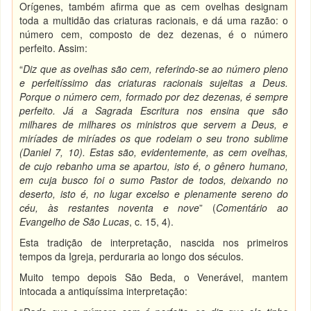
Orígenes, também afirma que as cem ovelhas designam
toda a multidão das criaturas racionais, e dá uma razão: o
número cem, composto de dez dezenas, é o número
perfeito. Assim:
“
Diz que as ovelhas são cem, referindo-se ao número pleno
e perfeitíssimo das criaturas racionais sujeitas a Deus.
Porque o número cem, formado por dez dezenas, é sempre
perfeito. Já a Sagrada Escritura nos ensina que são
milhares de milhares os ministros que servem a Deus, e
miríades de miríades os que rodeiam o seu trono sublime
(Daniel 7, 10). Estas são, evidentemente, as cem ovelhas,
de cujo rebanho uma se apartou, isto é, o gênero humano,
em cuja busco foi o sumo Pastor de todos, deixando no
deserto, isto é, no lugar excelso e plenamente sereno do
céu, às restantes noventa e nove
” (
Comentário ao
Evangelho de São Lucas
, c. 15, 4).
Esta tradição de interpretação, nascida nos primeiros
tempos da Igreja, perduraria ao longo dos séculos.
Muito tempo depois São Beda, o Venerável, mantem
intocada a antiquíssima interpretação: