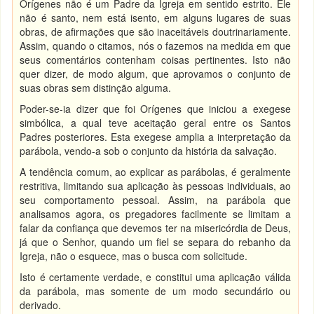
Orígenes não é um Padre da Igreja em sentido estrito. Ele
não é santo, nem está isento, em alguns lugares de suas
obras, de afirmações que são inaceitáveis doutrinariamente.
Assim, quando o citamos, nós o fazemos na medida em que
seus comentários contenham coisas pertinentes. Isto não
quer dizer, de modo algum, que aprovamos o conjunto de
suas obras sem distinção alguma.
Poder-se-ia dizer que foi Orígenes que iniciou a exegese
simbólica, a qual teve aceitação geral entre os Santos
Padres posteriores. Esta exegese amplia a interpretação da
parábola, vendo-a sob o conjunto da história da salvação.
A tendência comum, ao explicar as parábolas, é geralmente
restritiva, limitando sua aplicação às pessoas individuais, ao
seu comportamento pessoal. Assim, na parábola que
analisamos agora, os pregadores facilmente se limitam a
falar da confiança que devemos ter na misericórdia de Deus,
já que o Senhor, quando um fiel se separa do rebanho da
Igreja, não o esquece, mas o busca com solicitude.
Isto é certamente verdade, e constitui uma aplicação válida
da parábola, mas somente de um modo secundário ou
derivado.