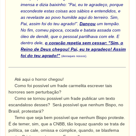
imensa e dizia baixinho: "Pai, eu te agradeço, porque
escondeste estas coisas aos sábios e entendidos, e
as revelaste ao povo humilde aqui do terreiro. Sim,
Pai, assim foi do teu agrado!".
Dançou
um tempão.
No fim, comeu pipoca, cocada e batata assada com
óleo de dendê, que o pessoal partilhava com ele. E
dentro dele,
o coração repetia sem cessar: "Sim, o
Reino de Deus chegou! Pai, eu te agradeço! Assim
foi do teu agrado!"
(destaques nossos).
Até aqui o horror chegou!
Como foi possível um frade carmelita escrever tais
horrores sem perturbação?
Como se tornou possivel um frade publicar um texto
escandaloso desses? Será possível que nenhum Bispo, no
Brasil, protestará?
Temo que seja bem possível que nenhum Bispo proteste.
É de temer, sim, que a CNBB, tão loquaz quando se trata de
política, se cale, omissa e cúmplice, quando, se blasfema