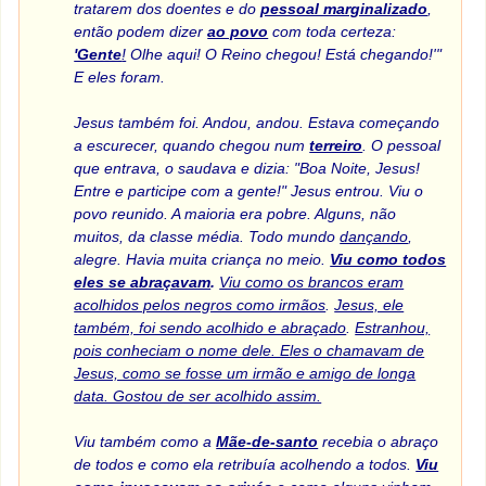
tratarem dos doentes e do
pessoal marginalizado
,
então podem dizer
ao povo
com toda certeza:
'Gente
!
Olhe aqui! O Reino chegou! Está chegando!'"
E eles foram.
Jesus também foi. Andou, andou. Estava começando
a escurecer, quando chegou num
terreiro
. O pessoal
que entrava, o saudava e dizia: "Boa Noite, Jesus!
Entre e participe com a gente!" Jesus entrou. Viu o
povo reunido. A maioria era pobre. Alguns, não
muitos, da classe média. Todo mundo
dançando
,
alegre. Havia muita criança no meio.
Viu como todos
eles se abraçavam
.
Viu como os brancos eram
acolhidos pelos negros como irmãos
.
Jesus, ele
também, foi sendo acolhido e abraçado
.
Estranhou,
pois conheciam o nome dele. Eles o chamavam de
Jesus, como se fosse um irmão e amigo de longa
data. Gostou de ser acolhido assim.
Viu também como a
Mãe-de-santo
recebia o abraço
de todos e como ela retribuía acolhendo a todos.
Viu