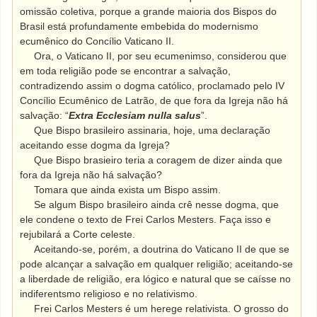
omissão coletiva, porque a grande maioria dos Bispos do
Brasil está profundamente embebida do modernismo
ecumênico do Concílio Vaticano II.
Ora, o Vaticano II, por seu ecumenimso, considerou que
em toda religião pode se encontrar a salvação,
contradizendo assim o dogma católico, proclamado pelo IV
Concílio Ecumênico de Latrão, de que fora da Igreja não há
salvação: “
Extra Ecclesiam nulla salus
”.
Que Bispo brasileiro assinaria, hoje, uma declaração
aceitando esse dogma da Igreja?
Que Bispo brasieiro teria a coragem de dizer ainda que
fora da Igreja não há salvação?
Tomara que ainda exista um Bispo assim.
Se algum Bispo brasileiro ainda crê nesse dogma, que
ele condene o texto de Frei Carlos Mesters. Faça isso e
rejubilará a Corte celeste.
Aceitando-se, porém, a doutrina do Vaticano II de que se
pode alcançar a salvação em qualquer religião; aceitando-se
a liberdade de religião, era lógico e natural que se caísse no
indiferentsmo religioso e no relativismo.
Frei Carlos Mesters é um herege relativista. O grosso do