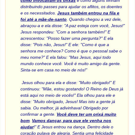
como invocavam os orixás
e como alguns vinham
distribuindo passes para ajudar os aflitos, os doentes
e os necessitados.
Jesus também entrou na fila e
foi até a mãe-de-santo
. Quando chegou a vez dele,
abraçou-a e ela disse: "A paz esteja com você, Jesus!"
Jesus respondeu: "Com a senhora também!" E
acrescentou: "Posso fazer uma pergunta?" E ela
disse: "Pois não, Jesus!" E ele: "Como é que a
senhora me conhece? Como é que o pessoal sabe o
meu nome?" E ela falou: "Mas Jesus, aqui todo
mundo conhece você. Você é muito amigo da gente.
Sinta-se em casa no meio de nós!"
Jesus olhou para ela e disse: "Muito obrigado!" E
continuou: "Mãe, estou gostando! O Reino de Deus já
está aqui no meio de vocês!" Ela olhou para ele e
disse: "Muito obrigado, Jesus! Mas isto a gente já
sabia. Ou melhor, já adivinhava! Obrigado por
confirmar a gente.
Você deve ter um orixá muito
bom
.
Vamos dançar, para que ele venha nos
ajudar
!" E Jesus entrou na dança. Dentro dele o
coração pulava de alegria. Sentia uma felicidade