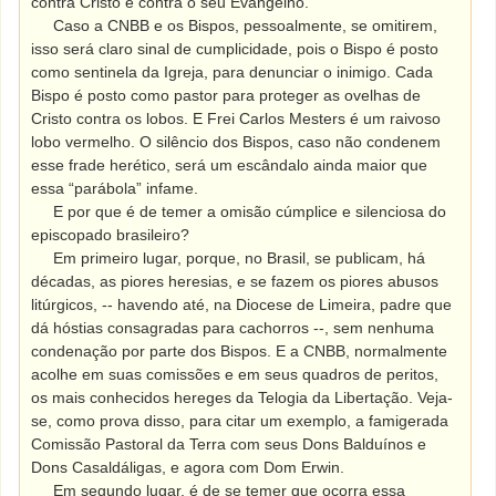
contra Cristo e contra o seu Evangelho.
Caso a CNBB e os Bispos, pessoalmente, se omitirem,
isso será claro sinal de cumplicidade, pois o Bispo é posto
como sentinela da Igreja, para denunciar o inimigo. Cada
Bispo é posto como pastor para proteger as ovelhas de
Cristo contra os lobos. E Frei Carlos Mesters é um raivoso
lobo vermelho. O silêncio dos Bispos, caso não condenem
esse frade herético, será um escândalo ainda maior que
essa “parábola” infame.
E por que é de temer a omisão cúmplice e silenciosa do
episcopado brasileiro?
Em primeiro lugar, porque, no Brasil, se publicam, há
décadas, as piores heresias, e se fazem os piores abusos
litúrgicos, -- havendo até, na Diocese de Limeira, padre que
dá hóstias consagradas para cachorros --, sem nenhuma
condenação por parte dos Bispos. E a CNBB, normalmente
acolhe em suas comissões e em seus quadros de peritos,
os mais conhecidos hereges da Telogia da Libertação. Veja-
se, como prova disso, para citar um exemplo, a famigerada
Comissão Pastoral da Terra com seus Dons Balduínos e
Dons Casaldáligas, e agora com Dom Erwin.
Em segundo lugar, é de se temer que ocorra essa