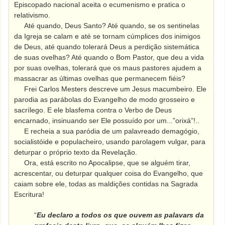
Episcopado nacional aceita o ecumenismo e pratica o
relativismo.
Até quando, Deus Santo? Até quando, se os sentinelas
da Igreja se calam e até se tornam cúmplices dos inimigos
de Deus, até quando tolerará Deus a perdição sistemática
de suas ovelhas? Até quando o Bom Pastor, que deu a vida
por suas ovelhas, tolerará que os maus pastores ajudem a
massacrar as últimas ovelhas que permanecem fiéis?
Frei Carlos Mesters descreve um Jesus macumbeiro. Ele
parodia as parábolas do Evangelho de modo grosseiro e
sacrílego. E ele blasfema contra o Verbo de Deus
encarnado, insinuando ser Ele possuído por um...”orixá”!..
E recheia a sua paródia de um palavreado demagógio,
socialistóide e populacheiro, usando parolagem vulgar, para
deturpar o próprio texto da Revelação.
Ora, está escrito no Apocalipse, que se alguém tirar,
acrescentar, ou deturpar qualquer coisa do Evangelho, que
caiam sobre ele, todas as maldições contidas na Sagrada
Escritura!
“
Eu declaro a todos os que ouvem as palavars da