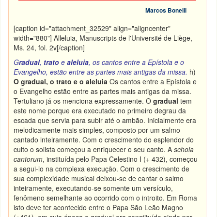
Marcos Bonelli
[caption id="attachment_32529" align="aligncenter"
width="880"]
Alleluia, Manuscripts de l'Université de Liège,
Ms. 24, fol. 2v[/caption]
G
radual
,
trato
e
aleluia
, os cantos entre a Epístola e o
Evangelho, estão entre as partes mais antigas da missa.
h)
O gradual, o trato e o aleluia
Os cantos entre a Epístola e
o Evangelho estão entre as partes mais antigas da missa.
Tertuliano já os menciona expressamente. O
gradual
tem
este nome porque era executado no primeiro degrau da
escada que servia para subir até o ambão. Inicialmente era
melodicamente mais simples, composto por um salmo
cantado inteiramente. Com o crescimento do esplendor do
culto o solista começou a enriquecer o seu canto. A
schola
cantorum
, instituída pelo Papa Celestino I (+ 432), começou
a segui-lo na complexa execução. Com o crescimento de
sua complexidade musical deixou-se de cantar o salmo
inteiramente, executando-se somente um versículo,
fenômeno semelhante ao ocorrido com o introito. Em Roma
isto deve ter acontecido entre o Papa São Leão Magno