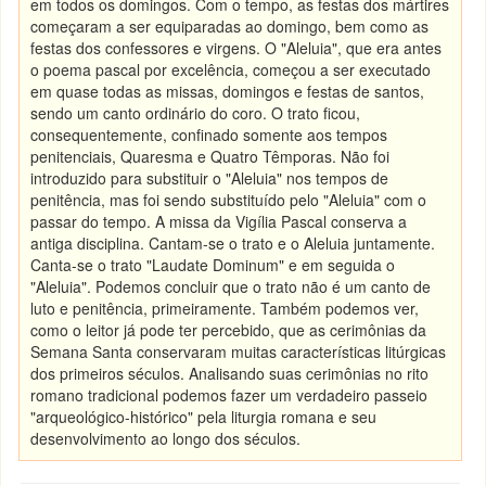
em todos os domingos. Com o tempo, as festas dos mártires
começaram a ser equiparadas ao domingo, bem como as
festas dos confessores e virgens. O "Aleluia", que era antes
o poema pascal por excelência, começou a ser executado
em quase todas as missas, domingos e festas de santos,
sendo um canto ordinário do coro. O trato ficou,
consequentemente, confinado somente aos tempos
penitenciais, Quaresma e Quatro Têmporas. Não foi
introduzido para substituir o "Aleluia" nos tempos de
penitência, mas foi sendo substituído pelo "Aleluia" com o
passar do tempo. A missa da Vigília Pascal conserva a
antiga disciplina. Cantam-se o trato e o Aleluia juntamente.
Canta-se o trato "Laudate Dominum" e em seguida o
"Aleluia". Podemos concluir que o trato não é um canto de
luto e penitência, primeiramente. Também podemos ver,
como o leitor já pode ter percebido, que as cerimônias da
Semana Santa conservaram muitas características litúrgicas
dos primeiros séculos. Analisando suas cerimônias no rito
romano tradicional podemos fazer um verdadeiro passeio
"arqueológico-histórico" pela liturgia romana e seu
desenvolvimento ao longo dos séculos.