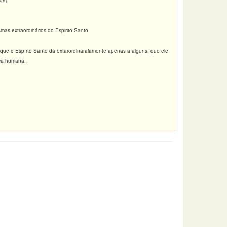
09).
as extraordinários do Espirito Santo.
 que o Espírto Santo dá extarordinaraiamente apenas a alguns, que ele
ica humana.