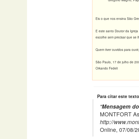
Gregório Magno, Papa,
Eis o que nos ensina São Gre
E este santo Doutor da Igrej
escolhe sem precisar que se l
Quem tiver ouvidos para ouvir
Sâo Paulo, 17 de julho de 20
Orkando Fedeli
Para citar este texto
"
Mensagem do 
MONTFORT Asso
http://www.mont
Online, 07/08/