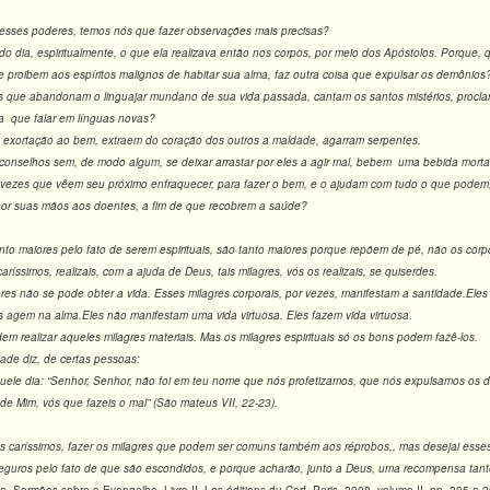
 esses poderes, temos nós que fazer observações mais precisas?
todo dia, espiritualmente, o que ela realizava então nos corpos, por meio dos Apóstolos. Porqu
e proibem aos espíritos malignos de habitar sua alma, faz outra coisa que expulsar os demônios
ue abandonam o linguajar mundano de sua vida passada, cantam os santos mistérios, proclama
sa que falar em línguas novas?
 exortação ao bem, extraem do coração dos outros a maldade, agarram serpentes.
nselhos sem, de modo algum, se deixar arrastar por eles a agir mal, bebem uma bebida mortal
vezes que vêem seu próximo enfraquecer, para fazer o bem, e o ajudam com tudo o que podem, f
por suas mãos aos doentes, a fim de que recobrem a saúde?
anto maiores pelo fato de serem espirituais, são tanto maiores porque repõem de pé, não os corp
ríssimos, realizais, com a ajuda de Deus, tais milagres, vós os realizais, se quiserdes.
ores não se pode obter a vida. Esses milagres corporais, por vezes, manifestam a santidade.Eles
is agem na alma.Eles não manifestam uma vida virtuosa. Eles fazem vida virtuosa.
 realizar aqueles milagres materiais. Mas os milagres espirituais só os bons podem fazê-los.
ade diz, de certas pessoas:
quele dia: “Senhor, Senhor, não foi em teu nome que nós profetizamos, que nós expulsamos os d
de Mim, vós que fazeis o mal” (São mateus VII, 22-23).
os caríssimos, fazer os milagres que podem ser comuns também aos réprobos,, mas desejai esses
seguros pelo fato de que são escondidos, e porque acharão, junto a Deus, uma recompensa tant