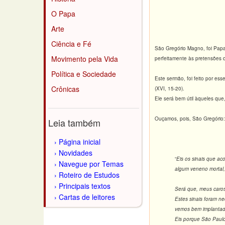
O Papa
Arte
Ciência e Fé
São Gregório Magno, foi Papa 
Movimento pela Vida
perfeitamente às pretensões d
Política e Sociedade
Este sermão, foi feito por e
Crônicas
(XVI, 15-20).
Ele será bem útil àqueles qu
Ouçamos, pois, São Gregório:
Leia também
Página inicial
Novidades
“
Eis os sinais que a
Navegue por Temas
algum veneno mortal,
Roteiro de Estudos
Principais textos
Será que, meus caros
Cartas de leitores
Estes sinais foram n
vemos bem implantada
Eis porque São Paulo 