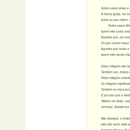
Sobre esses sinais e
A Santa Igreja, faz 
sobre os que crêem, 
Todos esses fiéis q
fazem eles outra coi
Aqueles que, por sua
Os que ouvem maus co
Aqueles que todas a 
fazem eles senão im
Estes milagres são t
Também vós, irmãos ca
Pelos milagres exteri
Os milagres espiritua
Também os maus podem
É por isso que a Verd
“Muitos me dirão, na
conheço. Afastai-vos 
Não desejeis, ó irmã
eles são tanto mais 