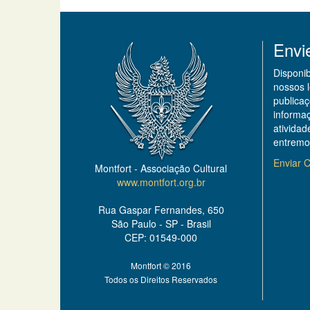
Envi
Disponi
nossos 
publicaç
informa
ativida
entremo
Enviar C
Montfort - Associação Cultural
www.montfort.org.br
Rua Gaspar Fernandes, 650
São Paulo - SP - Brasil
CEP: 01549-000
Montfort © 2016
Todos os Direitos Reservados