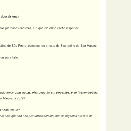
 dom de ouvir
 dos pretensos carismas, e o que ele disse então responde
asílica de Sâo Pedro, comentando o texto do Evangelho de São Marcos
has para falar.
arão em línguas novas, eles pegarão em serpentes, e se tiverem bebido
o Marcos, XVI,16).
es nenhuma fé?
ambém nós, quando nós plantamos árvores, nós as regamos até que as