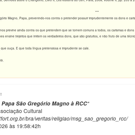
 Sermões sobre o Evangelho, Livro II, Les éditions du Cerf, Paris, 2008, volume II, pp. 205 a 2
***
gório Magno, Papa, prevenindo-nos contra o pretender possuir imprudentemente os dons e carism
a nos previne ainda contra os que pretendem que se tornem comuns a todos, os carismas e dons
hes ensine trejeitos que imitem os verdadeiros dons, que são gratuitos, e não fruto de uma técn
, que ouça. E que toda língua pretensiosa e imprudente se cale.
09.
:
Papa São Gregório Magno à RCC
"
ciação Cultural
fort.org.br/bra/veritas/religiao/msg_sao_gregorio_rcc/
2026 às 19:58:42h