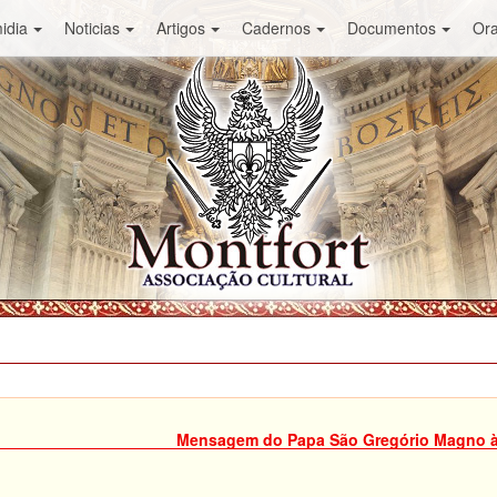
idia
Noticias
Artigos
Cadernos
Documentos
Or
Mensagem do Papa São Gregório Magno 