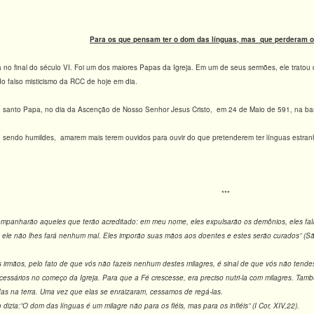
Para os que pensam ter o dom das línguas, mas que perderam o
no final do século VI. Foi um dos maiores Papas da Igreja. Em um de seus sermões, ele tratou
o falso misticismo da RCC de hoje em dia.
sse santo Papa, no dia da Ascenção de Nosso Senhor Jesus Cristo, em 24 de Maio de 591, na b
e, sendo humildes, amarem mais terem ouvidos para ouvir do que pretenderem ter línguas estran
***
companharão aqueles que terão acreditado: em meu nome, eles expulsarão os demônios, eles fal
 ele não lhes fará nenhum mal. Eles imporão suas mãos aos doentes e estes serão curados” (Sã
 irmãos, pelo fato de que vós não fazeis nenhum destes milagres, é sinal de que vós não tend
ecessários no começo da Igreja. Para que a Fé crescesse, era preciso nutri-la com milagres. T
s na terra. Uma vez que elas se enraizaram, cessamos de regá-las.
dizia:”O dom das línguas é um milagre não para os fiéis, mas para os infiéis” (I Cor, XIV,22).