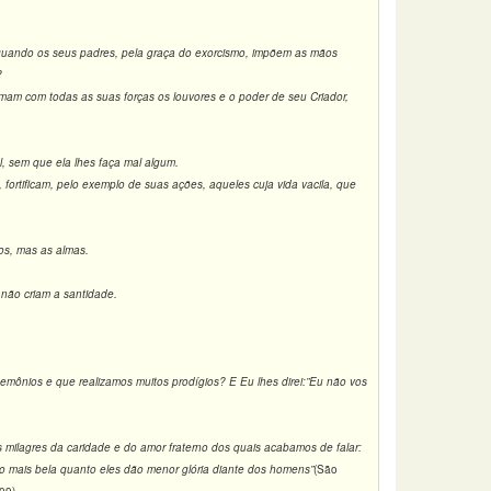
e, quando os seus padres, pela graça do exorcismo, impõem as mãos
?
m com todas as suas forças os louvores e o poder de seu Criador,
, sem que ela lhes faça mal algum.
ortificam, pelo exemplo de suas ações, aqueles cuja vida vacila, que
os, mas as almas.
 não criam a santidade.
emônios e que realizamos muitos prodígios? E Eu lhes direi:”Eu não vos
 milagres da caridade e do amor fraterno dos quais acabamos de falar:
o mais bela quanto eles dão menor glória diante dos homens”
(São