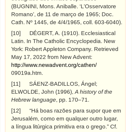
(BUGNINI, Mons. Aniballe. ‘L’Osservatore
Romano’, de
11
de março de 1965; Doc.
Cath. Nº 1445, de 4/4/1965, coll.
603-6040).
[10]
DÉGERT,
A. (1910). Ecclesiastical
Latin. In The Catholic Encyclopedia. New
York:
Robert Appleton
Company.
Retrieved
May 17, 2022 from New Advent:
http://www.newadvent.org/cathen/
09019a.htm.
[11]
SÁENZ-BADILLOS, Ángel;
ELWOLDE,
John (1996),
A history of the
Hebrew
language
, pp. 170–71.
[12]
“Há boas razões para supor que em
Jerusalém, como em qualquer outro lugar,
a língua litúrgica primitiva era o grego.” Cf.