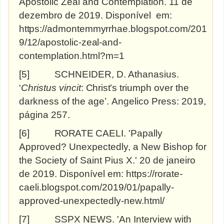
Apostolic Zeal and Contemplation.
11
de
dezembro de 2019. Disponível em:
https://admontemmyrrhae.blogspot.com/201
9/12/apostolic-zeal-and-
contemplation.html?m=1
[5]
SCHNEIDER, D. Athanasius.
‘
Christus vincit
:
Christ’s
triumph over the
darkness of the age’.
Angelico Press: 2019,
página
257.
[6]
RORATE
CAELI. 'Papally
Approved? Unexpectedly, a New Bishop for
the Society of Saint Pius X.' 20 de janeiro
de 2019. Disponível em: https://rorate-
caeli.blogspot.com/2019/01/papally-
approved-unexpectedly-new.html/
[7]
SSPX NEWS. 'An Interview with