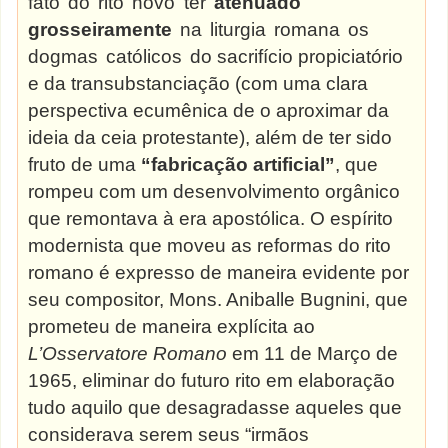
fato
do
rito
novo
ter
atenuado
grosseiramente
na
liturgia
romana
os
dogmas
católicos
do sacrifício propiciatório
e da transubstanciação (com uma clara
perspectiva ecumênica de o aproximar da
ideia da ceia protestante), além de ter sido
fruto de uma
“fabricação artificial”
, que
rompeu com um desenvolvimento orgânico
que remontava à era apostólica. O espírito
modernista que moveu as reformas do rito
romano é expresso de maneira evidente por
seu compositor, Mons. Aniballe Bugnini, que
prometeu de maneira explícita ao
L’Osservatore Romano
em 11 de Março de
1965, eliminar do futuro rito em elaboração
tudo aquilo que desagradasse aqueles que
considerava serem seus “irmãos