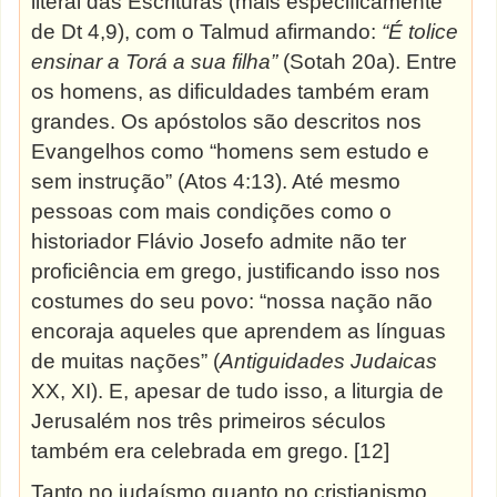
literal das Escrituras (mais especificamente
de Dt 4,9), com o Talmud afirmando:
“É tolice
ensinar a Torá a sua filha”
(Sotah 20a). Entre
os homens, as dificuldades também eram
grandes. Os apóstolos são descritos nos
Evangelhos como “homens sem estudo e
sem instrução” (Atos 4:13). Até mesmo
pessoas com mais condições como o
historiador Flávio Josefo admite não ter
proficiência em grego, justificando isso nos
costumes do seu povo: “nossa nação não
encoraja aqueles que aprendem as línguas
de muitas nações” (
Antiguidades Judaicas
XX, XI). E, apesar de tudo isso, a liturgia de
Jerusalém nos três primeiros séculos
também era celebrada em grego. [12]
Tanto
no judaísmo quanto no cristianismo,