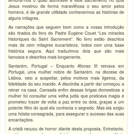
lembrar-nos o quão admirável é este sacramento no qual
Jesus mostrou de forma maravilhosa o seu amor pelos
homens, é de grande utilidade conhecermos as histórias de
alguns milagres.
As narrações que seguem bem como a nossa introdução
são tirados do livro do Padre Eugène Couet “Les miracles
historiques du Saint Sacrement”. No livro estão descritos
mais de cem milagres eucarísticos, todos com uma base
histórica segura. Aqui traduzimos dois que são mais
famosos e descritos mais longamente.
Santarém, Portugal – Enquanto Afonso III reinava em
Portugal, uma mulher nobre de Santarém, na diocese de
Lisboa, veio a suspeitar, pelos motivos mais ligeiros, da
fidelidade do seu marido. A discórdia a partir daí começou a
reinar na casa. Cansada enfim dessas brigas domesticas a
mulher foi consultar uma velha judia que praticava magia e
prometeu trazer de volta a paz entre os dois, graças a um
potente filtro do qual ela conhecia o segredo. Mas ela exigiu
uma hóstia consagrada, para assegurar o sucesso das suas
encantações.
A cristã recuou de horror diante desta proposta. Entretanto,