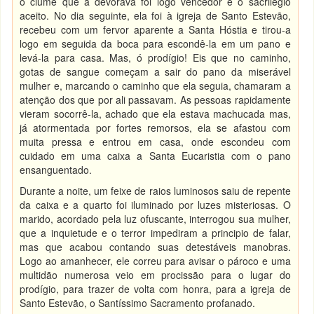
o ciúme que a devorava foi logo vencedor e o sacrilégio
aceito. No dia seguinte, ela foi à igreja de Santo Estevão,
recebeu com um fervor aparente a Santa Hóstia e tirou-a
logo em seguida da boca para escondê-la em um pano e
levá-la para casa. Mas, ó prodígio! Eis que no caminho,
gotas de sangue começam a sair do pano da miserável
mulher e, marcando o caminho que ela seguia, chamaram a
atenção dos que por ali passavam. As pessoas rapidamente
vieram socorrê-la, achado que ela estava machucada mas,
já atormentada por fortes remorsos, ela se afastou com
muita pressa e entrou em casa, onde escondeu com
cuidado em uma caixa a Santa Eucaristia com o pano
ensanguentado.
Durante a noite, um feixe de raios luminosos saiu de repente
da caixa e a quarto foi iluminado por luzes misteriosas. O
marido, acordado pela luz ofuscante, interrogou sua mulher,
que a inquietude e o terror impediram a principio de falar,
mas que acabou contando suas detestáveis manobras.
Logo ao amanhecer, ele correu para avisar o pároco e uma
multidão numerosa veio em procissão para o lugar do
prodígio, para trazer de volta com honra, para a igreja de
Santo Estevão, o Santíssimo Sacramento profanado.