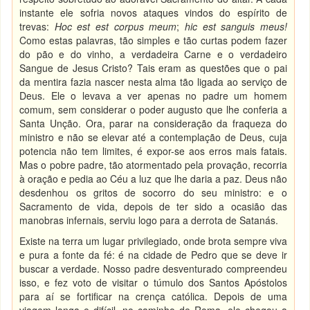
instante ele sofria novos ataques vindos do espírito de
trevas:
Hoc est est corpus meum
;
hic est sanguis meus!
Como estas palavras, tão simples e tão curtas podem fazer
do pão e do vinho, a verdadeira Carne e o verdadeiro
Sangue de Jesus Cristo? Tais eram as questões que o pai
da mentira fazia nascer nesta alma tão ligada ao serviço de
Deus. Ele o levava a ver apenas no padre um homem
comum, sem considerar o poder augusto que lhe conferia a
Santa Unção. Ora, parar na consideração da fraqueza do
ministro e não se elevar até a contemplação de Deus, cuja
potencia não tem limites, é expor-se aos erros mais fatais.
Mas o pobre padre, tão atormentado pela provação, recorria
à oração e pedia ao Céu a luz que lhe daria a paz. Deus não
desdenhou os gritos de socorro do seu ministro: e o
Sacramento de vida, depois de ter sido a ocasião das
manobras infernais, serviu logo para a derrota de Satanás.
Existe na terra um lugar privilegiado, onde brota sempre viva
e pura a fonte da fé: é na cidade de Pedro que se deve ir
buscar a verdade. Nosso padre desventurado compreendeu
isso, e fez voto de visitar o túmulo dos Santos Apóstolos
para aí se fortificar na crença católica. Depois de uma