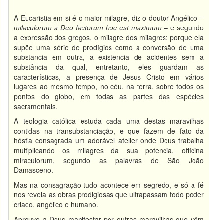
A Eucaristia em si é o maior milagre, diz o doutor Angélico –
milaculorum a Deo factorum hoc est maximum
– e segundo
a expressão dos gregos, o milagre dos milagres: porque ela
supõe uma série de prodígios como a conversão de uma
substancia em outra, a existência de acidentes sem a
substância da qual, entretanto, eles guardam as
características, a presença de Jesus Cristo em vários
lugares ao mesmo tempo, no céu, na terra, sobre todos os
pontos do globo, em todas as partes das espécies
sacramentais.
A teologia católica estuda cada uma destas maravilhas
contidas na transubstanciação, e que fazem de fato da
hóstia consagrada um adorável atelier onde Deus trabalha
multiplicando os milagres da sua potencia, officina
miraculorum, segundo as palavras de São João
Damasceno.
Mas na consagração tudo acontece em segredo, e só a fé
nos revela as obras prodigiosas que ultrapassam todo poder
criado, angélico e humano.
Aprouve a Deus manifestar por outras maravilhas que vêm