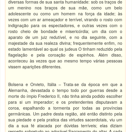
diversas formas de sua santa humanidade: sob os traços de
um menino nos braços de sua mãe, como um belo
adolescente ou como um homem na força da idade; às
vezes com um ar ameaçador e terrível, virando o rosto com
indignação para os espectadores, e outras vezes com o
rosto cheio de bondade e misericórdia; um dia com o
aparato de um juiz redutível, e no dia seguinte, com a
majestade da sua realeza divina; frequentemente enfim, no
estado lamentável ao qual os judeus O tinham reduzido pela
flagelação e pela coroação de espinhos. Além disso,
aconteceu às vezes que ao mesmo tempo várias pessoas
vissem aparições diferentes.
Bolsena e Orvieto, Itália – Trata-se da época em que a
Alemanha, devastada o tempo todo por guerras desde a
morte do ímpio Frederico II, não tinha ainda podido escolher
para si um imperador; e os pretendentes disputavam a
coroa, espalhando a tormenta por todas as províncias
germânicas. Um padre desta região, até então distinto pela
sua piedade e pela pratica das virtudes sacerdotais, viu um
dia a sua fé atacada por dúvidas terríveis; elas diziam
respeito sobretudo ao adorável Sacramento do altar. A cada