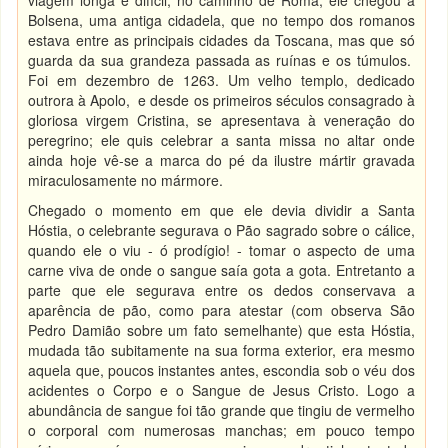
viagem longa e difícil, no caminho de Roma, ele chegou a
Bolsena, uma antiga cidadela, que no tempo dos romanos
estava entre as principais cidades da Toscana, mas que só
guarda da sua grandeza passada as ruínas e os túmulos.
Foi em dezembro de 1263. Um velho templo, dedicado
outrora à Apolo, e desde os primeiros séculos consagrado à
gloriosa virgem Cristina, se apresentava à veneração do
peregrino; ele quis celebrar a santa missa no altar onde
ainda hoje vê-se a marca do pé da ilustre mártir gravada
miraculosamente no mármore.
Chegado o momento em que ele devia dividir a Santa
Hóstia, o celebrante segurava o Pão sagrado sobre o cálice,
quando ele o viu - ó prodígio! - tomar o aspecto de uma
carne viva de onde o sangue saía gota a gota. Entretanto a
parte que ele segurava entre os dedos conservava a
aparência de pão, como para atestar (com observa São
Pedro Damião sobre um fato semelhante) que esta Hóstia,
mudada tão subitamente na sua forma exterior, era mesmo
aquela que, poucos instantes antes, escondia sob o véu dos
acidentes o Corpo e o Sangue de Jesus Cristo. Logo a
abundância de sangue foi tão grande que tingiu de vermelho
o corporal com numerosas manchas; em pouco tempo