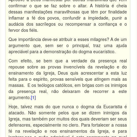
confirmar o que se faz sobre o altar. A história é cheia
dessas manifestações maravilhosas que têm por finalidade
inflamar a fé dos povos, confundir a impiedade, punir a
audácia dos sacrílegos ou recompensar a confiança e o
fervor dos fiéis.
Que importância deve-se atribuir a esses milagres? A de um
argumento que, sem ser o principal, traz uma ajuda
apreciável para a demonstração do dogma eucarístico.
Com efeito, se bem que a verdade da presença real
repouse sobre as provas invencíveis da revelação e do
ensinamento da Igreja, Deus quis acrescentar a esta luz
feita para o espirito, provas sensíveis que atingem mais as
massas. E os teólogos católicos, em brigas com os inimigos
da presença real, não deixaram de recorrer a este
argumento.
[1]
Hoje, talvez mais do que nunca o dogma da Eucaristia é
atacado. Não somente pelos que se dizem inimigos da
Igreja, mas também por muitos dos quais deveriam ser seus
defensores, especialmente no clero. Para fortalecer a nossa
fé na revelação e nos ensinamentos da Igreja, e para