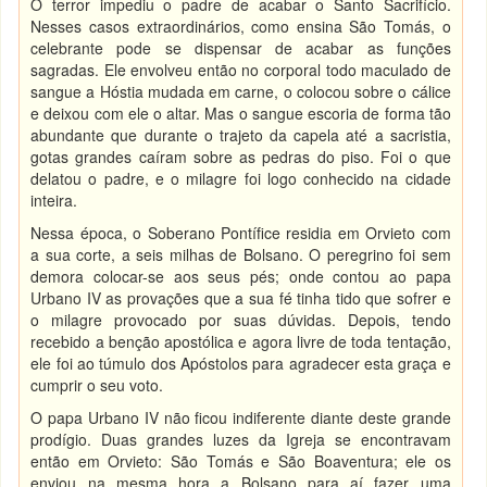
O terror impediu o padre de acabar o Santo Sacrifício.
Nesses casos extraordinários, como ensina São Tomás, o
celebrante pode se dispensar de acabar as funções
sagradas. Ele envolveu então no corporal todo maculado de
sangue a Hóstia mudada em carne, o colocou sobre o cálice
e deixou com ele o altar. Mas o sangue escoria de forma tão
abundante que durante o trajeto da capela até a sacristia,
gotas grandes caíram sobre as pedras do piso. Foi o que
delatou o padre, e o milagre foi logo conhecido na cidade
inteira.
Nessa época, o Soberano Pontífice residia em Orvieto com
a sua corte, a seis milhas de Bolsano. O peregrino foi sem
demora colocar-se aos seus pés; onde contou ao papa
Urbano IV as provações que a sua fé tinha tido que sofrer e
o milagre provocado por suas dúvidas. Depois, tendo
recebido a benção apostólica e agora livre de toda tentação,
ele foi ao túmulo dos Apóstolos para agradecer esta graça e
cumprir o seu voto.
O papa Urbano IV não ficou indiferente diante deste grande
prodígio. Duas grandes luzes da Igreja se encontravam
então em Orvieto: São Tomás e São Boaventura; ele os
enviou na mesma hora a Bolsano para aí fazer uma