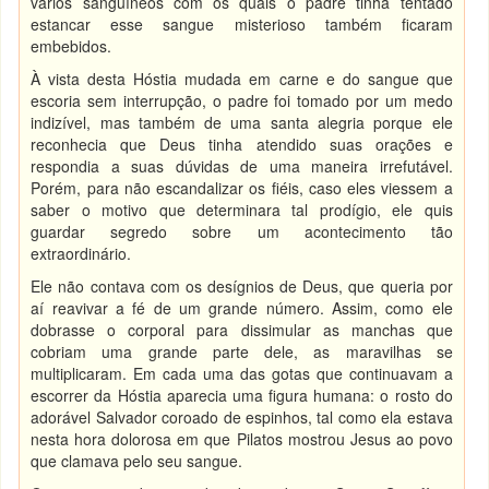
vários sanguíneos com os quais o padre tinha tentado
estancar esse sangue misterioso também ficaram
embebidos.
À vista desta Hóstia mudada em carne e do sangue que
escoria sem interrupção, o padre foi tomado por um medo
indizível, mas também de uma santa alegria porque ele
reconhecia que Deus tinha atendido suas orações e
respondia a suas dúvidas de uma maneira irrefutável.
Porém, para não escandalizar os fiéis, caso eles viessem a
saber o motivo que determinara tal prodígio, ele quis
guardar segredo sobre um acontecimento tão
extraordinário.
Ele não contava com os desígnios de Deus, que queria por
aí reavivar a fé de um grande número. Assim, como ele
dobrasse o corporal para dissimular as manchas que
cobriam uma grande parte dele, as maravilhas se
multiplicaram. Em cada uma das gotas que continuavam a
escorrer da Hóstia aparecia uma figura humana: o rosto do
adorável Salvador coroado de espinhos, tal como ela estava
nesta hora dolorosa em que Pilatos mostrou Jesus ao povo
que clamava pelo seu sangue.