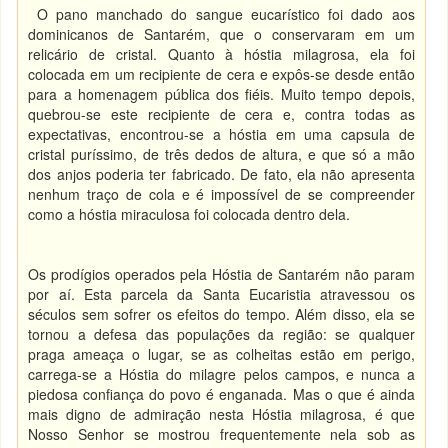
O pano manchado do sangue eucarístico foi dado aos
dominicanos de Santarém, que o conservaram em um
relicário de cristal. Quanto à hóstia milagrosa, ela foi
colocada em um recipiente de cera e expôs-se desde então
para a homenagem pública dos fiéis. Muito tempo depois,
quebrou-se este recipiente de cera e, contra todas as
expectativas, encontrou-se a hóstia em uma capsula de
cristal puríssimo, de três dedos de altura, e que só a mão
dos anjos poderia ter fabricado. De fato, ela não apresenta
nenhum traço de cola e é impossível de se compreender
como a hóstia miraculosa foi colocada dentro dela.
Os prodígios operados pela Hóstia de Santarém não param
por aí. Esta parcela da Santa Eucaristia atravessou os
séculos sem sofrer os efeitos do tempo. Além disso, ela se
tornou a defesa das populações da região: se qualquer
praga ameaça o lugar, se as colheitas estão em perigo,
carrega-se a Hóstia do milagre pelos campos, e nunca a
piedosa confiança do povo é enganada. Mas o que é ainda
mais digno de admiração nesta Hóstia milagrosa, é que
Nosso Senhor se mostrou frequentemente nela sob as